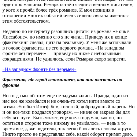
будет про машины. Ремарк остаётся единственным писателем,
у кого я прочёл более трёх романов. И моя позиция в
отношении многих событий очень сильно связана именно с
этим обстоятельством.
Недавно по интернету разошлись цитаты из романа «Ночь в
Лиссабоне», но именно его я не читал. Приведу их в конце
(фактчекинг сделал, цитаты реальные). У меня же всплывали
в голове фрагменты из его первого романа, «На западном
фронте без перемен» — приведу их ниже с небольшими
сокращениями.
Не удивлюсь, если Ремарка скоро запретят.
«На западном фронте без перемен»
Фрагмент, где герой вспоминает, как они оказались на
фронте
Но тогда мы об этом еще не задумывались. Правда, один из
нас все же колебался и не очень-то хотел идти вместе со
всеми. Это был Иозеф Бем, толстый, добродушный парень. Но
и он все-таки поддался уговорам, — иначе он закрыл бы для
себя все пути. Быть может, еще кое-кто думал, как он, но
остаться в стороне тоже никому не улыбалось, — ведь в то
время все, даже родители, так легко бросались словом «трус».
Никто просто не представлял себе, какой оборот примет дело.