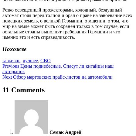
Резко освещенный прожекторами, холодный, бездушный
автомат стоял перед толпой и орал о праве на завоевание всех
немецких земель, о великой Германии, о мщении, о том, что
мир на земле может быть сохранен только в том случае, если
остальные страны выполнят требования Германии и что
именно это и есть справедливость.
Похожее
за жизнь
,
лучшее
,
СВО
Навигация
Previous
Цены поднебесные. Спасут ли китайцы наш
авторынок
по
Next
Обзор мартовских прайс-листов на автомобили
записям
11 Comments
Семак Андрей
: