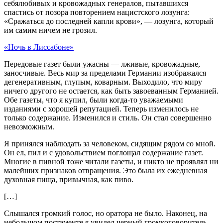
себялюбивых и кровожадных генералов, пытавшихся
спастись от позора повторением нацистского лозунга:
«Сражаться до последней капли крови», — лозунга, который
им самим ничем не грозил.
«Ночь в Лиссабоне»
Передовые газет были ужасны — лживые, кровожадные,
заносчивые. Весь мир за пределами Германии изображался
дегенеративным, глупым, коварным. Выходило, что миру
ничего другого не остается, как быть завоеванным Германией.
Обе газеты, что я купил, были когда-то уважаемыми
изданиями с хорошей репутацией. Теперь изменилось не
только содержание. Изменился и стиль. Он стал совершенно
невозможным.
Я принялся наблюдать за человеком, сидящим рядом со мной.
Он ел, пил и с удовольствием поглощал содержание газет.
Многие в пивной тоже читали газеты, и никто не проявлял ни
малейших признаков отвращения. Это была их ежедневная
духовная пища, привычная, как пиво.
[…]
Слышался громкий голос, но оратора не было. Наконец, на
небольшом постаменте я увидел черный громкоговоритель.