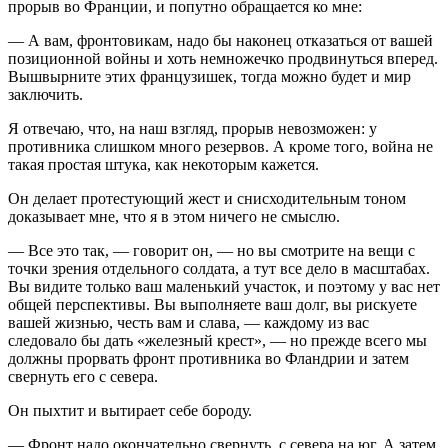
прорыв во Франции, и попутно обращается ко мне:
— А вам, фронтовикам, надо бы наконец отказаться от вашей
позиционной войны и хоть немножечко продвинуться вперед.
Вышвырните этих французишек, тогда можно будет и мир
заключить.
Я отвечаю, что, на наш взгляд, прорыв невозможен: у
противника слишком много резервов. А кроме того, война не
такая простая штука, как некоторым кажется.
Он делает протестующий жест и снисходительным тоном
доказывает мне, что я в этом ничего не смыслю.
— Все это так, — говорит он, — но вы смотрите на вещи с
точки зрения отдельного солдата, а тут все дело в масштабах.
Вы видите только ваш маленький участок, и поэтому у вас нет
общей перспективы. Вы выполняете ваш долг, вы рискуете
вашей жизнью, честь вам и слава, — каждому из вас
следовало бы дать «железный крест», — но прежде всего мы
должны прорвать фронт противника во Фландрии и затем
свернуть его с севера.
Он пыхтит и вытирает себе бороду.
— Фронт надо окончательно свернуть, с севера на юг. А затем