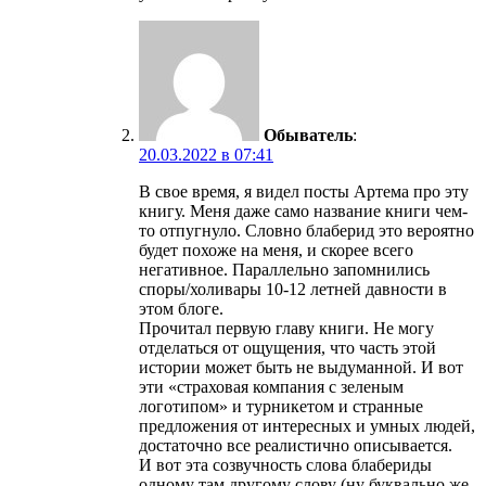
Обыватель
:
20.03.2022 в 07:41
В свое время, я видел посты Артема про эту
книгу. Меня даже само название книги чем-
то отпугнуло. Словно блаберид это вероятно
будет похоже на меня, и скорее всего
негативное. Параллельно запомнились
споры/холивары 10-12 летней давности в
этом блоге.
Прочитал первую главу книги. Не могу
отделаться от ощущения, что часть этой
истории может быть не выдуманной. И вот
эти «страховая компания с зеленым
логотипом» и турникетом и странные
предложения от интересных и умных людей,
достаточно все реалистично описывается.
И вот эта созвучность слова блабериды
одному там другому слову (ну буквально же