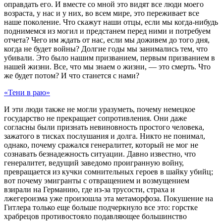
оправдать его. И вместе со мной это видят все люди моего
возраста, у нас и у них, во всем мире, это переживает все
наше поколение. Что скажут наши отцы, если мы когда-нибудь
поднимемся из могил и предстанем перед ними и потребуем
отчета? Чего им ждать от нас, если мы доживем до того дня,
когда не будет войны? Долгие годы мы занимались тем, что
убивали. Это было нашим призванием, первым призванием в
нашей жизни. Все, что мы знаем о жизни, — это смерть. Что
же будет потом? И что станется с нами?
«Тени в раю»
И эти люди также не могли уразуметь, почему немецкое
государство не прекращает сопротивления. Они даже
согласны были признать невиновность простого человека,
зажатого в тисках послушания и долга. Никто не понимал,
однако, почему сражался генералитет, который не мог не
сознавать безнадежность ситуации. Давно известно, что
генералитет, ведущий заведомо проигранную войну,
превращается из кучки сомнительных героев в шайку убийц;
вот почему эмигранты с отвращением и возмущением
взирали на Германию, где из-за трусости, страха и
лжегероизма уже произошла эта метаморфоза. Покушение на
Гитлера только еще больше подчеркнуло все это: горстке
храбрецов противостояло подавляющее большинство