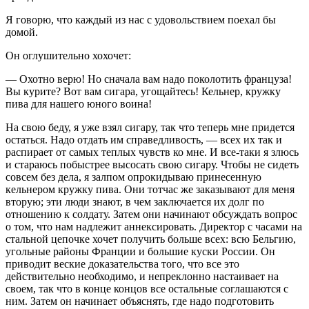
Я говорю, что каждый из нас с удовольствием поехал бы
домой.
Он оглушительно хохочет:
— Охотно верю! Но сначала вам надо поколотить француза!
Вы курите? Вот вам сигара, угощайтесь! Кельнер, кружку
пива для нашего юного воина!
На свою беду, я уже взял сигару, так что теперь мне придется
остаться. Надо отдать им справедливость, — всех их так и
распирает от самых теплых чувств ко мне. И все-таки я злюсь
и стараюсь побыстрее высосать свою сигару. Чтобы не сидеть
совсем без дела, я залпом опрокидываю принесенную
кельнером кружку пива. Они тотчас же заказывают для меня
вторую; эти люди знают, в чем заключается их долг по
отношению к солдату. Затем они начинают обсуждать вопрос
о том, что нам надлежит аннексировать. Директор с часами на
стальной цепочке хочет получить больше всех: всю Бельгию,
угольные районы Франции и большие куски России. Он
приводит веские доказательства того, что все это
действительно необходимо, и непреклонно настаивает на
своем, так что в конце концов все остальные соглашаются с
ним. Затем он начинает объяснять, где надо подготовить