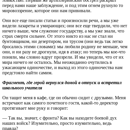
ловкостью. Первый же артиллерийский обстрел раскрыл
перед нами наше заблуждение, и под этим огнем рухнуло то
мировоззрение, которое они нам прививали.
Они все еще писали статьи и произносили речи, а мы уже
видели лазареты и умирающих; они все еще твердили, что нет
ничего выше, чем служение государству, а мы уже знали, что
страх смерти сильнее. От этого никто из нас не стал ни
бунтовщиком, ни дезертиром, ни трусом (они ведь так легко
бросались этими словами): мы любили родину не меньше, чем
они, и ни разу не дрогнули, идя в атаку; но теперь мы кое-что
поняли, мы словно вдруг прозрели. И мы увидели, что от их
мира ничего не осталось. Мы неожиданно очутились в
ужасающем одиночестве, и выход из этого одиночества нам
предстояло найти самим.
Фрагмент, где герой вернулся домой в отпуск и встретил
школьного учителя
Он тащит меня в кафе, где он обычно сидит с друзьями. Меня
встречают как самого почетного гостя, какой-то директор
протягивает мне руку и говорит:
— Так вы, значит, с фронта? Как вы находите боевой дух
наших войск? Изумительно, просто изумительно, ведь
правда?