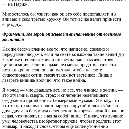
— на Париж!
Мне хотелось бы узнать, как он это себе представляет, и я
вливаю в себя третью кружку. Он тотчас же велит принести
еще одну.
Фрагмент, где герой описывает впечатление от военного
госпиталя
Как же бессмысленно все то, что написано, сделано и
передумано людьми, если на свете возможны такие вещи! До
какой же степени лжива и никчемна наша тысячелетняя
цивилизация, если она даже не смогла предотвратить эти
потоки крови, если она допустила, чтобы на свете
существовали сотни тысяч таких вот застенков. Лишь в
лазарете видишь воочию, что такое война.
Я молод — мне двадцать лет, но все, что я видел в жизни, —
это отчаяние, смерть, страх и сплетение нелепейшего
бездумного прозябания с безмерными муками. Я вижу, что
кто-то натравливает один народ на другой и люди убивают
друг друга, в безумном ослеплении покоряясь чужой воле, не
ведая, что творят, не зная за собой вины. Я вижу, что лучшие
умы человечества изобретают оружие, чтобы продлить этот
кошмар, и находят слова, чтобы еще более утонченно