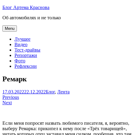
Skip
Блог Артема Краснова
to
Об автомобилях и не только
content
Menu
Лучшее
Видео
Тест-драйвы
Репортажи
Фото
Рефлексии
Ремарк
Артем
17.03.2022
22.12.2022
Блог
,
Лента
Навигация
Краснов
Previous
Next
по
записям
Если меня попросят назвать любимого писателя, я, вероятно,
выберу Ремарка: прикипел к нему после «Трёх товарищей»,
читать которых отец заставил меня силком, пообещав, что там