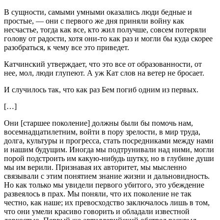
В сущности, самыми умными оказались люди бедные и
простые, — они с первого же дня приняли войну как
несчастье, тогда как все, кто жил получше, совсем потеряли
голову от радости, хотя они-то как раз и могли бы куда скорее
разобраться, к чему все это приведет.
Катчинский утверждает, что это все от образованности, от
нее, мол, люди глупеют. А уж Кат слов на ветер не бросает.
И случилось так, что как раз Бем погиб одним из первых.
[…]
Они
[старшее поколение]
должны были бы помочь нам,
восемнадцатилетним, войти в пору зрелости, в мир труда,
долга, культуры и прогресса, стать посредниками между нами
и нашим будущим. Иногда мы подтрунивали над ними, могли
порой подстроить им какую-нибудь шутку, но в глубине души
мы им верили. Признавая их авторитет, мы мысленно
связывали с этим понятием знание жизни и дальновидность.
Но как только мы увидели первого убитого, это убеждение
развеялось в прах. Мы поняли, что их поколение не так
честно, как наше; их превосходство заключалось лишь в том,
что они умели красиво говорить и обладали известной