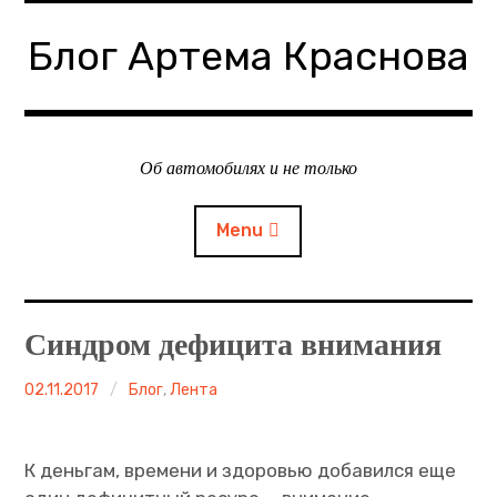
Skip
to
Блог Артема Краснова
content
Об автомобилях и не только
Menu
Лучшее
Синдром дефицита внимания
Видео
Артем
02.11.2017
Блог
,
Лента
Краснов
Тест-драйвы
К деньгам, времени и здоровью добавился еще
Репортажи