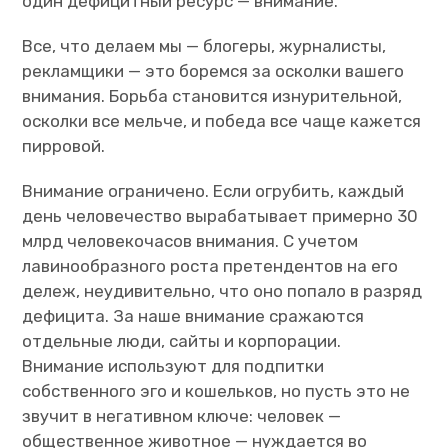
один дефицитный ресурс — внимание.
Фото
Все, что делаем мы — блогеры, журналисты,
рекламщики — это боремся за осколки вашего
Рефлексии
внимания. Борьба становится изнурительной,
осколки все мельче, и победа все чаще кажется
пирровой.
Внимание ограничено. Если огрубить, каждый
день человечество вырабатывает примерно 30
млрд человекочасов внимания. С учетом
лавинообразного роста претендентов на его
дележ, неудивительно, что оно попало в разряд
дефицита. За наше внимание сражаются
отдельные люди, сайты и корпорации.
Внимание используют для подпитки
собственного эго и кошельков, но пусть это не
звучит в негативном ключе: человек —
общественное животное — нуждается во