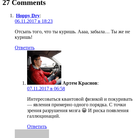
записям
27 Comments
Hoppy Dry
:
06.11.2017 в 18:23
Отсыпь того, что ты куришь. Аааа, забыла… Ты же не
куришь!
Ответить
Артем Краснов
:
07.11.2017 в 06:58
Интересоваться квантовой физикой и покуривать
— явления примерно одного порядка. С точки
зрения разрушения мозга 😀 И риска появления
галлюцинаций.
Ответить