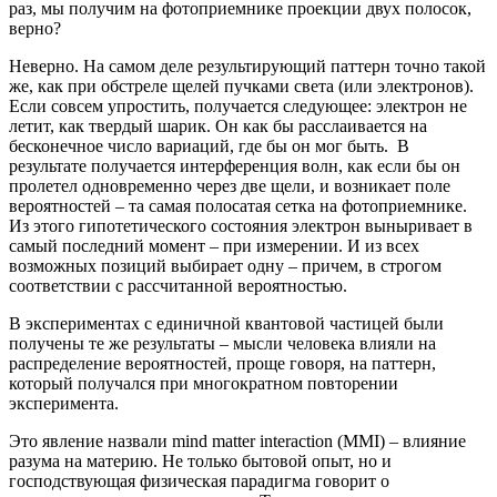
раз, мы получим на фотоприемнике проекции двух полосок,
верно?
Неверно. На самом деле результирующий паттерн точно такой
же, как при обстреле щелей пучками света (или электронов).
Если совсем упростить, получается следующее: электрон не
летит, как твердый шарик. Он как бы расслаивается на
бесконечное число вариаций, где бы он мог быть. В
результате получается интерференция волн, как если бы он
пролетел одновременно через две щели, и возникает поле
вероятностей – та самая полосатая сетка на фотоприемнике.
Из этого гипотетического состояния электрон выныривает в
самый последний момент – при измерении. И из всех
возможных позиций выбирает одну – причем, в строгом
соответствии с рассчитанной вероятностью.
В экспериментах с единичной квантовой частицей были
получены те же результаты – мысли человека влияли на
распределение вероятностей, проще говоря, на паттерн,
который получался при многократном повторении
эксперимента.
Это явление назвали mind matter interaction (MMI) – влияние
разума на материю. Не только бытовой опыт, но и
господствующая физическая парадигма говорит о