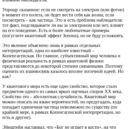
Упрощу сказанное: если не смотреть на электрон (или фотон)
в момент его полета, он будет вести себя как волна, если
посмотреть – как частица. Это и есть проблема наблюдателя:
тот факт, подглядываете ли вы за электроном или нет, влияет
на его поведение. Есть и более любопытные примеры
(погуглите квантовый эффект Зенона), но не буду усложнять.
Это явление объяснено лишь в рамках отдельных
интерпретаций, одна из наиболее известный –
Копенгагенская. Но главное, субъективный мир человека и
физическая реальность в рамках квантовой физики
представляются до некоторой степени связанными. Поэтому
оценить их взаимосвязь казалось вполне логичной идеей. Но
как?
У квантового мира есть еще одно свойство, которое стало
предметом одного из самых ярких научных споров XX века.
Свойство это – абсолютная случайность. Квантовый мир
можно описать на языке вероятностей, но предугадать, куда
попадает единичная частица невозможно по существу (по
крайней мере, в рамках Копенгагенской интерпретации, но
есть и другие).
Эйнштейн настаивал, что «Бог не играет в кости», на что