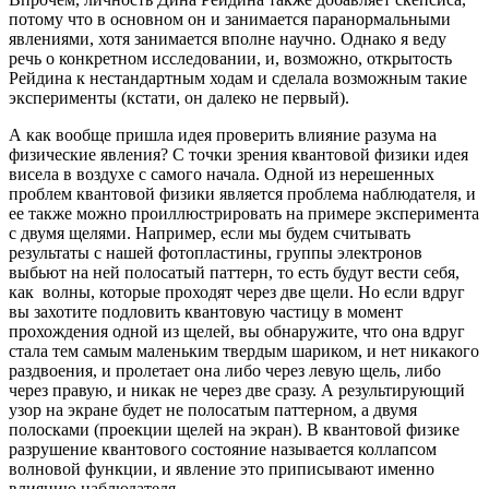
потому что в основном он и занимается паранормальными
явлениями, хотя занимается вполне научно. Однако я веду
речь о конкретном исследовании, и, возможно, открытость
Рейдина к нестандартным ходам и сделала возможным такие
эксперименты (кстати, он далеко не первый).
А как вообще пришла идея проверить влияние разума на
физические явления? С точки зрения квантовой физики идея
висела в воздухе с самого начала. Одной из нерешенных
проблем квантовой физики является проблема наблюдателя, и
ее также можно проиллюстрировать на примере эксперимента
с двумя щелями. Например, если мы будем считывать
результаты с нашей фотопластины, группы электронов
выбьют на ней полосатый паттерн, то есть будут вести себя,
как волны, которые проходят через две щели. Но если вдруг
вы захотите подловить квантовую частицу в момент
прохождения одной из щелей, вы обнаружите, что она вдруг
стала тем самым маленьким твердым шариком, и нет никакого
раздвоения, и пролетает она либо через левую щель, либо
через правую, и никак не через две сразу. А результирующий
узор на экране будет не полосатым паттерном, а двумя
полосками (проекции щелей на экран). В квантовой физике
разрушение квантового состояние называется коллапсом
волновой функции, и явление это приписывают именно
влиянию наблюдателя.