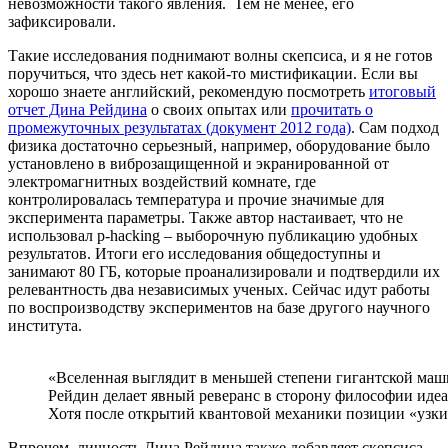
невозможности такого явления. Тем не менее, его
зафиксировали.
Такие исследования поднимают волны скепсиса, и я не готов
поручиться, что здесь нет какой-то мистификации. Если вы
хорошо знаете английский, рекомендую посмотреть
итоговый
отчет Дина Рейдина
о своих опытах или
прочитать о
промежуточных результатах (документ 2012 года)
. Сам подход
физика достаточно серьезный, например, оборудование было
установлено в виброзащищенной и экранированной от
электромагнитных воздействий комнате, где
контролировалась температура и прочие значимые для
эксперимента параметры. Также автор настаивает, что не
использовал p-hacking – выборочную публикацию удобных
результатов. Итоги его исследования общедоступны и
занимают 80 ГБ, которые проанализировали и подтвердили их
релевантность два независимых ученых. Сейчас идут работы
по воспроизводству экспериментов на базе другого научного
института.
«Вселенная выглядит в меньшей степени гигантской маш
Рейдин делает явный реверанс в сторону философии идеа
Хотя после открытий квантовой механики позиции «узки
Впрочем, личность Дина Рейдина также добавляет скепсиса,