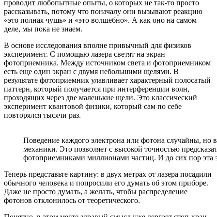
проводит любопытные опыты, о которых не так-то просто
рассказывать, потому что поначалу они вызывают реакцию
«это полная чушь» и «это волшебно». А как оно на самом
деле, мы пока не знаем.
В основе исследования вполне привычный для физиков
эксперимент. С помощью лазера светят на экран
фотоприемника. Между источником света и фотоприемником
есть еще один экран с двумя небольшими щелями. В
результате фотоприемник улавливает характерный полосатый
паттерн, который получается при интерференции волн,
проходящих через две маленькие щели. Это классический
эксперимент квантовой физики, который сам по себе
повторялся тысячи раз.
Поведение каждого электрона или фотона случайны, но 
механики. Это позволяет с высокой точностью предсказат
фотоприемниками миллионами частиц. И до сих пор эта 
Теперь представьте картину: в двух метрах от лазера посадили
обычного человека и попросили его думать об этом приборе.
Даже не просто думать, а желать, чтобы распределение
фотонов отклонилось от теоретического.
Понятно, в этом месте здравый смысл уже дергает стоп-кран,