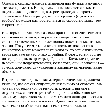
Оцените, сколько законов привычной нам физики нарушают
эти эксперименты. Во-первых, в них появляется какое-то
«жуткое дальнодействие», которое приводило в ярость
Эйнштейна. Он утверждал, что информация (и действие
вообще) не может распространяться со скоростью выше, чем
скорость света.
Во-вторых, нарушается базовый принцип «копенгагенской»
квантовой механики, который постулирует отсутствии
скрытых переменных, определяющих поведения квантовых
частиц. Получается, что на вероятность их появления в
конкретном месте может влиять человек, то есть случайность
вроде как уже не настолько случайна. К слову, есть и другие
интерпретации, например, де Бройля — Бома, где скрытые
переменные подразумеваются, более того, они нелокальны —
то есть, допускаются «удаленные влияния» на материальные
объекты.
В-третьих, господствующая материалистическая парадигма
учит нас, что объект существует независимо от субъекта. Мы
живем в объективной реальности, которая дана нам в
ощущениях, является цельной и подчинена объективным
законам; воздействовать на нее мы можем лишь физически в
соответствии с этими законами. Идея о том, что мышление
человека способно оказывать некое нематериальное