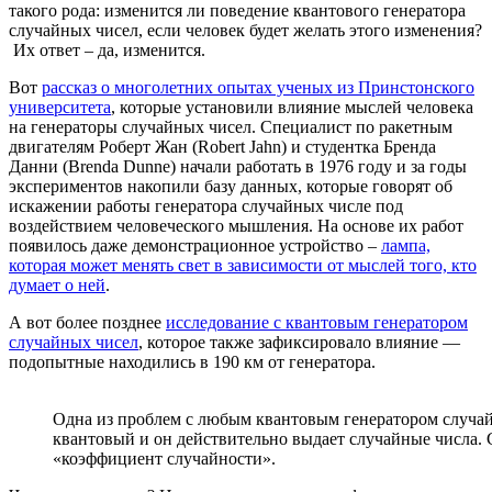
такого рода: изменится ли поведение квантового генератора
случайных чисел, если человек будет желать этого изменения?
Их ответ – да, изменится.
Вот
рассказ о многолетних опытах ученых из Принстонского
университета
, которые установили влияние мыслей человека
на генераторы случайных чисел. Специалист по ракетным
двигателям Роберт Жан (Robert Jahn) и студентка Бренда
Данни (Brenda Dunne) начали работать в 1976 году и за годы
экспериментов накопили базу данных, которые говорят об
искажении работы генератора случайных числе под
воздействием человеческого мышления. На основе их работ
появилось даже демонстрационное устройство –
лампа,
которая может менять свет в зависимости от мыслей того, кто
думает о ней
.
А вот более позднее
исследование с квантовым генератором
случайных чисел
, которое также зафиксировало влияние —
подопытные находились в 190 км от генератора.
Одна из проблем с любым квантовым генератором случай
квантовый и он действительно выдает случайные числа.
«коэффициент случайности».