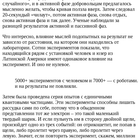
случайного», и в активной фазе добровольцам предлагалось
мысленно желать, чтобы кривая ползла вверх. Затем следовал
20-секундый «чилаут», потом активная фаза, снова отдых,
снова активная фаза и так далее. Ученые наблюдали за
разницей результатов активной и пассивной фаз.
Что интересно, влияние мыслей подопытных на результат не
зависело от расстояния, на котором они находились от
лаборатории. Сотни экспериментов показали, что
находящийся рядом с установкой человек и юзер из
Латинской Америки имеют одинаковое влияние на
эксперимент. И оно не нулевое.
5000+ экспериментов с человеком и 7000+ — с роботами. 
и на результаты не повлияли.
Затем была проведена серия опытов с единичными
квантовыми частицами. Эти эксперименты способны лишить
рассудка сами по себе, потому что в обыденном
представлении тот же электрон – это такой маленький
твердый шарик. И если пульнуть им в сторону двойной щели,
произойдет одно из трех событий: он отрикошетит, не попав в
щели, либо пролетит через правую, либо пролетит через
левую. Значит, если повторить эксперимент, скажем, миллион