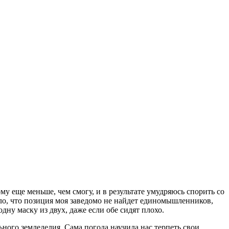
му еще меньше, чем смогу, и в результате умудряюсь спорить со
ло, что позиция моя заведомо не найдет единомышленников,
ну маску из двух, даже если обе сидят плохо.
ьного земледелия. Сама погода научила нас терпеть свои