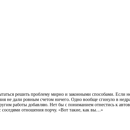
пытаться решить проблему мирно и законными способами. Если н
ения не дали ровным счетом ничего. Одно вообще сгинуло в недрах
 другим работы добавляю. Нет бы с пониманием отнестись к автов
 с соседями отношения порчу. «Вот такие, как вы…»