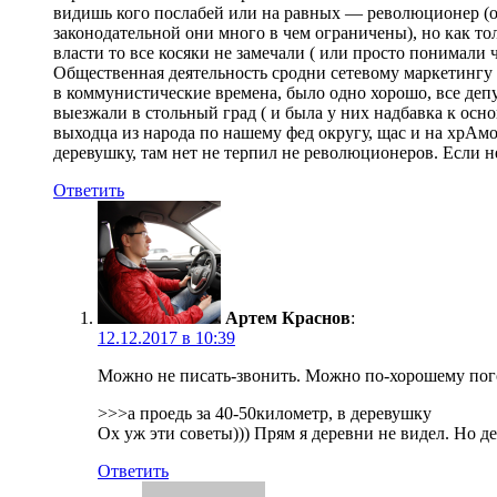
видишь кого послабей или на равных — революционер (от
законодательной они много в чем ограничены), но как то
власти то все косяки не замечали ( или просто понимали 
Общественная деятельность сродни сетевому маркетингу 
в коммунистические времена, было одно хорошо, все депу
выезжали в стольный град ( и была у них надбавка к осно
выходца из народа по нашему фед округу, щас и на хрАмой
деревушку, там нет не терпил не революционеров. Если н
Ответить
Артем Краснов
:
12.12.2017 в 10:39
Можно не писать-звонить. Можно по-хорошему погово
>>>а проедь за 40-50километр, в деревушку
Ох уж эти советы))) Прям я деревни не видел. Но 
Ответить