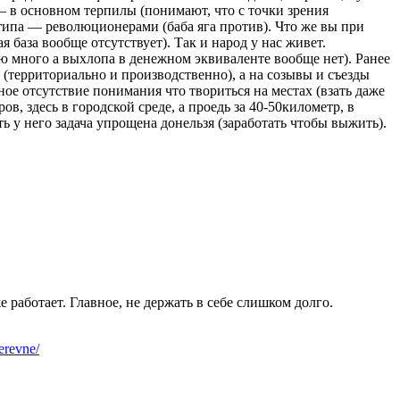
— в основном терпилы (понимают, что с точки зрения
 типа — революционерами (баба яга против). Что же вы при
 база вообще отсутствует). Так и народ у нас живет.
ю много а выхлопа в денежном эквиваленте вообще нет). Ранее
 (территориально и производственно), а на созывы и съезды
лное отсутствие понимания что твориться на местах (взать даже
, здесь в городской среде, а проедь за 40-50километр, в
ь у него задача упрощена донельзя (заработать чтобы выжить).
 работает. Главное, не держать в себе слишком долго.
erevne/