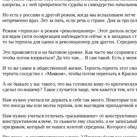
капризы, а с ней превратности судьбы и самодурство начальни
Но есть у россиян и другой режим, когда мы вспыхиваем легче 
непременно враз. Лет за пять, если речь о стране. Дня за три (и
Режим «терпила» и режим «революционер». Этот диполь встре
взглядов (хотя поляризация наблюдается сейчас и в западных с
то ты терпила для одних и революционер для других. Середину
Это проявляется и на бытовом уровне. Как часто мы ссоримся с 
чтобы потом взорваться? Да что там… Я сам такой. Есть у мен
И то же самое в общественной жизни. Терпеть-терпеть этот см
терпеть соседство с «Маяком», чтобы потом переехать в Красн
А не бывало у вас такого, что вы готовили кому-то критическу
сделал по-вашему? Такое случается чаще, чем кажется тем, кто
Нам нужно учиться не держать в себе так много. Некоторые пло
что иногда мы или молча терпим, или выглядим припадочной и
Нам нужно учиться отличать «раскачивание» от конструктивной 
конструктивном ключе, то скажите ему спасибо, а не записыв
призраком, который не нашел золотой середины. Которого обиде