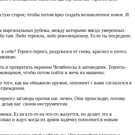
стую старое, чтобы потом враз создать великолепное новое. И
ва маргинальных рубежа, между которыми мясцо умеренных
либо там. Либо терпила, либо революционер. Если ты посредине,
в себе? Терпел-терпел, раздувался от гнева, краснел и потел,
изживаю.
ть и превратить окраины Челябинска в заповедник. Терпеть-
арковщиков, чтобы потом пойти и жечь их машины.
до того, как вы обнажили оружие, оппонент с вами согласился и
дупреждения.
мирного заговора против нас лично. Они происходят, потому
, делая нас своим инструментом.
ки. Если кто-то на что-то жалуется, но делает это в
лько и ждут, когда их армия ходячих пополнится новым