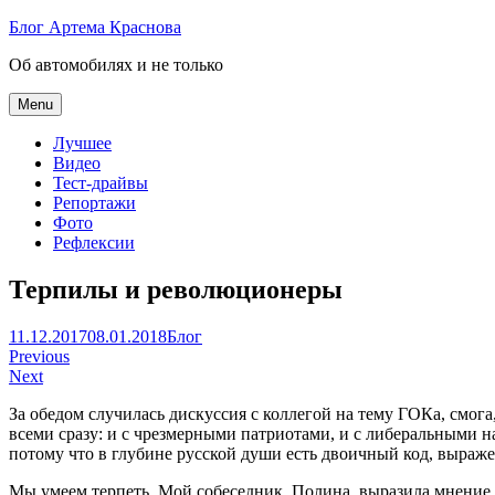
Skip
Блог Артема Краснова
to
Об автомобилях и не только
content
Menu
Лучшее
Видео
Тест-драйвы
Репортажи
Фото
Рефлексии
Терпилы и революционеры
Артем
11.12.2017
08.01.2018
Блог
Навигация
Краснов
Previous
Next
по
За обедом случилась дискуссия с коллегой на тему ГОКа, смога
записям
всеми сразу: и с чрезмерными патриотами, и с либеральными н
потому что в глубине русской души есть двоичный код, выраж
Мы умеем терпеть. Мой собеседник, Полина, выразила мнение, ч