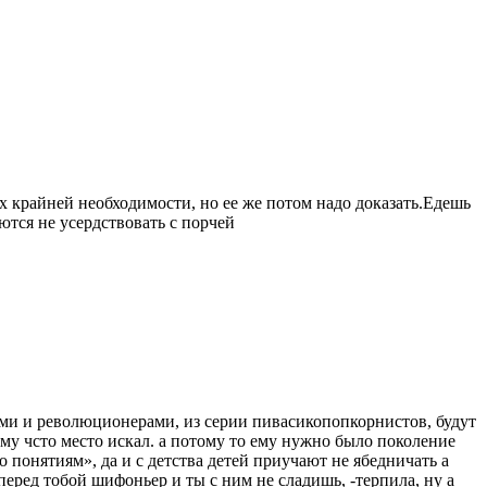
х крайней необходимости, но ее же потом надо доказать.Едешь
ются не усердствовать с порчей
ами и революционерами, из серии пивасикопопкорнистов, будут
му чсто место искал. а потому то ему нужно было поколение
о понятиям», да и с детства детей приучают не ябедничать а
ред тобой шифоньер и ты с ним не сладишь, -терпила, ну а