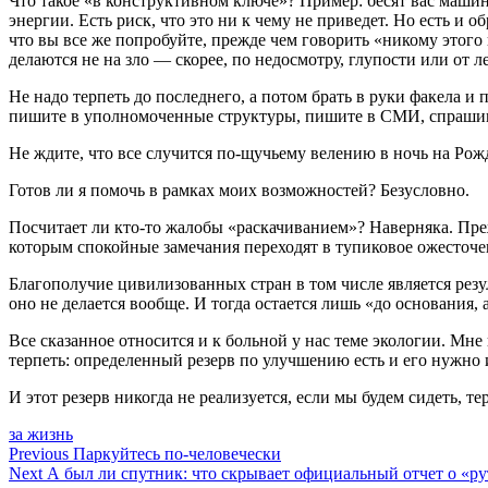
Что такое «в конструктивном ключе»? Пример: бесят вас машин
энергии. Есть риск, что это ни к чему не приведет. Но есть 
что вы все же попробуйте, прежде чем говорить «никому этого 
делаются не на зло — скорее, по недосмотру, глупости или от 
Не надо терпеть до последнего, а потом брать в руки факела и
пишите в уполномоченные структуры, пишите в СМИ, спрашива
Не ждите, что все случится по-щучьему велению в ночь на Рожд
Готов ли я помочь в рамках моих возможностей? Безусловно.
Посчитает ли кто-то жалобы «раскачиванием»? Наверняка. Преж
которым спокойные замечания переходят в тупиковое ожесточе
Благополучие цивилизованных стран в том числе является резуль
оно не делается вообще. И тогда остается лишь «до основания,
Все сказанное относится и к больной у нас теме экологии. Мн
терпеть: определенный резерв по улучшению есть и его нужно ис
И этот резерв никогда не реализуется, если мы будем сидеть, т
за жизнь
Навигация
Previous
Паркуйтесь по-человечески
Next
А был ли спутник: что скрывает официальный отчет о «р
по