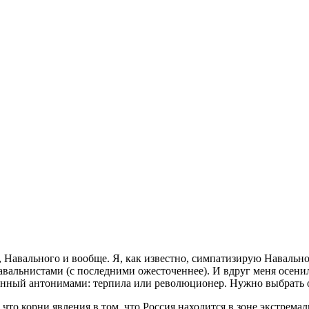
, Навального и вообще. Я, как известно, симпатизирую Навально
авальнистами (с последними ожесточеннее). И вдруг меня осени
енный антонимами: терпила или революционер. Нужно выбрать од
то корни явления в том, что Россия находится в зоне экстремал