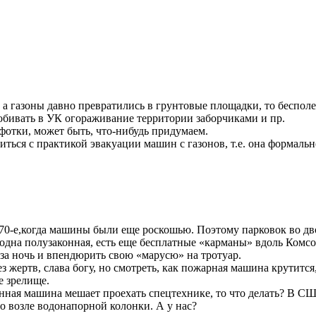
, а газоны давно превратились в грунтовые площадки, то беспо
робивать в УК огораживание территории заборчиками и пр.
 фотки, может быть, что-нибудь придумаем.
ться с практикой эвакуации машин с газонов, т.е. она формальн
в 70-е,когда машины были еще роскошью. Поэтому парковок во дво
дна полузаконная, есть еще бесплатные «карманы» вдоль Комсом
за ночь и впендюрить свою «марусю» на тротуар.
 жертв, слава богу, но смотреть, как пожарная машина крутится,
 зрелище.
ванная машина мешает проехать спецтехнике, то что делать? В 
но возле водонапорной колонки. А у нас?