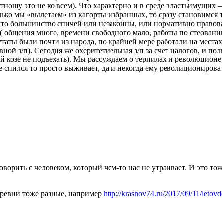
ношу это не ко всем). Что характерно и в среде властьимущих 
лько мы «вылетаем» из кагорты избранных, то сразу становимся
что большинство спичей или незаконны, или нормативно правовая
( общения много, времени свободного мало, работы по стеовани
таты были почти из народа, по крайней мере работали на местах
вной з/п). Сегодня же охеритетиельная з/п за счет налогов, и по
 козе не подъехать). Мы рассуждаем о терпилах и революционеров
е спился то просто выживает, да и некогда ему револиционироват
рить с человеком, который чем-то нас не утраивает. И это тоже
деревни тоже разные, например
http://krasnov74.ru/2017/09/11/letovd