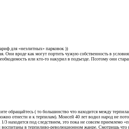
 тариф для «неэлитных» парковок ))
ая. Они вроде как могут портить чужую собственность в условия
необходимость или кто-то накурил в подъезде. Поэтому они стара
ните обращайтесь ( то большинство что находится между терпил
ожно отнести и к терпилам). Моисей 40 лет водил народ не пото
а 1/3 находится под следствием, это пока не совсем приемлемо «п
и воспитаны в терпиливо-революционном жанре. Смотришь что пе