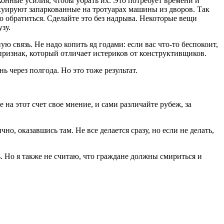
онные усилия, чтобы убрать их. Это потребует времени и
вакуируют запаркованные на тротуарах машины из дворов. Так
но обратиться. Сделайте это без надрыва. Некоторые вещи
зу.
ю связь. Не надо копить яд годами: если вас что-то беспокоит,
ризнак, который отличает истериков от конструктивщиков.
 через полгода. Но это тоже результат.
на этот счет свое мнение, и сами различайте рубеж, за
о, оказавшись там. Не все делается сразу, но если не делать,
ь. Но я также не считаю, что граждане должны смириться и