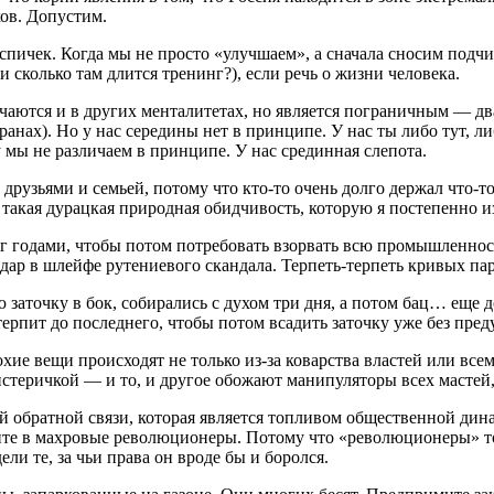
ков. Допустим.
спичек. Когда мы не просто «улучшаем», а сначала сносим подчи
ли сколько там длится тренинг?), если речь о жизни человека.
чаются и в других менталитетах, но является пограничным — д
транах). Но у нас середины нет в принципе. У нас ты либо тут, 
 мы не различаем в принципе. У нас срединная слепота.
друзьями и семьей, потому что кто-то очень долго держал что-то 
я такая дурацкая природная обидчивость, которую я постепенно 
ог годами, чтобы потом потребовать взорвать всю промышленнос
одар в шлейфе рутениевого скандала. Терпеть-терпеть кривых п
ю заточку в бок, собирались с духом три дня, а потом бац… еще 
 терпит до последнего, чтобы потом всадить заточку уже без пре
хие вещи происходят не только из-за коварства властей или все
стеричкой — и то, и другое обожают манипуляторы всех мастей
обратной связи, которая является топливом общественной динами
айте в махровые революционеры. Потому что «революционеры» то
ли те, за чьи права он вроде бы и боролся.