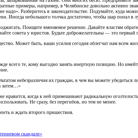
ы, запаркованные на газоне. Они многих бесят. Предпримите зак
и обратные примеры, например, в Челябинске довольно активно э
не надо». Разберитесь в законодательстве. Подумайте, куда мож
лени. Иногда небольшого толчка достаточно, чтобы шар попал в лу
 поджигать. Поищите вменяемое решение. Давайте властям обратну
йте совета у юристов. Будьте доброжелательны — это первый п
ество. Может быть, ваши усилия сегодня облегчат нам всем жизнь
де всего те, кому выгодно занять инертную позицию. Но имейте 
ние.
татом небезразличия их граждан, в чем вы можете убедиться личн
 а затем…»
е не нравится, когда к ней примешивают радикальную оголтелост
пользовать. Не сразу, без перегибов, но тем не менее.
ерпеть и ждать второго пришествия.
утениевом скандале»