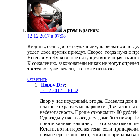
Артем Краснов
:
12.12.2017 в 07:08
Видишь, если двор «неудачный», парковаться негде
уедет, двое других приедут. Скорее, тогда нужно п
Но если у тебя во дворе ситуация вопиющая, скинь
К сожалению, законодатели никак не могут определи
тротуаров уже начали, что тоже неплохо.
Ответить
Hoppy Dry
:
12.12.2017 в 10:52
Двор у нас неудачный, это да. Сдавался дом 
платные охраняемые парковки. Две законных,о
небезопасность. Проще сэкономить 80 рублей 
Однажды у нас в соседнем доме был пожар. Без
понатыканные машины, — это захватывающее
Кстати, вот интересная тема: если припарко
прямо через салон авто, если оно припаркова