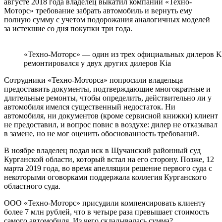
августе 2018 года владелец выкатил компании «Техно-
Моторс» требование забрать автомобиль и вернуть ему
полную сумму с учетом подорожания аналогичных моделей
за истекшие со дня покупки три года.
«Техно-Моторс» — один из трех официальных дилеров Ki
ремонтировался у двух других дилеров Kia
Сотрудники «Техно-Моторса» попросили владельца
предоставить документы, подтверждающие многократные и
длительные ремонты, чтобы определить, действительно ли у
автомобиля имелся существенный недостаток. Ни
автомобиля, ни документов (кроме сервисной книжки) клиент
не предоставил, и вопрос повис в воздухе: дилер не отказывал
в замене, но не мог оценить обоснованность требований.
В ноябре владелец подал иск в Щучанский районный суд
Курганской области, который встал на его сторону. Позже, 12
марта 2019 года, во время апелляции решение первого суда с
некоторыми оговорками поддержала коллегия Курганского
областного суда.
ООО «Техно-Моторс» присудили компенсировать клиенту
более 7 млн рублей, что в четыре раза превышает стоимость
самого автомобиля. Из чего складывалась сумма?