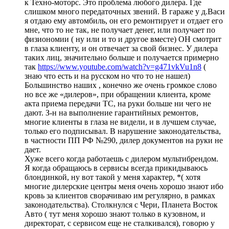
к Техно-моторс. Это проблема любого дилера. Где
слишком много передаточных звений. В гараже у д.Васи
я отдаю ему автомбиль, он его ремонтирует и отдает его
мне, что то не так, не получает денег, или получает по
физиономии ( ну или и то и другое вместе) ОН смотрит
в глаза клиенту, и он отвечает за свой бизнес. У дилера
таких лиц, значительно больше и получается примерно
так
https://www.youtube.com/watch?v=g471vkVu1n8
(
знаю что есть и на русском но что то не нашел)
Большинство наших , конечно же очень громкое слово
но все же «дилеров», при обращении клиента, кроме
акта приема передачи ТС, на руки больше ни чего не
дают. З-н на выполнение гарантийных ремонтов,
многие клиенты в глаза не видели, и в лучшем случае,
только его подписывал. В нарушение законодательства,
в частности ПП РФ №290, дилер документов на руки не
дает.
Хуже всего когда работаешь с дилером мультибрендом.
Я когда обращаюсь в сервисы всегда прикидываюсь
блондинкой, ну вот такой у меня характер, *( хотя
многие дилерские центры меня очень хорошо знают ибо
кровь за клиентов сворачиваю им регулярно, в рамках
законодательства). Столкнулся с Чери, Планета Восток
Авто ( тут меня хорошо знают только в кузовном, и
директорат, с сервисом еще не сталкивался), говорю у