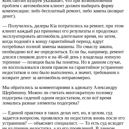
Константин Бушуев указывает, что при возникновении
проблем с автомобилем клиент должен выбирать форму
компенсации: либо бесплатный ремонт, либо замена (возврат
денег).
— Получилось, дилеры Kia потратились на ремонт, при этом
клиент каждый раз принимал его результаты и продолжал
эксплуатировать автомобиль длительное время, но затем,
когда подошёл к концу гарантийный период, вдруг
потребовал полной замены машины. По смыслу закона,
необходимо всё же определиться. Если бы, например, ремонт
длился слишком долго и на 46-ой день у владельца лопнуло
терпение — позиция была бы понятна. Но в данном случае,
он воспользовался своим правом на гарантийное устранение
недостатков и оно было выполнено, а значит, требования о
возврате денег за автомобиль неправомерно.
Мы обратились за комментариями к адвокату Александру
Щербинину. Можно ли считать многократную поломку
подогрева сидений одним недостатком, если всё время
ломались разные элементы подогрева?
— Единой практики в таких делах нет, но, в целом, суд
задается вопросом, проявлялся ли недостаток вновь после его
устранения? — объясняет специалист. — То есть суд исходит
не из причин недостатка, а из его проявлений. В данном