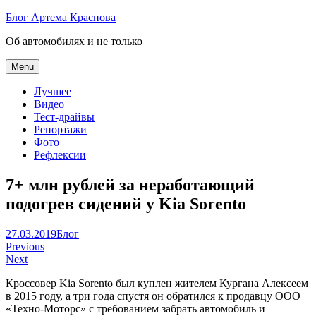
Skip
Блог Артема Краснова
to
Об автомобилях и не только
content
Menu
Лучшее
Видео
Тест-драйвы
Репортажи
Фото
Рефлексии
7+ млн рублей за неработающий
подогрев сидений у Kia Sorento
Артем
27.03.2019
Блог
Навигация
Краснов
Previous
Next
по
Кроссовер Kia Sorento был куплен жителем Кургана Алексеем
записям
в 2015 году, а три года спустя он обратился к продавцу ООО
«Техно-Моторс» с требованием забрать автомобиль и