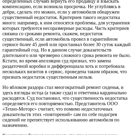
определенных случаях вернуть его продавцу и взыскать
компенсацию, если возникла просрочка. Не углубляясь в
дебри, сделать это можно, если у автомобиля обнаружен
существенный недостаток. Критериев такого недостатка
много: например, к ним относятся проблемы, для устранения
которых требуются несоразмерные расходы. Часть критериев
связана со сроками ремонта, скажем, недостаток
существенный, если автомобиль провел в гарантийном
сервисе более 45 дней или простаивал более 30 суток каждый
гарантийный год. Но в данном случае доказательств
длительного или чрезмерно сложного срока ремонта не было.
Кстати, во время апелляции суд признал, что замена
раздаточной коробки и дифференциала хоть и потребовала
нескольких визитов в сервис, проведена таким образом, что
признать недостаток существенным нельзя.
Но яблоком раздора стал многократный ремонт сиденья, и
здесь взгляды истца (а также суда) и ответчика кардинально
расходятся. Суд постановил, что существенность недостатка
определяется его повторяемостью. Представитель ООО
«Техно-Моторс» считает, что помимо недостаточных
доказательств этих «повторений» сам по себе подогрев
сидений не препятствует использованию автомобиля по
назначению.