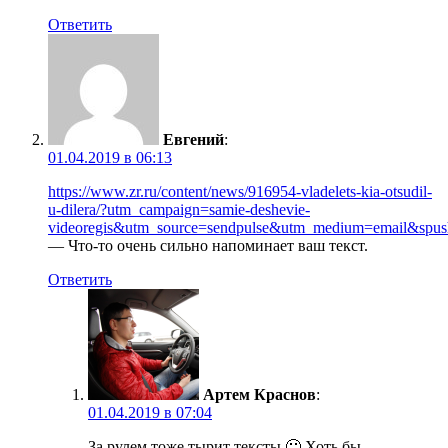
Ответить
Евгений
:
01.04.2019 в 06:13
https://www.zr.ru/content/news/916954-vladelets-kia-otsudil-
u-dilera/?utm_campaign=samie-deshevie-
videoregis&utm_source=sendpulse&utm_medium=email
— Что-то очень сильно напоминает ваш текст.
Ответить
Артем Краснов
:
01.04.2019 в 07:04
За рулем тоже тырит тексты 🙂 Хоть бы