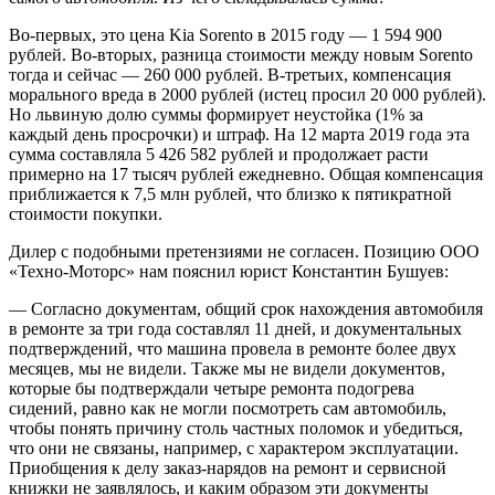
Во-первых, это цена Kia Sorento в 2015 году — 1 594 900
рублей. Во-вторых, разница стоимости между новым Sorento
тогда и сейчас — 260 000 рублей. В-третьих, компенсация
морального вреда в 2000 рублей (истец просил 20 000 рублей).
Но львиную долю суммы формирует неустойка (1% за
каждый день просрочки) и штраф. На 12 марта 2019 года эта
сумма составляла 5 426 582 рублей и продолжает расти
примерно на 17 тысяч рублей ежедневно. Общая компенсация
приближается к 7,5 млн рублей, что близко к пятикратной
стоимости покупки.
Дилер с подобными претензиями не согласен. Позицию ООО
«Техно-Моторс» нам пояснил юрист Константин Бушуев:
— Согласно документам, общий срок нахождения автомобиля
в ремонте за три года составлял 11 дней, и документальных
подтверждений, что машина провела в ремонте более двух
месяцев, мы не видели. Также мы не видели документов,
которые бы подтверждали четыре ремонта подогрева
сидений, равно как не могли посмотреть сам автомобиль,
чтобы понять причину столь частных поломок и убедиться,
что они не связаны, например, с характером эксплуатации.
Приобщения к делу заказ-нарядов на ремонт и сервисной
книжки не заявлялось, и каким образом эти документы