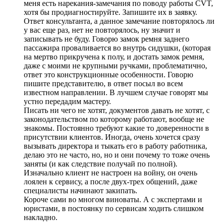
меня есть нарекания-замечания по поводу работы CVT,
хотя бы продиагностируйте. Запишите их в заявку.
Ответ консультанта, а данное замечание повторялось ли
у вас еще раз, нет не повторялось, ну значит и
записывать не буду. Говорю замок ремня заднего
пассажира проваливается во внутрь сидушки, (которая
на мертво прикручена к полу, и достать замок ремня,
даже с моими не крупными ручками, проблематично,
ответ это конструкционные особенности. Говорю
пишите представителю, в ответ посыл во всем
известном направлении. В лучшем случае говорят мы
устно передадим мастеру.
Писать ни чего не хотят, документов давать не хотят, с
законодательством по которому работают, вообще не
знакомы. Постоянно требуют какие то доверенности в
присутствии клиентов. Иногда, очень хочется сразу
вызывать директора и тыкать его в работу работника,
делаю это не часто, но, но и они почему то тоже очень
заняты (и как следствие получай по полной).
Изначально клиент не настроен на войну, он очень
лоялен к сервису, а после двух-трех общений, даже
специалисты начинают закипать.
Короче сами во многом виноваты. А с экспертами и
юристами, в постоянку по сервисам ходить слишком
накладно.