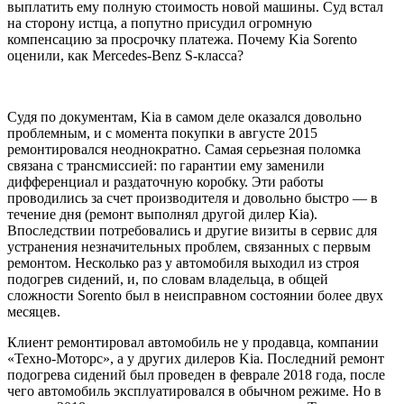
выплатить ему полную стоимость новой машины. Суд встал
на сторону истца, а попутно присудил огромную
компенсацию за просрочку платежа. Почему Kia Sorento
оценили, как Mercedes-Benz S-класса?
Судя по документам, Kia в самом деле оказался довольно
проблемным, и с момента покупки в августе 2015
ремонтировался неоднократно. Самая серьезная поломка
связана с трансмиссией: по гарантии ему заменили
дифференциал и раздаточную коробку. Эти работы
проводились за счет производителя и довольно быстро — в
течение дня (ремонт выполнял другой дилер Kia).
Впоследствии потребовались и другие визиты в сервис для
устранения незначительных проблем, связанных с первым
ремонтом. Несколько раз у автомобиля выходил из строя
подогрев сидений, и, по словам владельца, в общей
сложности Sorento был в неисправном состоянии более двух
месяцев.
Клиент ремонтировал автомобиль не у продавца, компании
«Техно-Моторс», а у других дилеров Kia. Последний ремонт
подогрева сидений был проведен в феврале 2018 года, после
чего автомобиль эксплуатировался в обычном режиме. Но в