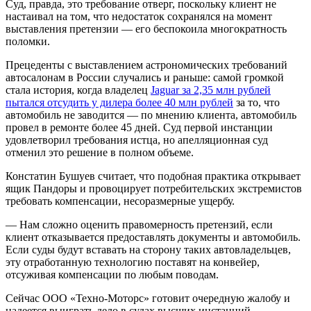
Суд, правда, это требование отверг, поскольку клиент не
настаивал на том, что недостаток сохранялся на момент
выставления претензии — его беспокоила многократность
поломки.
Прецеденты с выставлением астрономических требований
автосалонам в России случались и раньше: самой громкой
стала история, когда владелец
Jaguar за 2,35 млн рублей
пытался отсудить у дилера более 40 млн рублей
за то, что
автомобиль не заводится — по мнению клиента, автомобиль
провел в ремонте более 45 дней. Суд первой инстанции
удовлетворил требования истца, но апелляционная суд
отменил это решение в полном объеме.
Констатин Бушуев считает, что подобная практика открывает
ящик Пандоры и провоцирует потребительских экстремистов
требовать компенсации, несоразмерные ущербу.
— Нам сложно оценить правомерность претензий, если
клиент отказывается предоставлять документы и автомобиль.
Если суды будут вставать на сторону таких автовладельцев,
эту отработанную технологию поставят на конвейер,
отсуживая компенсации по любым поводам.
Сейчас ООО «Техно-Моторс» готовит очередную жалобу и
надеется выиграть дело в судах высших инстанций.