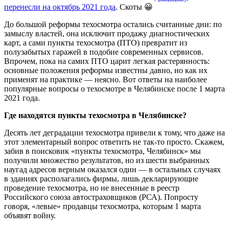
перенесли на октябрь 2021 года
. Скоты 😀
До большой реформы техосмотра остались считанные дни: по
замыслу властей, она исключит продажу диагностических
карт, а сами пункты техосмотра (ПТО) превратит из
полузабытых гаражей в подобие современных сервисов.
Впрочем, пока на самих ПТО царит легкая растерянность:
основные положения реформы известны давно, но как их
применят на практике — неясно. Вот ответы на наиболее
популярные вопросы о техосмотре в Челябинске после 1 марта
2021 года.
Где находятся пункты техосмотра в Челябинске?
Десять лет деградации техосмотра привели к тому, что даже на
этот элементарный вопрос ответить не так-то просто. Скажем,
забив в поисковик «пункты техосмотра, Челябинск» мы
получили множество результатов, но из шести выбранных
наугад адресов верным оказался один — в остальных случаях
в зданиях располагались фирмы, лишь декларирующие
проведение техосмотра, но не внесенные в реестр
Российского союза автостраховщиков (РСА). Попросту
говоря, «левые» продавцы техосмотра, которым 1 марта
объявят войну.