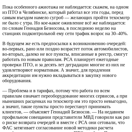
Пока особенного ажиотажа не наблюдается: скажем, на одном
из ПТО в Челябинске, который работал все эти годы, перед
самым въездом намело сугроб — желающих пройти техосмотр
не было с утра. Но кое-какое оживление всё же наблюдается:
по словам Геннадия Безносова, в последнюю неделю на
станциях подконтрольной ему сети трафик возрос на 30–40%.
В будущем же есть предпосылки к возникновению очередей:
во-первых, рано или поздно возрастет поток автомобилистов,
во-вторых, далеко не все пункты, вписанные в реестр, смогут
работать по новым правилам. РСА планирует ежегодные
проверки ПТО, и за десять лет деградации многие из них не
удовлетворяют нормативам. А значит, для продления
аккредитации им нужно вкладываться в закупку нового
оборудования.
— Проблема и в тарифах, потому что работа по всем
правилам означает переоборудование многих сервисов, а при
нынешних расценках на техосмотр им это просто невыгодно,
а значит, такие пункты просто перестанут принимать
клиентов, — объясняет Геннадий Безносов. — На недавнем
профильном совещании представители МВД говорили как раз
о риске возврата очередей и вместе с РСА они сетовали, что
ФАС затягивает согласование новой методики расчета