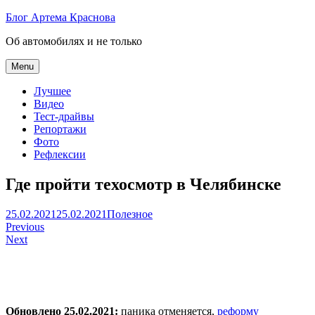
Skip
Блог Артема Краснова
to
Об автомобилях и не только
content
Menu
Лучшее
Видео
Тест-драйвы
Репортажи
Фото
Рефлексии
Где пройти техосмотр в Челябинске
Артем
25.02.2021
25.02.2021
Полезное
Навигация
Краснов
Previous
Next
по
записям
Обновлено 25.02.2021:
паника отменяется,
реформу