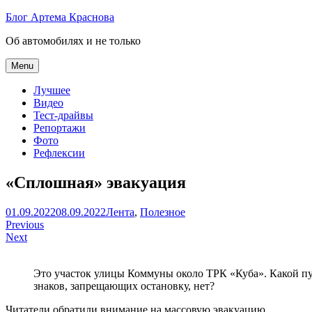
Skip
Блог Артема Краснова
to
Об автомобилях и не только
content
Menu
Лучшее
Видео
Тест-драйвы
Репортажи
Фото
Рефлексии
«Сплошная» эвакуация
Артем
01.09.2022
08.09.2022
Лента
,
Полезное
Навигация
Краснов
Previous
Next
по
записям
Это участок улицы Коммуны около ТРК «Куба». Какой пу
знаков, запрещающих остановку, нет?
Читатели обратили внимание на массовую эвакуацию