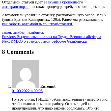
Отдельной статьей идёт
эвакуация брошенного
автотранспорта
, но такая процедура требует много времени.
Автомобили увозят на стоянку, расположенную около ЧелГУ
(улица Братьев Кашириных, 129а). Ранее мы рассказывали,
как забрать автомобиль со штрафстоянки.
закон
,
ликбез
,
челябинск
Навигация
Previous
Выделенные полосы на Труда. Вершина айсберга
Next
ИМХО о транспортной реформе Челябинска
по
записям
8 Comments
Евгений
:
01.09.2022 в 09:06
Ну вот опять, ГИБДД «бабки заколачивает» вместо того,
чтобы выполнять свою работу. Опять людей не
предупредили, что надо законы соблюдать. Это что