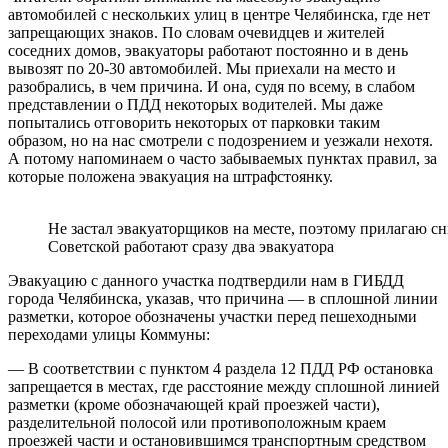
автомобилей с нескольких улиц в центре Челябинска, где нет
запрещающих знаков. По словам очевидцев и жителей
соседних домов, эвакуаторы работают постоянно и в день
вывозят по 20-30 автомобилей. Мы приехали на место и
разобрались, в чем причина. И она, судя по всему, в слабом
представлении о ПДД некоторых водителей. Мы даже
попытались отговорить некоторых от парковки таким
образом, но на нас смотрели с подозрением и уезжали нехотя.
А потому напоминаем о часто забываемых пунктах правил, за
которые положена эвакуация на штрафстоянку.
Не застал эвакуаторщиков на месте, поэтому прилагаю с
Советской работают сразу два эвакуатора
Эвакуацию с данного участка подтвердили нам в ГИБДД
города Челябинска, указав, что причина — в сплошной линии
разметки, которое обозначены участки перед пешеходными
переходами улицы Коммуны:
— В соответствии с пунктом 4 раздела 12 ПДД РФ остановка
запрещается в местах, где расстояние между сплошной линией
разметки (кроме обозначающей край проезжей части),
разделительной полосой или противоположным краем
проезжей части и остановившимся транспортным средством