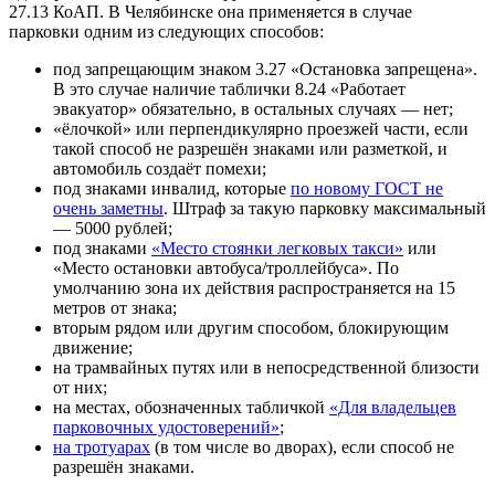
27.13 КоАП. В Челябинске она применяется в случае
парковки одним из следующих способов:
под запрещающим знаком 3.27 «Остановка запрещена».
В это случае наличие таблички 8.24 «Работает
эвакуатор» обязательно, в остальных случаях — нет;
«ёлочкой» или перпендикулярно проезжей части, если
такой способ не разрешён знаками или разметкой, и
автомобиль создаёт помехи;
под знаками инвалид, которые
по новому ГОСТ не
очень заметны
. Штраф за такую парковку максимальный
— 5000 рублей;
под знаками
«Место стоянки легковых такси»
или
«Место остановки автобуса/троллейбуса». По
умолчанию зона их действия распространяется на 15
метров от знака;
вторым рядом или другим способом, блокирующим
движение;
на трамвайных путях или в непосредственной близости
от них;
на местах, обозначенных табличкой
«Для владельцев
парковочных удостоверений»
;
на тротуарах
(в том числе во дворах), если способ не
разрешён знаками.