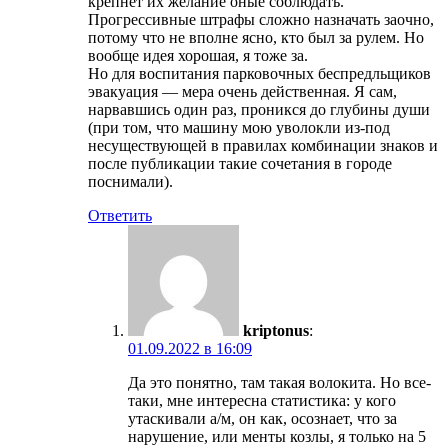
крепнет их желание оные соблюдать.
Прогрессивные штрафы сложно назначать заочно,
потому что не вполне ясно, кто был за рулем. Но
вообще идея хорошая, я тоже за.
Но для воспитания парковочных беспредльщиков
эвакуация — мера очень действенная. Я сам,
нарвавшись один раз, проникся до глубины души
(при том, что машину мою уволокли из-под
несуществующей в правилах комбинации знаков и
после публикации такие сочетания в городе
поснимали).
Ответить
kriptonus
:
01.09.2022 в 16:09
Да это понятно, там такая волокита. Но все-
таки, мне интересна статистика: у кого
утаскивали а/м, он как, осознает, что за
нарушение, или менты козлы, я только на 5