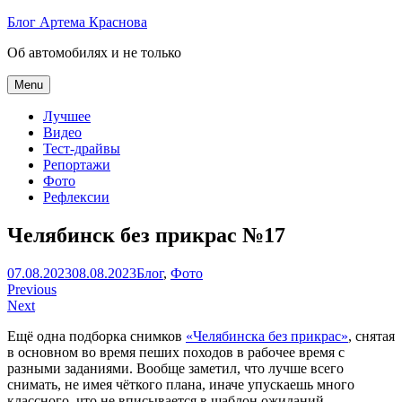
Skip
Блог Артема Краснова
to
Об автомобилях и не только
content
Menu
Лучшее
Видео
Тест-драйвы
Репортажи
Фото
Рефлексии
Челябинск без прикрас №17
Артем
07.08.2023
08.08.2023
Блог
,
Фото
Навигация
Краснов
Previous
Next
по
Ещё одна подборка снимков
«Челябинска без прикрас»
, снятая
записям
в основном во время пеших походов в рабочее время с
разными заданиями. Вообще заметил, что лучше всего
снимать, не имея чёткого плана, иначе упускаешь много
классного, что не вписывается в шаблон ожиданий.