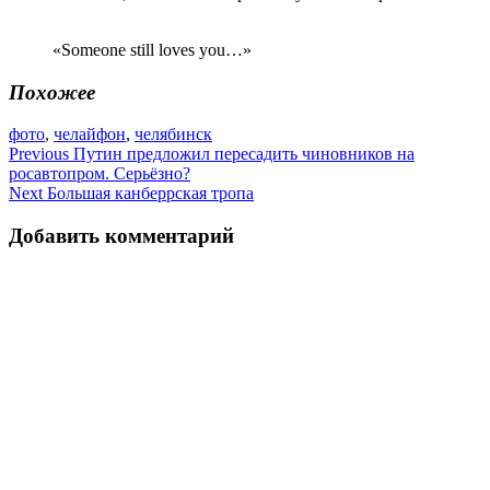
«Someone still loves you…»
Похожее
фото
,
челайфон
,
челябинск
Навигация
Previous
Путин предложил пересадить чиновников на
росавтопром. Серьёзно?
по
Next
Большая канберрская тропа
записям
Добавить комментарий