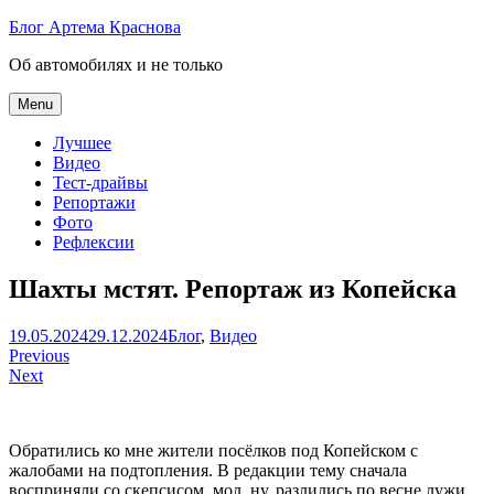
Skip
Блог Артема Краснова
to
Об автомобилях и не только
content
Menu
Лучшее
Видео
Тест-драйвы
Репортажи
Фото
Рефлексии
Шахты мстят. Репортаж из Копейска
Артем
19.05.2024
29.12.2024
Блог
,
Видео
Навигация
Краснов
Previous
Next
по
записям
Обратились ко мне жители посёлков под Копейском с
жалобами на подтопления. В редакции тему сначала
восприняли со скепсисом, мол, ну, разлились по весне лужи