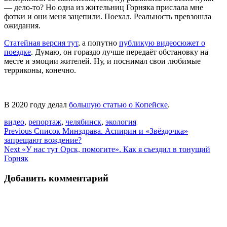
— дело-то? Но одна из жительниц Горняка прислала мне
фотки и они меня зацепили. Поехал. Реальность превзошла
ожидания.
Статейная версия тут
, а попутно
публикую видеосюжет о
поездке
. Думаю, он гораздо лучше передаёт обстановку на
месте и эмоции жителей. Ну, и поснимал свои любимые
терриконы, конечно.
В 2020 году делал
большую статью о Копейске
.
видео
,
репортаж
,
челябинск
,
экология
Навигация
Previous
Список Минздрава. Аспирин и «Звёздочка»
запрещают вождение?
по
Next
«У нас тут Орск, помогите». Как я съездил в тонущий
записям
Горняк
Добавить комментарий