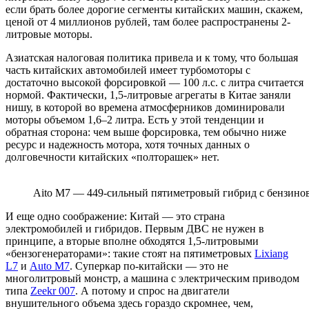
если брать более дорогие сегменты китайских машин, скажем,
ценой от 4 миллионов рублей, там более распространены 2-
литровые моторы.
Азиатская налоговая политика привела и к тому, что большая
часть китайских автомобилей имеет турбомоторы с
достаточно высокой форсировкой — 100 л.с. с литра считается
нормой. Фактически, 1,5-литровые агрегаты в Китае заняли
нишу, в которой во времена атмосферников доминировали
моторы объемом 1,6–2 литра. Есть у этой тенденции и
обратная сторона: чем выше форсировка, тем обычно ниже
ресурс и надежность мотора, хотя точных данных о
долговечности китайских «полторашек» нет.
Aito M7 — 449-сильный пятиметровый гибрид с бензино
И еще одно соображение: Китай — это страна
электромобилей и гибридов. Первым ДВС не нужен в
принципе, а вторые вполне обходятся 1,5-литровыми
«бензогенераторами»: такие стоят на пятиметровых
Lixiang
L7
и
Auto M7
. Суперкар по-китайски — это не
многолитровый монстр, а машина с электрическим приводом
типа
Zeekr 007
. А потому и спрос на двигатели
внушительного объема здесь гораздо скромнее, чем,