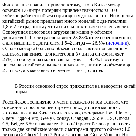
Фискальные правила привели к тому, что в Китае моторы
объемом 1,6 литра потеряли привлекательность: за 100
кубиков рабочего объема приходится доплачивать. Но в целом
китайский рынок предлагает много моделей с двигателями
1,8 и 2 литра, потому что акциз на них также не очень велик.
Совокупная налоговая нагрузка на машину объемом
двигателя 1–1,5 литра составляет 28,88% от ее себестоимости,
а для машины с двигателем 1,5–2 литра — 26,5% (
источник
).
Однако моторы больших объемов облагаются повышенным
акцизом, например, для категории 3+ литра он составляет
25%, а совокупная налоговая нагрузка — 42%. Поэтому в
целом на китайском рынке популярнее двигатели объемом до
2 литров, а в массовом сегменте — до 1,5 литра.
В России основной спрос приходится на недорогие китай
норма
Российское восприятие отчасти искажено и тем фактом, что
основной спрос в нашей стране приходится на машины,
которые в самом Китае считаются лоукостерами: Haval Jolion,
Chery Tiggo 4 Pro, Geely Coolray, Changan CS55PLUS, Omoda
C5, Belgee X50 и так далее. В топ-10 российского рынка есть
только две китайские модели с моторами другого объема: 1,6-
литровый Chery Tiggo 7 Pro и 2-литровые Geely Monjaro. Но