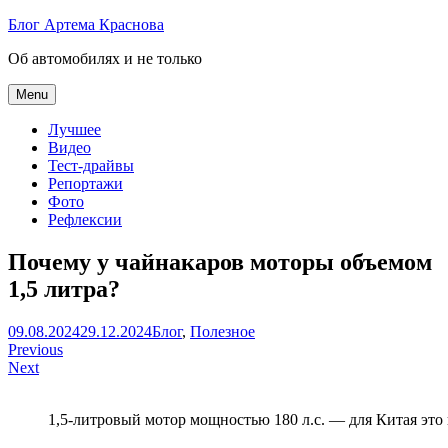
Skip
Блог Артема Краснова
to
Об автомобилях и не только
content
Menu
Лучшее
Видео
Тест-драйвы
Репортажи
Фото
Рефлексии
Почему у чайнакаров моторы объемом
1,5 литра?
Артем
09.08.2024
29.12.2024
Блог
,
Полезное
Навигация
Краснов
Previous
Next
по
записям
1,5-литровый мотор мощностью 180 л.с. — для Китая эт