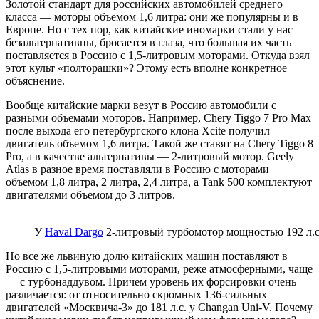
Золотой стандарт для российских автомобилей среднего
класса — моторы объемом 1,6 литра: они же популярны и в
Европе. Но с тех пор, как китайские иномарки стали у нас
безальтернативны, бросается в глаза, что большая их часть
поставляется в Россию с 1,5-литровым моторами. Откуда взял
этот культ «полторашки»? Этому есть вполне конкретное
объяснение.
Вообще китайские марки везут в Россию автомобили с
разными объемами моторов. Например, Chery Tiggo 7 Pro Max
после выхода его петербургского клона Xcite получил
двигатель объемом 1,6 литра. Такой же ставят на Chery Tiggo 8
Pro, а в качестве альтернативы — 2-литровый мотор. Geely
Atlas в разное время поставляли в Россию с моторами
объемом 1,8 литра, 2 литра, 2,4 литра, а Tank 500 комплектуют
двигателями объемом до 3 литров.
У
Haval Dargo
2-литровый турбомотор мощностью 192 л.с
Но все же львиную долю китайских машин поставляют в
Россию с 1,5-литровыми моторами, реже атмосферными, чаще
— с турбонаддувом. Причем уровень их форсировки очень
различается: от относительно скромных 136-сильных
двигателей «Москвича-3» до 181 л.с. у Changan Uni-V. Почему