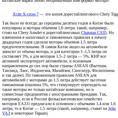
китайские марки любят непривычный нам формат мотора?
Xcite X-cross 7
— это копия дорестайлингового Chery Tigg
Так было не всегда: до середины десятых годов в Китае были
популярны и моторы объемом 1,6 литра: такой, например,
стоял на Chery Amulet и дорестайлинговых
Changan CS35
. Но
изменения в налоговых и таможенных правилах к началу
двадцатых годов сделали моторы объемом 1,5 литра
предпочтительными. В самом Китае акциз на автомобили
зависит от объема мотора, и для категории 1–1,5 литра он
составляет 3%, а для моторов 1,5–2 литра — 5%. КНР все
активней экспортирует автомобили, и основным
направлением до сих пор были страны ASEAN (Вьетнам,
Таиланд, Лаос, Индонезия, Малайзия, Сингапур, Филиппины
и так далее). По таможенным правилам ASEAN для
автомобилей с моторами до 1,5 литра действует льготная
таможенная пошлина 5%, что стимулирует переходить на
такие моторы не только китайские компании, но и
совместные предприятия с иностранными брендами. Так,
например, если в России фольксвагеновское семейство
моторов EA211 предлагали в основном с объемами 1,4 или 1,6
литра, то в Китае — 1,5 литра (такой, например, ставят на
Jetta
VA3
и некоторые Tiguan).