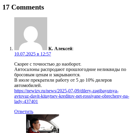
записям
17 Comments
К. Алексей
:
10.07.2025 в 12:57
Скорее с точностью до наоборот.
Автосалоны распродают прошлогодние неликвиды по
бросовым ценам и закрываются.
В июле прекратили работу от 5 до 10% дилеров
автомобилей.
https://newizv.ru/news/2025-07-09/dilery-zagibayutsya-
avtovaz-davit-kitaytsev-kreditov-net-rossiyane-obrecheny-na-
lady-437401
Ответить