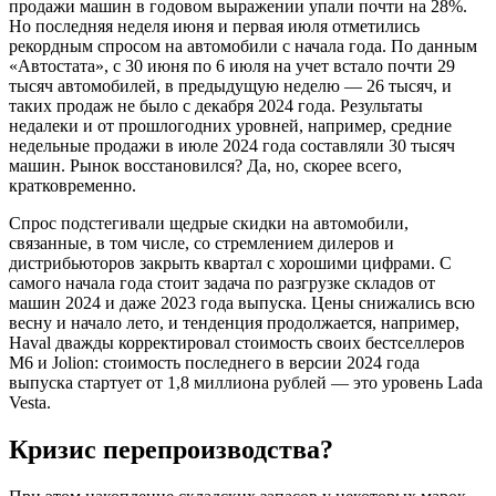
продажи машин в годовом выражении упали почти на 28%.
Но последняя неделя июня и первая июля отметились
рекордным спросом на автомобили с начала года. По данным
«Автостата», с 30 июня по 6 июля на учет встало почти 29
тысяч автомобилей, в предыдущую неделю — 26 тысяч, и
таких продаж не было с декабря 2024 года. Результаты
недалеки и от прошлогодних уровней, например, средние
недельные продажи в июле 2024 года составляли 30 тысяч
машин. Рынок восстановился? Да, но, скорее всего,
кратковременно.
Спрос подстегивали щедрые скидки на автомобили,
связанные, в том числе, со стремлением дилеров и
дистрибьюторов закрыть квартал с хорошими цифрами. С
самого начала года стоит задача по разгрузке складов от
машин 2024 и даже 2023 года выпуска. Цены снижались всю
весну и начало лето, и тенденция продолжается, например,
Haval дважды корректировал стоимость своих бестселлеров
M6 и Jolion: стоимость последнего в версии 2024 года
выпуска стартует от 1,8 миллиона рублей — это уровень Lada
Vesta.
Кризис перепроизводства?