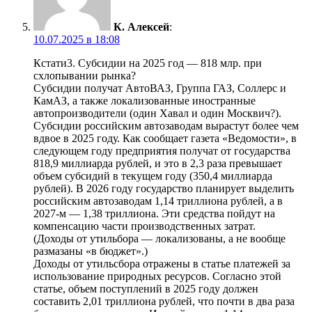
К. Алексей
:
10.07.2025 в 18:08
Кстати3. Субсидии на 2025 год — 818 млр. при
схлопывании рынка?
Субсидии получат АвтоВАЗ, Группа ГАЗ, Соллерс и
КамАЗ, а также локализованные иностранные
автопроизводители (один Хавал и один Москвич?).
Субсидии российским автозаводам вырастут более чем
вдвое в 2025 году. Как сообщает газета «Ведомости», в
следующем году предприятия получат от государства
818,9 миллиарда рублей, и это в 2,3 раза превышает
объем субсидий в текущем году (350,4 миллиарда
рублей). В 2026 году государство планирует выделить
российским автозаводам 1,14 триллиона рублей, а в
2027-м — 1,38 триллиона. Эти средства пойдут на
компенсацию части производственных затрат.
(Доходы от утильбора — локализованы, а не вообще
размазаны «в бюджет».)
Доходы от утильсбора отражены в статье платежей за
использование природных ресурсов. Согласно этой
статье, объем поступлений в 2025 году должен
составить 2,01 триллиона рублей, что почти в два раза