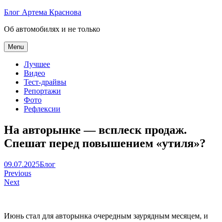
Skip
Блог Артема Краснова
to
Об автомобилях и не только
content
Menu
Лучшее
Видео
Тест-драйвы
Репортажи
Фото
Рефлексии
На авторынке — всплеск продаж.
Спешат перед повышением «утиля»?
Артем
09.07.2025
Блог
Навигация
Краснов
Previous
Next
по
записям
Июнь стал для авторынка очередным заурядным месяцем, и