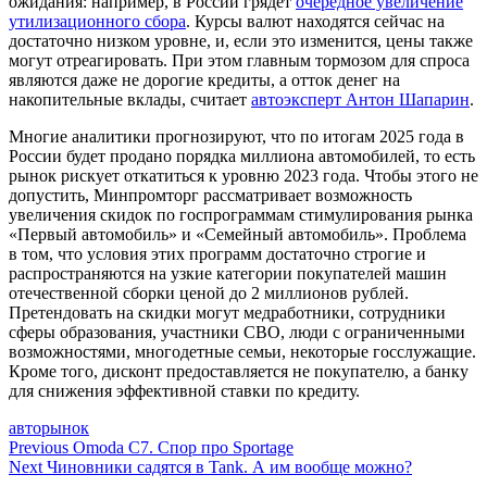
ожидания: например, в России грядет
очередное увеличение
утилизационного сбора
. Курсы валют находятся сейчас на
достаточно низком уровне, и, если это изменится, цены также
могут отреагировать. При этом главным тормозом для спроса
являются даже не дорогие кредиты, а отток денег на
накопительные вклады, считает
автоэксперт Антон Шапарин
.
Многие аналитики прогнозируют, что по итогам 2025 года в
России будет продано порядка миллиона автомобилей, то есть
рынок рискует откатиться к уровню 2023 года. Чтобы этого не
допустить, Минпромторг рассматривает возможность
увеличения скидок по госпрограммам стимулирования рынка
«Первый автомобиль» и «Семейный автомобиль». Проблема
в том, что условия этих программ достаточно строгие и
распространяются на узкие категории покупателей машин
отечественной сборки ценой до 2 миллионов рублей.
Претендовать на скидки могут медработники, сотрудники
сферы образования, участники СВО, люди с ограниченными
возможностями, многодетные семьи, некоторые госслужащие.
Кроме того, дисконт предоставляется не покупателю, а банку
для снижения эффективной ставки по кредиту.
авторынок
Навигация
Previous
Omoda C7. Спор про Sportage
Next
Чиновники садятся в Tank. А им вообще можно?
по