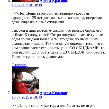
Артем Краснов
:
10.07.2025 в 18:38
>>>Нет. Цены автомобилей величина которая
прошедшие 25 лет двигалась только вперед, опережая
даже инфляционные ожидания.
Так они и двигаются. А скидки что раньше были, что
сейчас. К слову, я свой Ситро покупал в самые тучные
годы со скидкой более 20%, это даже по нынешним
стандартам немало. Так что вы уж определитесь, что с
чем сравниваете: если брать цены СО СКИДКАМИ, то
они растут. Если брать цены БЕЗ СКИДОК, они растут.
Главное сравнивать сравнимое.
Ответить
Артем Краснов
:
10.07.2025 в 18:40
>>>Да, для нищих фактор, а для богатых не играет