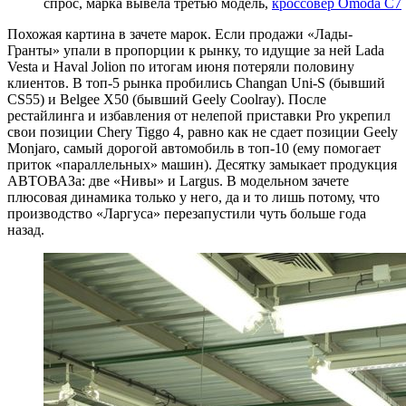
спрос, марка вывела третью модель,
кроссовер Omoda C7
Похожая картина в зачете марок. Если продажи «Лады-
Гранты» упали в пропорции к рынку, то идущие за ней Lada
Vesta и Haval Jolion по итогам июня потеряли половину
клиентов. В топ-5 рынка пробились Changan Uni-S (бывший
CS55) и Belgee X50 (бывший Geely Coolray). После
рестайлинга и избавления от нелепой приставки Pro укрепил
свои позиции Chery Tiggo 4, равно как не сдает позиции Geely
Monjaro, самый дорогой автомобиль в топ-10 (ему помогает
приток «параллельных» машин). Десятку замыкает продукция
АВТОВАЗа: две «Нивы» и Largus. В модельном зачете
плюсовая динамика только у него, да и то лишь потому, что
производство «Ларгуса» перезапустили чуть больше года
назад.