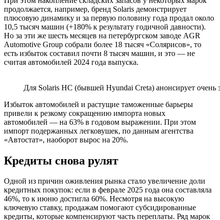
При этом накопление складских запасов у некоторых марок
продолжается, например, бренд Solaris демонстрирует
плюсовую динамику и за первую половину года продал около
10,5 тысяч машин (+180% к результату годичной давности).
Но за эти же шесть месяцев на петербургском заводе AGR
Automotive Group собрали более 18 тысяч «Солярисов», то
есть избыток составил почти 8 тысяч машин, и это — не
считая автомобилей 2024 года выпуска.
Для Solaris HC (бывшей Hyundai Creta) анонсирует очен
Избыток автомобилей и растущие таможенные барьеры
привели к резкому сокращению импорта новых
автомобилей — на 63% в годовом выражении. При этом
импорт подержанных легковушек, по данным агентства
«Автостат», наоборот вырос на 20%.
Кредиты снова рулят
Одной из причин оживления рынка стало увеличение доли
кредитных покупок: если в феврале 2025 года она составляла
46%, то к июню достигла 60%. Несмотря на высокую
ключевую ставку, продажам помогают субсидированные
кредиты, которые компенсируют часть переплаты. Ряд марок