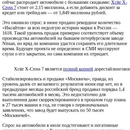
сейчас распродает автомобили с большими скидками:
Xcite X-
Cross 7
стоит от 2,15 миллиона, а если добавить дисконт за
кредит или трейнд-ин — от 1,849 миллиона рублей.
Это оживило спрос: в июне продано рекордное количество
«Иксайтов» за всю недолгую историю марки в России —
1618. Такой уровень продаж примерно соответствует объему
производства автомобилей на бывшем петербургском заводе
Nissan, но вряд ли компании удастся сохранять его длительное
время. Будущее проекта не определено: в СМИ муссируют
слухи о его закрытии, но сама компания их отрицает.
Xcite X-Cross 7 является
полной копией
дорестайлингового
Стабилизировались и продажи «Москвича», правда, их
уровень далек от желаемого: результатов июня еще нет, но в
предыдущие месяцы российский бренд продавал порядка 1,4
тысячи автомобилей в месяц. Это недостаточно для
выполнения даже скорректированного в прошлом году плана
в 27 тысяч машин в год, не говоря о первоначальных
заявлениях, что завод будет выпускать по 50 тысяч
«Москвичей».
Спрос на автомобили в июле подстегивают и негативные