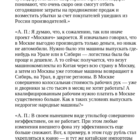
понимают, что очень скоро они смогут отбить
сегодняшние затраты на продвижение продаж и
возместить убытки за счет покупателей ушедших из
России производителей.»
«А. П.: Я думаю, что, к сожалению, так или иначе
проект «Москвич» закроется. Я изначально говорил, что
в Москве выгодно производить только деньги, но никак
не автомобили. Нужно было эти машины выпускать где-
нибудь на Урале или в Сибири — логистика была бы
проще и дешевле. А то сейчас получается, что везут
машинокомплекты из Китая через всю страну в Москву,
а затем из Москвы уже готовые машины возвращают в
Сибирь, на Урал, в другие регионы. В Москве
совершенно колоссальная стоимость рабочих рук — уже
и дворники за сто тысяч в месяц не хотят работать! А
квалифицированным рабочим нужно платить в Москве
существенно больше. Как в таких условиях выпускать
недорогие народные машины?»
«А. П.: В своем нынешнем виде утильсбор совершенно
неэффективен, он не работает. При этом любые
изменения внешнего фона эту эффективность еще
больше снижают. Вот, к примеру, в этом году рубль стал
укрепляться к юаню — и тут же китайские импортеры