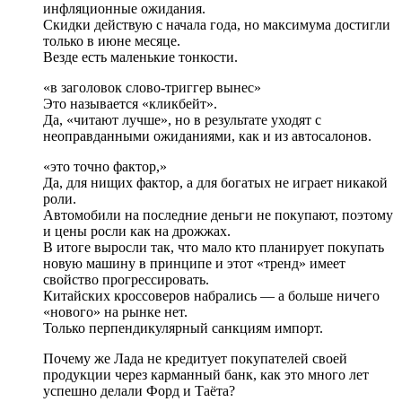
инфляционные ожидания.
Скидки действую с начала года, но максимума достигли
только в июне месяце.
Везде есть маленькие тонкости.
«в заголовок слово-триггер вынес»
Это называется «кликбейт».
Да, «читают лучше», но в результате уходят с
неоправданными ожиданиями, как и из автосалонов.
«это точно фактор,»
Да, для нищих фактор, а для богатых не играет никакой
роли.
Автомобили на последние деньги не покупают, поэтому
и цены росли как на дрожжах.
В итоге выросли так, что мало кто планирует покупать
новую машину в принципе и этот «тренд» имеет
свойство прогрессировать.
Китайских кроссоверов набрались — а больше ничего
«нового» на рынке нет.
Только перпендикулярный санкциям импорт.
Почему же Лада не кредитует покупателей своей
продукции через карманный банк, как это много лет
успешно делали Форд и Таёта?