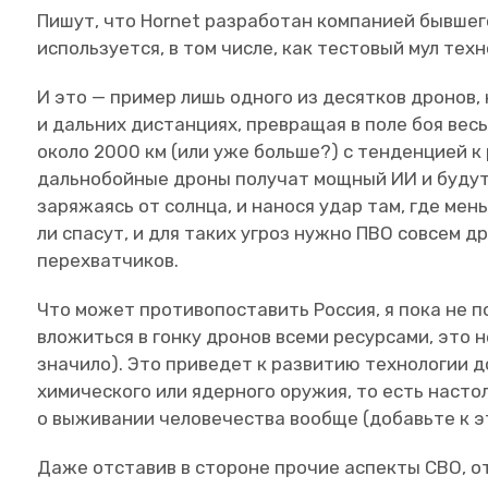
Пишут, что Hornet разработан компанией бывшег
используется, в том числе, как тестовый мул тех
И это — пример лишь одного из десятков дронов
и дальних дистанциях, превращая в поле боя вес
около 2000 км (или уже больше?) с тенденцией к
дальнобойные дроны получат мощный ИИ и будут
заряжаясь от солнца, и нанося удар там, где мен
ли спасут, и для таких угроз нужно ПВО совсем др
перехватчиков.
Что может противопоставить Россия, я пока не по
вложиться в гонку дронов всеми ресурсами, это н
значило). Это приведет к развитию технологии д
химического или ядерного оружия, то есть насто
о выживании человечества вообще (добавьте к э
Даже отставив в стороне прочие аспекты СВО, о