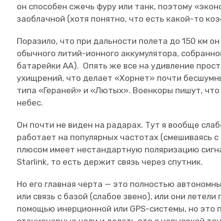
он способен сжечь фуру или танк, поэтому «эк
заоблачной (хотя понятно, что есть какой-то ко
Поразило, что при дальности полета до 150 км он
обычного литий-ионного аккумулятора, собранног
батарейки АА). Опять же все на удивление прост
ухищрений, что делает «Хорнет» почти бесшумн
типа «Гераней» и «Лютых». Военкоры пишут, что
небес.
Он почти не виден на радарах. Тут я вообще слаб
работает на популярных частотах (смешиваясь с
плюсом имеет нестандартную поляризацию сигнал
Starlink, то есть держит связь через спутник.
Но его главная черта — это полностью автономн
или связь с базой (слабое звено), или они летел
помощью инерционной или GPS-системы, но это п
стационарные цели и делать это с невысокой точ