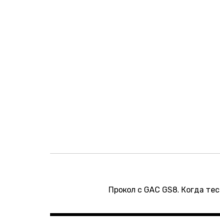
Навигация
по
Прокол с GAC GS8. Когда те
записям