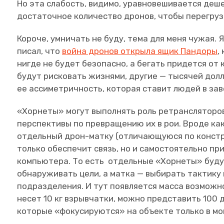
Но эта слабость, видимо, уравновешивается де
достаточное количество дронов, чтобы перегруз
Короче, умничать не буду, тема для меня чужая. 
писал, что
война дронов открыла ящик Пандоры
,
нигде не будет безопасно, а бегать придется от 
будут рисковать жизнями, другие — тысячей долл
ее ассиметричность, которая ставит людей в з
«Хорнеты» могут выполнять роль ретрансляторо
перспективы по превращению их в рои. Вроде ка
отдельный дрон-матку (отличающуюся по констру
только обеспечит связь, но и самостоятельно пр
компьютера. То есть отдельные «Хорнеты» буду
обнаруживать цели, а матка — выбирать тактику 
подразделения. И тут появляется масса возможн
несет 10 кг взрывчатки, можно представить 100 
которые «фокусируются» на объекте только в мо