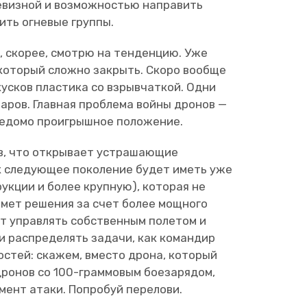
шевизной и возможностью направить
ить огневые группы.
Я, скорее, смотрю на тенденцию. Уже
 который сложно закрыть. Скоро вообще
кусков пластика со взрывчаткой. Одни
аров. Главная проблема войны дронов —
аведомо проигрышное положение.
в, что открывает устрашающие
к следующее поколение будет иметь уже
кции и более крупную), которая не
имет решения за счет более мощного
т управлять собственным полетом и
и распределять задачи, как командир
остей: скажем, вместо дрона, который
дронов со 100-граммовым боезарядом,
мент атаки. Попробуй перелови.