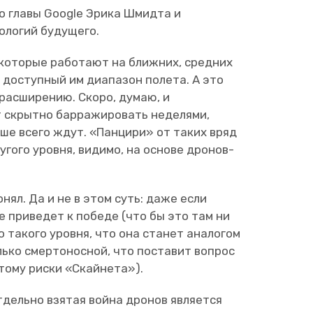
о главы Google Эрика Шмидта и
нологий будущего.
, которые работают на ближних, средних
ь доступный им диапазон полета. А это
 расширению. Скоро, думаю, и
 скрытно барражировать неделями,
ьше всего ждут. «Панцири» от таких вряд
угого уровня, видимо, на основе дронов-
нял. Да и не в этом суть: даже если
е приведет к победе (что бы это там ни
о такого уровня, что она станет аналогом
лько смертоносной, что поставит вопрос
тому риски «Скайнета»).
тдельно взятая война дронов является