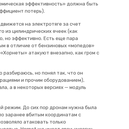
ономическая эффективность» должна быть
эффициент потерь).
 движется на электротяге за счет
о из цилиндрических ячеек (как
о, но эффективно. Есть еще пара
ым в отличие от бензиновых «мопедов»
 «Хорнеты» атакуют внезапно, как гром с
о разбираюсь, но понял так, что он
 рациями и прочим оборудованием),
а, а в некоторых версиях — модуль
ый режим. До сих пор дронам нужна была
и по заранее вбитым координатам с
озволяло атаковать только
ностью. Hornet же имеет свои «мозги»,