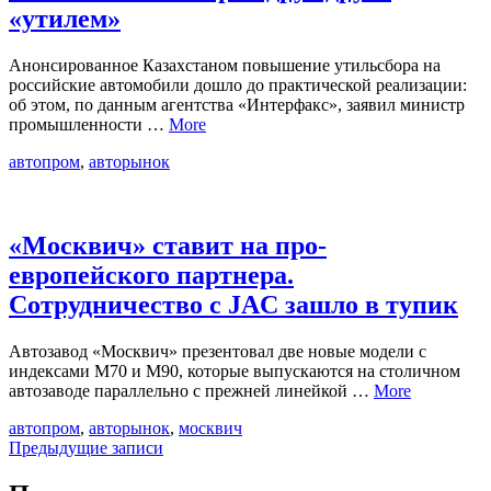
«утилем»
Анонсированное Казахстаном повышение утильсбора на
российские автомобили дошло до практической реализации:
об этом, по данным агентства «Интерфакс», заявил министр
промышленности …
More
автопром
,
авторынок
«Москвич» ставит на про-
европейского партнера.
Сотрудничество с JAC зашло в тупик
Автозавод «Москвич» презентовал две новые модели с
индексами М70 и М90, которые выпускаются на столичном
автозаводе параллельно с прежней линейкой …
More
автопром
,
авторынок
,
москвич
Навигация
Предыдущие записи
по