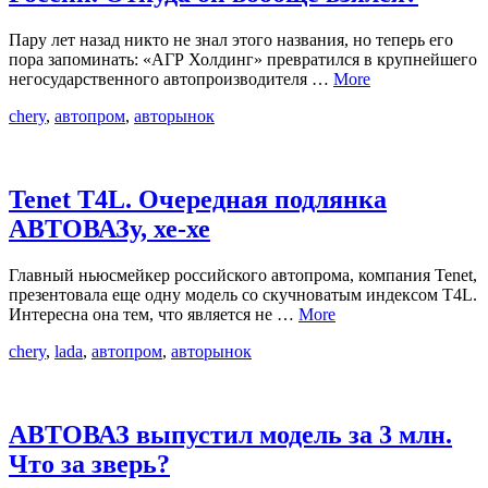
Пару лет назад никто не знал этого названия, но теперь его
пора запоминать: «АГР Холдинг» превратился в крупнейшего
негосударственного автопроизводителя …
More
chery
,
автопром
,
авторынок
Tenet T4L. Очередная подлянка
АВТОВАЗу, хе-хе
Главный ньюсмейкер российского автопрома, компания Tenet,
презентовала еще одну модель со скучноватым индексом T4L.
Интересна она тем, что является не …
More
chery
,
lada
,
автопром
,
авторынок
АВТОВАЗ выпустил модель за 3 млн.
Что за зверь?