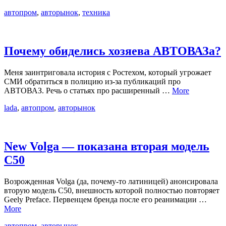
автопром
,
авторынок
,
техника
Почему обиделись хозяева АВТОВАЗа?
Меня заинтриговала история с Ростехом, который угрожает
СМИ обратиться в полицию из-за публикаций про
АВТОВАЗ. Речь о статьях про расширенный …
More
lada
,
автопром
,
авторынок
New Volga — показана вторая модель
С50
Возрожденная Volga (да, почему-то латиницей) анонсировала
вторую модель C50, внешность которой полностью повторяет
Geely Preface. Первенцем бренда после его реанимации …
More
автопром
,
авторынок