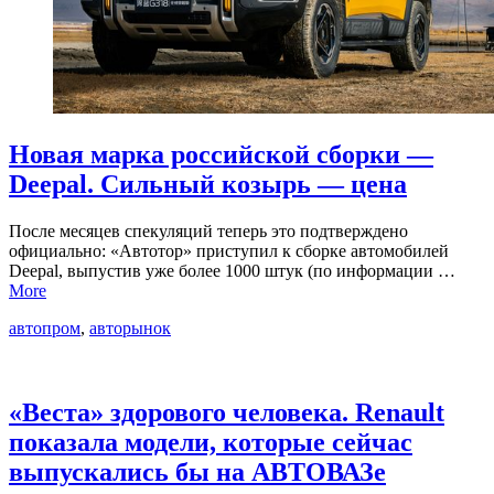
Новая марка российской сборки —
Deepal. Сильный козырь — цена
После месяцев спекуляций теперь это подтверждено
официально: «Автотор» приступил к сборке автомобилей
Deepal, выпустив уже более 1000 штук (по информации …
More
автопром
,
авторынок
«Веста» здорового человека. Renault
показала модели, которые сейчас
выпускались бы на АВТОВАЗе