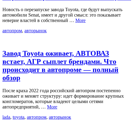
Новость о перезапуске завода Toyota, где будут выпускать
автомобили Senat, имеет и другой смысл: это показывает
неверие властей в собственный …
More
автопром
,
авторынок
Завод Toyota оживает, АВТОВАЗ
встает, АГР сыплет брендами. Что
происходит в автопроме — полный
обзор
После краха 2022 года российский автопром постепенно
оживает и меняет структуру: идет формирование крупных
конгломератов, которые владеют целыми сетями
автопредприятий, …
More
lada
,
toyota
,
автопром
,
авторынок