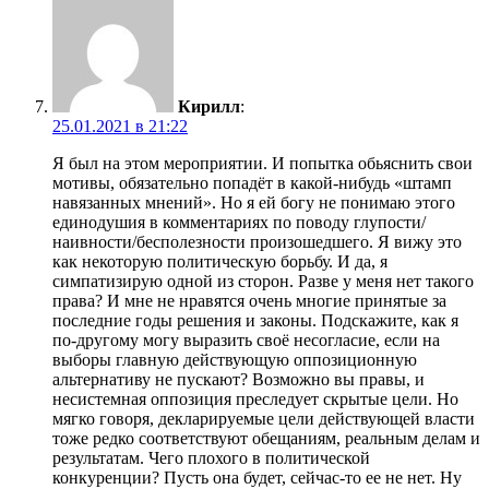
Кирилл
:
25.01.2021 в 21:22
Я был на этом мероприятии. И попытка обьяснить свои
мотивы, обязательно попадёт в какой-нибудь «штамп
навязанных мнений». Но я ей богу не понимаю этого
единодушия в комментариях по поводу глупости/
наивности/бесполезности произошедшего. Я вижу это
как некоторую политическую борьбу. И да, я
симпатизирую одной из сторон. Разве у меня нет такого
права? И мне не нравятся очень многие принятые за
последние годы решения и законы. Подскажите, как я
по-другому могу выразить своё несогласие, если на
выборы главную действующую оппозиционную
альтернативу не пускают? Возможно вы правы, и
несистемная оппозиция преследует скрытые цели. Но
мягко говоря, декларируемые цели действующей власти
тоже редко соответствуют обещаниям, реальным делам и
результатам. Чего плохого в политической
конкуренции? Пусть она будет, сейчас-то ее не нет. Ну