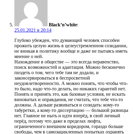
Black’n’white
:
25.01.2021 в 20:14
Глубоко убежден, что думающий человек способен
прожить целую жизнь в целеустремленном созидании,
не вникая в политику вообще и даже не пытаясь иметь
мнение о ней.
Нахождение в обществе — это всегда неравенство,
поиск возможностей и адаптация. Можно бесконечно
пиздеть о том, чего тебе там не додали, и
законсервироваться в беспросветной
неудовлетворенности. А можно понять, что чтобы что-
то было, надо что-то делать, но никаких гарантий нет.
Понять и принять это, как базовые условия, не искать
виноватых и оправдания, не считать, что тебе что-то
должны. А дальше развиваться и созидать: кому-то
табуретки, а кому-то диссертацию — большой разницы
нет. Главное не ныть и идти вперёд, в свой личный
перёд, потому что даже в пределах люфта,
ограниченного внешним коридором, гораздо больше
свободы, чем в самозацикленных попытках охранять