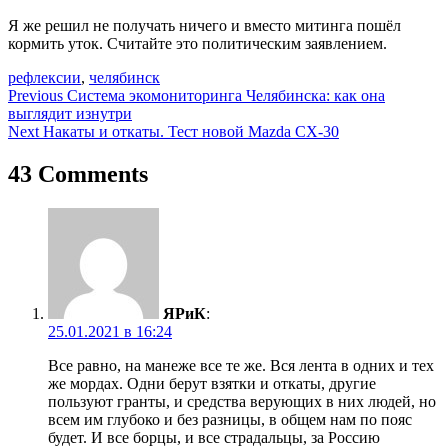
Я же решил не получать ничего и вместо митинга пошёл
кормить уток. Считайте это политическим заявлением.
рефлексии
,
челябинск
Навигация
Previous
Система экомониторинга Челябинска: как она
выглядит изнутри
по
Next
Накаты и откаты. Тест новой Mazda CX-30
записям
43 Comments
ЯРиК
:
25.01.2021 в 16:24
Все равно, на манеже все те же. Вся лента в одних и тех
же мордах. Одни берут взятки и откаты, другие
пользуют гранты, и средства верующих в них людей, но
всем им глубоко и без разницы, в общем нам по пояс
будет. И все борцы, и все страдальцы, за Россию