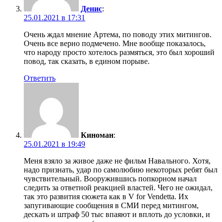
Денис
:
25.01.2021 в 17:31
Очень ждал мнение Артема, по поводу этих митингов.
Очень все верно подмечено. Мне вообще показалось,
что народу просто хотелось размяться, это был хороший
повод, так сказать, в едином порыве.
Ответить
Киноман
:
25.01.2021 в 19:49
Меня взяло за живое даже не фильм Навального. Хотя,
надо признать, удар по самолюбию некоторых ребят был
чувствительный. Вооружившись попкорном начал
следить за ответной реакцией властей. Чего не ожидал,
так это развития сюжета как в V for Vendetta. Их
запугивающие сообщения в СМИ перед митингом,
дескать и штраф 50 тыс впаяют и вплоть до условки, и