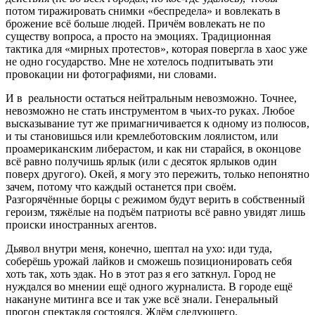
потом тиражировать снимки «беспредела» и вовлекать в
брожение всё больше людей. Причём вовлекать не по
существу вопроса, а просто на эмоциях. Традиционная
тактика для «мирных протестов», которая повергла в хаос уже
не одно государство. Мне не хотелось подпитывать эти
провокации ни фотографиями, ни словами.
И в реальности остаться нейтральным невозможно. Точнее,
невозможно не стать инструментом в чьих-то руках. Любое
высказывание тут же примагничивается к одному из полюсов,
и ты становишься или кремлеботовским лоялистом, или
проамериканским либерастом, и как ни старайся, в оконцове
всё равно получишь ярлык (или с десяток ярлыков один
поверх другого). Окей, я могу это пережить, только непонятно
зачем, потому что каждый останется при своём.
Разгорячённые борцы с режимом будут верить в собственный
героизм, тяжёлые на подъём патриоты всё равно увидят лишь
происки иностранных агентов.
Дьявол внутри меня, конечно, шептал на ухо: иди туда,
соберёшь урожай лайков и сможешь позиционировать себя
хоть так, хоть эдак. Но в этот раз я его заткнул. Город не
нуждался во мнении ещё одного журналиста. В городе ещё
накануне митинга все и так уже всё знали. Генеральный
прогон спектакля состоялся. Ждём следующего.