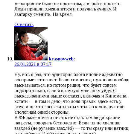
мероприятие было не протестом, а игрой в протест.
Люди пришли зачекиниться и получить ачивку. И
аватарку сменить. На время.
Ответить
krasnovweb
:
26.01.2021 в 07:17
Ну, вот, я рад, что аудитория блога вполне адекватно
воспримет этот пост. Были сомнения, нужно ли вообще
высказываться, но потом решил, что будет совсем
подозрительно, если я в глухую молчанку уйду. С
высказываниями выше согласен, включая и Киномана,
кстати — в том и дело, что доля правды здесь есть у
всех, и не хотелось скатываться только к «пиару» или
апологиям одной стороны.
В ФБ даже ничего писать не стал: там люди крайне
нагреты, говорить бесполезно. Если ты не хвалишь
взахлёб (не ругаешь взахлёб) — то ты сразу или ватник,
или либерал. И обязательно купленный.