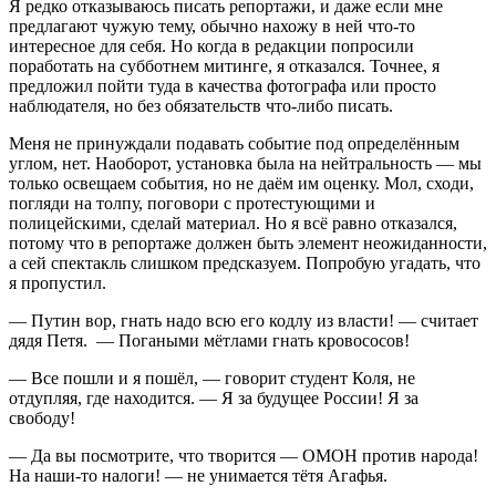
Я редко отказываюсь писать репортажи, и даже если мне
предлагают чужую тему, обычно нахожу в ней что-то
интересное для себя. Но когда в редакции попросили
поработать на субботнем митинге, я отказался. Точнее, я
предложил пойти туда в качества фотографа или просто
наблюдателя, но без обязательств что-либо писать.
Меня не принуждали подавать событие под определённым
углом, нет. Наоборот, установка была на нейтральность — мы
только освещаем события, но не даём им оценку. Мол, сходи,
погляди на толпу, поговори с протестующими и
полицейскими, сделай материал. Но я всё равно отказался,
потому что в репортаже должен быть элемент неожиданности,
а сей спектакль слишком предсказуем. Попробую угадать, что
я пропустил.
— Путин вор, гнать надо всю его кодлу из власти! — считает
дядя Петя. — Погаными мётлами гнать кровососов!
— Все пошли и я пошёл, — говорит студент Коля, не
отдупляя, где находится. — Я за будущее России! Я за
свободу!
— Да вы посмотрите, что творится — ОМОН против народа!
На наши-то налоги! — не унимается тётя Агафья.