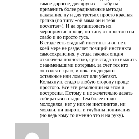
самое дорогое, для других — табу на
применить более радикальные методы
наказания, ну и для третьих просто красная
тряпка (по типу «ой мама он и тебя
посчитал»). И да организовать их
мероприятие проще, по типу от простого на
слабо и до просто туса.
В стаде есть стадный инстинкт и он не в
коей мере не разделяет позиций инстинкта
самосохранения, у стада таковая опция
отключена полностью, суть стада это выжить
с наименьшими потерями, за счет тех кто
оказался с краю, и пока их доедают
остальные или ломают или убегают.
Колыхнуть стадо в любую сторону проще
простого. Все эти революции на этом и
построены. Потому и не желательно давать
собираться в стадо. Тем более стадо
молодняка, нет у них не инстинктов, ни
морали, ни широты и глубины понимания
(но ведь кому то именно это и на руку).