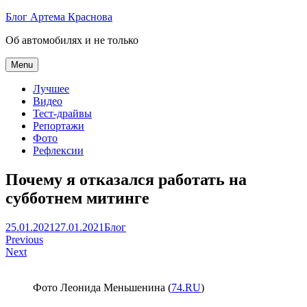
Skip
Блог Артема Краснова
to
Об автомобилях и не только
content
Menu
Лучшее
Видео
Тест-драйвы
Репортажи
Фото
Рефлексии
Почему я отказался работать на
субботнем митинге
Артем
25.01.2021
27.01.2021
Блог
Навигация
Краснов
Previous
Next
по
записям
Фото Леонида Меньшенина (
74.RU
)