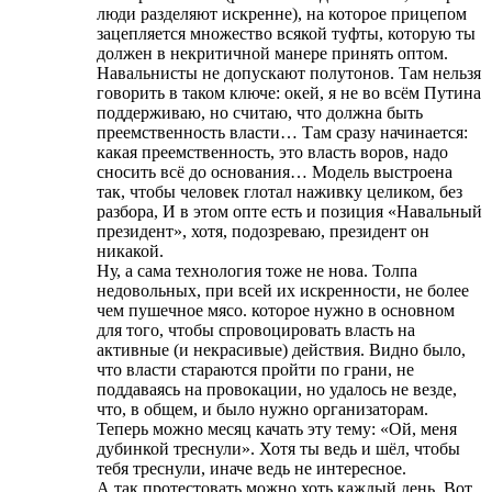
люди разделяют искренне), на которое прицепом
зацепляется множество всякой туфты, которую ты
должен в некритичной манере принять оптом.
Навальнисты не допускают полутонов. Там нельзя
говорить в таком ключе: окей, я не во всём Путина
поддерживаю, но считаю, что должна быть
преемственность власти… Там сразу начинается:
какая преемственность, это власть воров, надо
сносить всё до основания… Модель выстроена
так, чтобы человек глотал наживку целиком, без
разбора, И в этом опте есть и позиция «Навальный
президент», хотя, подозреваю, президент он
никакой.
Ну, а сама технология тоже не нова. Толпа
недовольных, при всей их искренности, не более
чем пушечное мясо. которое нужно в основном
для того, чтобы спровоцировать власть на
активные (и некрасивые) действия. Видно было,
что власти стараются пройти по грани, не
поддаваясь на провокации, но удалось не везде,
что, в общем, и было нужно организаторам.
Теперь можно месяц качать эту тему: «Ой, меня
дубинкой треснули». Хотя ты ведь и шёл, чтобы
тебя треснули, иначе ведь не интересное.
А так протестовать можно хоть каждый день. Вот