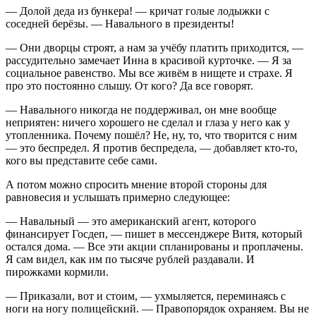
— Долой деда из бункера! — кричат голые лодыжки с
соседней берёзы. — Навального в президенты!
— Они дворцы строят, а нам за учёбу платить приходится, —
рассудительно замечает Инна в красивой курточке. — Я за
социальное равенство. Мы все живём в нищете и страхе. Я
про это постоянно слышу. От кого? Да все говорят.
— Навального никогда не поддерживал, он мне вообще
неприятен: ничего хорошего не сделал и глаза у него как у
утопленника. Почему пошёл? Не, ну, то, что творится с ним
— это беспредел. Я против беспредела, — добавляет кто-то,
кого вы представите себе сами.
А потом можно спросить мнение второй стороны для
равновесия и услышать примерно следующее:
— Навальный — это американский агент, которого
финансирует Госдеп, — пишет в мессенджере Витя, который
остался дома. — Все эти акции спланированы и проплачены.
Я сам видел, как им по тысяче рублей раздавали. И
пирожками кормили.
— Приказали, вот и стоим, — ухмыляется, переминаясь с
ноги на ногу полицейский. — Правопорядок охраняем. Вы не