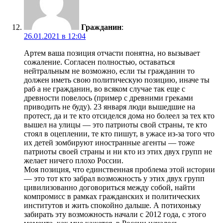
Гражданин
:
26.01.2021 в 12:04
Артем ваша позиция отчасти понятна, но вызывает
сожаление. Согласен полностью, оставаться
нейтральным не возможно, если ты гражданин то
должен иметь свою политическую позицию, иначе ты
раб а не гражданин, во всяком случае так еще с
древности повелось (пример с древними греками
приводить не буду). 23 января люди вышедшие на
протест, да и те кто отсиделся дома но болеел за тех кто
вышел на улицы — это патриоты свой страны, те кто
стоял в оцеплении, те кто пишут, в ужасе из-за того что
их детей зомбируют иностранные агенты — тоже
патриоты своей страны и ни кто из этих двух групп не
желает ничего плохо России.
Моя позиция, что единственная проблема этой истории
— это тот кто забрал возможность у этих двух групп
цивилизованно договориться между собой, найти
компромисс в рамках гражданских и политических
институтов и жить спокойно дальше. А потихоньку
забирать эту возможность начали с 2012 года, с этого