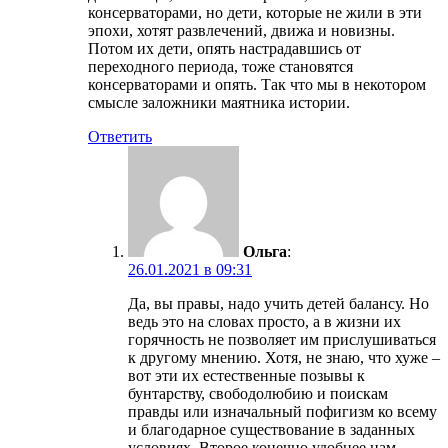
консерваторами, но дети, которые не жили в эти
эпохи, хотят развлечений, движа и новизны.
Потом их дети, опять настрадавшись от
переходного периода, тоже становятся
консерваторами и опять. Так что мы в некотором
смысле заложники маятника истории.
Ответить
Ольга
:
26.01.2021 в 09:31
Да, вы правы, надо учить детей балансу. Но
ведь это на словах просто, а в жизни их
горячность не позволяет им прислушиваться
к другому мнению. Хотя, не знаю, что хуже –
вот эти их естественные позывы к
бунтарству, свободолюбию и поискам
правды или изначальный пофигизм ко всему
и благодарное существование в заданных
условиях. Второе конечно удобнее нам,