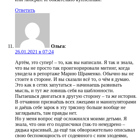
Ответить
Ольга
:
26.01.2021 в 07:24
Артём, это супер! – то, как вы написали. Я так и знала,
что вы не просто так проигнорировали митинг, когда
увидела в репортаже Марию Шраменко. Обычно вы не
стоите в стороне. И вы сказали всё то, о чём я думаю.
Это как в сетях запутаться – начинаешь развивать
мысль, и тут же ловишь себя на шаблонности.
Пытаешься двигаться в другую сторону – та же история.
В отчаянии признаёшь всех лжецами и манипуляторами
и даёшь себе зарок в эту трясину больше вообще не
заглядывать, там правды нет.
Но у меня вопрос ещё осложнился моими детьми. Я
знала, что они его подписчики (так-то немудрено –
дядька красивый, да ещё так обворожительно описывал
свою беспомощность от содеянного с ним злодеями,