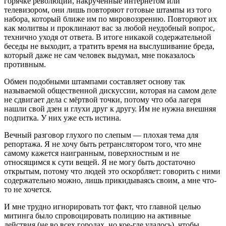
горячке революций, накрученные интернетом или
телевизором, они лишь повторяют готовые штампы из того
набора, который ближе им по мировоззрению. Повторяют их
как молитвы и проклинают вас за любой неудобный вопрос,
технично уходя от ответа. В итоге никакой содержательной
беседы не выходит, а тратить время на выслушивание бреда,
который даже не сам человек выдумал, мне показалось
противным.
Обмен подобными штампами составляет основу так
называемой общественной дискуссии, которая на самом деле
не сдвигает дела с мёртвой точки, потому что оба лагеря
нашли свой дзен и глухи друг к другу. Им не нужна внешняя
подпитка. У них уже есть истина.
Вечный разговор глухого по слепым — плохая тема для
репортажа. Я не хочу быть ретранслятором того, что мне
самому кажется наигранным, поверхностным и не
относящимся к сути вещей. Я не могу быть достаточно
открытым, потому что людей это оскорбляет: говорить с ними
содержательно можно, лишь прикидываясь своим, а мне что-
то не хочется.
И мне трудно игнорировать тот факт, что главной целью
митинга было спровоцировать полицию на активные
действия (не во всех городах, но кое-где удалось), чтобы