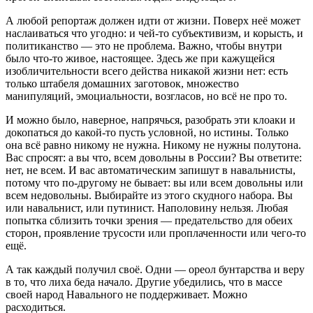
А любой репортаж должен идти от жизни. Поверх неё может
наслаиваться что угодно: и чей-то субъективизм, и корысть, и
политиканство — это не проблема. Важно, чтобы внутри
было что-то живое, настоящее. Здесь же при кажущейся
изобличительности всего действа никакой жизни нет: есть
только штабеля домашних заготовок, множество
манипуляций, эмоциальности, возгласов, но всё не про то.
И можно было, наверное, напрячься, разобрать эти клоаки и
докопаться до какой-то пусть условной, но истины. Только
она всё равно никому не нужна. Никому не нужны полутона.
Вас спросят: а вы что, всем довольны в России? Вы ответите:
нет, не всем. И вас автоматическим запишут в навальнисты,
потому что по-другому не бывает: вы или всем довольны или
всем недовольны. Выбирайте из этого скудного набора. Вы
или навальнист, или путинист. Наполовину нельзя. Любая
попытка сблизить точки зрения — предательство для обеих
сторон, проявление трусости или проплаченности или чего-то
ещё.
А так каждый получил своё. Одни — ореол бунтарства и веру
в то, что лиха беда начало. Другие убедились, что в массе
своей народ Навального не поддерживает. Можно
расходиться.