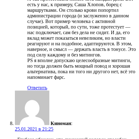
есть у нас, к примеру, Саша Хлопов, борец с
маршрутками. Он столько крови попортил
администрации города (и заслуженно в данном
случае). Вот пример человека с активной
позицией, который, по сути, тоже протестует —
нас подключает, сам без дела не сидит. И да, его
вклад может показаться невеликим, но власти
реагируют и на подобное, адаптируются. В этом,
наверное, и смысл — держать власть в тонусе. Это
под силу каждому и без митингов.
PS я вполне допускаю целесообразные митинги,
но тогда должен быть мощный повод и хорошая
альтернатива, пока ни того ни другого нет, всё это
напоминает фарс.
Ответить
Киноман
:
25.01.2021 в 21:25