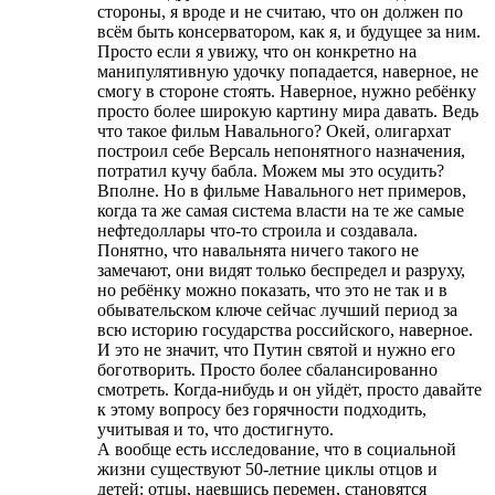
стороны, я вроде и не считаю, что он должен по
всём быть консерватором, как я, и будущее за ним.
Просто если я увижу, что он конкретно на
манипулятивную удочку попадается, наверное, не
смогу в стороне стоять. Наверное, нужно ребёнку
просто более широкую картину мира давать. Ведь
что такое фильм Навального? Окей, олигархат
построил себе Версаль непонятного назначения,
потратил кучу бабла. Можем мы это осудить?
Вполне. Но в фильме Навального нет примеров,
когда та же самая система власти на те же самые
нефтедоллары что-то строила и создавала.
Понятно, что навальнята ничего такого не
замечают, они видят только беспредел и разруху,
но ребёнку можно показать, что это не так и в
обывательском ключе сейчас лучший период за
всю историю государства российского, наверное.
И это не значит, что Путин святой и нужно его
боготворить. Просто более сбалансированно
смотреть. Когда-нибудь и он уйдёт, просто давайте
к этому вопросу без горячности подходить,
учитывая и то, что достигнуто.
А вообще есть исследование, что в социальной
жизни существуют 50-летние циклы отцов и
детей: отцы, наевшись перемен, становятся