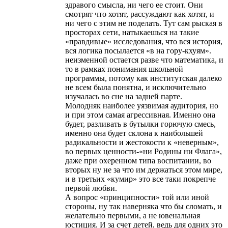
здравого смысла, ни чего ее стоит. Они
смотрят что хотят, рассуждают как хотят, и
ни чего с этим не поделать. Тут сам рыская в
просторах сети, натыкаешься на такие
«правдивые» исследования, что вся история,
вся логика посылается «в на гору-кхуям».
неизменной остается разве что математика, и
то в рамках понимания школьной
программы, потому как институтская далеко
не всем была понятна, и исключительно
изучалась во сне на задней парте.
Молодняк наиболее уязвимая аудитория, но
и при этом самая агрессивная. Именно она
будет, разливать в бутылки горючую смесь,
именно она будет склона к наибольшей
радикальности и жестокости к «неверным»,
во первых ценности-«ни Родины ни Флага»,
даже при охеренном типа воспитании, во
вторых ну не за что им держаться этом мире,
и в третьих «кумир» это все таки покрепче
первой любви.
А вопрос «принципности» той или иной
стороны, ну так наверняка что бы сломать, и
желательно первыми, а не ювенальная
юстиция. И за счет детей, ведь для одних это