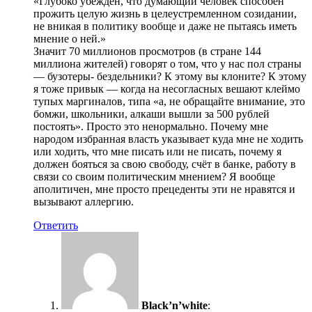
«Глубоко убежден, что думающий человек способен
прожить целую жизнь в целеустремленном созидании,
не вникая в политику вообще и даже не пытаясь иметь
мнение о ней.»
Значит 70 миллионов просмотров (в стране 144
миллиона жителей) говорят о том, что у нас пол страны
— бузотеры- бездельники? К этому вы клоните? К этому
я тоже привык — когда на несогласных вешают клеймо
тупых маргиналов, типа «а, не обращайте внимание, это
бомжи, школьники, алкаши вышли за 500 рублей
постоять». Просто это ненормально. Почему мне
народом избранная власть указывает куда мне не ходить
или ходить, что мне писать или не писать, почему я
должен бояться за свою свободу, счёт в банке, работу в
связи со своим политическим мнением? Я вообще
аполитичен, мне просто прецеденты эти не нравятся и
вызывают аллергию.
Ответить
Black’n’white
: