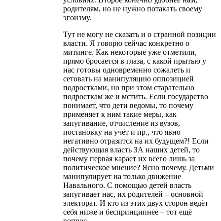
родителям, но не нужно потакать своему
эгоизму.
Тут не могу не сказать и о странной позиции
власти. Я говорю сейчас конкретно о
митинге. Как некоторые уже отметили,
прямо бросается в глаза, с какой прытью у
нас готовы одновременно сожалеть и
сетовать на манипуляцию оппозицией
подростками, но при этом старательно
подросткам же и мстить. Если государство
понимает, что дети ведомы, то почему
применяет к ним такие меры, как
запугивание, отчисление из вузов,
постановку на учёт и пр., что явно
негативно отразится на их будущем?! Если
действующая власть ЗА наших детей, то
почему первая карает их всего лишь за
политическое мнение? Ясно почему. Детьми
манипулирует на только движение
Навального. С помощью детей власть
запугивает нас, их родителей – основной
электорат. И кто из этих двух сторон ведёт
себя ниже и беспринципнее – тот ещё
вопрос.