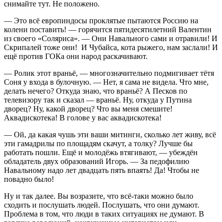
снимайте тут. Не положено.
— Это всё европиндосы проклятые пытаются Россию на
колени поставить! — горячится пятидесятилетний Валентин
из своего «Соляриса». — Они Навального сами и отравили! И
Скрипалей тоже они! И Чубайса, кота рыжего, нам заслали! И
ещё против ГОКа они народ раскачивают.
— Ролик этот враньё, — многозначительно подмигивает тётя
Соня у входа в булочную. — Нет, я сама не видела. Что мне,
делать нечего? Откуда знаю, что враньё? А Песков по
телевизору так и сказал — враньё. Ну, откуда у Путина
дворец? Ну, какой дворец? Что вы меня смешите!
Аквадискотека! В голове у вас аквадискотека!
— Ой, да какая чушь эти ваши митинги, сколько лет живу, всё
эти гамадрилы по площадям скачут, а толку? Лучше бы
работать пошли. Ещё и молодёжь втягивают, — убеждён
обладатель двух образований Игорь. — За педофилию
Навальному надо лет двадцать пять впаять! Да! Чтобы не
повадно было!
Ну и так далее. Вы возразите, что всё-таки можно было
сходить и послушать людей. Послушать, что они думают.
Проблема в том, что люди в таких ситуациях не думают. В