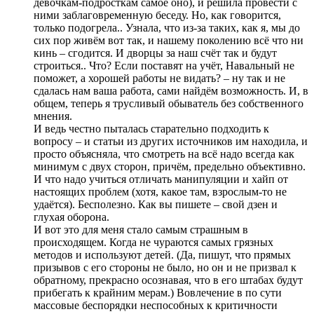
девочкам-подросткам самое оно), и решила провести с
ними заблаговременную беседу. Но, как говорится,
только подогрела.. Узнала, что из-за таких, как я, мы до
сих пор живём вот так, и нашему поколению всё что ни
кинь – сгодится. И дворцы за наш счёт так и будут
строиться.. Что? Если поставят на учёт, Навальный не
поможет, а хорошей работы не видать? – ну так и не
сдалась нам ваша работа, сами найдём возможность. И, в
общем, теперь я трусливый обыватель без собственного
мнения.
И ведь честно пыталась старательно подходить к
вопросу – и статьи из других источников им находила, и
просто объясняла, что смотреть на всё надо всегда как
минимум с двух сторон, причём, предельно объективно.
И что надо учиться отличать манипуляции и хайп от
настоящих проблем (хотя, какое там, взрослым-то не
удаётся). Бесполезно. Как вы пишете – свой дзен и
глухая оборона.
И вот это для меня стало самым страшным в
происходящем. Когда не чураются самых грязных
методов и используют детей. (Да, пишут, что прямых
призывов с его стороны не было, но он и не призвал к
обратному, прекрасно осознавая, что в его штабах будут
прибегать к крайним мерам.) Вовлечение в по сути
массовые беспорядки неспособных к критичности