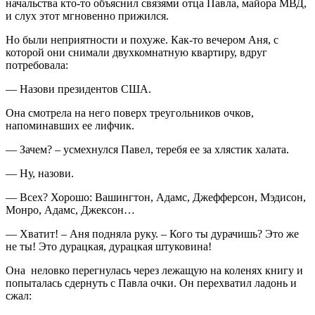
начальства кто-то объяснил связями отца Павла, майора МВД,
и слух этот мгновенно прижился.
Но были неприятности и похуже. Как-то вечером Аня, с
которой они снимали двухкомнатную квартиру, вдруг
потребовала:
— Назови президентов США.
Она смотрела на него поверх треугольников очков,
напоминавших ее лифчик.
— Зачем? – усмехнулся Павел, теребя ее за хлястик халата.
— Ну, назови.
— Всех? Хорошо: Вашингтон, Адамс, Джефферсон, Мэдисон,
Монро, Адамс, Джексон…
— Хватит! – Аня подняла руку. – Кого ты дурачишь? Это же
не ты! Это дурацкая, дурацкая штуковина!
Она неловко перегнулась через лежащую на коленях книгу и
попыталась сдернуть с Павла очки. Он перехватил ладонь и
сжал: