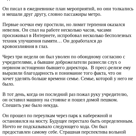
Он писал в ежедневнике план мероприятий, но они толкались
и мешали друг другу, словно пассажиры метро.
Первые осечки ему простили, но лимит терпения оказался
невелик. Он спал на работе несколько часов, часами
просиживал в Интернете, испробовал несколько бесполезных
техник улучшения памяти… Он доработался до
кровоизлияния в глаз.
Через три недели он был уволен по обоюдному согласию с
учредителями, а бывшие доброжелатели разнесли слух о
нервном истощении бывшего директора. В пресс-релизе ему
выразили благодарность и понимание того факта, что он
хочет уделять больше времени семье. Семье, которой у него не
было.
В тот день, когда он последний раз пожал руку учредителю,
он оставил машину на стоянке и пошел домой пешком.
Спешить уже было некуда.
Он прошел по переулкам через парк к набережной и
остановился на мосту. Будущее перестало быть определенным.
Ничто не подсказывало следующего хода. Он был
предоставлен самому себе. Страшная перспектива вольной