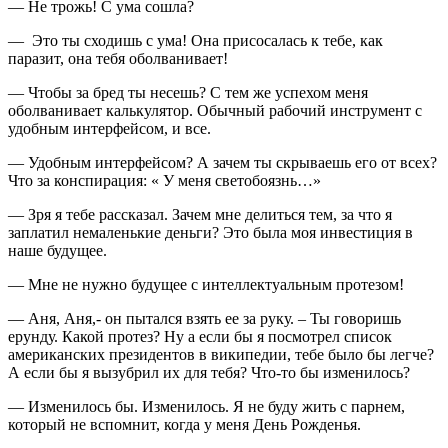
— Не трожь! С ума сошла?
— Это ты сходишь с ума! Она присосалась к тебе, как
паразит, она тебя оболванивает!
— Чтобы за бред ты несешь? С тем же успехом меня
оболванивает калькулятор. Обычный рабочий инструмент с
удобным интерфейсом, и все.
— Удобным интерфейсом? А зачем ты скрываешь его от всех?
Что за конспирация: « У меня светобоязнь…»
— Зря я тебе рассказал. Зачем мне делиться тем, за что я
заплатил немаленькие деньги? Это была моя инвестиция в
наше будущее.
— Мне не нужно будущее с интеллектуальным протезом!
— Аня, Аня,- он пытался взять ее за руку. – Ты говоришь
ерунду. Какой протез? Ну а если бы я посмотрел список
американских президентов в википедии, тебе было бы легче?
А если бы я вызубрил их для тебя? Что-то бы изменилось?
— Изменилось бы. Изменилось. Я не буду жить с парнем,
который не вспомнит, когда у меня День Рожденья.