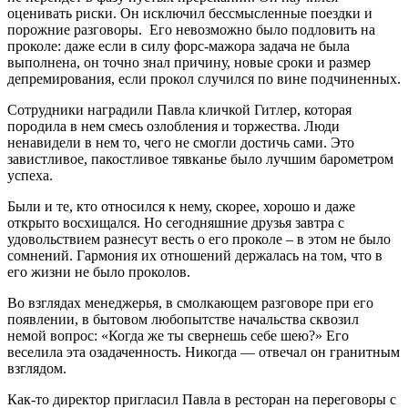
оценивать риски. Он исключил бессмысленные поездки и
порожние разговоры. Его невозможно было подловить на
проколе: даже если в силу форс-мажора задача не была
выполнена, он точно знал причину, новые сроки и размер
депремирования, если прокол случился по вине подчиненных.
Сотрудники наградили Павла кличкой Гитлер, которая
породила в нем смесь озлобления и торжества. Люди
ненавидели в нем то, чего не смогли достичь сами. Это
завистливое, пакостливое тявканье было лучшим барометром
успеха.
Были и те, кто относился к нему, скорее, хорошо и даже
открыто восхищался. Но сегодняшние друзья завтра с
удовольствием разнесут весть о его проколе – в этом не было
сомнений. Гармония их отношений держалась на том, что в
его жизни не было проколов.
Во взглядах менеджерья, в смолкающем разговоре при его
появлении, в бытовом любопытстве начальства сквозил
немой вопрос: «Когда же ты свернешь себе шею?» Его
веселила эта озадаченность. Никогда — отвечал он гранитным
взглядом.
Как-то директор пригласил Павла в ресторан на переговоры с