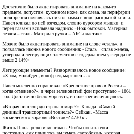
Достаточно было акцентировать внимание на каком-то
предмете, допустим, кухонном ноже, как слева, на периферии
поля зрения появлялась пиктограмма в виде раскрытой книги.
Павел кликал по ней взглядом, словно курсором мышки, и
перед глазами всплывала надпись: «Нож бытовой. Материал
лезвия – сталь. Материал ручки – АБС-пластик».
Можно было акцентировать внимание на слове «сталь», и
появлялась иконка нового сообщения: «Сталь – сплав железа,
углерода и легирующих элементов с содержанием углерода не
выше 2.14%»
Легирующие элементы? Разворачивалось новое сообщение:
«Хром, молибден, вольфрам, марганец… »
Павел мысленно спрашивал: «Крепостное право в России –
когда отменено?», и через зеленоватый фон проступало – 1861
год. Достаточно было моргнуть, и поле зрения очищалось.
«Вторая по площади страна в мире?». Канада. «Самый
длинный транспортный тоннель?» Сейкан. «Масса
космического корабля «Восток»? 4730 кг.
Жизнь Павла резко изменилась. Чтобы носить очки
постоянно, ему пришлось выдумать светобоязнь, которая