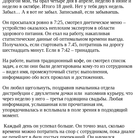
Дорогой мой, ты брал четыре дня в апреле, неделю в июне и
неделю в октябре. Итого 18 дней. Нет у тебя двух недель.
Забыл… А я вот не забыл. Записывай, если забываешь.
Он просыпался ровно в 7:25, смотрел диетическое меню –
устройство оказалось неплохим экспертом в области
здорового питания. Он ехал на работу, накапливая
статистические данные об оптимальном времени выезда.
Получалось, если стартовать в 7.45, потратишь на дорогу
шестнадцать минут. Если в 7:42 – тринадцать.
На работе, выпив традиционный кофе, он смотрел список
задач, а если они были делегированы кому-то из сотрудников
– видел имя, промежуточный статус выполнения,
информацию обо всех проколах и достижениях.
Он любил щегольнуть, поздравив начальника отдела
дистрибуции с двухлетием дочки или напомнив курьеру, что
через неделю у него – третья годовщина свадьбы. Любая
информация, услышанная или прочитанная им,
упорядочивалась и всплывала в поле зрения в подходящий
момент.
Каждый день он успевал больше. Он точно знал, сколько
времени можно потратить на спор с сотрудником, пока диалог
не перейдет в фазу пустых пререканий. Он научился