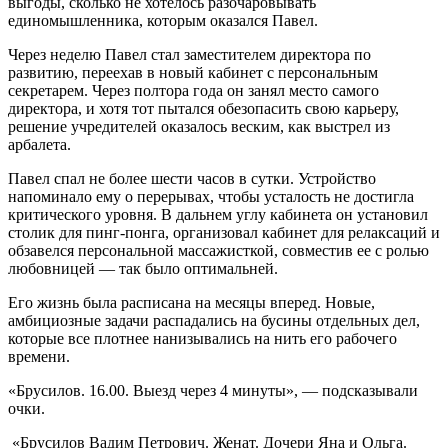
выгоды, сколько не хотелось разочаровывать
единомышленника, которым оказался Павел.
Через неделю Павел стал заместителем директора по
развитию, переехав в новый кабинет с персональным
секретарем. Через полтора года он занял место самого
директора, и хотя тот пытался обезопасить свою карьеру,
решение учредителей оказалось веским, как выстрел из
арбалета.
Павел спал не более шести часов в сутки. Устройство
напоминало ему о перерывах, чтобы усталость не достигла
критического уровня. В дальнем углу кабинета он установил
столик для пинг-понга, организовал кабинет для релаксаций и
обзавелся персональной массажисткой, совместив ее с ролью
любовницей — так было оптимальней.
Его жизнь была расписана на месяцы вперед. Новые,
амбициозные задачи распадались на бусины отдельных дел,
которые все плотнее нанизывались на нить его рабочего
времени.
«Брусилов. 16.00. Выезд через 4 минуты», — подсказывали
очки.
«Брусилов Вадим Петрович. Женат. Дочери Яна и Ольга.