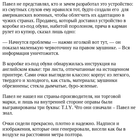
Павел не представлял, кто и зачем разработал это устройство:
из смутных слухов ему нравился тот, будто создали его для
американских военных, чтобы облегчить их адаптацию в
чужих странах. Продавец, который доставил устройство в
коробке из-под обуви, набитой поролоном, пряча в карман
рулет из купюр, сказал лишь одно:
— Начнутся проблемы — нажми иголкой вот тут, — он
показал маленькую червоточину на правом заушнике. – Вся
информация уничтожится.
В коробке из-под обуви обнаружилась инструкция на
английском языке: три листа, отпечатанные на истощенном
принтере. Сами очки выглядели классно: корпус из легкого,
твердого и холодного, как сталь, материала; заушники
обрезинены; стекла дымчатые, буро-зеленые.
Павел не нашел ни страны-производителя, ни торговой
марки, и лишь на внутренней стороне оправы были
выгравированы три буквы:
T
.
I
.
Y
. Что они означали – Павел не
знал.
Очки сидели прекрасно, плотно и надежно. Надписи и
изображения, которые они генерировали, висели как бы в
воздухе на расстоянии метра полтора.