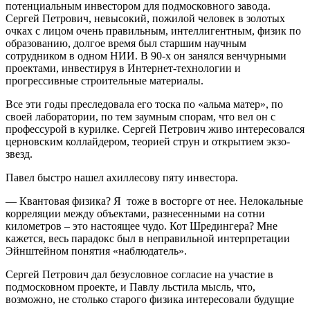
потенциальным инвестором для подмосковного завода.
Сергей Петрович, невысокий, пожилой человек в золотых
очках с лицом очень правильным, интеллигентным, физик по
образованию, долгое время был старшим научным
сотрудником в одном НИИ. В 90-х он занялся венчурными
проектами, инвестируя в Интернет-технологии и
прогрессивные строительные материалы.
Все эти годы преследовала его тоска по «альма матер», по
своей лаборатории, по тем заумным спорам, что вел он с
профессурой в курилке. Сергей Петрович живо интересовался
церновским коллайдером, теорией струн и открытием экзо-
звезд.
Павел быстро нашел ахиллесову пяту инвестора.
— Квантовая физика? Я тоже в восторге от нее. Нелокальные
корреляции между объектами, разнесенными на сотни
километров – это настоящее чудо. Кот Шредингера? Мне
кажется, весь парадокс был в неправильной интерпретации
Эйнштейном понятия «наблюдатель».
Сергей Петрович дал безусловное согласие на участие в
подмосковном проекте, и Павлу льстила мысль, что,
возможно, не столько старого физика интересовали будущие