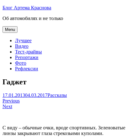
Skip
Блог Артема Краснова
to
Об автомобилях и не только
content
Menu
Лучшее
Видео
Тест-драйвы
Репортажи
Фото
Рефлексии
Гаджет
Артем
17.01.2013
04.03.2017
Рассказы
Навигация
Краснов
Previous
Next
по
записям
С виду – обычные очки, вроде спортивных. Зеленоватые
линзы закрывают глаза стрекозьими куполами.