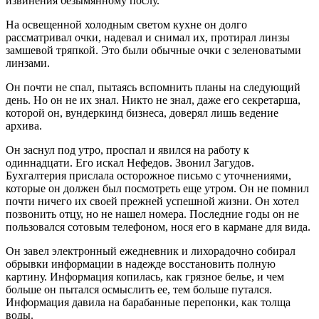
извинения безымянному послу.
На освещенной холодным светом кухне он долго
рассматривал очки, надевал и снимал их, протирал линзы
замшевой тряпкой. Это были обычные очки с зеленоватыми
линзами.
Он почти не спал, пытаясь вспомнить планы на следующий
день. Но он не их знал. Никто не знал, даже его секретарша,
которой он, вундеркинд бизнеса, доверял лишь ведение
архива.
Он заснул под утро, проспал и явился на работу к
одиннадцати. Его искал Нефедов. Звонил Загудов.
Бухгалтерия прислала осторожное письмо с уточнениями,
которые он должен был посмотреть еще утром. Он не помнил
почти ничего их своей прежней успешной жизни. Он хотел
позвонить отцу, но не нашел номера. Последние годы он не
пользовался сотовым телефоном, нося его в кармане для вида.
Он завел электронный ежедневник и лихорадочно собирал
обрывки информации в надежде восстановить полную
картину. Информация копилась, как грязное белье, и чем
больше он пытался осмыслить ее, тем больше путался.
Информация давила на барабанные перепонки, как толща
воды.