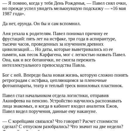
— Я помню, когда у тебя День Рожденья, — Павел снял очки,
но прежде успел увидеть мелькнувшую подсказку — «16 мая
1987 года».
Да нет, ерунда. Он бы и сам вспомнил.
Аня уехала к родителям. Павел понимал причину ее
фрустаций: пять лет на истфаке, три года в аспирантуре,
тысячи часов, проведенных за изучением древних
цивилизаций… Но даты, которые выветривались из ее
памяти, как песок Карфагена, мог с легкостью назвать Павел.
Она, как и все ботанички, не смогла пережить
интеллектуального превосходства Павла.
Бог с ней. Впереди была новая жизнь, которую сложно понять
ретроградам с истфака, цепляющимся за пленочные
фотоаппараты, театр и теплый треск виниловых пластинок.
Павел стал начальником отдела логистики, отправив
Акинфеева на пенсию. Устройство научилось распознавать
лица знакомых, и когда в кабинет входил аналитик Ежов,
Павел видел поручения, данные ему накануне.
— С корейцами связался? Что говорят? Расчет стоимости
сделал? С отпуском разобрались? Что значит на две недели?