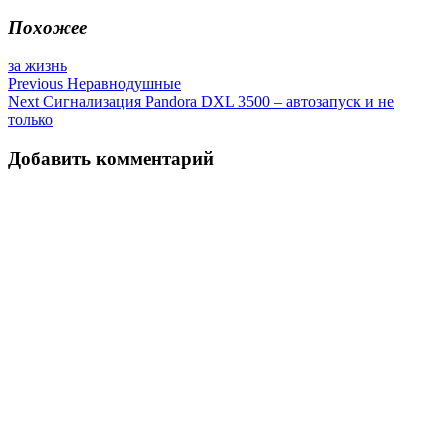
Похожее
за жизнь
Навигация
Previous
Неравнодушные
Next
Сигнализация Pandora DXL 3500 – автозапуск и не
по
только
записям
Добавить комментарий