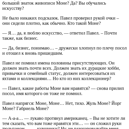
большой знаток живописи Моне? Да? Вы обучались
искусству?
Не было никаких подсказок. Павел проверил рукой очки –
они сидели плотно, как обычно. Кто такой Моне?
— Я… да, я люблю искусство, — ответил Павел. – Почти
также, как бизнес.
— Да, бизнес, понимаю… – дружески хлопнул по плечу посол
и отошел к вновь пришедшим.
Павел не помнил имена половины присутствующих. Он
должен знать почти всех. Должен знать их дурацкие хобби,
привычки и семейный статус, должен интересоваться их
яхтами и коллекциями… Но кто из них коллекционер?
— Павел, какие работы Моне вам нравятся? — снова прилип
посол, имя которого он тоже не помнил.
Павел напрягся: Моне, Моне… Нет, тихо. Жуль Моне? Йорг
Моне? Габриель Моне?
— А-а-а… — лукаво протянул американец. – Вы не хотите ли
тем сказать, что вам тоже нравятся эти… — он сложил руки
тюльпаном. — …кувшинки? Ну, не разочаровывайте меня,