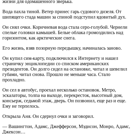
жизни для одомашенного зверька.
Вода пахла тиной. Ветер принес гарь судового дизеля. От
шипящего стада машин за спиной подступил ядовитый дух.
Он снял очки. Коричневая вода стала серо-голубой. Чернели
спелые головки камышей. Белые облака громоздились над
горизонтом, как арктические снега.
Его жизнь, взяв позорную передышку, начиналась заново.
Он купил сим-карту, подключился к Интернету и нашел
страничку энциклопедии со списком американских
президентов. Он долго сидел на остановке, читал и шевелил
губами, читал снова. Прошло не меньше часа. Стало
прохладно.
Он сел в автобус, проехал несколько остановок. Метро,
эскалаторы, толпа на выходе, перекресток, высотный дом,
консьерж, седьмой этаж, дверь. Он позвонил, еще раз и еще.
Ему не терпелось.
Открыла Аня. Он сдернул очки и заговорил.
— Вашингтон, Адамс, Джефферсон, Мэдисон, Монро, Адамс,
Джексон…