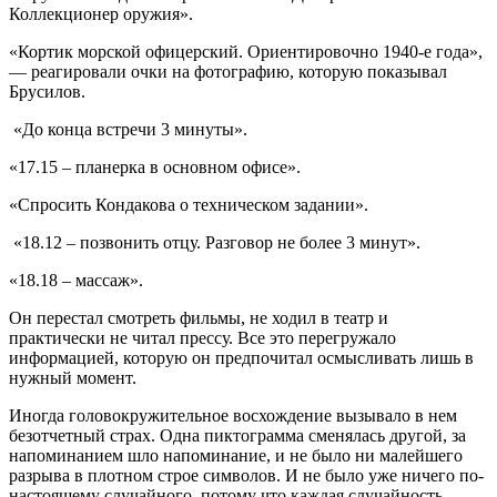
Коллекционер оружия».
«Кортик морской офицерский. Ориентировочно 1940-е года»,
— реагировали очки на фотографию, которую показывал
Брусилов.
«До конца встречи 3 минуты».
«17.15 – планерка в основном офисе».
«Спросить Кондакова о техническом задании».
«18.12 – позвонить отцу. Разговор не более 3 минут».
«18.18 – массаж».
Он перестал смотреть фильмы, не ходил в театр и
практически не читал прессу. Все это перегружало
информацией, которую он предпочитал осмысливать лишь в
нужный момент.
Иногда головокружительное восхождение вызывало в нем
безотчетный страх. Одна пиктограмма сменялась другой, за
напоминанием шло напоминание, и не было ни малейшего
разрыва в плотном строе символов. И не было уже ничего по-
настоящему случайного, потому что каждая случайность