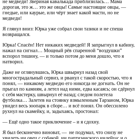
не медведи! Звериная кавалькада приблизилась… Мама
дорогая, это ж… это же овцы! Самые настоящие овцы, —
гнедые, или каурые, или чёрт знает какой масти, но не
медведи!
Я глянул вниз: Юрка уже собрал свои тазики и не спеша
возвращался.
Юрка! Спасён! Нет никаких медведей! Я запрыгнул в кабину,
нажал на сигнал… Мощный рёв спаренной “воздушки”
вспорол тишину, — и только потом до меня дошло, что я
натворил.
Даже не оглянувшись, Юрка швырнул назад свой
многострадальный сервиз, и рванул с такой скоростью, что я
понял, — никакому медведю его никогда не догнать. Он не
прыгал по камням, а летел над ними, едва касаясь; он сдёрнул
с себя мастерку, швырнул её назад; следом полетела
футболка… Залетев на стоянку взмыленным Тарзаном, Юрка
увидел весь зоопарк в сборе… и всё понял. Он обессилено
рухнул на скамейку, и, задыхаясь, простонал:
— Ещё одно такое приключение – и я сдохну.
Я был бесконечно виноват, — не подумал, что снизу не
увидеть ни овец с собакой, ни партизанского индейца; и о