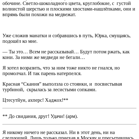
обочине. Светло-шоколадного цвета, круглобокие, с густой
волнистой шерстью и плоскими хвостами-нашлёпками, они и
впрямь были похожи на медвежат.
Уже сложив манатки и собравшись в путь, Юрка, смущаясь,
подошёл ко мне.
— Ты это… Всем не рассказывай… Будут потом ржать, как
кони. За ними же медведи не бегали…
Я хотел возразить, что за ним тоже никто не гнался, но
промолчал. И так парень натерпелся.
Красная “Скания” выползла со стоянки, и посвистывая
турбиной, скрылась за лесистыми сопками.
Цтесутйун, ахперс! Хаджох!**
** До свидания, друг! Удачи! (арм).
Я никому ничего не рассказал. Ни в этот день, ни на
следующий. Лишь только приехав в Москву и пресытившись