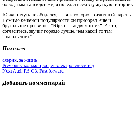
бородатыми анекдотами, я поведал всем эту жуткую историю.
Юрка ничуть не обиделся, — я ж говорю – отличный парень.
Помимо бешеной популярности он приобрёл ещё и
брутальное прозвище : “Юрка — медвежатник”. А это,
согласитесь, звучит гораздо лучше, чем какой-то там
“шашлычник”.
Похожее
аяврик
,
за жизнь
Навигация
Previous
Сколько проедет электровелосипед
Next
Audi RS Q3. Fast forward
по
записям
Добавить комментарий