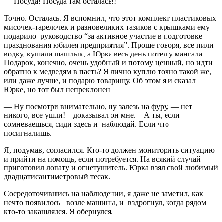
— Посуда! Посуда там осталась!!
Точно. Осталась. Я вспомнил, что этот комплект пластиковых
мисочек-тарелочек и разновеликих тазиков с крышками ему
подарило руководство “за активное участие в подготовке
празднования юбилея предприятия”. Проще говоря, все пили
водку, кушали шашлык, а Юрка весь день потел у мангала.
Подарок, конечно, очень удобный и потому ценный, но идти
обратно к медведям в пасть? Я лично куплю точно такой же,
или даже лучше, и подарю товарищу. Об этом я и сказал
Юрке, но тот был непреклонен.
— Ну посмотри внимательно, ну залезь на фуру, — нет
никого, все ушли! – доказывал он мне. – А ты, если
сомневаешься, сиди здесь и наблюдай. Если что –
посигналишь.
Я, подумав, согласился. Кто-то должен мониторить ситуацию
и прийти на помощь, если потребуется. На всякий случай
приготовил лопату и огнетушитель. Юрка взял свой любимый
двадцатисантиметровый тесак.
Сосредоточившись на наблюдении, я даже не заметил, как
нечто появилось возле машины, и вздрогнул, когда рядом
кто-то закашлялся. Я обернулся.