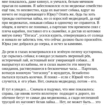
мне показалось, даже кивнул, и умчался, белым мячиком
прыгая по камням. Я забеспокоился: если медвежье семейство
ещё там, то неизвестно, куда их выгонит собака, вдруг на
ничего не подозревающего Юрку? Опять же, будь ты хоть
трижды охотничья лайка, но со взрослой медведицей, да ещё
при медвежатах, никакая собака в одиночку не справится. В
общем, я ничего не понимал, а партизан тем временем снял с
плеча карабин, поставил его к скамейке, и достав из котомки
мятую пачку ”Пегаса”, уселся курить, отвернувшись от солнца
и нимало не заботясь тем, что сейчас должно было произойти.
Юрка уже добрался до озерка, и исчез за камнями.
До рези в глазах всматривался я в зелёную пелену кустарника,
где скрылась собака; я ожидал услышать звериный рёв,
истеричный лай, истошный визг умирающей собаки… Я
выпрыгнул из кабины, не в силах вынести эти минуты
ожидания, растянувшиеся в бесконечные часы… Партизан,
воткнув вонючую “пегасину” в мундштук, беззаботно
пытался пускать колечки. Я понял – если с Юркой что-то
случится, я его убью. Нет, сначала медведицу, потом – его.
И тут я увидел… Сначала я подумал, что мне показалось:
справа, где ивняк почти вплотную подходит к дороге, по
обочине бегут те самые два медвежонка, а сзади неспешной
трусцой их нагоняет белая лайка… Нет, не может быть… это