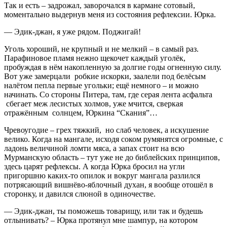
Так и есть – задрожал, заворочался в кармане сотовый,
моментально выдернув меня из состояния рефлексии. Юрка.
— Эдик-джан, я уже рядом. Поджигай!
Уголь хороший, не крупный и не мелкий – в самый раз.
Парафиновое пламя нежно щекочет каждый уголёк,
пробуждая в нём накопленную за долгие годы огненную силу.
Вот уже замерцали робкие искорки, заалели под белёсым
налётом пепла первые угольки; ещё немного – и можно
начинать. Со стороны Питера, там, где серая лента асфальта
сбегает меж лесистых холмов, уже мчится, сверкая
отражённым солнцем, Юркина “Скания”…
Чревоугодие – грех тяжкий, но слаб человек, а искушение
велико. Когда на мангале, исходя соком румянятся огромные, с
ладонь величиной ломти мяса, а запах стоит на всю
Мурманскую область – тут уже не до библейских принципов,
здесь царят рефлексы. А когда Юрка бросил на угли
пригоршню каких-то опилок и вокруг мангала разлился
потрясающий вишнёво-яблочный духан, я вообще отошёл в
сторонку, и давился слюной в одиночестве.
— Эдик-джан, ты поможешь товарищу, или так и будешь
отлынивать? – Юрка протянул мне шампур, на котором