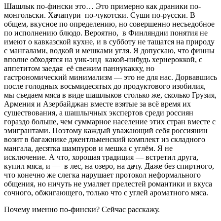
Шашлык по-фински это… Это примерно как драники по-
монгольски. Хачапури по-чукотски. Суши по-русски. В
общем, вкусное по определению, но совершенно несъедобное
по исполнению блюдо. Вероятно, в Финляндии понятия не
имеют о кавказской кухне, и в субботу не тащатся на природу
с мангалами, водкой и мешками угля. Я допускаю, что финны
вполне обходятся на уик-энд какой-нибудь хернероккой, с
аппетитом заедая её свежим паннукакку, но
гастрономический минимализм — это не для нас. Дорвавшись
после голодных восьмидесятых до продуктового изобилия,
мы съедаем мяса в виде шашлыков столько же, сколько Грузия,
Армения и Азербайджан вместе взятые за всё время их
существования, а шашлычных экспертов среди россиян
гораздо больше, чем суммарное население этих стран вместе с
эмигрантами. Поэтому каждый уважающий себя россиянин
возит в багажнике джентльменский комплект из складного
мангала, десятка шампуров и мешка с углём. Я не
исключение. А что, хорошая традиция — встретил друга,
купил мяса, и — в лес, на озеро, на дачу. Даже без спиртного,
что конечно же слегка нарушает протокол неформального
общения, но ничуть не умаляет прелестей романтики и вкуса
сочного, обжигающего, только что с углей ароматного мяса.
Почему именно по-фински? Сейчас расскажу.