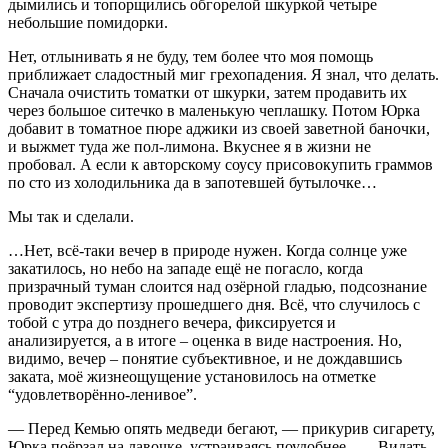
дымились и топорщились обгорелой шкуркой четыре
небольшие помидорки.
Нет, отлынивать я не буду, тем более что моя помощь
приближает сладостный миг грехопадения. Я знал, что делать.
Сначала очистить томатки от шкурки, затем продавить их
через большое ситечко в маленькую чеплашку. Потом Юрка
добавит в томатное пюре аджики из своей заветной баночки,
и выжмет туда же пол-лимона. Вкуснее я в жизни не
пробовал. А если к авторскому соусу присовокупить граммов
по сто из холодильника да в запотевшей бутылочке…
Мы так и сделали.
…Нет, всё-таки вечер в природе нужен. Когда солнце уже
закатилось, но небо на западе ещё не погасло, когда
призрачный туман слоится над озёрной гладью, подсознание
проводит экспертизу прошедшего дня. Всё, что случилось с
тобой с утра до позднего вечера, фиксируется и
анализируется, а в итоге – оценка в виде настроения. Но,
видимо, вечер – понятие субъективное, и не дождавшись
заката, моё жизнеощущение установилось на отметке
“удовлетворённо-ленивое”.
— Перед Кемью опять медведи бегают, — прикурив сигарету,
Юрка поёрзал на лавочке, устраиваясь поудобнее. — Видать,