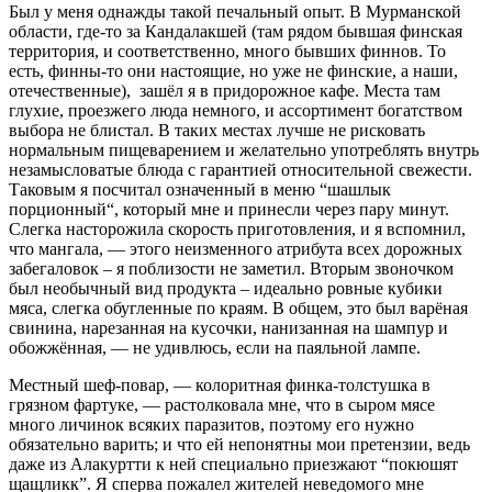
Был у меня однажды такой печальный опыт. В Мурманской
области, где-то за Кандалакшей (там рядом бывшая финская
территория, и соответственно, много бывших финнов. То
есть, финны-то они настоящие, но уже не финские, а наши,
отечественные), зашёл я в придорожное кафе. Места там
глухие, проезжего люда немного, и ассортимент богатством
выбора не блистал. В таких местах лучше не рисковать
нормальным пищеварением и желательно употреблять внутрь
незамысловатые блюда с гарантией относительной свежести.
Таковым я посчитал означенный в меню “шашлык
порционный“, который мне и принесли через пару минут.
Слегка насторожила скорость приготовления, и я вспомнил,
что мангала, — этого неизменного атрибута всех дорожных
забегаловок – я поблизости не заметил. Вторым звоночком
был необычный вид продукта – идеально ровные кубики
мяса, слегка обугленные по краям. В общем, это был варёная
свинина, нарезанная на кусочки, нанизанная на шампур и
обожжённая, — не удивлюсь, если на паяльной лампе.
Местный шеф-повар, — колоритная финка-толстушка в
грязном фартуке, — растолковала мне, что в сыром мясе
много личинок всяких паразитов, поэтому его нужно
обязательно варить; и что ей непонятны мои претензии, ведь
даже из Алакуртти к ней специально приезжают “покюшят
щащликк”. Я сперва пожалел жителей неведомого мне