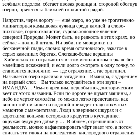
зелёным подолом, сбегает ивовая рощица и, стороной обогнув
озерцо, прячется за ближней скалистой грядой.
Напротив, через дорогу — ещё озеро, но уже не трогательно-
миниатюрная камышовая лужица среди камней, а елово-
пихтовое, горно-скалистое, сурово-холодное явление
северной Природы. Может быть, не редкость в этих краях, но
сейчас – полный штиль. Ни ряби, ни морщинки на
бесконечной глади, словно время остановилось, зажатое в
серых каменных берегах. Слепяще-белые вершины
Хибинских гор отражаются в этом исполинском зеркале без
малейших искажений, и если долго смотреть в одну точку, то
становится непонятно, — где отражение, а где оригинал.
Называется озеро красиво и загадочно – Имандра, с ударением
на первый слог. Вы только вслушайтесь в эти звуки –
ИМАНДРА… Чем-то древним, первобытно-доисторическим
веет от этого названия. Если по дороге не шумят машины, а
небо не чертят самолёты, то можно легко представить, как
вон по той низинке на водопой приходит стадо лохматых
мамонтов с мамонтятами. Люди в звериных шкурах и с
короткими копьями осторожно крадутся в кустарнике,
окружая будущую добычу … В общем, отрешившись от
реальности, можно нафантазировать чёрт знает что, а потом
списать эти глюки на последствия кислородного отравления.