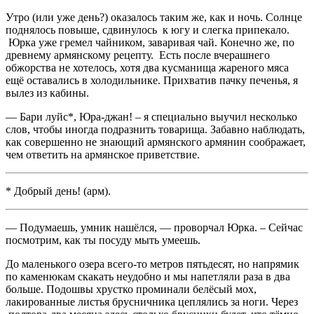
Утро (или уже день?) оказалось таким же, как и ночь. Солнце
поднялось повыше, сдвинулось к югу и слегка припекало.
Юрка уже гремел чайником, заваривая чай. Конечно же, по
древнему армянскому рецепту. Есть после вчерашнего
обжорства не хотелось, хотя два кусманища жареного мяса
ещё оставались в холодильнике. Прихватив пачку печенья, я
вылез из кабины.
— Бари луйс*, Юра-джан! – я специально выучил несколько
слов, чтобы иногда подразнить товарища. Забавно наблюдать,
как совершенно не знающий армянского армянин соображает,
чем ответить на армянское приветствие.
* Добрый день! (арм).
— Подумаешь, умник нашёлся, — проворчал Юрка. – Сейчас
посмотрим, как ты посуду мыть умеешь.
До маленького озера всего-то метров пятьдесят, но напрямик
по каменюкам скакать неудобно и мы напетляли раза в два
больше. Подошвы хрустко проминали белёсый мох,
лакированные листья брусничника цеплялись за ноги. Через