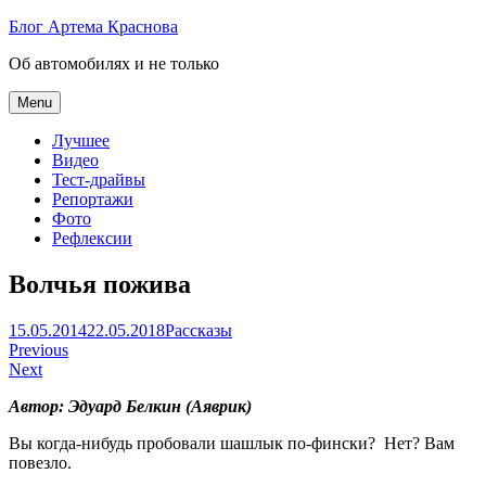
Skip
Блог Артема Краснова
to
Об автомобилях и не только
content
Menu
Лучшее
Видео
Тест-драйвы
Репортажи
Фото
Рефлексии
Волчья пожива
Артем
15.05.2014
22.05.2018
Рассказы
Навигация
Краснов
Previous
Next
по
Автор: Эдуард Белкин (Аяврик)
записям
Вы когда-нибудь пробовали шашлык по-фински? Нет? Вам
повезло.