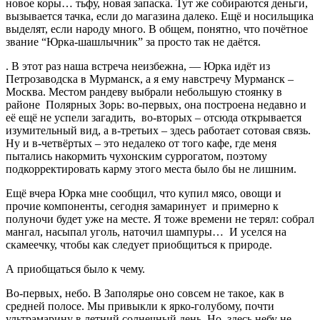
новое коры… тьфу, новая запаска. Тут же собираются деньги,
вызывается тачка, если до магазина далеко. Ещё и носильщика
выделят, если народу много. В общем, понятно, что почётное
звание “Юрка-шашлычник” за просто так не даётся.
. В этот раз наша встреча неизбежна, — Юрка идёт из
Петрозаводска в Мурманск, а я ему навстречу Мурманск –
Москва. Местом рандеву выбрали небольшую стоянку в
районе Полярных Зорь: во-первых, она построена недавно и
её ещё не успели загадить, во-вторых – отсюда открывается
изумительный вид, а в-третьих – здесь работает сотовая связь.
Ну и в-четвёртых – это недалеко от того кафе, где меня
пытались накормить чухонским суррогатом, поэтому
подкорректировать карму этого места было бы не лишним.
Ещё вчера Юрка мне сообщил, что купил мясо, овощи и
прочие компоненты, сегодня замаринует и примерно к
полуночи будет уже на месте. Я тоже времени не терял: собрал
мангал, насыпал уголь, наточил шампуры… И уселся на
скамеечку, чтобы как следует приобщиться к природе.
А приобщаться было к чему.
Во-первых, небо. В Заполярье оно совсем не такое, как в
средней полосе. Мы привыкли к ярко-голубому, почти
ультрамарину в летний солнечный день. Но здесь небу не