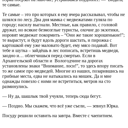
те самые.
Те самые – это про которых я ему вчера рассказывал, чтобы не
шлялся по лесу. Два дня мамка с медвежатами гуляла по
городу; насилу выгнали. Местные, как правило, с головой
дружат, но всякие безмозглые туристы, охочие до экзотики,
норовят медвежат покормить – “Они же такие хорошенькие!”;
те вырастут, и будут вдоль дороги шастать, и пирожка с
картошкой ему уже маловато будет, ему мясо подавай. Вот
тебе и шутка – зайдёшь в лес пописать, встретишь медведя,
заодно и… облегчишься перед смертью. Если в
Архангельской области и Вологодчине на дорогах
установлены знаки “Внимание, лоси!”, то здесь впору писать
то же самое про медведей. Многие из наших, позарившись на
грибные места, едва не натыкались на мишек. Да и мне
однажды повезло с ними не встретиться, метров на сто
разминулись.
— Ну да, шашлык твой учуяли, теперь сюда бегут.
— Поздно. Мы скажем, что всё уже съели, — зевнул Юрка.
Посуду решили оставить на завтра. Вместе с чаепитием.