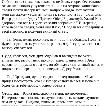
Собственно, страха как такового не было, скорее бессильное
отчаяние, словно у путешественника на острове каннибалов;
съедят почти наверняка, весь вопрос – когда. Вот захотят
медведи жажду утолить, придут к водопою, а тут – сюрприз.
Вот радости-то будет: ”Привет, Обед! Здравствуй, Ужин! Как
здорово, что все мы здесь сегодня собрались! ” Интересно,
кого первого съедят, меня или Юрку? Поделился с товарищем
этой мыслью, и получил ехидный ответ:
— Ты, Эдик-джан, посочнее, да и порция побольше. Пока ты
будешь принимать участие в трапезе, я добегу до машины и
вызову спасателей.
Ну да, согласен, мой друг худощав и выглядит не очень
аппетитно, зато от него вкусно пахнет шашлыком. Юрка,
вероятно, подумал о том же; он облизал указательный палец и
поднял его вверх – ветер проверить. Дерсу Узала, блин…
— Ты, Юра-джан, лучше средний палец подними. Мамка
придёт посмотреть, кто ей тут “фак” показывает, и пока она
будет бить тебе морду, я успею убежать.
Отомстил… Юрка покосился на меня, но промолчал.
Наверное, тоже понял, что лучше говорить всякие глупости,
чем их делать. Видимо, таким манером организм в