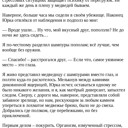
стрессовых ситуациях защищает психику от перегрузок. Не
каждый же день в плену у медведей бываем.
Наверное, больше часа мы сидели в своём убежище. Наконец
Юрка отвлёкся от наблюдения и подполз ко мне:
— Вроде ушли… Ну что, мой вкусный друг, поползли? Не до
ночи же здесь сидеть…
Я по-честному разделил шампуры пополам; всё лучше, чем
вообще без оружия.
— Спасибо! – расстрогался друг, — Если что, самое уязвимое
место – это глаза.
Я живо представил медведицу с шампурами вместо глаз, и
ползти куда-то расхотелось. Мелькнув между камнями
диковинной ящерицей, Юрка исчез; оставаться одному не
было никакого желания, и я, как матёрый диверсант, запыхтел
следом. Сверху, с дороги мы, наверное, представляли собой
забавное зрелище, но нам, рискующим за любым камнем
упереться в лохматое медвежье брюхо, было не до смеха.
Добрались где ползком, где перебежками, но без
приключений.
Первым делом – покурить. Организм, измученный стрессом,