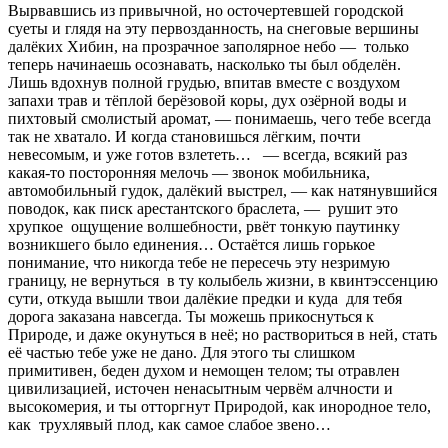
Вырвавшись из привычной, но осточертевшей городской
суеты и глядя на эту первозданность, на снеговые вершины
далёких Хибин, на прозрачное заполярное небо — только
теперь начинаешь осознавать, насколько ты был обделён.
Лишь вдохнув полной грудью, впитав вместе с воздухом
запахи трав и тёплой берёзовой коры, дух озёрной воды и
пихтовый смолистый аромат, — понимаешь, чего тебе всегда
так не хватало. И когда становишься лёгким, почти
невесомым, и уже готов взлететь… — всегда, всякий раз
какая-то посторонняя мелочь — звонок мобильника,
автомобильный гудок, далёкий выстрел, — как натянувшийся
поводок, как писк арестантского браслета, — рушит это
хрупкое ощущение волшебности, рвёт тонкую паутинку
возникшего было единения… Остаётся лишь горькое
понимание, что никогда тебе не пересечь эту незримую
границу, не вернуться в ту колыбель жизни, в квинтэссенцию
сути, откуда вышли твои далёкие предки и куда для тебя
дорога заказана навсегда. Ты можешь прикоснуться к
Природе, и даже окунуться в неё; но раствориться в ней, стать
её частью тебе уже не дано. Для этого ты слишком
примитивен, беден духом и немощен телом; ты отравлен
цивилизацией, источен ненасытным червём алчности и
высокомерия, и ты отторгнут Природой, как инородное тело,
как трухлявый плод, как самое слабое звено…