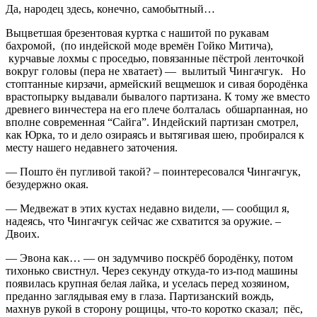
Да, народец здесь, конечно, самобытный…
Выцветшая брезентовая куртка с нашитой по рукавам
бахромой, (по индейской моде времён Гойко Митича),
курчавые лохмы с проседью, повязанные пёстрой ленточкой
вокруг головы (пера не хватает) — вылитый Чингачгук. Но
стоптанные кирзачи, армейский вещмешок и сивая бородёнка
врастопырку выдавали бывалого партизана. К тому же вместо
древнего винчестера на его плече болталась обшарпанная, но
вполне современная “Сайга”. Индейский партизан смотрел,
как Юрка, то и дело озираясь и вытягивая шею, пробирался к
месту нашего недавнего заточения.
— Пошто ён пугливой такой? – поинтересовался Чингачгук,
безудержно окая.
— Медвежат в этих кустах недавно видели, — сообщил я,
надеясь, что Чингачгук сейчас же схватится за оружие. –
Двоих.
— Эвона как… — он задумчиво поскрёб бородёнку, потом
тихонько свистнул. Через секунду откуда-то из-под машины
появилась крупная белая лайка, и уселась перед хозяином,
преданно заглядывая ему в глаза. Партизанский вождь,
махнув рукой в сторону рощицы, что-то коротко сказал; пёс,