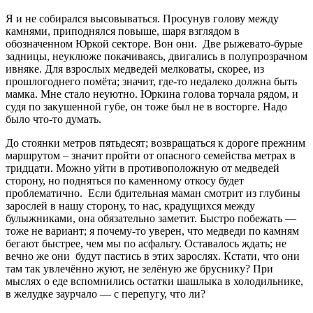
Я и не собирался высовываться. Просунув голову между
камнями, приподнялся повыше, шаря взглядом в
обозначенном Юркой секторе. Вон они. Две рыжевато-бурые
задницы, неуклюже покачиваясь, двигались в полупрозрачном
ивняке. Для взрослых медведей мелковаты, скорее, из
прошлогоднего помёта; значит, где-то недалеко должна быть
мамка. Мне стало неуютно. Юркина голова торчала рядом, и
судя по закушенной губе, он тоже был не в восторге. Надо
было что-то думать.
До стоянки метров пятьдесят; возвращаться к дороге прежним
маршрутом – значит пройти от опасного семейства метрах в
тридцати. Можно уйти в противоположную от медведей
сторону, но подняться по каменному откосу будет
проблематично. Если бдительная маман смотрит из глубины
зарослей в нашу сторону, то нас, крадущихся между
булыжниками, она обязательно заметит. Быстро побежать —
тоже не вариант; я почему-то уверен, что медведи по камням
бегают быстрее, чем мы по асфальту. Оставалось ждать; не
вечно же они будут пастись в этих зарослях. Кстати, что они
там так увлечённо жуют, не зелёную же бруснику? При
мыслях о еде вспомнились остатки шашлыка в холодильнике,
в желудке заурчало — с перепугу, что ли?