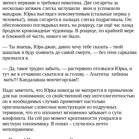
звенел нервами и требовал никотина. Две сигареты за
несколько затяжек слегка заглушили звон и успокоили
мандраж. Юрка выглядел невозмутимым (стальные нервы у
человека!), лишь сигарета в пальцах слегка подрагивала. Он
обеспокоенно поглядывал вниз, на рощицу, где ещё час назад
бродили кровожадные чудовища. В рощице, по крайней мере
в ближней её части, никого не было.
— Ты знаешь, Юра-джан, давно хочу тебе сказать – твой
шашлык я буду помнить до самой смерти, — без тени сарказма
признался я.
— Да, такое трудно забыть, — растерянно отозвался Юрка, и
тут же в отчаянии схватился за голову. – Апатиты хибины
мать!!! Кандалакша мончегорская!!
Надо заметить, что Юрка никогда не матерится в привычном
для нас понимании; со свойственной ему интеллигентностью
он в необходимых случаях применяет настолько
оригинальные словесные конструкции из подручных
терминов, что его оппонент мгновенно забывает о сути
конфликта. На сей раз момент креативности упирался в
местную топонимику. Я понял – случилось нечто
непоправимое.