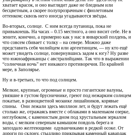
хватает красок, и оно выглядит даже не бледным или
бесцветным, а скорее полупрозрачным с фиолетовым
оттенком; сквозь него иногда угадываются звёзды.
Во-вторых, солнце. С ним всегда путаница, пока не
привыкнешь. На часах – 0.15 местного, а оно висит себе. Не в
зените, конечно, а примерно как у нас в январский полдень, и
что совсем сбивает с толку – на севере. Можно даже
представить себя чилийцем или аргентинцем, — ну кто ещё
может увидеть солнце, повернувшись задом к югу? Ну разве
что южноафриканцы с австралийцами. Так что в выражении
“солнечная ночь” нет никакого противоречия. По крайней
мере, в Заполярье.
Ну и в-третьих, то что под солнцем.
Мелкие, крупные, огромные и просто гигантские валуны,
увязшие в густом брусничнике, греют под нежарким солнцем
покатые, в разноцветной мозаике лишайников, корявые
спины. Они лежали здесь миллион лет, и будут лежать ещё
столько же, отражаясь вместе с облаками в маленьком озерке,
неглубоком, с каменистым дном под хрустальным зеркалом
воды, с мелким северным камышом повдоль берега и
запоздало желтеющими одуванчиками в редкой осоке. От
дороги по склону, стыдливо прикрывая каменный кавардак