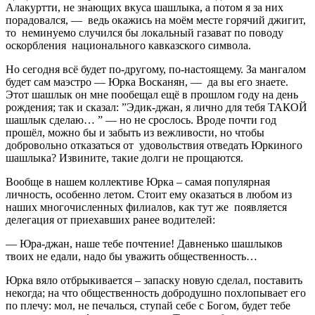
Алакуртти, не знающих вкуса шашлыка, а потом я за них
порадовался, — ведь окажись на моём месте горячий джигит,
то неминуемо случился бы локальный газават по поводу
оскорбления национального кавказского символа.
Но сегодня всё будет по-другому, по-настоящему. За мангалом
будет сам маэстро — Юрка Восканян, — да вы его знаете.
Этот шашлык он мне пообещал ещё в прошлом году на день
рождения; так и сказал: ”Эдик-джан, я лично для тебя ТАКОЙ
шашлык сделаю… ” — но не срослось. Вроде почти год
прошёл, можно бы и забыть из вежливости, но чтобы
добровольно отказаться от удовольствия отведать Юркиного
шашлыка? Извините, такие долги не прощаются.
Вообще в нашем коллективе Юрка – самая популярная
личность, особенно летом. Стоит ему оказаться в любом из
наших многочисленных филиалов, как тут же появляется
делегация от приехавших ранее водителей:
— Юра-джан, наше тебе почтение! Давненько шашлыков
твоих не едали, надо бы уважить общественность…
Юрка вяло отбрыкивается – запаску новую сделал, поставить
некогда; на что общественность добродушно похлопывает его
по плечу: мол, не печалься, ступай себе с Богом, будет тебе