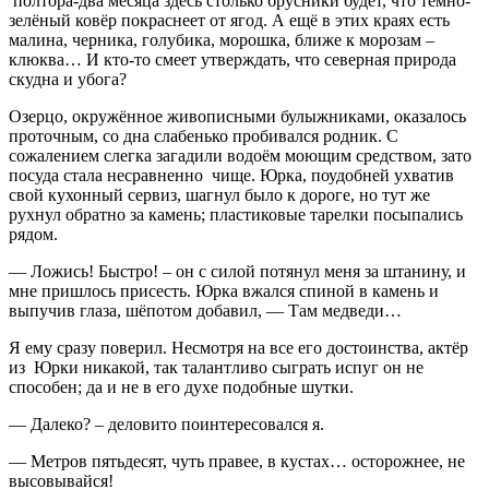
полтора-два месяца здесь столько брусники будет, что тёмно-
зелёный ковёр покраснеет от ягод. А ещё в этих краях есть
малина, черника, голубика, морошка, ближе к морозам –
клюква… И кто-то смеет утверждать, что северная природа
скудна и убога?
Озерцо, окружённое живописными булыжниками, оказалось
проточным, со дна слабенько пробивался родник. С
сожалением слегка загадили водоём моющим средством, зато
посуда стала несравненно чище. Юрка, поудобней ухватив
свой кухонный сервиз, шагнул было к дороге, но тут же
рухнул обратно за камень; пластиковые тарелки посыпались
рядом.
— Ложись! Быстро! – он с силой потянул меня за штанину, и
мне пришлось присесть. Юрка вжался спиной в камень и
выпучив глаза, шёпотом добавил, — Там медведи…
Я ему сразу поверил. Несмотря на все его достоинства, актёр
из Юрки никакой, так талантливо сыграть испуг он не
способен; да и не в его духе подобные шутки.
— Далеко? – деловито поинтересовался я.
— Метров пятьдесят, чуть правее, в кустах… осторожнее, не
высовывайся!