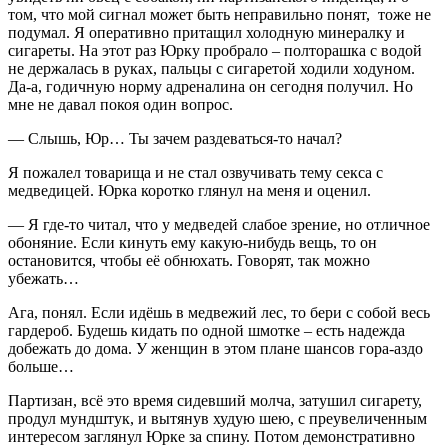
том, что мой сигнал может быть неправильно понят, тоже не
подумал. Я оперативно притащил холодную минералку и
сигареты. На этот раз Юрку пробрало – полторашка с водой
не держалась в руках, пальцы с сигаретой ходили ходуном.
Да-а, годичную норму адреналина он сегодня получил. Но
мне не давал покоя один вопрос.
— Слышь, Юр… Ты зачем раздеваться-то начал?
Я пожалел товарища и не стал озвучивать тему секса с
медведицей. Юрка коротко глянул на меня и оценил.
— Я где-то читал, что у медведей слабое зрение, но отличное
обоняние. Если кинуть ему какую-нибудь вещь, то он
остановится, чтобы её обнюхать. Говорят, так можно
убежать…
Ага, понял. Если идёшь в медвежий лес, то бери с собой весь
гардероб. Будешь кидать по одной шмотке – есть надежда
добежать до дома. У женщин в этом плане шансов гора-аздо
больше…
Партизан, всё это время сидевший молча, затушил сигарету,
продул мундштук, и вытянув худую шею, с преувеличенным
интересом заглянул Юрке за спину. Потом демонстративно