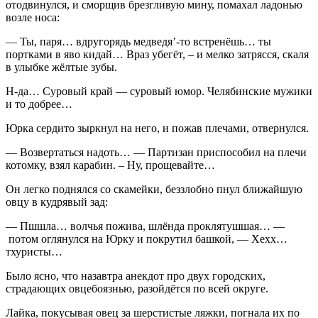
отодвинулся, и сморщив брезгливую мину, помахал ладонью
возле носа:
— Ты, паря… вдругорядь медведя’-то встренёшь… ты
портками в яво кидай… Враз убегёт, – и мелко затрясся, скаля
в улыбке жёлтые зубы.
Н-да… Суровый край — суровый юмор. Челябинские мужики
и то добрее…
Юрка сердито зыркнул на него, и пожав плечами, отвернулся.
— Возвертаться надоть… — Партизан приспособил на плечи
котомку, взял карабин. – Ну, прощевайте…
Он легко поднялся со скамейки, беззлобно пнул ближайшую
овцу в кудрявый зад:
— Пшшла… волчья пожива, шлёнда проклятушшая… —
потом оглянулся на Юрку и покрутил башкой, — Хехх…
тхуристы…
Было ясно, что назавтра анекдот про двух городских,
страдающих овцебоязнью, разойдётся по всей округе.
Лайка, покусывая овец за шерстистые ляжки, погнала их по