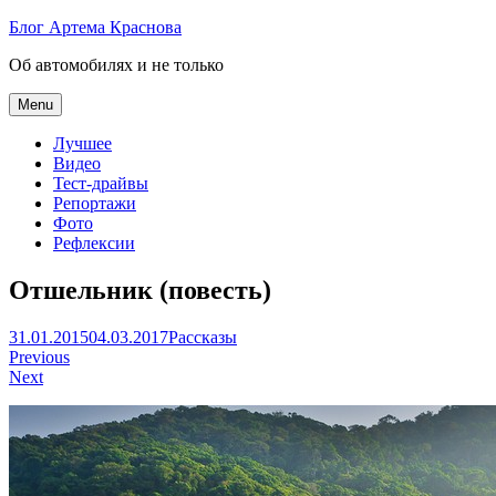
Skip
Блог Артема Краснова
to
Об автомобилях и не только
content
Menu
Лучшее
Видео
Тест-драйвы
Репортажи
Фото
Рефлексии
Отшельник (повесть)
Артем
31.01.2015
04.03.2017
Рассказы
Навигация
Краснов
Previous
Next
по
записям