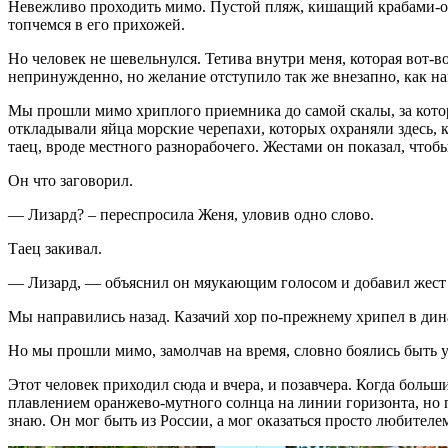
Невежливо проходить мимо. Пустой пляж, кишащий крабами-отш
топчемся в его прихожей.
Но человек не шевельнулся. Тетива внутри меня, которая вот-во
непринужденно, но желание отступило так же внезапно, как на
Мы прошли мимо хриплого приемника до самой скалы, за котор
откладывали яйца морские черепахи, которых охраняли здесь, 
таец, вроде местного разнорабочего. Жестами он показал, чтобы
Он что заговорил.
— Лизард? – переспросила Женя, уловив одно слово.
Таец закивал.
— Лизард, — объяснил он мяукающим голосом и добавил жест из 
Мы направились назад. Казачий хор по-прежнему хрипел в дина
Но мы прошли мимо, замолчав на время, словно боялись быть
Этот человек приходил сюда и вчера, и позавчера. Когда больш
плавлением оранжево-мутного солнца на линии горизонта, но п
знаю. Он мог быть из России, а мог оказаться просто любителе