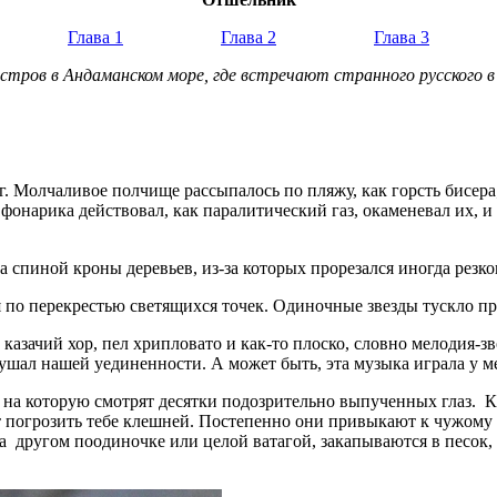
Глава 1
Глава 2
Глава 3
тров в Андаманском море, где встречают странного русского в 
ег. Молчаливое полчище рассыпалось по пляжу, как горсть бисе
фонарика действовал, как паралитический газ, окаменевал их, 
а спиной кроны деревьев, из-за которых прорезался иногда резк
ая по перекрестью светящихся точек. Одиночные звезды тускло п
 казачий хор, пел хрипловато и как-то плоско, словно мелодия-зв
рушал нашей уединенности. А может быть, эта музыка играла у м
, на которую смотрят десятки подозрительно выпученных глаз. 
т погрозить тебе клешней. Постепенно они привыкают к чужому 
а другом поодиночке или целой ватагой, закапываются в песок,