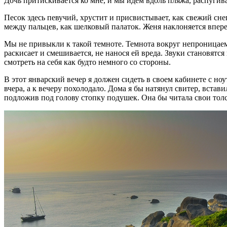
Дочь притискивается ко мне, и мы идем вдоль пляжа, распугив
Песок здесь певучий, хрустит и присвистывает, как свежий сне
между пальцев, как шелковый палаток. Женя наклоняется вперед
Мы не привыкли к такой темноте. Темнота вокруг непроницаема
раскисает и смешивается, не нанося ей вреда. Звуки становятся
смотреть на себя как будто немного со стороны.
В этот январский вечер я должен сидеть в своем кабинете с но
вчера, а к вечеру похолодало. Дома я бы натянул свитер, встав
подложив под голову стопку подушек. Она бы читала свои тол