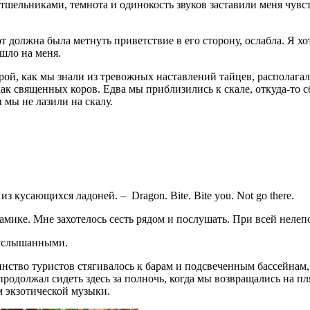
ельниками, темнота и одинокость звуков заставили меня чувств
т должна была метнуть приветствие в его сторону, ослабла. Я хо
шло на меня.
ой, как мы знали из тревожных наставлений тайцев, располагал
как священных коров. Едва мы приблизились к скале, откуда-то
 мы не лазили на скалу.
кусающихся ладоней. – Dragon. Bite. Bite you. Not go there.
мике. Мне захотелось сесть рядом и послушать. При всей нелеп
 услышанными.
инство туристов стягивалось к барам и подсвеченным бассейнам, 
родолжал сидеть здесь за полночь, когда мы возвращались на пл
м экзотической музыки.