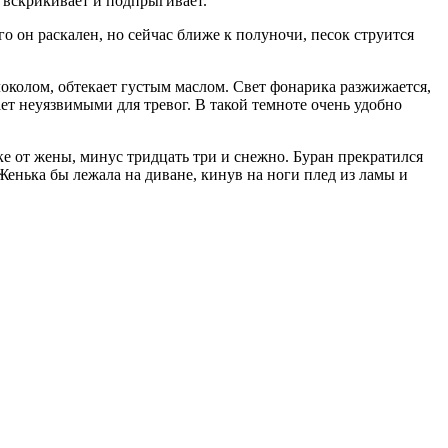
 вскрикивает и подпрыгивает.
го он раскален, но сейчас ближе к полуночи, песок струится
околом, обтекает густым маслом. Свет фонарика разжижается,
ает неуязвимыми для тревог. В такой темноте очень удобно
ске от жены, минус тридцать три и снежно. Буран прекратился
. Женька бы лежала на диване, кинув на ноги плед из ламы и