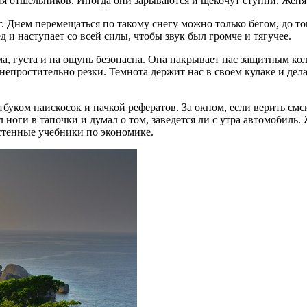
ая отшельников. Иногда они зарываются и щекочут ступни. Женя
г. Днем перемещаться по такому снегу можно только бегом, до то
 и наступает со всей силы, чтобы звук был громче и тягучее.
, густа и на ощупь безопасна. Она накрывает нас защитным кол
 непростительно резки. Темнота держит нас в своем кулаке и дел
утбуком наискосок и пачкой рефератов. За окном, если верить см
ил ноги в тапочки и думал о том, заведется ли с утра автомобиль
стенные учебники по экономике.