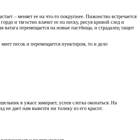
стает – меняет ее на что-то покрупнее. Пижонство встречается
ордо и тягостно влачит ее по песку, рисуя кривой след и
ая ватага перемещается на новые пастбища, и страдалец тащит
мнет песок и перемещается пунктиром, то и дело
ельник в ужасе замирает, успев слегка окопаться. На
 не дает нам вывезти ни толику из его красот.