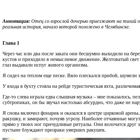
Аннотация:
Отец со взрослой дочерью приезжают на тихий ос
реальная история, начало которой положено в Челябинске.
Глава 1
Через час или два после заката они бесшумно выходили на бер
кустов и приходило в немыслимое движение. Желтоватый свет 
глаз выдавали испуг живого организма.
Я сидел на теплом еще песке. Вяло плескался прибой, шумели з
У входа в бухту стояла на рейде туристическая яхта, различим
Где-то слева играла едва слышная музыка – мне показалось, пел
субтропиках, он бы звучал настолько абсурдно, что даже не на
Я снова включил фонарик и оказался в центре цирковой арены
ракушку, и замирают, почуяв угрозу. Наиболее отчаянные могу
прямо у твоих ног причудливые ритуалы. Они волочатся друг з
пустыне блуждают призраки умерших ракушек.