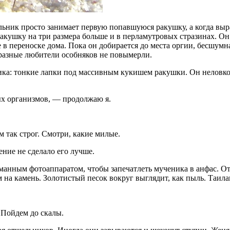
льник просто занимает первую попавшуюся ракушку, а когда выра
ракушку на три размера больше и в перламутровых стразинах. Он г
 в переноске дома. Пока он добирается до места оргии, бесшумн
разные любители особняков не повымерли.
ка: тонкие лапки под массивным кукишем ракушки. Он неловко 
ых организмов, — продолжаю я.
м так строг. Смотри, какие милые.
ние не сделало его лучше.
рманным фотоаппаратом, чтобы запечатлеть мученика в анфас. Отш
а камень. Золотистый песок вокруг выглядит, как пыль. Таиланд
– Пойдем до скалы.