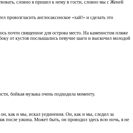
овать, словно я пришел к нему в гости, словно мы с Женей
тел провозгласить англосаксонское «хай!» и сделать это
ось почти священное для острова место. На каменистом пляже
 сбоку от кустов послышались певучие шаги и выскочил молодой
ости, бойкая музыка очень подходила моменту.
он, как и мы, искал уединения. Он, как и мы, следил за
яж после ужина. Может быть, он проводил здесь всю ночь, я не