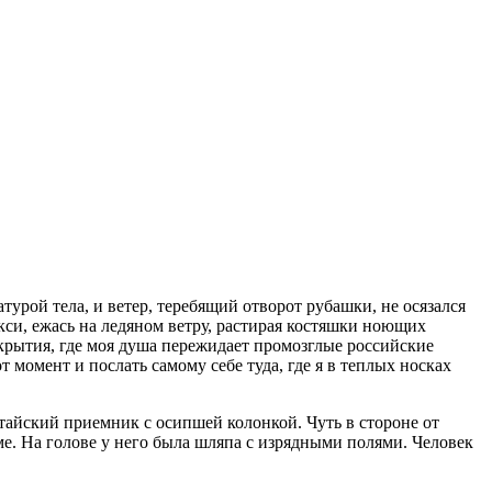
турой тела, и ветер, теребящий отворот рубашки, не осязался
акси, ежась на ледяном ветру, растирая костяшки ноющих
крытия, где моя душа пережидает промозглые российские
 момент и послать самому себе туда, где я в теплых носках
тайский приемник с осипшей колонкой. Чуть в стороне от
е. На голове у него была шляпа с изрядными полями. Человек