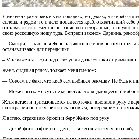
Я не очень разбираюсь в их повадках, но думаю, что краб-отше
сплошь и рядом: то и дело попадается краб, отхвативший себе 
отставая от соплеменников, занявших невзрачные, зато удобные
свою роскошную ношу туда. Вопреки законом Дарвина, ракооб
— Смотри, — киваю я Жене на такого отличившегося отшельни
останавливаясь для передышки.
– Мне кажется, люди недалеко ушли даже от таких примитивн
Женя, сидящая рядом, толкает меня плечом:
— Совсем не факт, что краб сам выбирал ракушку. Не будь к ни
— Может быть. Но суть не меняется: его выдающееся приобрете
Женя встает и присаживается на корточки, выставив руку с ка
фотографии он получается некрасивым, посеревшим и похожим н
Я встаю, стряхиваю брюки и беру Женю под руку:
— Делай фотографии вот здесь, — я легонько стучу по ее лбу. 