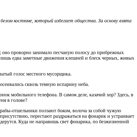
белом костюме, который избегает общества. За основу взята
ра; оно проворно занимало песчаную полосу до прибрежных
и лишь едва заметные движения клешней и блеск черных, живых
оватый голос местного мусорщика.
росеивались сквозь темную испарину неба.
онок мобильного телефона. В самом деле, казачий хор? Здесь, в
еня в голове?
Крабы-отшельники ползают боком, волоча за собой чужую
присутствию, перестают раздражаться на фонарик и устраивает
 дерутся. Куда не направишь свет фонарика, по безжизненной