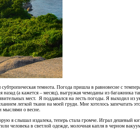
 субтропическая темнота. Погода пришла в равновесие с темпера
я назад (а кажется – месяц), выгружая чемоданы из багажника т
ивительных мест. Я поддавался на лесть погоды. Я выходил из у
нием легкой ткани на моей груди. Мне хотелось запечатать этот
и мыслями о весне.
рую я слышал издалека, теперь стала громче. Играл дешевый ки
ли человека в светлой одежде, молочная капля в черном вакуум