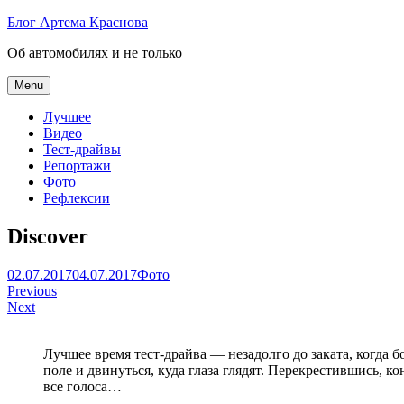
Skip
Блог Артема Краснова
to
Об автомобилях и не только
content
Menu
Лучшее
Видео
Тест-драйвы
Репортажи
Фото
Рефлексии
Discover
Артем
02.07.2017
04.07.2017
Фото
Навигация
Краснов
Previous
Next
по
записям
Лучшее время тест-драйва — незадолго до заката, когда 
поле и двинуться, куда глаза глядят. Перекрестившись, 
все голоса…