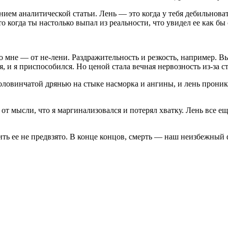
ением аналитической статьи. Лень — это когда у тебя дебильнов
о когда ты настолько выпал из реальности, что увидел ее как бы
о мне — от не-лени. Раздражительность и резкость, например. В
и я приспособился. Но ценой стала вечная нервозность из-за стр
ловинчатой дрянью на стыке насморка и ангины, и лень проникае
от мысли, что я маргинализовался и потерял хватку. Лень все е
учить ее не предвзято. В конце концов, смерть — наш неизбежны