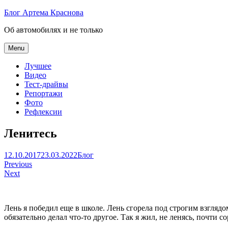
Skip
Блог Артема Краснова
to
Об автомобилях и не только
content
Menu
Лучшее
Видео
Тест-драйвы
Репортажи
Фото
Рефлексии
Ленитесь
Артем
12.10.2017
23.03.2022
Блог
Навигация
Краснов
Previous
Next
по
записям
Лень я победил еще в школе. Лень сгорела под строгим взглядо
обязательно делал что-то другое. Так я жил, не ленясь, почти 