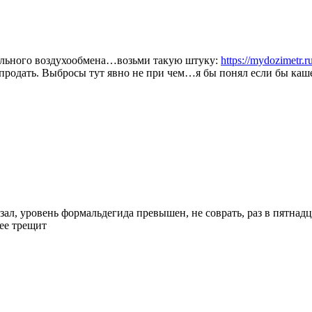
мального воздухообмена…возьми такую штуку:
https://mydozimetr.
продать. Выбросы тут явно не при чем…я бы понял если бы ка
азал, уровень формальдегида превышен, не соврать, раз в пятнад
рее трещит