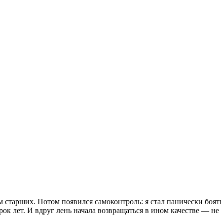
м старших. Потом появился самоконтроль: я стал панически боятьс
сорок лет. И вдруг лень начала возвращаться в ином качестве — н