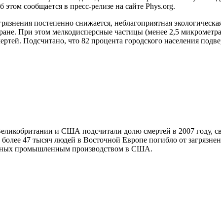
этом сообщается в пресс-релизе на сайте Phys.org.
грязнения постепенно снижается, неблагоприятная экологическа
ране. При этом мелкодисперсные частицы (менее 2,5 микрометра 
смертей. Подсчитано, что 82 процента городского населения под
 Великобритании и США подсчитали долю смертей в 2007 году, с
 более 47 тысяч людей в Восточной Европе погибло от загрязне
ванных промышленным производством в США.