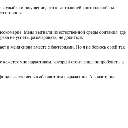
атая улыбка и ощущение, что к завтрашней контрольной ты
 со стороны.
ысокомерие. Меня выгнали из естественной среды обитания, где
аха не успеть, разочаровать, не добиться.
т в меня снова вместе с бактериями. Но я не борюсь с ней так
ще кажется мне наркотиком, который стоит лишь попробовать, а
й финал — это лень в абсолютном выражении. А значит, она