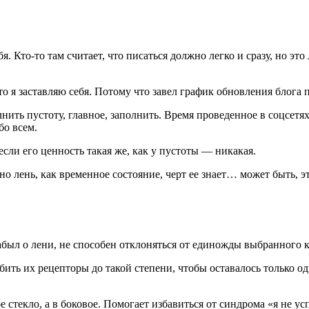
. Кто-то там считает, что писаться должно легко и сразу, но э
о я заставляю себя. Потому что завел график обновления блога п
лнить пустоту, главное, заполнить. Время проведенное в
соцсетя
бо всем.
сли его ценность такая же, как у пустоты — никакая.
но лень, как временное состояние, черт ее знает… может быть, 
забыл о лени, не способен отклоняться от единожды выбранного 
ить их рецепторы до такой степени, чтобы оставалось только од
е стекло, а в боковое. Помогает избавиться от синдрома «я не у