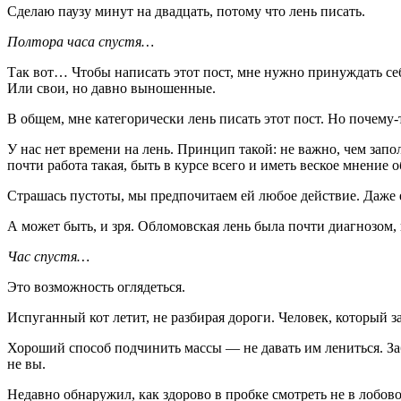
Сделаю паузу минут на двадцать, потому что лень писать.
Полтора часа спустя…
Так вот… Чтобы написать этот пост, мне нужно принуждать себя
Или свои, но давно выношенные.
В общем, мне категорически лень писать этот пост. Но почему-т
У нас нет времени на лень. Принцип такой: не важно, чем запо
почти работа такая, быть в курсе всего и иметь веское мнение о
Страшась пустоты, мы предпочитаем ей любое действие. Даже е
А может быть, и зря. Обломовская лень была почти диагнозом, 
Час спустя…
Это возможность оглядеться.
Испуганный кот летит, не разбирая дороги. Человек, который 
Хороший способ подчинить массы — не давать им лениться. Заб
не вы.
Недавно обнаружил, как здорово в пробке смотреть не в лобово