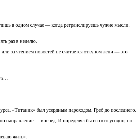
то лишь в одном случае — когда ретранслируешь чужие мысли.
ять раз в неделю.
х
или за чтением новостей не считается откупом лени — это
это…
курса. «Титаник» был усердным пароходом. Греб до последнего.
но направление — вперед. И определял бы его кто угодно, но
спеваю жить».