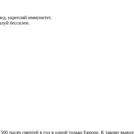
мед, укрепляй иммунитет.
алуй бессилен.
 500 тысяч смертей в год в одной только Европе. К такому выво