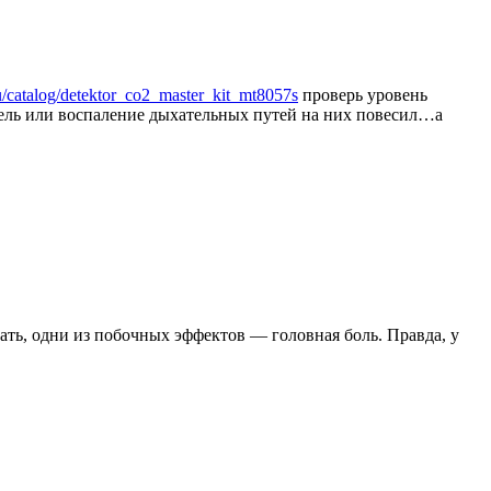
ru/catalog/detektor_co2_master_kit_mt8057s
проверь уровень
шель или воспаление дыхательных путей на них повесил…а
цать, одни из побочных эффектов — головная боль. Правда, у