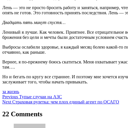
Лень — это не просто бросить работу и заняться, например, чт
опять не готов. Это готовность принять последствия. Лень — эт
Двадцать пять минут спустя…
Ленивый я лучше. Как человек. Приятнее. Все отрицательное в
брожения без цели и мечты были достаточным условием счастья, 
Выбросы ослабили здоровье, я каждый месяц болею какой-то по
отчаянно, как раньше.
Вернее, я по-прежнему боюсь скатиться. Меня охватывает ужас 
там….
Но и бегать по кругу все страннее. И поэтому мне хочется из
заслуживает того, чтобы начать привыкать.
за жизнь
Навигация
Previous
Тупые случаи на АЗС
Next
Страховая рулетка: чем плох единый агент по ОСАГО
по
записям
22 Comments