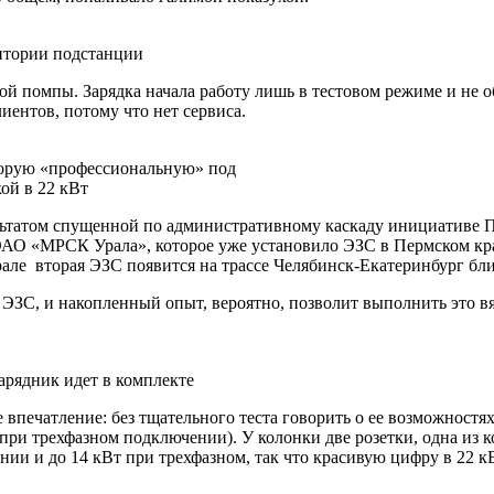
итории подстанции
нной помпы. Зарядка начала работу лишь в тестовом режиме и не
лиентов, потому что нет сервиса.
торую «профессиональную» под
ой в 22 кВт
льтатом спущенной по административному каскаду инициативе 
ОАО «МРСК Урала», которое уже установило ЭЗС в Пермском крае
е вторая ЭЗС появится на трассе Челябинск-Екатеринбург близ 
ЗС, и накопленный опыт, вероятно, позволит выполнить это вяло
арядник идет в комплекте
е впечатление: без тщательного теста говорить о ее возможност
 при трехфазном подключении). У колонки две розетки, одна из к
нии и до 14 кВт при трехфазном, так что красивую цифру в 22 к