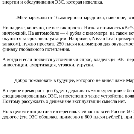
энергии и обслуживания ЭЗС, которая невелика.
i-Miev заряжали от 16-амперного зарядника, наверное, вс
Но на деле, конечно, не все так просто. Низкая стоимость кВ
ничтожной. На автомобиле — 4 рубля с километра, на таком во
окупится за срок эксплуатации. Например,
Nissan Leaf
примерн
запасом), нужно проехать 250 тысяч километров для окупаемос
финалу глобального потепления.
А когда и если появится устойчивый спрос, владельцы ЭЗС пер
инвестиции, амортизация, утряски, утруски.
Добро пожаловать в будущее, которого не видел даже М
В первое время рост цен будет сдерживать «конкуренция» с быт
специализированных ЭЗС, и постепенно такие устройства появя
Поэтому рассуждать о дешевизне эксплуатации смысла нет.
Но в целом инициатива интересная. Сейчас по всей России 60 
дорогое (эта ЭЗС обошлась примерно в 600 тысяч рублей), пр