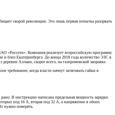
 обещает скорой революции. Это лишь первая попытка разорвать
ПАО «Россети». Компания реализует всероссийскую программу
 и близ Екатеринбурга. До конца 2018 года количество ЭЗС в
деревни Аллаки, скорее всего, на газпромовской заправке.
е требование, когда власти начнут затягивать гайки в
ях рано. В инструкции написана предельная мощность зарядки
оторых под 16 А, вторая под 32 А, а напряжение в обоих
Вт нужно поверять.