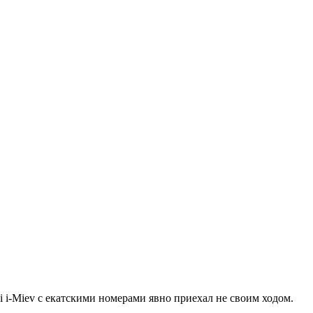
i i-Miev
с екатскими номерами явно приехал не своим ходом.