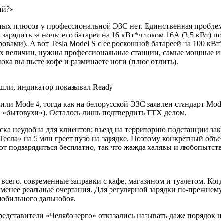
ий?»
иных плюсов у профессиональной ЭЗС нет. Единственная проблем
зарядить за ночь: его батарея на 16 кВт*ч током 16А (3,5 кВт) п
дровами). А вот
Tesla Model S
с ее роскошной батареей на 100 кВт*
мых величин, нужны профессиональные станции, самые мощные из
ока вы пьете кофе и разминаете ноги (плюс отлить).
ришли, индикатор показывал Ready
 или
Mode 4,
тогда как на белорусской ЭЗС заявлен стандарт
Mod
от «бытовухи»). Осталось лишь подтвердить ТТХ делом.
ка неудобна для клиентов: въезд на территорию подстанции зак
Тесла» на 5 млн греет пузо на зарядке. Поэтому конкретный объе
т подзарядиться бесплатно, так что жажда халявы и любопытст
сего, современные заправки с кафе, магазином и туалетом. Ког
-менее реальные очертания. Для регулярной зарядки по-прежнему 
мобильного дальнобоя.
редставители «Челябэнерго» отказались называть даже порядок ц