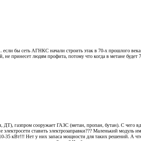
 если бы сеть АГНКС начали строить этак в 70-х прошлого века
й, не принесет людям профита, потому что когда в метане будет 
, ДТ), газпром сооружает ГАЗС (метан, пропан, бутан). С чег
 электросети ставить электрозаправки??? Маленький модуль им
0-35 кВт!!! Нет у них запаса мощности для таких решений. А ч