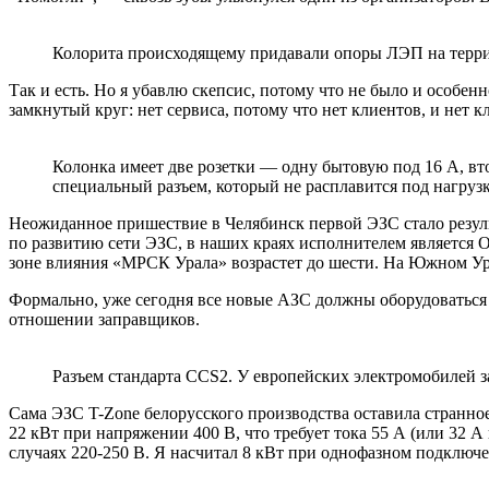
Колорита происходящему придавали опоры ЛЭП на терр
Так и есть. Но я убавлю скепсис, потому что не было и особе
замкнутый круг: нет сервиса, потому что нет клиентов, и нет к
Колонка имеет две розетки — одну бытовую под 16 А, в
специальный разъем, который не расплавится под нагрузк
Неожиданное пришествие в Челябинск первой ЭЗС стало резу
по развитию сети ЭЗС, в наших краях исполнителем является 
зоне влияния «МРСК Урала» возрастет до шести. На Южном Урал
Формально, уже сегодня все новые АЗС должны оборудоваться Э
отношении заправщиков.
Разъем стандарта CCS2. У европейских электромобилей з
Сама ЭЗС
T-Zone
белорусского производства оставила странно
22 кВт при напряжении 400 В, что требует тока 55 А (или 32 А
случаях 220-250 В. Я насчитал 8 кВт при однофазном подключе