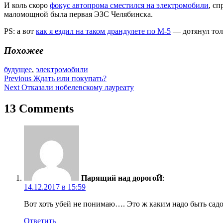
И коль скоро
фокус автопрома сместился на электромобили
, с
маломощной была первая ЭЗС Челябинска.
PS: а вот
как я ездил на таком драндулете по М-5
— дотянул толь
Похожее
будущее
,
электромобили
Навигация
Previous
Ждать или покупать?
Next
Отказали нобелевскому лауреату
по
записям
13 Comments
Парящий над дорогоЙ
:
14.12.2017 в 15:59
Вот хоть убей не понимаю…. Это ж каким надо быть садом
Ответить