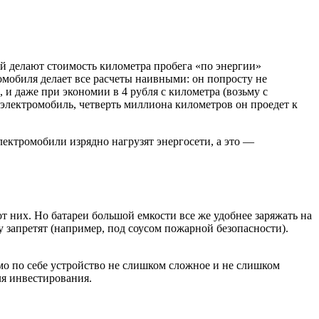
ей делают стоимость километра пробега «по энергии»
омобиля делает все расчеты наивными: он попросту не
s,
и даже при экономии в 4 рубля с километра (возьму с
 электромобиль, четверть миллиона километров он проедет к
лектромобили изрядно нагрузят энергосети, а это —
т них. Но батареи большой емкости все же удобнее заряжать на
 запретят (например, под соусом пожарной безопасности).
амо по себе устройство не слишком сложное и не слишком
ля инвестирования.