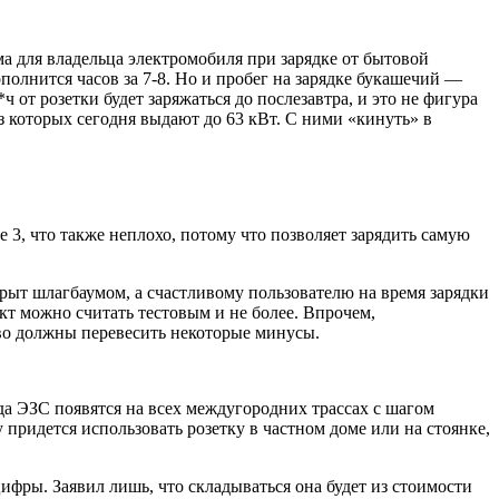
а для владельца электромобиля при зарядке от бытовой
ополнится часов за 7-8. Но и пробег на зарядке букашечий —
ч от розетки будет заряжаться до послезавтра, и это не фигура
 которых сегодня выдают до 63 кВт. С ними «кинуть» в
e 3,
что также неплохо, потому что позволяет зарядить самую
рыт шлагбаумом, а счастливому пользователю на время зарядки
кт можно считать тестовым и не более. Впрочем,
во должны перевесить некоторые минусы.
да ЭЗС появятся на всех междугородних трассах с шагом
придется использовать розетку в частном доме или на стоянке,
ифры. Заявил лишь, что складываться она будет из стоимости