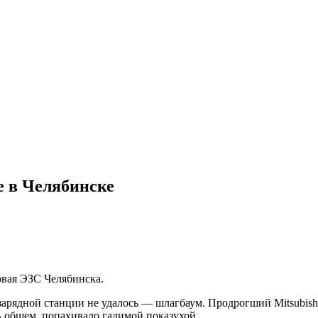
е в Челябинске
ервая ЭЗС Челябинска.
 зарядной станции не удалось — шлагбаум. Продрогший
Mitsubish
В общем, попахивало галимой показухой.