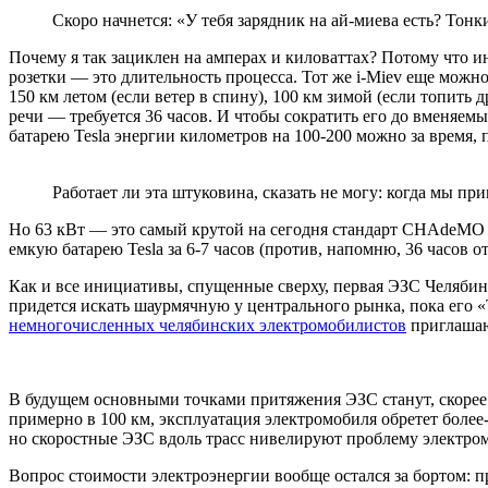
Скоро начнется: «У тебя зарядник на ай-миева есть? Тонк
Почему я так зациклен на амперах и киловаттах? Потому что 
розетки — это длительность процесса. Тот же
i-Miev
еще можно 
150 км летом (если ветер в спину), 100 км зимой (если топить 
речи — требуется 36 часов. И чтобы сократить его до вменяе
батарею
Tesla
энергии километров на 100-200 можно за время, п
Работает ли эта штуковина, сказать не могу: когда мы п
Но 63 кВт — это самый крутой на сегодня стандарт
CHAdeMO
емкую батарею
Tesla
за 6-7 часов (против, напомню, 36 часов 
Как и все инициативы, спущенные сверху, первая ЭЗС Челябинс
придется искать шаурмячную у центрального рынка, пока его «
немногочисленных челябинских электромобилистов
приглашаю
В будущем основными точками притяжения ЭЗС станут, скорее в
примерно в 100 км, эксплуатация электромобиля обретет более
но скоростные ЭЗС вдоль трасс нивелируют проблему электро
Вопрос стоимости электроэнергии вообще остался за бортом: п