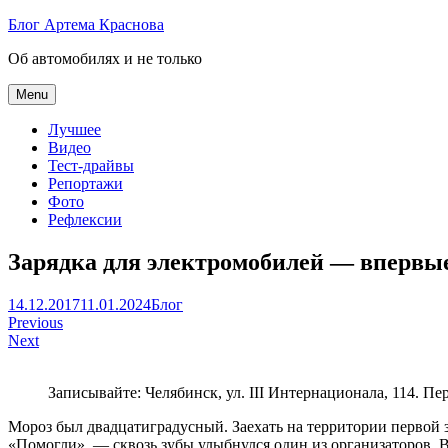
Skip
Блог Артема Краснова
to
Об автомобилях и не только
content
Menu
Лучшее
Видео
Тест-драйвы
Репортажи
Фото
Рефлексии
Зарядка для электромобилей — впервы
Артем
14.12.2017
11.01.2024
Блог
Навигация
Краснов
Previous
Next
по
записям
Записывайте: Челябинск, ул. III Интернационала, 114. П
Мороз был двадцатиградусный. Заехать на территории первой
«Помогли», — сквозь зубы улыбнулся один из организаторов. 