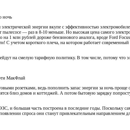
ю ночь
т*ч электрической энергии вкупе с эффективностью электромобил
т пылесосе — раз в 8-10 меньше. Но высокая цена самого электр
о на 1 млн рублей дороже бензинового аналога, вроде
Ford Focu
ти! С учетом короткого плеча, на котором работает современный
ейдут на смелую тарифную политику. В том числе, потому что э
арти МакФлай
овыми розетками, ведь пополнить запас энергии за ночь проще о
тся близ домов и коттеджей. А потом бытовую зарядку попросту
ЭЗС, и большая часть построена в последние годы. Поскольку с
и появлении спроса они станут привлекательным направлением д