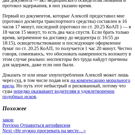
два документа — акт медицинского освидетельствования и
протокол задержания, в них указано время.
Первый из документов, которые Алексей предоставил мне
(протокол досмотра транспортного средства) составлен в 16
часов 17 минут, последний (протокол по ст. 20.25 КоАП ) — в
18 часов 15 минут, то есть два часа спустя. Если брать только
время, затраченное на доставку до медцентра (с 16:55 до
18:15), освидетельствование и последующее оформление
бумаг по ст. 20.25 КоАП, то получается 1 час 20 минут. Честно
говоря, сомневаюсь, что обосновать намеренность волокиту в
этом случае реально: инспекторы без труда найдут причины
для задержек, даже если они были.
Доказать те или иные злоупотребления Алексей может лишь
через суд, в том числе подав иск
на компенсацию морального
вреда
. Но путь этот небыстрый и рискованный, потому что
суды
нередко оказывают водителям в удовлетворении
подобных исков
.
Похожее
закон
Навигация
Previous
Отравиться антифризом
Next
«Не нужно прогревать на месте…»
по