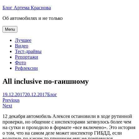
Skip
Блог Артема Краснова
to
Об автомобилях и не только
content
Menu
Лучшее
Видео
Тест-драйвы
Репортажи
Фото
Рефлексии
All inclusive по-гаишному
Артем
19.12.2017
20.12.2017
Блог
Навигация
Краснов
Previous
Next
по
12 декабря автомобиль Алексея остановили в ходе рутинной
записям
проверки, но общение с инспекторами затянулось более чем
на сутки и проходило в формате «все включено». Это история
о том, что на самом деле может инспектор ГИБДД, если
водитель по каким-то причинам ему не понравился.