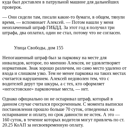
куда был доставлен в патрульной машине для дальнейших
проверок.
— Они сидели там, писали какие-то бумаги, в общем, тянули
время, — вспоминает Алексей. — Потом нашли у меня
неоплаченный штраф ГИБДД. За этот год я получил три
штрафа, два оплатил, один не стал, потому что не согласен.
Улица Свободы, дом 155
Непогашенный штраф был за парковку на месте для
инвалидов, которое, по мнению Алексея, не удовлетворяет
нормативам. Знак хорошо различим, но само место удалено от
входа и слишком узко. Тем не менее парковка на таких местах
считается нарушением. Алексей недоволен тем, что с
водителей дерут три шкуры, а с тех, кто оформляет
«негостовские» парковочные места, — нет.
Однако официально он не оспаривал штраф, который в
данном случае считался просроченным. С момента выписки
постановления прошло больше 70 суток, отведенных на
оспаривание и оплату, но срок давности не истек. А это —
160 суток, в течение которых водителя могут привлечь по ст.
20.25 КоАП за несвоевременную оплату.