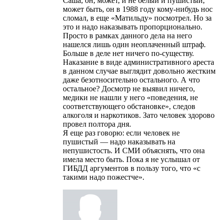
Саша, он, может, и не белый и пушистый,
может быть, он в 1988 году кому-нибудь нос
сломал, в еще «Матильду» посмотрел. Но за
это и надо наказывать пропорционально.
Просто в рамках данного дела на него
нашелся лишь один неоплаченный штраф.
Больше в деле нет ничего по-существу.
Наказание в виде административного ареста
в данном случае выглядит довольно жестким
даже безотносительно остального. А что
остальное? Досмотр не выявил ничего,
медики не нашли у него «поведения, не
соответствующего обстановке», следов
алкоголя и наркотиков. Зато человек здорово
провел полтора дня.
Я еще раз говорю: если человек не
пушистый — надо наказывать на
непушистость. И СМИ объяснять, что она
имела место быть. Пока я не услышал от
ГИБДД аргументов в пользу того, что «с
такими надо пожестче».