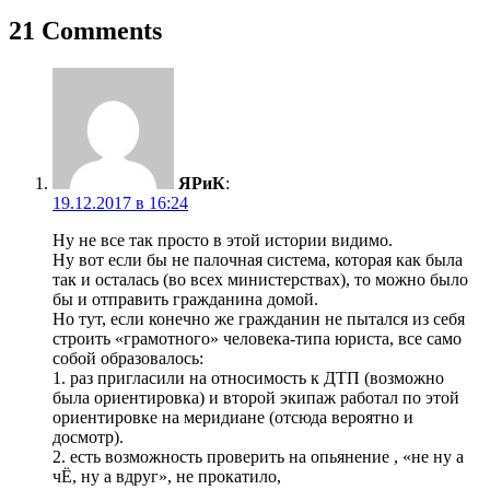
записям
21 Comments
ЯРиК
:
19.12.2017 в 16:24
Ну не все так просто в этой истории видимо.
Ну вот если бы не палочная система, которая как была
так и осталась (во всех министерствах), то можно было
бы и отправить гражданина домой.
Но тут, если конечно же гражданин не пытался из себя
строить «грамотного» человека-типа юриста, все само
собой образовалось:
1. раз пригласили на относимость к ДТП (возможно
была ориентировка) и второй экипаж работал по этой
ориентировке на меридиане (отсюда вероятно и
досмотр).
2. есть возможность проверить на опьянение , «не ну а
чЁ, ну а вдруг», не прокатило,