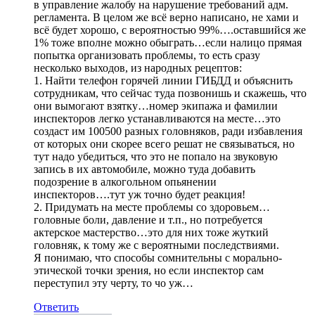
в управление жалобу на нарушение требований адм.
регламента. В целом же всё верно написано, не хами и
всё будет хорошо, с вероятностью 99%….оставшийся же
1% тоже вполне можно обыграть…если налицо прямая
попытка организовать проблемы, то есть сразу
несколько выходов, из народных рецептов:
1. Найти телефон горячей линии ГИБДД и объяснить
сотрудникам, что сейчас туда позвонишь и скажешь, что
они вымогают взятку…номер экипажа и фамилии
инспекторов легко устанавливаются на месте…это
создаст им 100500 разных головняков, ради избавления
от которых они скорее всего решат не связываться, но
тут надо убедиться, что это не попало на звуковую
запись в их автомобиле, можно туда добавить
подозрение в алкогольном опьянении
инспекторов….тут уж точно будет реакция!
2. Придумать на месте проблемы со здоровьем…
головные боли, давление и т.п., но потребуется
актерское мастерство…это для них тоже жуткий
головняк, к тому же с вероятными последствиями.
Я понимаю, что способы сомнительны с морально-
этической точки зрения, но если инспектор сам
переступил эту черту, то чо уж…
Ответить