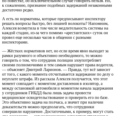
по повестке, об исключительном случае говорить нельзя. Но,
к сожалению, признание подобных задержаний незаконными
достаточно редко.
А есть ли нормативы, которые предписывают инспектору
решать вопросы быстро, без лишней волокиты? Напомним,
Алексея возмутила в том числе медлительность системы на
каждой стадии, из-за чего помимо «арестантских» суток он
провел еще несколько часов в общении с разными
инспекторами.
— Жёстких нормативов нет, но если время явно выходит за
рамки разумного и объективно необходимого, то можно
говорить о том, что сотрудник полиции злоупотребляет
своими полномочиями и тем самым нарушает права водителя,
— объясняет Дмитрий Ларионов. — Правда, тут всё зависит
от того, с какого момента отсчитывается задержание по делу о
неуплате штрафа. Из рассказа Алексея получается, что этот
момент совпадает с моментом доставления в изолятор, а
между остановкой автомобиля и моментом начала задержания
у сотрудников ГИБДД была лишь задача провести
медицинское освидетельствование и проверить его по базе.
Это объективно задача на полчаса, а значит при наличии
доказательств можно предполагать, что сотрудники
совершили нарушение. Достаточными, к примеру, могут стать