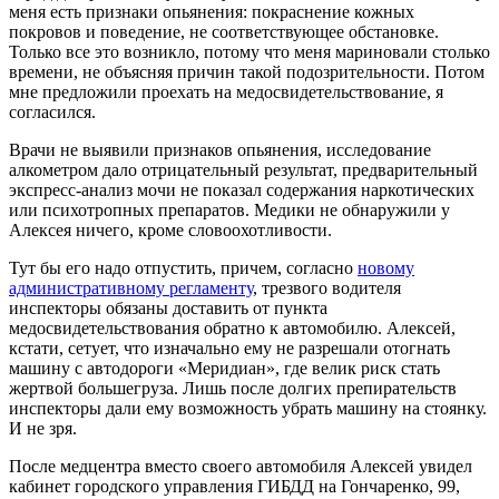
меня есть признаки опьянения: покраснение кожных
покровов и поведение, не соответствующее обстановке.
Только все это возникло, потому что меня мариновали столько
времени, не объясняя причин такой подозрительности. Потом
мне предложили проехать на медосвидетельствование, я
согласился.
Врачи не выявили признаков опьянения, исследование
алкометром дало отрицательный результат, предварительный
экспресс-анализ мочи не показал содержания наркотических
или психотропных препаратов. Медики не обнаружили у
Алексея ничего, кроме словоохотливости.
Тут бы его надо отпустить, причем, согласно
новому
административному регламенту
, трезвого водителя
инспекторы обязаны доставить от пункта
медосвидетельствования обратно к автомобилю. Алексей,
кстати, сетует, что изначально ему не разрешали отогнать
машину с автодороги «Меридиан», где велик риск стать
жертвой большегруза. Лишь после долгих препирательств
инспекторы дали ему возможность убрать машину на стоянку.
И не зря.
После медцентра вместо своего автомобиля Алексей увидел
кабинет городского управления ГИБДД на Гончаренко, 99,