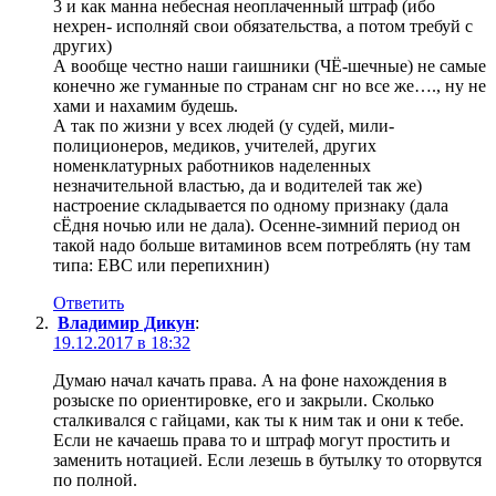
3 и как манна небесная неоплаченный штраф (ибо
нехрен- исполняй свои обязательства, а потом требуй с
других)
А вообще честно наши гаишники (ЧЁ-шечные) не самые
конечно же гуманные по странам снг но все же…., ну не
хами и нахамим будешь.
А так по жизни у всех людей (у судей, мили-
полиционеров, медиков, учителей, других
номенклатурных работников наделенных
незначительной властью, да и водителей так же)
настроение складывается по одному признаку (дала
сЁдня ночью или не дала). Осенне-зимний период он
такой надо больше витаминов всем потреблять (ну там
типа: EBC или перепихнин)
Ответить
Владимир Дикун
:
19.12.2017 в 18:32
Думаю начал качать права. А на фоне нахождения в
розыске по ориентировке, его и закрыли. Сколько
сталкивался с гайцами, как ты к ним так и они к тебе.
Если не качаешь права то и штраф могут простить и
заменить нотацией. Если лезешь в бутылку то оторвутся
по полной.