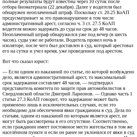
полные результаты будут известны через 10 суток после
отбора биоматериала (22 декабря). Далее у водителя был
обнаружен неоплаченный штраф. Поскольку ст. 20.25 КоАП
предусматривает за это правонарушение в том числе
административный арест, согласно ч. 3 ст. 27.5 КоАП
водителя можно задержать до суда на срок до 48 часов.
Неоплаченный штраф обнаружился уже под вечер (в шесть
часов), суды уже не работали. Водитель провел ночь в
изоляторе, после чего был доставлен в суд, который арестовал
его на сутки и учел время, уже проведенное под арестом.
Вот что сказал юрист:
— Если одним из наказаний по статье, по которой возбуждено
дело, является административный арест, то максимальный
срок задержания составляет 48 часов, — подтвердил
представитель комитета по защите прав автомобилистов в
Свердловской области Дмитрий Ларионов. — Однако часть 1
статьи 27.3 КоАП говорит, что задержание может быть
применено лишь в исключительных случаях, если это
необходимо для обеспечения явки гражданина в суд. Дела по
статьям, одним из наказаний по которым является арест, не
могут быть рассмотрены в его отсутствие. Соответственно,
если гражданин имеет постоянное место жительства в том же
населённом пункте и если он ранее не уклонялся от явки в суд