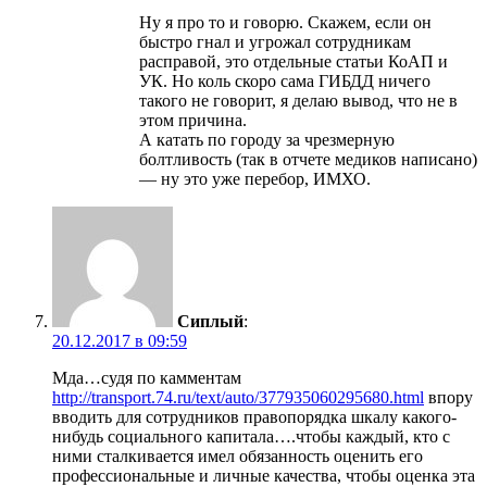
Ну я про то и говорю. Скажем, если он
быстро гнал и угрожал сотрудникам
расправой, это отдельные статьи КоАП и
УК. Но коль скоро сама ГИБДД ничего
такого не говорит, я делаю вывод, что не в
этом причина.
А катать по городу за чрезмерную
болтливость (так в отчете медиков написано)
— ну это уже перебор, ИМХО.
Сиплый
:
20.12.2017 в 09:59
Мда…судя по камментам
http://transport.74.ru/text/auto/377935060295680.html
впору
вводить для сотрудников правопорядка шкалу какого-
нибудь социального капитала….чтобы каждый, кто с
ними сталкивается имел обязанность оценить его
профессиональные и личные качества, чтобы оценка эта