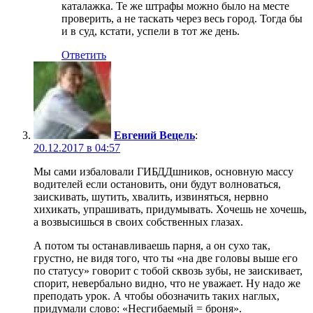
каталажка. Те же штрафы можно было на месте
проверить, а не таскать через весь город. Тогда бы
и в суд, кстати, успели в тот же день.
Ответить
Евгений Вецель
:
20.12.2017 в 04:57
Мы сами избаловали ГИБДДшников, основную массу
водителей если остановить, они будут волноваться,
заискивать, шутить, хвалить, извиняться, нервно
хихикать, упрашивать, придумывать. Хочешь не хочешь,
а возвысишься в своих собственных глазах.
А потом ты останавливаешь парня, а он сухо так,
грустно, не видя того, что ты «на две головы выше его
по статусу» говорит с тобой сквозь зубы, не заискивает,
спорит, невербально видно, что не уважает. Ну надо же
преподать урок. А чтобы обозначить таких наглых,
придумали слово: «Несгибаемый = броня».