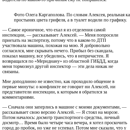
Фото Олега Каргаполова. По словам Алексея, реальная ка
простынях цвета грифеля, а в туалет водили по графику.
— Самое ироничное, что ехал я из отделения самой
инспекции, — рассказывает Алексей. — Меня попросили
приехать на экспертизу, потому что в каком-то ДТП
участвовала машина, похожая на мою. Я добровольно
согласился, мне скрывать нечего. Прибыл без скандала,
показал машину, все убедились, что я непричастен. Я
возвращался по «Меридиану» из областной ГИБДД, когда
меня тормознул другой инспектор — эти дела никак не
связаны.
Мне доподлинно не известно, как проходило общение в
первые минуты: о конфликте не говорит ни Алексей, ни
представители инспекции, к которым я обратился за
комментариями.
— Сначала они заперлись в машине с моими документами, —
рассказывает свою версию Алексей. — Я стоял на морозе.
Потом началось: досмотр транспортного средства, личный
досмотр… Время было четыре часа вечера, я хотел проскочить
город до пробок, но уже не успевал. Потом мне сказали, что у