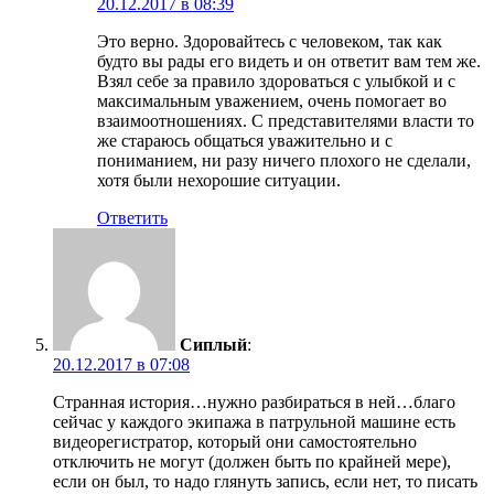
20.12.2017 в 08:39
Это верно. Здоровайтесь с человеком, так как
будто вы рады его видеть и он ответит вам тем же.
Взял себе за правило здороваться с улыбкой и с
максимальным уважением, очень помогает во
взаимоотношениях. С представителями власти то
же стараюсь общаться уважительно и с
пониманием, ни разу ничего плохого не сделали,
хотя были нехорошие ситуации.
Ответить
Сиплый
:
20.12.2017 в 07:08
Странная история…нужно разбираться в ней…благо
сейчас у каждого экипажа в патрульной машине есть
видеорегистратор, который они самостоятельно
отключить не могут (должен быть по крайней мере),
если он был, то надо глянуть запись, если нет, то писать