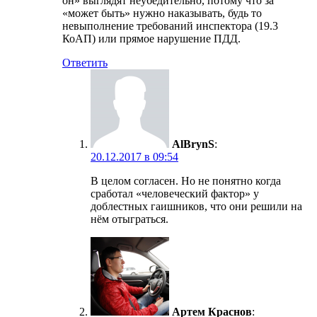
он» выглядят неубедительно, потому что за
«может быть» нужно наказывать, будь то
невыполнение требований инспектора (19.3
КоАП) или прямое нарушение ПДД.
Ответить
AlBrynS
:
20.12.2017 в 09:54
В целом согласен. Но не понятно когда
сработал «человеческий фактор» у
доблестных гаишников, что они решили на
нём отыграться.
Артем Краснов
: