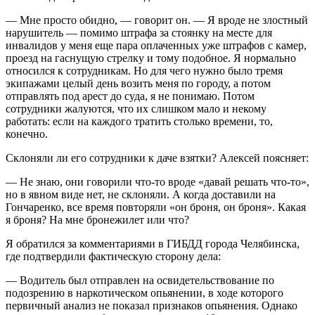
— Мне просто обидно, — говорит он. — Я вроде не злостный
нарушитель — помимо штрафа за стоянку на месте для
инвалидов у меня еще пара оплаченных уже штрафов с камер,
проезд на гаснущую стрелку и тому подобное. Я нормально
относился к сотрудникам. Но для чего нужно было тремя
экипажами целый день возить меня по городу, а потом
отправлять под арест до суда, я не понимаю. Потом
сотрудники жалуются, что их слишком мало и некому
работать: если на каждого тратить столько времени, то,
конечно.
Склоняли ли его сотрудники к даче взятки? Алексей поясняет:
— Не знаю, они говорили что-то вроде «давай решать что-то»,
но в явном виде нет, не склоняли. А когда доставили на
Гончаренко, все время повторяли «он броня, он броня». Какая
я броня? На мне бронежилет или что?
Я обратился за комментариями в ГИБДД города Челябинска,
где подтвердили фактическую сторону дела:
— Водитель был отправлен на освидетельствование по
подозрению в наркотическом опьянении, в ходе которого
первичный анализ не показал признаков опьянения. Однако