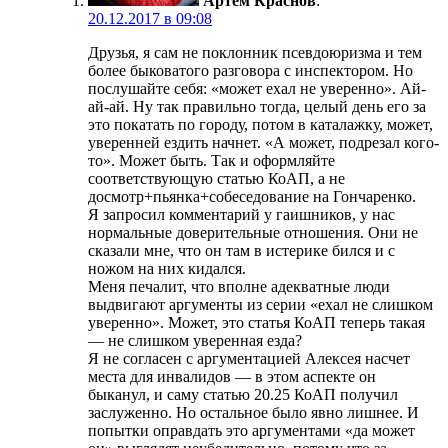
Артем Краснов
:
20.12.2017 в 09:08
Друзья, я сам не поклонник псевдоюризма и тем
более быковатого разговора с инспектором. Но
послушайте себя: «может ехал не уверенно». Ай-
ай-ай. Ну так правильно тогда, целый день его за
это покатать по городу, потом в каталажку, может,
уверенней ездить начнет. «А может, подрезал кого-
то». Может быть. Так и оформляйте
соответствующую статью КоАП, а не
досмотр+пьянка+собеседование на Гончаренко.
Я запросил комментарий у гаишников, у нас
нормальные доверительные отношения. Они не
сказали мне, что он там в истерике бился и с
ножом на них кидался.
Меня печалит, что вполне адекватные люди
выдвигают аргументы из серии «ехал не слишком
уверенно». Может, это статья КоАП теперь такая
— не слишком уверенная езда?
Я не согласен с аргументацией Алексея насчет
места для инвалидов — в этом аспекте он
быканул, и саму статью 20.25 КоАП получил
заслуженно. Но остальное было явно лишнее. И
попытки оправдать это аргументами «да может