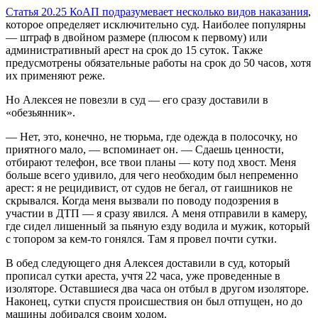
Статья 20.25 КоАП подразумевает несколько видов наказания
,
которое определяет исключительно суд. Наиболее популярны
— штраф в двойном размере (плюсом к первому) или
административный арест на срок до 15 суток. Также
предусмотрены обязательные работы на срок до 50 часов, хотя
их применяют реже.
Но Алексея не повезли в суд — его сразу доставили в
«обезьянник».
— Нет, это, конечно, не тюрьма, где одежда в полосочку, но
приятного мало, — вспоминает он. — Сдаешь ценности,
отбирают телефон, все твои планы — коту под хвост. Меня
больше всего удивило, для чего необходим был непременно
арест: я не рецидивист, от судов не бегал, от гаишников не
скрывался. Когда меня вызвали по поводу подозрения в
участии в ДТП — я сразу явился. А меня отправили в камеру,
где сидел лишенный за пьяную езду водила и мужик, который
с топором за кем-то гонялся. Там я провел почти сутки.
В обед следующего дня Алексея доставили в суд, который
прописал сутки ареста, учтя 22 часа, уже проведенные в
изоляторе. Оставшиеся два часа он отбыл в другом изоляторе.
Наконец, сутки спустя происшествия он был отпущен, но до
машины добирался своим ходом.