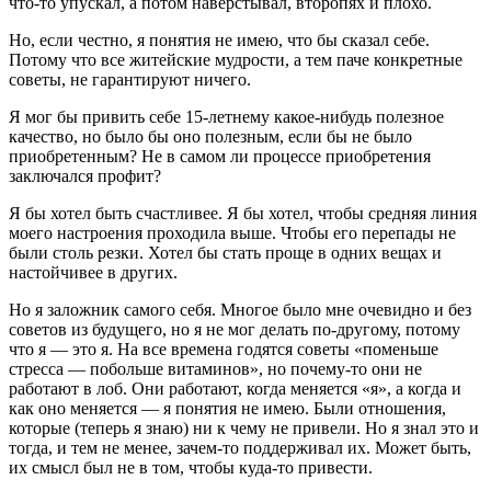
что-то упускал, а потом наверстывал, второпях и плохо.
Но, если честно, я понятия не имею, что бы сказал себе.
Потому что все житейские мудрости, а тем паче конкретные
советы, не гарантируют ничего.
Я мог бы привить себе 15-летнему какое-нибудь полезное
качество, но было бы оно полезным, если бы не было
приобретенным? Не в самом ли процессе приобретения
заключался профит?
Я бы хотел быть счастливее. Я бы хотел, чтобы средняя линия
моего настроения проходила выше. Чтобы его перепады не
были столь резки. Хотел бы стать проще в одних вещах и
настойчивее в других.
Но я заложник самого себя. Многое было мне очевидно и без
советов из будущего, но я не мог делать по-другому, потому
что я — это я. На все времена годятся советы «поменьше
стресса — побольше витаминов», но почему-то они не
работают в лоб. Они работают, когда меняется «я», а когда и
как оно меняется — я понятия не имею. Были отношения,
которые (теперь я знаю) ни к чему не привели. Но я знал это и
тогда, и тем не менее, зачем-то поддерживал их. Может быть,
их смысл был не в том, чтобы куда-то привести.