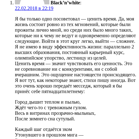
Black’n’white
:
22.02.2018 в 22:19
Я бы только одно посоветовал — ценить время. Да, моя
жизнь состоит ровно из тех мгновений, которые были
прожиты лично мной, но среди них было много таких,
которые ни к чему не ведут и одновременно определяют
следующие. Войти в этот круг легко, выйти — сложнее.
Я не имею в виду эффективность жизни: параллельно 2
высших образования, постоянный карьерный курс,
олимпийское упорство, лестницу из целей.
Ценить время — значит чувствовать его ценность. Это
не соревнование ни с конкурентами, ни с собой
вчерашним. Это ощущение настоящести происходящего.
Я вот тут, как некоторые знают, стихи пишу иногда. Вот
это очень хорошо передаёт месседж, который я бы
принёс себе пятнадцатилетнему:
Город дышит теплом и пылью,
Ждёт чего-то с тревожным гулом.
Весь в витринах прозрачно-мыльных,
После зимнего сна сутулый.
Каждый шаг отдаётся эхом
Утонувшего в прошлом мига —