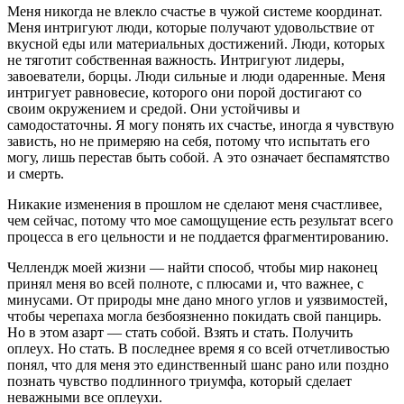
Меня никогда не влекло счастье в чужой системе координат.
Меня интригуют люди, которые получают удовольствие от
вкусной еды или материальных достижений. Люди, которых
не тяготит собственная важность. Интригуют лидеры,
завоеватели, борцы. Люди сильные и люди одаренные. Меня
интригует равновесие, которого они порой достигают со
своим окружением и средой. Они устойчивы и
самодостаточны. Я могу понять их счастье, иногда я чувствую
зависть, но не примеряю на себя, потому что испытать его
могу, лишь перестав быть собой. А это означает беспамятство
и смерть.
Никакие изменения в прошлом не сделают меня счастливее,
чем сейчас, потому что мое самощущение есть результат всего
процесса в его цельности и не поддается фрагментированию.
Челлендж моей жизни — найти способ, чтобы мир наконец
принял меня во всей полноте, с плюсами и, что важнее, с
минусами. От природы мне дано много углов и уязвимостей,
чтобы черепаха могла безбоязненно покидать свой панцирь.
Но в этом азарт — стать собой. Взять и стать. Получить
оплеух. Но стать. В последнее время я со всей отчетливостью
понял, что для меня это единственный шанс рано или поздно
познать чувство подлинного триумфа, который сделает
неважными все оплеухи.