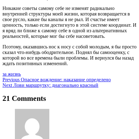
Никакие советы самому себе не изменят радикально
внутренней структуры моей жизни, которая возвращается в
свое русло, какие бы каналы я не рыл. И счастье имеет
ценность, только если достигнуто в этой системе координат. И
я вряд ли ближе к самому себе в одной из альтернативных
реальностей, которые мог бы себе насоветовать.
Поэтому, оказавшись нос к носу с собой молодым, я бы просто
сказал что-нибудь ободрительное. Поднял бы самооценку, с
которой во все времена были проблемы. И вернулся бы назад
ждать позитивных изменений.
за жизнь
Навигация
Previous
Опасное вождение: наказание определено
Next
Лови маршрутку: диагонально красный
по
записям
21 Comments