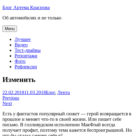
Skip
Блог Артема Краснова
to
Об автомобилях и не только
content
Menu
Лучшее
Видео
Тест-драйвы
Репортажи
Фото
Рефлексии
Изменить
Артем
22.02.2018
11.03.2018
Блог
,
Лента
Навигация
Краснов
Previous
Next
по
Есть у фантастов популярный сюжет — герой возвращается в
записям
прошлое и меняет что-то в своей жизни. Или пишет себе
письмо. В голливудском исполнении МакФлай всегда
получает профит, поэтому тема кажется беспроигрышной. Но
что бы сказал самому себе я?