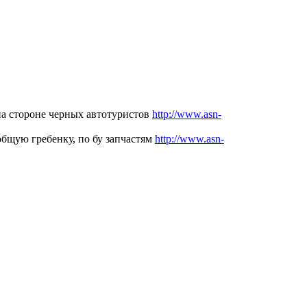
 на стороне черных автотуристов
http://www.asn-
 общую гребенку, по бу запчастям
http://www.asn-