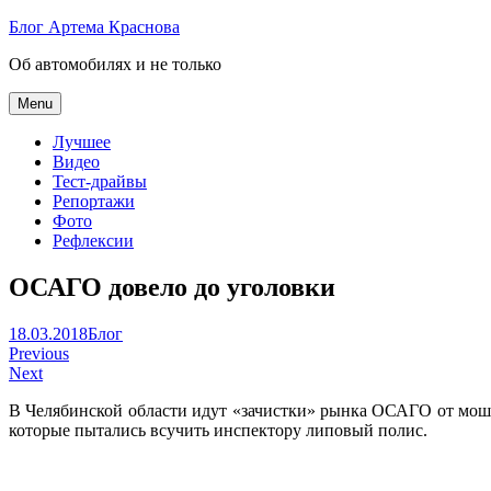
Skip
Блог Артема Краснова
to
Об автомобилях и не только
content
Menu
Лучшее
Видео
Тест-драйвы
Репортажи
Фото
Рефлексии
ОСАГО довело до уголовки
Артем
18.03.2018
Блог
Навигация
Краснов
Previous
Next
по
В Челябинской области идут «зачистки» рынка ОСАГО от мошен
записям
которые пытались всучить инспектору липовый полис.