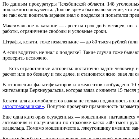
По данным прокуратуры Челябинской области, 148 уголовных д
подложного документа. Долгое время бытовало мнение, что ез
не так: если водитель заранее знал о подделке и попытался пр
Максимальное наказание — арест на срок до 6 месяцев, но в
работы, ограничение свободы и условные сроки.
Штрафы, кстати, тоже немаленькие — до 80 тысяч рублей (или 
А если водитель не знал о подделке? Такие случаи тоже быва
проверить несложно.
— Есть отработанный алгоритм: достаточно задать человеку н
расчет или по безналу и так далее, и становится ясно, знал ли
В отношении фальсификаторов и лжеагентов возбуждено 10 
жительница Верхнеуральска, которая взяла с клиента 15 тысяч 
Кстати, для автомобилистов важна не только подлинность пол
автостраховщиков»
. Попутно проверьте правильность парамет
Еще одна категория осужденных — мошенники, пытавшиеся «м
автомобиля и получивший по страховке каско 240 тысяч руб
владельца. Помимо мошенничества, лжеугонщику вменили зав
Ведется борьба и с автоподставщиками: категорией мошенник