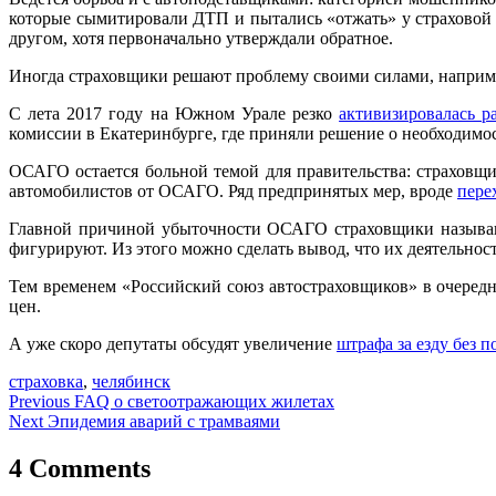
которые сымитировали ДТП и пытались «отжать» у страховой 2
другом, хотя первоначально утверждали обратное.
Иногда страховщики решают проблему своими силами, наприм
С лета 2017 году на Южном Урале резко
активизировалась 
комиссии в Екатеринбурге, где приняли решение о необходимо
ОСАГО остается больной темой для правительства: страховщи
автомобилистов от ОСАГО. Ряд предпринятых мер, вроде
пере
Главной причиной убыточности ОСАГО страховщики назыв
фигурируют. Из этого можно сделать вывод, что их деятельност
Тем временем «Российский союз автостраховщиков» в очеред
цен.
А уже скоро депутаты обсудят увеличение
штрафа за езду без 
страховка
,
челябинск
Навигация
Previous
FAQ о светоотражающих жилетах
Next
Эпидемия аварий с трамваями
по
записям
4 Comments