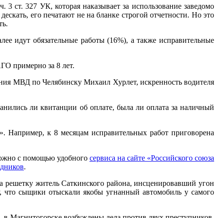
 3 ст. 327 УК, которая наказывает за использование заведомо
скать, его печатают не на бланке строгой отчетности. Но это
ть.
лее идут обязательные работы (16%), а также исправительные
ГО примерно за 8 лет.
ления МВД по Челябинску Михаил Хурлет, искренность водителя
ранились ли квитанции об оплате, была ли оплата за наличный
. Например, к 8 месяцам исправительных работ приговорена
 можно с помощью удобного
сервиса на сайте «Российского союза
едников
.
а решетку житель Саткинского района, инсценировавший угон
у, что сыщики отыскали якобы угнанный автомобиль у самого
 в Магнитогорске возбуждены дела против двух преступников,