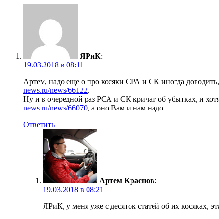
ЯРиК
:
19.03.2018 в 08:11
Артем, надо еще о про косяки СРА и СК иногда доводить,
news.ru/news/66122
.
Ну и в очередной раз РСА и СК кричат об убытках, и хотя
news.ru/news/66070
, а оно Вам и нам надо.
Ответить
Артем Краснов
:
19.03.2018 в 08:21
ЯРиК, у меня уже с десяток статей об их косяках, эт