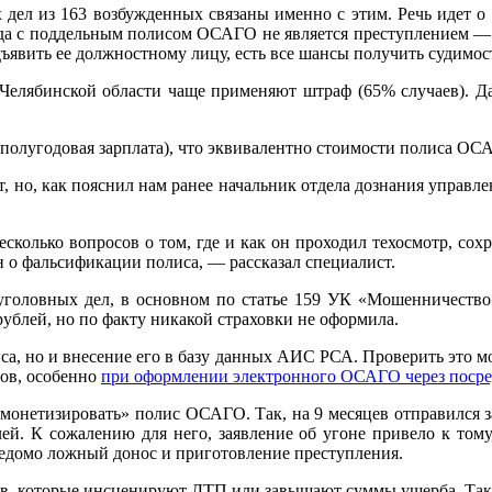
ел из 163 возбужденных связаны именно с этим. Речь идет о ч.
да с поддельным полисом ОСАГО не является преступлением — де
едъявить ее должностному лицу, есть все шансы получить судимос
 Челябинской области чаще применяют штраф (65% случаев). Да
полугодовая зарплата), что эквивалентно стоимости полиса ОСА
ют, но, как пояснил нам ранее начальник отдела дознания управ
есколько вопросов о том, где и как он проходил техосмотр, сох
 он о фальсификации полиса, — рассказал специалист.
уголовных дел, в основном по статье 159 УК «Мошенничество»
рублей, но по факту никакой страховки не оформила.
иса, но и внесение его в базу данных АИС РСА. Проверить это
ров, особенно
при оформлении электронного ОСАГО через поср
онетизировать» полис ОСАГО. Так, на 9 месяцев отправился з
лей. К сожалению для него, заявление об угоне привело к том
едомо ложный донос и приготовление преступления.
ов, которые инсценируют ДТП или завышают суммы ущерба. Так,