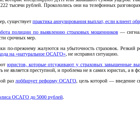
22 тысячи рублей. Прокололись они на телефонных разговорах, 
ер, существует
практика аннулирования выплат, если клиент обр
работа полиции по выявлению страховых мошенников
— сигнал
сти срочных мер.
ки по-прежнему жалуются на убыточность страховок. Резкий р
хода на «натуральное ОСАГО»
, не исправил ситуацию.
ают
юристов, которые отсуживают у страховых завышенные вы
ь не является преступной, и проблема не в самих юристах, а в ф
ной раз
лоббирует реформу ОСАГО
, цель которой — введение 
полиса ОСАГО до 5000 рублей
.