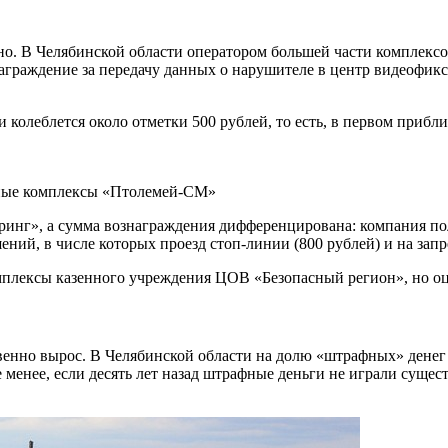
жно. В Челябинской области оператором большей части комплекс
аграждение за передачу данных о нарушителе в центр видеофикс
 колеблется около отметки 500 рублей, то есть, в первом приб
ные комплексы «Птолемей-СМ»
нг», а сумма вознаграждения дифференцирована: компания пол
шений, в числе которых проезд стоп-линии (800 рублей) и на за
мплексы казенного учреждения ЦОВ «Безопасный регион», но оц
нно вырос. В Челябинской области на долю «штрафных» денег пр
е менее, если десять лет назад штрафные деньги не играли суще