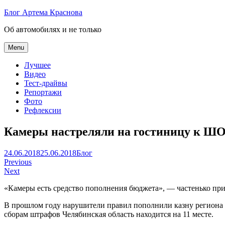
Skip
Блог Артема Краснова
to
Об автомобилях и не только
content
Menu
Лучшее
Видео
Тест-драйвы
Репортажи
Фото
Рефлексии
Камеры настреляли на гостиницу к Ш
Артем
24.06.2018
25.06.2018
Блог
Навигация
Краснов
Previous
Next
по
«Камеры есть средство пополнения бюджета», — частенько прич
записям
В прошлом году нарушители правил пополнили казну региона 
сборам штрафов Челябинская область находится на 11 месте.