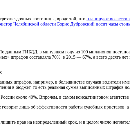
 трехзвездочных гостиницы,
вроде той, что
планируют возвести
рнатор Челябинской области Борис Дубровский носит часы
стои
о данным ГИБДД, в минувшем году из 109 миллионов постановл
ных» штрафов составляла 70%, в 2015 — 67%, а всего десять лет
х
нных штрафов, например, в большинстве случаев водители име
ения в бюджет, то есть реальная сумма выписанных штрафов до
 России около 40%. Впрочем, в самом консалтинговом агентстве
говорит лишь об эффективности работы судебных приставов, а 
 лишить прав на неопределенный срок, и в целом число неплате