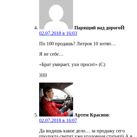
Парящий над дорогоЙ
:
02.07.2018 в 16:03
По 100 продашь? Литров 10 хотяп…
Я не себе…
«Брат умирает, ухи просит» (С)
)))))
Артем Краснов
:
02.07.2018 в 16:07
Да видишь какое дело… за продажу сего
продукта светит уже уголовная статья))) А в