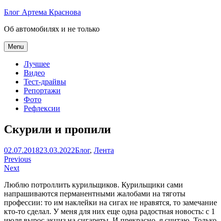
Skip
Блог Артема Краснова
to
Об автомобилях и не только
content
Menu
Лучшее
Видео
Тест-драйвы
Репортажи
Фото
Рефлексии
Скурили и пропили
Артем
02.07.2018
23.03.2022
Блог
,
Лента
Навигация
Краснов
Previous
Next
по
Люблю потроллить курильщиков. Курильщики сами
записям
напрашиваются перманентными жалобами на тяготы
профессии: то им наклейки на сигах не нравятся, то замечание
кто-то сделал. У меня для них еще одна радостная новость: с 1
июля вырос акциз на сигареты. И прекрасно, я считаю. Только