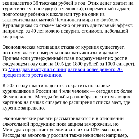
эквивалентно 36 тысячам рублей в год. Этих денег хватит на
туристическую поездку (на человека), современный гаджет,
подготовку ребенка к школе или тур на один из
заключительных матчей Чемпионата мира по футболу.
Курильщикам со стажем можно оценить длительный эффект:
например, за 40 лет можно искурить стоимость небольшой
квартиры.
Экономическая мотивация отказа от курения существует,
поэтому власти намерены повышать акцизы и дальше.
Причем если утвержденный план подразумевает их рост в
следующем году еще на 10% (до 1890 рублей за 1000 сигарет),
то
Минздрав выступил с инициативой более резкого 20-
процентного роста акцизов
.
К 2025 году власти надеются сократить поголовье
курильщиков в России на 4 млн человек — сегодня их более
36 миллионов. Методы борьбы разнообразны: от пугающих
картинок на пачках сигарет до расширения списка мест, где
курение запрещено.
Экономические рычаги рассматриваются и в отношении
алкогольной продукции: пока акцизы заморожены, но
Минздрав предлагает увеличивать их на 10% ежегодно.
Расходы на алкоголь у россиян также некислые: например,