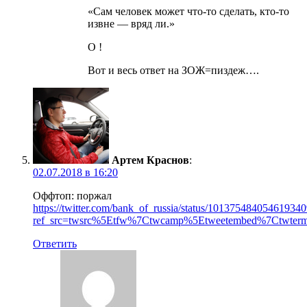
«Сам человек может что-то сделать, кто-то
извне — вряд ли.»
О !
Вот и весь ответ на ЗОЖ=пиздеж….
Артем Краснов
:
02.07.2018 в 16:20
Оффтоп: поржал
https://twitter.com/bank_of_russia/status/101375484054619340
ref_src=twsrc%5Etfw%7Ctwcamp%5Etweetembed%7Ctwter
Ответить