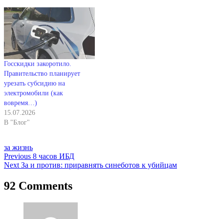
Госскидки закоротило.
Правительство планирует
урезать субсидию на
электромобили (как
вовремя…)
15.07.2026
В "Блог"
за жизнь
Навигация
Previous
8 часов ИБД
Next
За и против: приравнять синеботов к убийцам
по
записям
92 Comments