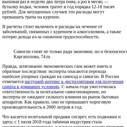
выпивая раз в неделю два литра пива, а раз в месяц —
бутылку водки, человек тратит в год порядка 12-18 тысяч
рублей. Для запущенных случаев эти расходы могут
превышать траты на курение.
В расчеты стоит включить и расходы на лечение от
заболеваний, связанных с курением и алкоголизмом, а также
потерю дохода из-за снижения трудоспособности.
Самогон гонят не только ради экономии, но и безопасност
Каргаполова, 74.ru
Правда, затягивание экономических гаек может иметь и
обратные последствия: эксперты опасаются перехода
наиболее упорных граждан на самосад и самогон. В России
отмечается
растущий интерес к дистилляторам для получения
спирта в домашних условиях
. С начала года ужесточилась
ответственность за нелегальное самогоноварение, но
эксперты не ожидают сильного влияния на рынок бытовых
аппаратов. Как правило, они не превышают пороговую
производительность в 2000 литров в год.
Что касается нелегальной продажи сигарет, есть подвижки и
здесь: с 1 июля 2018 года табачная индустрия стала
участником эксперимента, в рамках которого власти проверят