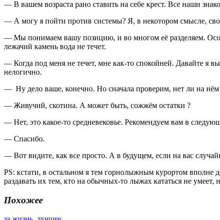
— В вашем возраста рано ставить на себе крест. Все наши знак
— А могу я пойти против системы? Я, в некотором смысле, сво
— Мы понимаем вашу позицию, и во многом её разделяем. Осо
лежачий камень вода не течет.
— Когда под меня не течет, мне как-то спокойней. Давайте я вы
нелогично.
— Ну дело ваше, конечно. Но сначала проверим, нет ли на нём
— Живучий, скотина. А может быть, сожжём остатки ?
— Нет, это какое-то средневековье. Рекомендуем вам в следу
— Спасибо.
— Вот видите, как все просто. А в будущем, если на вас случа
PS: кстати, в остальном я тем горнолыжным курортом вполне д
раздавать их тем, кто на обычных-то лыжах кататься не умеет, н
Похожее
за жизнь
,
лучшее