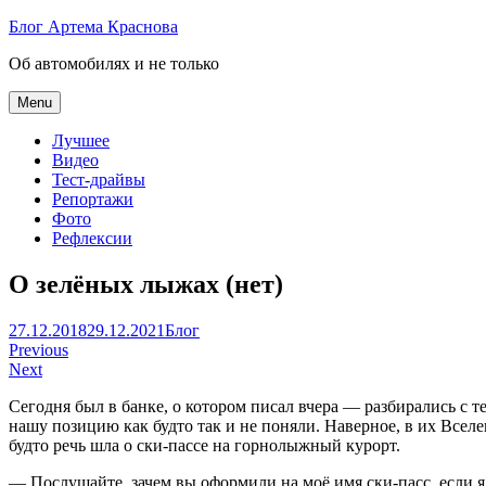
Skip
Блог Артема Краснова
to
Об автомобилях и не только
content
Menu
Лучшее
Видео
Тест-драйвы
Репортажи
Фото
Рефлексии
О зелёных лыжах (нет)
Артем
27.12.2018
29.12.2021
Блог
Навигация
Краснов
Previous
Next
по
Сегодня был в банке, о котором писал вчера — разбирались с 
записям
нашу позицию как будто так и не поняли. Наверное, в их Вселе
будто речь шла о ски-пассе на горнолыжный курорт.
— Послушайте, зачем вы оформили на моё имя ски-пасс, если я