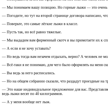
— Мы понимаем вашу позицию. Но горные лыжи — это очень з
— Погодите, но тут на второй странице договора написано, что
— Поверьте, это самые лёгкие лыжи в классе.
— Пусть так, но всё равно тяжелые.
— Мы выдадим вам фирменный скотч и вы примотаете их к спин
— А если я не хочу уставать?
— Но ведь тогда вам незачем отдыхать, верно? А человек не мо
— Всё-таки я не понимаю, для чего было оформлять на меня ск
— Вы ведь за него расписались.
— Но на общем собрании сказали, что раздадут проездные на т
— Это наше индивидуальное предложение для вас. Представляе
ведь лыжи весят по 40 килограммов.
— А у меня вообще нет лыж.