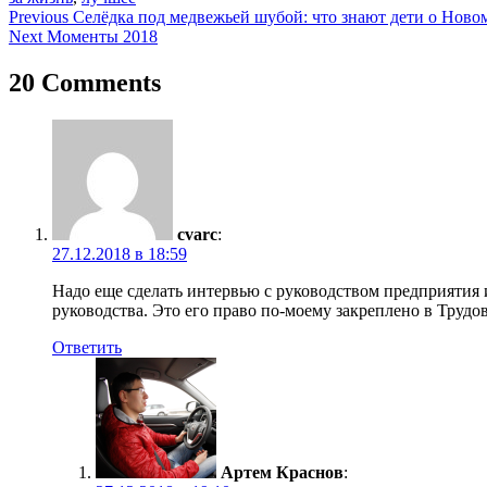
Навигация
Previous
Селёдка под медвежьей шубой: что знают дети о Ново
Next
Моменты 2018
по
записям
20 Comments
cvarc
:
27.12.2018 в 18:59
Надо еще сделать интервью с руководством предприятия 
руководства. Это его право по-моему закреплено в Трудов
Ответить
Артем Краснов
: