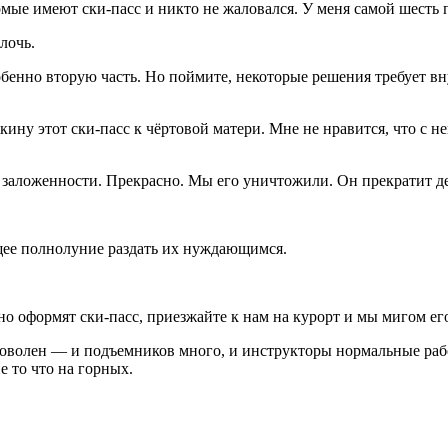
омые имеют ски-пасс и никто не жаловался. У меня самой шесть 
лочь.
бенно вторую часть. Но поймите, некоторые решения требует в
кину этот ски-пасс к чёртовой матери. Мне не нравится, что с не
 заложенности. Прекрасно. Мы его уничтожили. Он прекратит де
ющее полнолуние раздать их нуждающимся.
йно оформят ски-пасс, приезжайте к нам на курорт и мы мигом ег
оволен — и подъемников много, и инструкторы нормальные работ
е то что на горных.