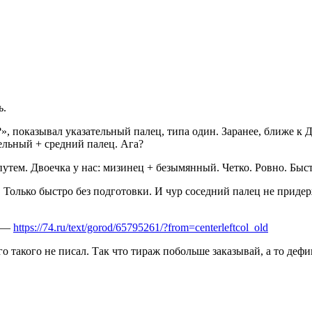
ь.
, показывал указательный палец, типа один. Заранее, ближе к Д
ельный + средний палец. Ага?
утем. Двоечка у нас: мизинец + безымянный. Четко. Ровно. Быст
 Только быстро без подготовки. И чур соседний палец не приде
ю —
https://74.ru/text/gorod/65795261/?from=centerleftcol_old
о такого не писал. Так что тираж побольше заказывай, а то дефиц