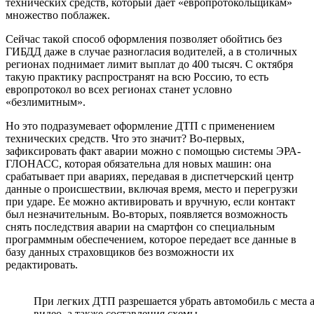
технических средств, который дает «европротокольщикам»
множество поблажек.
Сейчас такой способ оформления позволяет обойтись без
ГИБДД даже в случае разногласия водителей, а в столичных
регионах поднимает лимит выплат до 400 тысяч. С октября
такую практику распространят на всю Россию, то есть
европротокол во всех регионах станет условно
«безлимитным».
Но это подразумевает оформление ДТП с применением
технических средств. Что это значит? Во-первых,
зафиксировать факт аварии можно с помощью системы ЭРА-
ГЛОНАСС, которая обязательна для новых машин: она
срабатывает при авариях, передавая в диспетчерский центр
данные о происшествии, включая время, место и перегрузки
при ударе. Ее можно активировать и вручную, если контакт
был незначительным. Во-вторых, появляется возможность
снять последствия аварии на смартфон со специальным
программным обеспечением, которое передает все данные в
базу данных страховщиков без возможности их
редактировать.
При легких ДТП разрешается убрать автомобиль с места а
видео, а также составления схемы