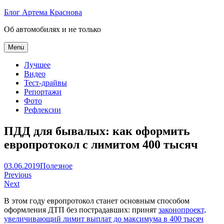
Skip
Блог Артема Краснова
to
Об автомобилях и не только
content
Menu
Лучшее
Видео
Тест-драйвы
Репортажи
Фото
Рефлексии
ПДД для бывалых: как оформить
европротокол с лимитом 400 тысяч
Артем
03.06.2019
Полезное
Навигация
Краснов
Previous
Next
по
В этом году европротокол станет основным способом
записям
оформления ДТП без пострадавших: принят
законопроект,
увеличивающий лимит выплат до максимума в 400 тысяч