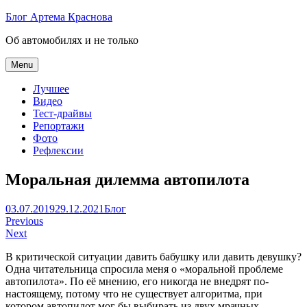
Skip
Блог Артема Краснова
to
Об автомобилях и не только
content
Menu
Лучшее
Видео
Тест-драйвы
Репортажи
Фото
Рефлексии
Моральная дилемма автопилота
Артем
03.07.2019
29.12.2021
Блог
Навигация
Краснов
Previous
Next
по
В критической ситуации давить бабушку или давить девушку?
записям
Одна читательница спросила меня о «моральной проблеме
автопилота». По её мнению, его никогда не внедрят по-
настоящему, потому что не существует алгоритма, при
котором автопилот мог бы выбирать из двух мрачных