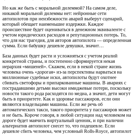
Но как же быть с моральной дилеммой? На самом деле,
никакой моральной дилеммы нет: нейронные сети
автопилотов при неизбежности аварий выберут сценарий,
который обещает наименьшие издержки. Каждое
происшествие будет оцениваться в денежном эквиваленте с
учетом юридических расходов и репутационных потерь. То,
что для нас трагедия, для авторов автопилота — определенная
сумма. Если бабушку дешевле девушки, значит…
База данных будет расти и усложняться с учетом реалий
конкретной страны, и постепенно сформируется некая
иерархия «мишеней». Скажем, если в некой стране жизнь
человека очень «дорогая» из-за перспективы нарваться на
миллионные судебные иски, автопилоты будут охотнее
сбивать светофоры и припаркованные машины. В авариях с
пострадавшими детьми высоки имиджевые потери, поскольку
новости такого рода расходятся по медиа, а значит, дети могут
быть в приоритете. Как и здоровье пассажиров, если они
являются владельцами машины. Если же речь об
автоматических такси, такого приоритета у пассажиров может
и не быть. Короче говоря, в любой ситуации над человеком на
дороге будет маячить виртуальный ценник, и при наличии
альтернатив автопилот снесет то, что подешевле. Если
дешевле сбить человека, чем условный
Rolls-Royce
, автопилот