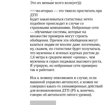
Это их меньше всего волнует)))
>>>во-вторых — это тяжело просчитать при
ДТП
Будет накапливаться статистика: нечто
подобное происходит в случае со
страховыми компаниями. Нейронные сети
— обучаемые системы, которые на
множестве примеров могут строить
обобщения. Причем эти обобщения могут
казаться людям не вполне даже логичными,
ну, скажем, по статистике будет получаться,
что мужчины в зеленых куртках ростом до
1,6 метра в среднем менее «ценны», чем
мужчины в серых пиджаках высокого роста.
Я утрирую, но нейронные сети примерно
так и работают.
Иск к хозяину невозможен в случае, если
машиной управлял автопилот, а хозяин не
совершил каких-то злонамеренных действий
для возникновения ДТП (PS я, конечно,
говорю об автопилоте пятого уровня).