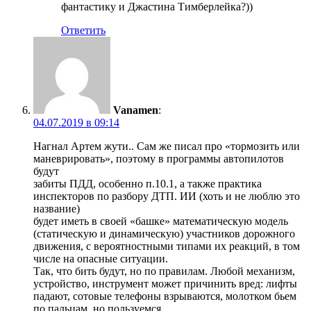
фантастику и Джастина Тимберлейка?))
Ответить
Vanamen
:
04.07.2019 в 09:14
Нагнал Артем жути.. Сам же писал про «тормозить или
маневрировать», поэтому в программы автопилотов
будут
забиты ПДД, особенно п.10.1, а также практика
инспекторов по разбору ДТП. ИИ (хоть и не люблю это
название)
будет иметь в своей «башке» математическую модель
(статическую и динамическую) участников дорожного
движения, с вероятностными типами их реакций, в том
числе на опасные ситуации.
Так, что бить будут, но по правилам. Любой механизм,
устройство, инструмент может причинить вред: лифты
падают, сотовые телефоны взрываются, молотком бьем
по пальцам, но пользуемся.