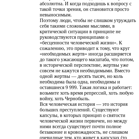
абсолютна. И когда подходишь к вопросу с
такой точки зрения, он становится просто
невыносимым.
Поэтому люди, чтобы не слишком утруждать
себя такими сложными мыслями, в
критической ситуации в принципе не
руководствуются принципами о
«бесценности человеческой жизни». К
сожалению, это приводит к тому, что круг
«необходимых жертв» иногда расширяется
до такого ужасающего масштаба, что потом,
в исторической перспективе, жертвы уже
совсем не кажутся необходимыми. Вместо
одной жертвы — десять тысяч, но коль
необходима была одна, необходимы и
оставшиеся 9 999. Такая логика и работает:
возьмите хоть время репрессий, хоть любую
войну, хоть Чернобыль.
Вся человеческая история — это история
больших преступлений. Существуют
капсулы, в которых принцип о святости
человеческой жизни первичен, но между
ними всегда существует почти полное
беззаконие и кровожадность, не слишком
очевидные тем, кто живет в капсулах (то