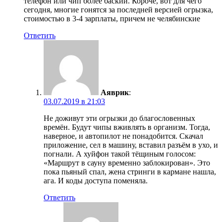
телефон или чип более баский. Короче, вот для чего
сегодня, многие гонятся за последней версией огрызка,
стоимостью в 3-4 зарплаты, причем не челябинские
Ответить
Аяврик
:
03.07.2019 в 21:03
Не доживут эти огрызки до благословенных
времён. Будут чипы вживлять в организм. Тогда,
наверное, и автопилот не понадобится. Скачал
приложение, сел в машину, вставил разъём в ухо, и
погнали. А хуйфон такой тёщиным голосом:
«Маршрут в сауну временно заблокирован». Это
пока пьяный спал, жена стринги в кармане нашла,
ага. И коды доступа поменяла.
Ответить