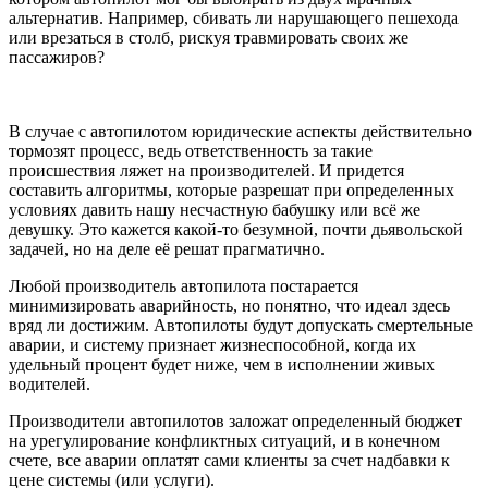
альтернатив. Например, сбивать ли нарушающего пешехода
или врезаться в столб, рискуя травмировать своих же
пассажиров?
В случае с автопилотом юридические аспекты действительно
тормозят процесс, ведь ответственность за такие
происшествия ляжет на производителей. И придется
составить алгоритмы, которые разрешат при определенных
условиях давить нашу несчастную бабушку или всё же
девушку. Это кажется какой-то безумной, почти дьявольской
задачей, но на деле её решат прагматично.
Любой производитель автопилота постарается
минимизировать аварийность, но понятно, что идеал здесь
вряд ли достижим. Автопилоты будут допускать смертельные
аварии, и систему признает жизнеспособной, когда их
удельный процент будет ниже, чем в исполнении живых
водителей.
Производители автопилотов заложат определенный бюджет
на урегулирование конфликтных ситуаций, и в конечном
счете, все аварии оплатят сами клиенты за счет надбавки к
цене системы (или услуги).