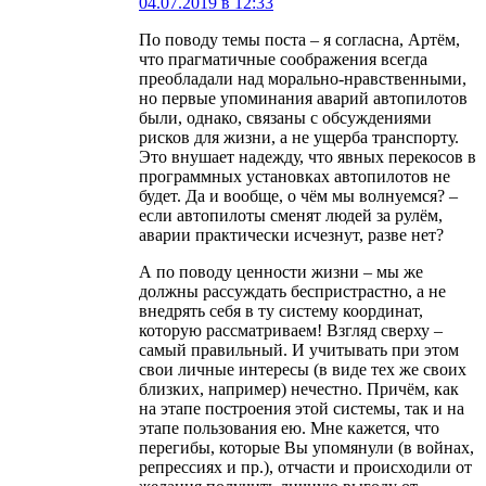
04.07.2019 в 12:33
По поводу темы поста – я согласна, Артём,
что прагматичные соображения всегда
преобладали над морально-нравственными,
но первые упоминания аварий автопилотов
были, однако, связаны с обсуждениями
рисков для жизни, а не ущерба транспорту.
Это внушает надежду, что явных перекосов в
программных установках автопилотов не
будет. Да и вообще, о чём мы волнуемся? –
если автопилоты сменят людей за рулём,
аварии практически исчезнут, разве нет?
А по поводу ценности жизни – мы же
должны рассуждать беспристрастно, а не
внедрять себя в ту систему координат,
которую рассматриваем! Взгляд сверху –
самый правильный. И учитывать при этом
свои личные интересы (в виде тех же своих
близких, например) нечестно. Причём, как
на этапе построения этой системы, так и на
этапе пользования ею. Мне кажется, что
перегибы, которые Вы упомянули (в войнах,
репрессиях и пр.), отчасти и происходили от