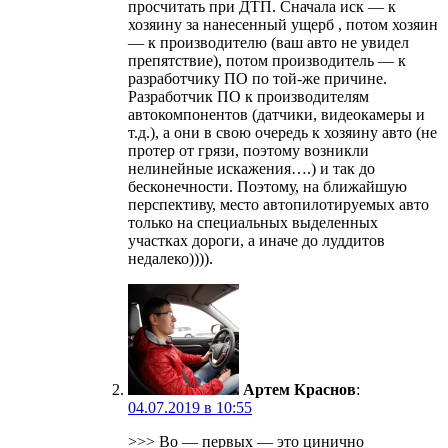
просчитать при ДТП. Сначала иск — к
хозяину за нанесенный ущерб , потом хозяин
— к производителю (ваш авто не увидел
препятствие), потом производитель — к
разработчику ПО по той-же причине.
Разработчик ПО к производителям
автокомпонентов (датчики, видеокамеры и
т.д.), а они в свою очередь к хозяину авто (не
протер от грязи, поэтому возникли
нелинейные искажения….) и так до
бесконечности. Поэтому, на ближайшую
перспективу, место автопилотируемых авто
только на специальных выделенных
участках дороги, а иначе до луддитов
недалеко)))).
Артем Краснов
:
04.07.2019 в 10:55
>>> Во — первых — это цинично