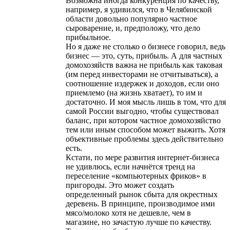
Возможна иногда конкуренция по качеству,
например, я удивился, что в Челябинской
области довольно популярно частное
сыроварение, и, предположу, что дело
прибыльное.
Но я даже не столько о бизнесе говорил, ведь
бизнес — это, суть, прибыль. А для частных
домохозяйств важна не прибыль как таковая
(им перед инвесторами не отчитываться), а
соотношение издержек и доходов, если оно
приемлемо (на жизнь хватает), то им и
достаточно. И моя мысль лишь в том, что для
самой России выгодно, чтобы существовал
баланс, при котором частное домохозяйство
тем или иным способом может выжить. Хотя
объективные проблемы здесь действительно
есть.
Кстати, по мере развития интернет-бизнеса
не удивлюсь, если начнётся тренд на
переселение «компьютерных фриков» в
пригороды. Это может создать
определенный рынок сбыта для окрестных
деревень. В принципе, производимое ими
мясо/молоко хотя не дешевле, чем в
магазине, но зачастую лучше по качеству.