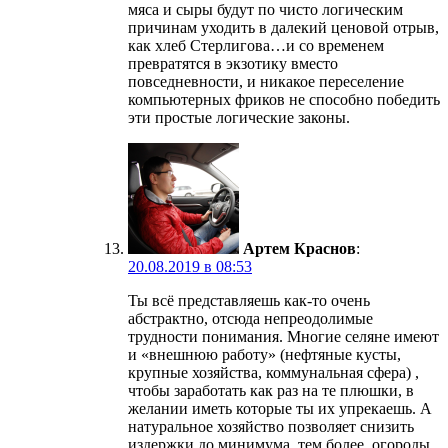
мяса и сыры будут по чисто логическим
причинам уходить в далекий ценовой отрыв,
как хлеб Стерлигова…и со временем
превратятся в экзотику вместо
повседневности, и никакое переселение
компьютерных фриков не способно победить
эти простые логические законы.
Артем Краснов
:
20.08.2019 в 08:53
Ты всё представляешь как-то очень
абстрактно, отсюда непреодолимые
трудности понимания. Многие селяне имеют
и «внешнюю работу» (нефтяные кусты,
крупные хозяйства, коммунальная сфера) ,
чтобы заработать как раз на те плюшки, в
желании иметь которые ты их упрекаешь. А
натуральное хозяйство позволяет снизить
издержки до минимума, тем более, огороды