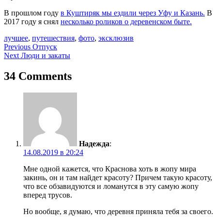
В прошлом году
в Куштиряк мы ездили через Уфу и Казань.
В
2017 году я снял
несколько роликов о деревенском быте.
лучшее
,
путешествия
,
фото
,
эксклюзив
Навигация
Previous
Отпуск
Next
Люди и закаты
по
записям
34 Comments
Надежда
:
14.08.2019 в 20:24
Мне одной кажется, что Краснова хоть в жопу мира
закинь, он и там найдет красоту? Причем такую красоту,
что все обзавидуются и ломанутся в эту самую жопу
вперед трусов.
Но вообще, я думаю, что деревня приняла тебя за своего.