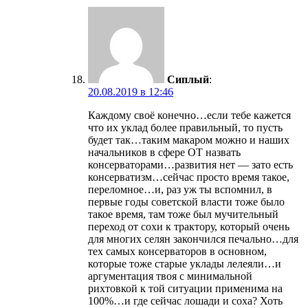
Сиплый
:
20.08.2019 в 12:46
Каждому своё конечно…если тебе кажется
что их уклад более правильный, то пусть
будет так…таким макаром можно и наших
начальников в сфере ОТ назвать
консерваторами…развития нет — зато есть
консерватизм…сейчас просто время такое,
переломное…и, раз уж ты вспомнил, в
первые годы советской власти тоже было
такое время, там тоже был мучительный
переход от сохи к трактору, который очень
для многих селян закончился печально…для
тех самых консерваторов в основном,
которые тоже старые уклады лелеяли…и
аргументация твоя с минимальной
рихтовкой к той ситуации применима на
100%…и где сейчас лошади и соха? Хоть