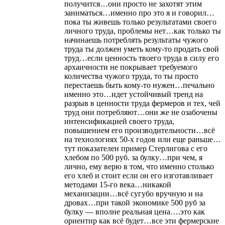
получится…они просто не захотят этим
заниматься…именно про это я и говорил…
пока ты живешь только результатами своего
личного труда, проблемы нет…как только ты
начинаешь потреблять результаты чужого
труда ты должен уметь кому-то продать свой
труд…если ценность твоего труда в силу его
архаичности не покрывает требуемого
количества чужого труда, то ты просто
перестаешь быть кому-то нужен…печально
именно это…идет устойчивый тренд на
разрыв в ценности труда фермеров и тех, чей
труд они потребляют…они же не озабочены
интенсификацией своего труда,
повышением его производительности…всё
на технологиях 50-х годов или еще раньше…
тут показателен пример Стерлигова с его
хлебом по 500 руб. за булку…при чем, я
лично, ему верю в том, что именно столько
его хлеб и стоит если он его изготавливает
методами 15-го века…никакой
механизации…всё сугубо вручную и на
дровах…при такой экономике 500 руб за
булку — вполне реальная цена….это как
ориентир как всё будет…все эти фермерские