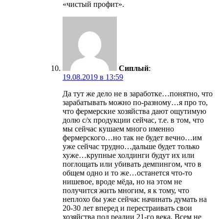
«чистый профит».
Сиплый
:
19.08.2019 в 13:59
Да тут же дело не в заработке…понятно, что
зарабатывать можно по-разному…я про то,
что фермерские хозяйства дают ощутимую
долю с/х продукции сейчас, т.е. в том, что
мы сейчас кушаем много именно
фермерского…но так не будет вечно…им
уже сейчас трудно…дальше будет только
хуже…крупные холдинги будут их или
поглощать или убивать демпингом, что в
общем одно и то же…останется что-то
нишевое, вроде мёда, но на этом не
получится жить многим, я к тому, что
неплохо бы уже сейчас начинать думать на
20-30 лет вперед и перестраивать свои
хозяйства под реалии 21-го века. Всем не