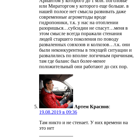
Ариантом у которого до 1 млн. поголовье
или Мираторгом у которого еще больше. в
нашей полосе нет смысла развивать даже
современные агрометоды вроде
гидропоники, т.к. у нас на отоплении
разоришься…субсидии не спасут…меня в
этом смысле всегда поражали стенания
людей старшего поколения по поводу
разваленных совхозов и колхозов…т.к. они
были неконкурентны в текущей ситуации и
развалились по вполне логичным причинам,
там где баланс был более-менее
положительный они работают до сих пор.
Артем Краснов
:
19.08.2019 в 09:36
Там никто и не стенает. У них времени на
это нет