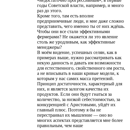
«недостаточно прогрессивным», в первые
годы Советской власти, например, и много
раз до этого.
Кроме того, там есть вполне
предприимчивые люди, и мне даже сложно
представить, чего именно ты от них ждёшь.
Чтобы они все стали эффективными
фермерами? Не окажется ли это явление
столь же уродливым, как эффективные
менеджеры?
В моём видение, успешных селян, как в
примерах выше, нужно рассматривать как
некую данность и давать им возможности
для естественного, свойственного им роста,
а не вписывать в наши кривые модели, к
которым у нас самих масса претензий.
Принцип достаточности, характерный для
них, и является залогом качества их
продуктов. Если они будут гнаться за
количество, за низкой себестоимостью, за
конкуренцией с Аристовыми, уйдёт их
главный плюс. Поэтому я бы не
перестраивал их мышление — оно во
многих аспектах представляется мне более
правильным, чем наше