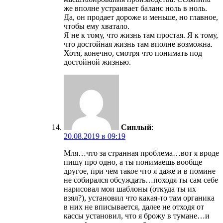
же вполне устраивает баланс ноль в ноль.
Да, он продает дороже и меньше, но главное,
чтобы ему хватало.
Я не к тому, что жизнь там простая. Я к тому,
что достойная жизнь там вполне возможна.
Хотя, конечно, смотря что понимать под
достойной жизнью.
Сиплый
:
20.08.2019 в 09:19
Мля…что за странная проблема…вот я вроде
пишу про одно, а ты понимаешь вообще
другое, при чем такое что я даже и в помине
не собирался обсуждать…походя ты сам себе
нарисовал мои шаблоны (откуда ты их
взял?), установил что какая-то там органика
в них не вписывается, далее не отходя от
кассы установил, что я брожу в тумане…и