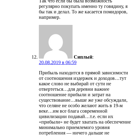
Так что если бы была возможность
регулярно покупать именно ту говядину, я
бы так и делал. То же касается помидоров,
например.
Сиплый
:
20.08.2019 в 06:59
Прибыль находится в прямой зависимости
от соотношения издержек и доходов…тут
какое слово не выбирай от сути не
отвертеться…для деревни важнее
соотношение прибыли и затрат на
существование…выше же уже обсуждали,
что селяне не особо желают жить в 19-м
веке…им все блага современной
цивилизации подавай…т.е. если их
«прибыли» не будет хватать на обеспечение
минимально приемлемого уровня
потребления — ничего дальше не