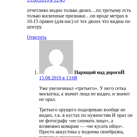
отчетливо видно только двоих…по третьему есть
только косвенные признаки…он вроде метрах в
10-15 правее (для нас) от тех двоих что видны по
центру.
Ответить
Парящий над дорогоЙ
:
15.08.2019 в 13:08
Уже увеличивал «третьего». У него сетка
москитка, а значит лица не видно, и значит
не орал.
Третьего орущего подозреваю вообще не
видно, т.к. в кустах по нужностям И орал он
не фотографу «не снимать лицо», а
возможно комарам — «не кусать ийцо».
Просто аккустика у водоема своебразна,