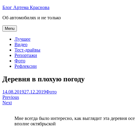
Skip
Блог Артема Краснова
to
Об автомобилях и не только
content
Menu
Лучшее
Видео
Тест-драйвы
Репортажи
Фото
Рефлексии
Деревня в плохую погоду
Артем
14.08.2019
27.12.2019
Фото
Навигация
Краснов
Previous
Next
по
записям
Мне всегда было интересно, как выглядит эта деревня осе
вполне октябрьской