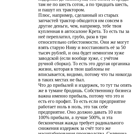
там не по шесть соток, а по тридцать шесть,
и пашут их трактором.
Плюс, например, сделанный из старых
запчастей трактор обходится им совсем в
другие деньги, чем, например, тебе твоя
купленная в автосалоне Крета. То есть ты за
неё переплатил, грубо, раза в три
относительно себестоимости. Они же могут
взять старую Ниву и восстановить её за 50
тысяч рублей, и она будет немногим хуже
заводской (если вообще хуже, с учётом
ручной сборки). То есть это другая органика
жизни, которая в твои шаблоны не
вписывается, видимо, потому что ты никогда
в таких местах не был.
Что до прибылей и издержек, то тут ты опять
же в тумане бродишь. Собственнику бизнеса
важна именно прибыль, потому что это и
есть его профит. То есть если предприятие
работает ноль в ноль, это так себе
предприятие. Оно должно давать 10 или
100% прибыли, а лучше 500%, и эта
бесконечная жажда требует радикального
снижения издержек за счёт того же
масштабирования производства. Селянина