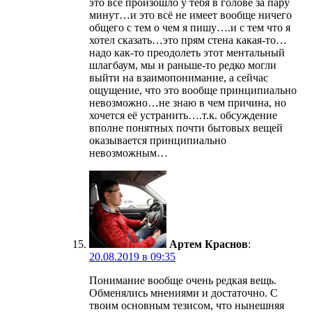
это всё произошло у тебя в голове за пару
минут…и это всё не имеет вообще ничего
общего с тем о чем я пишу….и с тем что я
хотел сказать…это прям стена какая-то…
надо как-то преодолеть этот ментальный
шлагбаум, мы и раньше-то редко могли
выйти на взаимопонимание, а сейчас
ощущение, что это вообще принципиально
невозможно…не знаю в чем причина, но
хочется её устранить….т.к. обсуждение
вполне понятных почти бытовых вещей
оказывается принципиально
невозможным…
Артем Краснов
:
20.08.2019 в 09:35
Понимание вообще очень редкая вещь.
Обменялись мнениями и достаточно. С
твоим основным тезисом, что нынешняя