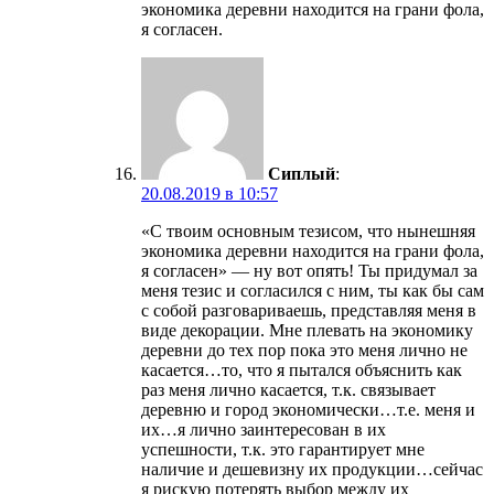
экономика деревни находится на грани фола,
я согласен.
Сиплый
:
20.08.2019 в 10:57
«С твоим основным тезисом, что нынешняя
экономика деревни находится на грани фола,
я согласен» — ну вот опять! Ты придумал за
меня тезис и согласился с ним, ты как бы сам
с собой разговариваешь, представляя меня в
виде декорации. Мне плевать на экономику
деревни до тех пор пока это меня лично не
касается…то, что я пытался объяснить как
раз меня лично касается, т.к. связывает
деревню и город экономически…т.е. меня и
их…я лично заинтересован в их
успешности, т.к. это гарантирует мне
наличие и дешевизну их продукции…сейчас
я рискую потерять выбор между их