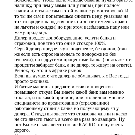
наличку, при чем у мамы или у папы ( при полном
знании что ты же сам в этой машине ремонтировал). И
то ты же сам и попытаешься снизить цену, указывая на
то что вроде как родственник ( а значит имеешь право
на льготы и скидки) но при этом наебываешь папу или
маму-продавца.
Дилер продает допоборудование, услуги банка и
страховки, понятно что они в сговоре 100%.
Серый дилер продает чуть подешевле, без допов, (или
же если есть спрос на модель то подороже но без
очереди), но с другими процентами банка ( опять же эти
проценты забирает банк, а не дилер, те живут на откате).
Рынок, ну это и в африке рынок.
Если вы думаете что дилер не обманыват, я с Вас тогда
просто хихикаю.
И битые машины продают, и ставки процентов
повышают, откуда Вы знаете какой банк вам именно
отказал, и по какой причине, или это личное мнение
специалиста по кредитованию (страхованию)
работающему от лица банка но получающему зп у
дилера. Откуда вы знаете что страховка жизни и каско
не сто-двести тысяч, а всего два раза по двадцать. Ну
нет Вы же слышали что полис КАСКО это ну очень
дорого.