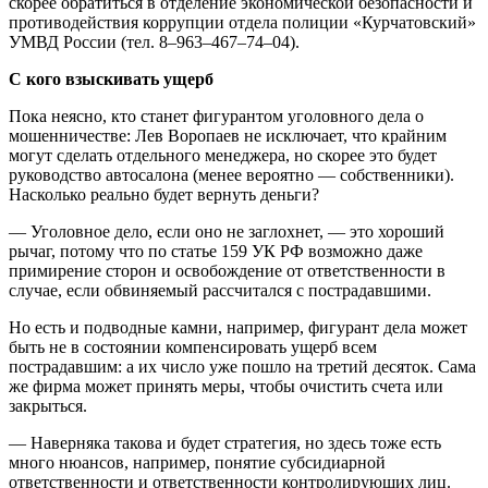
скорее обратиться в отделение экономической безопасности и
противодействия коррупции отдела полиции «Курчатовский»
УМВД России (тел. 8–963–467–74–04).
С кого взыскивать ущерб
Пока неясно, кто станет фигурантом уголовного дела о
мошенничестве: Лев Воропаев не исключает, что крайним
могут сделать отдельного менеджера, но скорее это будет
руководство автосалона (менее вероятно — собственники).
Насколько реально будет вернуть деньги?
— Уголовное дело, если оно не заглохнет, — это хороший
рычаг, потому что по статье 159 УК РФ возможно даже
примирение сторон и освобождение от ответственности в
случае, если обвиняемый рассчитался с пострадавшими.
Но есть и подводные камни, например, фигурант дела может
быть не в состоянии компенсировать ущерб всем
пострадавшим: а их число уже пошло на третий десяток. Сама
же фирма может принять меры, чтобы очистить счета или
закрыться.
— Наверняка такова и будет стратегия, но здесь тоже есть
много нюансов, например, понятие субсидиарной
ответственности и ответственности контролирующих лиц.