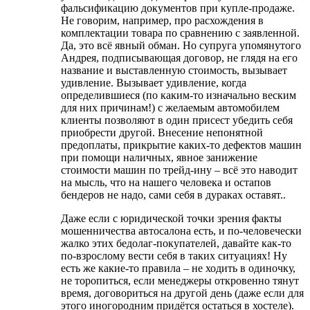
фальсификацию документов при купле-продаже.
Не говорим, например, про расхождения в
комплектации товара по сравнению с заявленной.
Да, это всё явный обман. Но супруга упомянутого
Андрея, подписывающая договор, не глядя на его
название и выставленную стоимость, вызывает
удивление. Вызывает удивление, когда
определившиеся (по каким-то изначально веским
для них причинам!) с желаемым автомобилем
клиенты позволяют в один присест убедить себя
приобрести другой. Внесение непонятной
предоплаты, прикрытие каких-то дефектов машин
при помощи наличных, явное занижение
стоимости машин по трейд-ину – всё это наводит
на мысль, что на нашего человека и остапов
бендеров не надо, сами себя в дураках оставят..
Даже если с юридической точки зрения факты
мошенничества автосалона есть, и по-человечески
жалко этих бедолаг-покупателей, давайте как-то
по-взрослому вести себя в таких ситуациях! Ну
есть же какие-то правила – не ходить в одиночку,
не торопиться, если менеджеры откровенно тянут
время, договориться на другой день (даже если для
этого иногородним придётся остаться в хостеле).