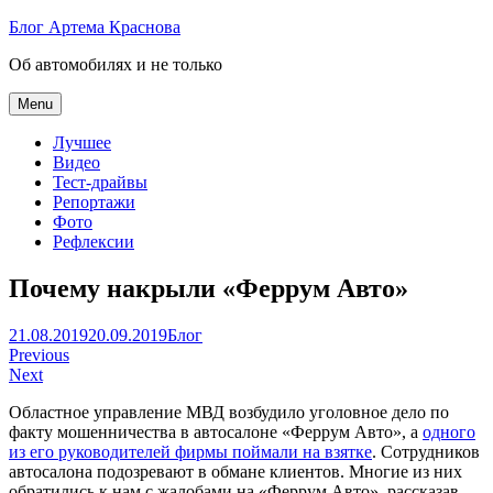
Skip
Блог Артема Краснова
to
Об автомобилях и не только
content
Menu
Лучшее
Видео
Тест-драйвы
Репортажи
Фото
Рефлексии
Почему накрыли «Феррум Авто»
Артем
21.08.2019
20.09.2019
Блог
Навигация
Краснов
Previous
Next
по
Областное управление МВД возбудило уголовное дело по
записям
факту мошенничества в автосалоне «Феррум Авто», а
одного
из его руководителей фирмы поймали на взятке
. Сотрудников
автосалона подозревают в обмане клиентов. Многие из них
обратились к нам с жалобами на «Феррум Авто», рассказав