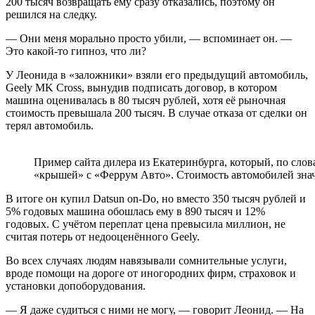
200 тысяч возвращать ему сразу отказались, поэтому он
решился на следку.
— Они меня морально просто убили, — вспоминает он. —
Это какой-то гипноз, что ли?
У Леонида в «заложники» взяли его предыдущий автомобиль,
Geely MK Cross, вынудив подписать договор, в котором
машина оценивалась в 80 тысяч рублей, хотя её рыночная
стоимость превышала 200 тысяч. В случае отказа от сделки он
терял автомобиль.
Пример сайта дилера из Екатеринбурга, который, по сло
«крышей» с «Феррум Авто». Стоимость автомобилей зна
В итоге он купил Datsun on-Do, но вместо 350 тысяч рублей и
5% годовых машина обошлась ему в 890 тысяч и 12%
годовых. С учётом переплат цена превысила миллион, не
считая потерь от недооценённого Geely.
Во всех случаях людям навязывали сомнительные услуги,
вроде помощи на дороге от иногородних фирм, страховок и
установки допоборудования.
— Я даже судиться с ними не могу, — говорит Леонид. — На