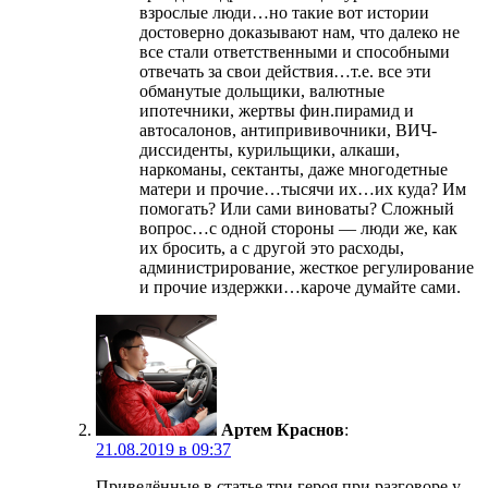
взрослые люди…но такие вот истории
достоверно доказывают нам, что далеко не
все стали ответственными и способными
отвечать за свои действия…т.е. все эти
обманутые дольщики, валютные
ипотечники, жертвы фин.пирамид и
автосалонов, антипрививочники, ВИЧ-
диссиденты, курильщики, алкаши,
наркоманы, сектанты, даже многодетные
матери и прочие…тысячи их…их куда? Им
помогать? Или сами виноваты? Сложный
вопрос…с одной стороны — люди же, как
их бросить, а с другой это расходы,
администрирование, жесткое регулирование
и прочие издержки…кароче думайте сами.
Артем Краснов
:
21.08.2019 в 09:37
Приведённые в статье три героя при разговоре у