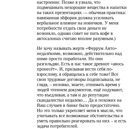
настроение. Позже я узнала, что
подмешивать нехорошие вещества в напитки
на таких презентациях — обычная практика:
навязанная эйфория должна усиливать
вербальное влияние на новичков. У меня
потребности отдать свои деньги не
возникло, однако совет не пить кофе в
автосалонах считаю вполне разумным.)
Не хочу называть жертв «Феррум Авто»
недалёкими, возможно, действительно над
ними просто поработали. Но они
разгильдяи. Есть в нас такое древнее «авось
пронесёт». И, призывая вести себя по-
взрослому, я обращалась к себе тоже! Все
свои трудовые договоры подписывала, не
глядя, – неловко, знаете, отнимать время у
людей чтением документов, ещё подумают,
что въедливая, а там и до репутации
скандалистки недалеко… Да и похожих на
Ваш случаев в банке было предостаточно.
Но это только укрепляет меня в мысли, что
учитывать все возможные обстоятельства и
уметь правильно реагировать на них – и есть
задача потребителей.