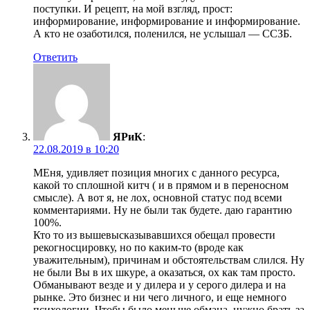
поступки. И рецепт, на мой взгляд, прост:
информирование, информирование и информирование.
А кто не озаботился, поленился, не услышал — ССЗБ.
Ответить
ЯРиК
:
22.08.2019 в 10:20
МЕня, удивляет позиция многих с данного ресурса,
какой то сплошной китч ( и в прямом и в переносном
смысле). А вот я, не лох, основной статус под всеми
комментариями. Ну не были так будете. даю гарантию
100%.
Кто то из вышевысказывавшихся обещал провести
рекогносцировку, но по каким-то (вроде как
уважительным), причинам и обстоятельствам слился. Ну
не были Вы в их шкуре, а оказаться, ох как там просто.
Обманывают везде и у дилера и у серого дилера и на
рынке. Это бизнес и ни чего личного, и еще немного
психологии. Чтобы было меньше обмана, нужно брать за