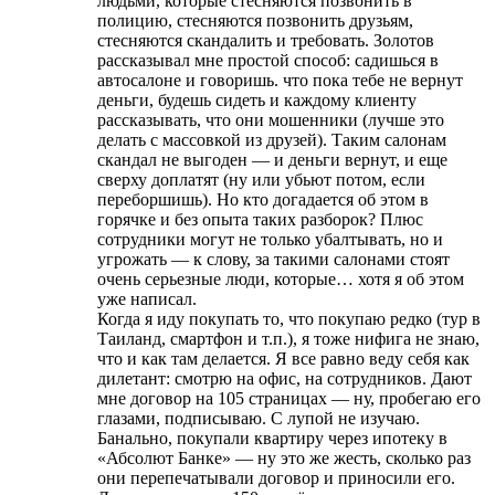
людьми, которые стесняются позвонить в
полицию, стесняются позвонить друзьям,
стесняются скандалить и требовать. Золотов
рассказывал мне простой способ: садишься в
автосалоне и говоришь. что пока тебе не вернут
деньги, будешь сидеть и каждому клиенту
рассказывать, что они мошенники (лучше это
делать с массовкой из друзей). Таким салонам
скандал не выгоден — и деньги вернут, и еще
сверху доплатят (ну или убьют потом, если
переборшишь). Но кто догадается об этом в
горячке и без опыта таких разборок? Плюс
сотрудники могут не только убалтывать, но и
угрожать — к слову, за такими салонами стоят
очень серьезные люди, которые… хотя я об этом
уже написал.
Когда я иду покупать то, что покупаю редко (тур в
Таиланд, смартфон и т.п.), я тоже нифига не знаю,
что и как там делается. Я все равно веду себя как
дилетант: смотрю на офис, на сотрудников. Дают
мне договор на 105 страницах — ну, пробегаю его
глазами, подписываю. С лупой не изучаю.
Банально, покупали квартиру через ипотеку в
«Абсолют Банке» — ну это же жесть, сколько раз
они перепечатывали договор и приносили его.