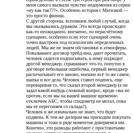
меня самого вызвали чувство недоумения из серии
«ну как так???». Особенно история с Матизкой —
это просто финиш.
С другой стороны, вспомним любой случай, когда
мы оказывались дураком. Это всегда происходит
как-то неожиданно, внезапно, по нерасчётному
сценарию, особенно если этот сценарий очень
точно выстроен под психологию определенных
людей. Мы же не знаем обстановки и атмосферы.
Показывают договор трейд-ина, дают прочитать,
человек садится подписывать, к нему подходит
другой менеджер, спрашивает что-то, попутно в
договоре небольшая ошибочка, первый менеджер
распечатывает его заново, внешне всё то же самое,
шапка и все дела. Человек ставит подпись, еще
переваривая то, что сказал второй менеджер (а он
задал какой-нибудь сложный вопрос, вроде «вы не
против, если мы на вашей машине временно
отключим АБС, чтобы спидометр не мотал, пока
мы ее перегоняем со склада?).
Человек н же изначально не знает, что будет
подмена. К тем же дилерам мы приходим покупать
машины и тоже в ряде моментов доверяемся им.
Конечно, эти разводы работают с простоватыми