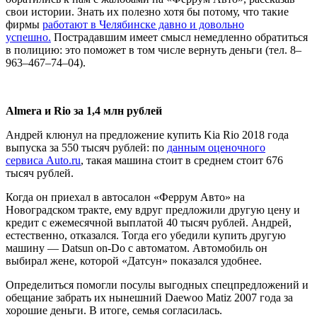
свои истории. Знать их полезно хотя бы потому, что такие
фирмы
работают в Челябинске давно и довольно
успешно.
Пострадавшим имеет смысл немедленно обратиться
в полицию: это поможет в том числе вернуть деньги (тел. 8–
963–467–74–04).
Almera и Rio за 1,4 млн рублей
Андрей клюнул на предложение купить Kia Rio 2018 года
выпуска за 550 тысяч рублей: по
данным оценочного
сервиса
Auto.ru
, такая машина стоит в среднем стоит 676
тысяч рублей.
Когда он приехал в автосалон «Феррум Авто» на
Новоградском тракте, ему вдруг предложили другую цену и
кредит с ежемесячной выплатой 40 тысяч рублей. Андрей,
естественно, отказался. Тогда его убедили купить другую
машину — Datsun on-Do с автоматом. Автомобиль он
выбирал жене, которой «Датсун» показался удобнее.
Определиться помогли посулы выгодных спецпредложений и
обещание забрать их нынешний Daewoo Matiz 2007 года за
хорошие деньги. В итоге, семья согласилась.