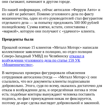
они съезжают, начинают в другом городе.
По нашей информации, сейчас автосалон «Феррум Авто» и
их сайт не работают. Помимо уголовного дела по факту
мошенничества, один из его руководителей стал фигурантом
отдельного дела — за попытку предложить 500 000 рублей
полицейскому. Сумма взятки, кстати, сопоставима с
«маржой», которую они получают с «удачного» клиента.
Прецеденты были
Прошлой осенью 15 клиентов «Металл Моторс» написали
коллективное заявление в полицию, но отдел полиции
Северо-Западный УМВД по Челябинску
отказал в
возбуждении уголовного дела по статье 159 УК
«Мошенничество»
.
В материалах проверки фигурировали объяснения
сотрудников автосалона (тогда — «Металл Моторс»): они
ссылались, что все документы клиенты подписывали
добровольно. Этого, судя по всему, оказалось достаточно для
отказа в возбуждении дела, и определённая логика в этом
есть: подобные конторы вынуждают человека поставить
подпись, но факт принуждения никак не фиксируется,
поэтому де-юре сделка выглядит добровольной и законной.