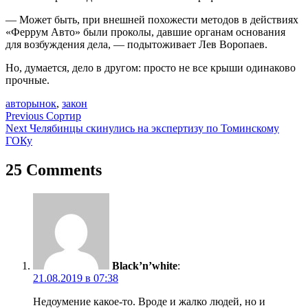
— Может быть, при внешней похожести методов в действиях
«Феррум Авто» были проколы, давшие органам основания
для возбуждения дела, — подытоживает Лев Воропаев.
Но, думается, дело в другом: просто не все крыши одинаково
прочные.
авторынок
,
закон
Навигация
Previous
Сортир
Next
Челябинцы скинулись на экспертизу по Томинскому
по
ГОКу
записям
25 Comments
Black’n’white
:
21.08.2019 в 07:38
Недоумение какое-то. Вроде и жалко людей, но и