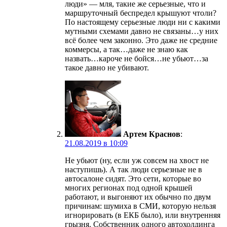
люди» — мля, такие же серьезные, что и
маршруточный беспредел крышуют чтоли?
По настоящему серьезные люди ни с какими
мутными схемами давно не связаны…у них
всё более чем законно. Это даже не средние
коммерсы, а так…даже не знаю как
назвать…кароче не бойся…не убьют…за
такое давно не убивают.
Артем Краснов
:
21.08.2019 в 10:09
Не убьют (ну, если уж совсем на хвост не
наступишь). А так люди серьезные не в
автосалоне сидят. Это сети, которые во
многих регионах под одной крышей
работают, и выгоняют их обычно по двум
причинам: шумиха в СМИ, которую нельзя
игнорировать (в ЕКБ было), или внутренняя
грызня. Собственник одного автохолдинга