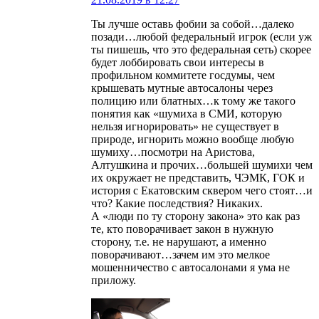
Ты лучше оставь фобии за собой…далеко
позади…любой федеральный игрок (если уж
ты пишешь, что это федеральная сеть) скорее
будет лоббировать свои интересы в
профильном коммитете госдумы, чем
крышевать мутные автосалоны через
полицию или блатных…к тому же такого
понятия как «шумиха в СМИ, которую
нельзя игнорировать» не существует в
природе, игнорить можно вообще любую
шумиху…посмотри на Аристова,
Алтушкина и прочих…большей шумихи чем
их окружает не представить, ЧЭМК, ГОК и
история с Екатовским сквером чего стоят…и
что? Какие последствия? Никаких.
А «люди по ту сторону закона» это как раз
те, кто поворачивает закон в нужную
сторону, т.е. не нарушают, а именно
поворачивают…зачем им это мелкое
мошенничество с автосалонами я ума не
приложу.