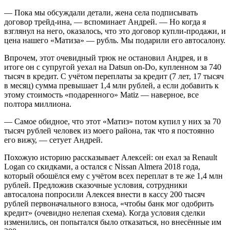
— Пока мы обсуждали детали, жена села подписывать
договор трейд-ина, — вспоминает Андрей. — Но когда я
взглянул на него, оказалось, что это договор купли-продажи, и
цена нашего «Матиза» — рубль. Мы подарили его автосалону.
Впрочем, этот очевидный трюк не остановил Андрея, и в
итоге он с супругой уехал на Datsun on-Do, купленном за 740
тысяч в кредит. С учётом переплаты за кредит (7 лет, 17 тысяч
в месяц) сумма превышает 1,4 млн рублей, а если добавить к
этому стоимость «подаренного» Matiz — наверное, все
полтора миллиона.
— Самое обидное, что этот «Матиз» потом купил у них за 70
тысяч рублей человек из моего района, так что я постоянно
его вижу, — сетует Андрей.
Похожую историю рассказывает Алексей: он ехал за Renault
Logan со скидками, а остался с Nissan Almera 2018 года,
который обошёлся ему с учётом всех переплат в те же 1,4 млн
рублей. Предложив сказочные условия, сотрудники
автосалона попросили Алексея внести в кассу 200 тысяч
рублей первоначального взноса, «чтобы банк мог одобрить
кредит» (очевидно нелепая схема). Когда условия сделки
изменились, он попытался было отказаться, но внесённые им