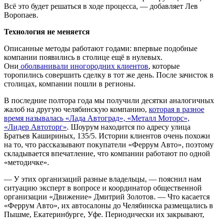
Всё это будет решаться в ходе процесса, — добавляет Лев
Воропаев.
Технология не меняется
Описанные методы работают годами: впервые подобные
компании появились в столице ещё в нулевых.
Они
оболванивали иногородних клиентов
, которые
торопились совершить сделку в тот же день. После зачисток в
столицах, компании пошли в регионы.
В последние полтора года мы получили десятки аналогичных
жалоб на другую челябинскую компанию,
которая в разное
время называлась «Лада Автоград», «Металл Моторс»,
«Лидер Автоторг»
. Шоурум находится по адресу улица
Братьев Кашириных, 135/5. Истории клиентов очень похожи
на то, что рассказывают покупатели «Феррум Авто», поэтому
складывается впечатление, что компании работают по одной
«методичке».
— У этих организаций разные владельцы, — пояснил нам
ситуацию эксперт в вопросе и координатор общественной
организации «Движение» Дмитрий Золотов. — Что касается
«Феррум Авто», их автосалоны до Челябинска размещались в
Пышме, Екатеринбурге, Уфе. Периодически их закрывают,