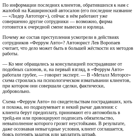
По информации последних клиентов, обратившихся к нам с
жалобой на Каширинский автосалон (его последние название
— «Лидер Автоторг»), сейчас в нём работают уже
совершенно другие сотрудники — возможно, фирма
готовится к очередной смене вывески и юрлица.
Почему же состав преступления усмотрели в действиях
сотрудников «Феррум Авто»? Автоюрист Лев Воропаев
считает, что дело может быть в большей жёсткости их методов
работы.
— Ко мне обращались за консультацией пострадавшие от
подобных салонов, и, на первый взгляд, в «Феррум Авто»
работали грубее, — говорит эксперт. — В «Металл Моторсе»
схема строилась на психологическом изматывании клиентов,
при котором они совершали сделки, фактически,
добровольно.
Схема «Феррум Авто» по свидетельствам пострадавших, хоть
и похожа, но подразумевает и некий рычаг давления: с
клиента берут предоплату, принимают его автомобиль в
трейд-ин или провоцируют подписать обязательство,
невыполнение которого грозит неустойками. В результате,
даже осознавая невыгодные условия, клиент соглашается,
боясь потерять задаток или заплатить штраф.