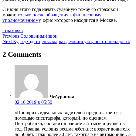
С июня этого года начать судебную тяжбу со страховой
можно
только после обращения к финансовому
уполномоченному
, офис которого находится в Москве.
страховка
Навигация
Previous
Соловьиный звон
Next
Куда уходят цены: марки демпингуют, но это ненадолго
по
записям
2 Comments
Чебурашка
:
02.10.2019 в 05:50
«Поощрить идеальных водителей предполагается с
помощью спецтарифа, который, по оценкам
Центробанка, составит в районе 2,5 тысячи рублей в
год. Правда, условия весьма жёсткие: возраст водителя
до 50 лет, стаж более 30 лет, тахограф на автомобиле…»