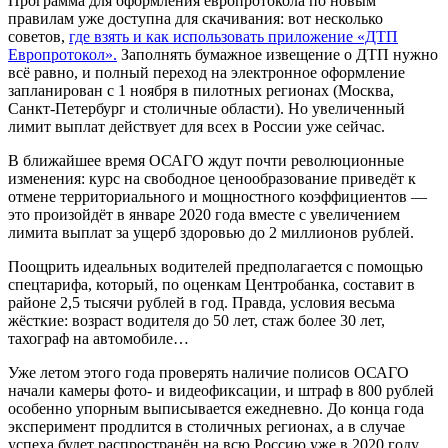
Программа для оформления европротокола по новым
правилам уже доступна для скачивания: вот несколько
советов,
где взять и как использовать приложение «ДТП
Европротокол».
Заполнять бумажное извещение о ДТП нужно
всё равно, и полный переход на электронное оформление
запланирован с 1 ноября в пилотных регионах (Москва,
Санкт-Петербург и столичные области). Но увеличенный
лимит выплат действует для всех в России уже сейчас.
В ближайшее время ОСАГО ждут почти революционные
изменения: курс на свободное ценообразование приведёт к
отмене территориального и мощностного коэффициентов —
это произойдёт в январе 2020 года вместе с увеличением
лимита выплат за ущерб здоровью до 2 миллионов рублей.
Поощрить идеальных водителей предполагается с помощью
спецтарифа, который, по оценкам Центробанка, составит в
районе 2,5 тысячи рублей в год. Правда, условия весьма
жёсткие: возраст водителя до 50 лет, стаж более 30 лет,
тахограф на автомобиле…
Уже летом этого года проверять наличие полисов ОСАГО
начали камеры фото- и видеофиксации, и штраф в 800 рублей
особенно упорным выписывается ежедневно. До конца года
эксперимент продлится в столичных регионах, а в случае
успеха будет распространён на всю Россию уже в 2020 году.