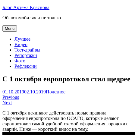
Skip
Блог Артема Краснова
to
Об автомобилях и не только
content
Menu
Лучшее
Видео
Тест-драйвы
Репортажи
Фото
Рефлексии
C 1 октября европротокол стал щедрее
Артем
01.10.2019
02.10.2019
Полезное
Навигация
Краснов
Previous
Next
по
С 1 октября начинают действовать новые правила
записям
оформления европротокола по ОСАГО, которые делают
европротокол самой удобной схемой оформления городских
аварий. Ниже — короткий видос на тему.