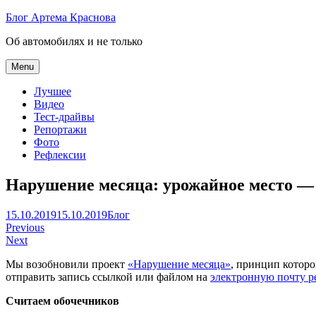
Skip
Блог Артема Краснова
to
Об автомобилях и не только
content
Menu
Лучшее
Видео
Тест-драйвы
Репортажи
Фото
Рефлексии
Нарушение месяца: урожайное место — 
Артем
15.10.2019
15.10.2019
Блог
Навигация
Краснов
Previous
Next
по
Мы возобновили проект
«Нарушение месяца»
, принцип которо
записям
отправить запись ссылкой или файлом на
электронную почту р
Считаем обочечников