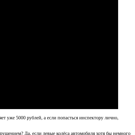
ет уже 5000 рублей, а если попасться инспектору лично,
арушением? Да, если левые колёса автомобиля хотя бы немного