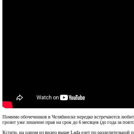
Помимо обочечников в Челябинске нередко встречаются любител
грозит уже лишение прав на срок до 6 месяцев (до года за повт
Кстати, на одном из видео выше Lada едет по разделительной 