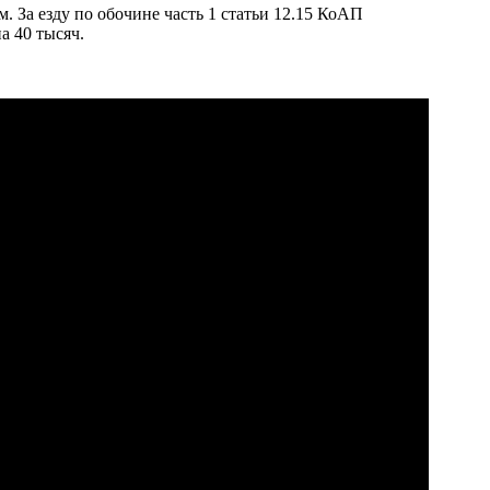
 За езду по обочине часть 1 статьи 12.15 КоАП
а 40 тысяч.