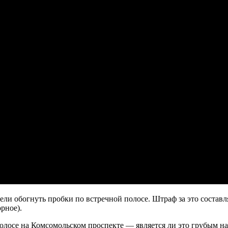
и обогнуть пробки по встречной полосе. Штраф за это составля
орное).
полосе на Комсомольском проспекте — является ли это грубым н