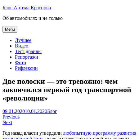
Skip
Блог Артема Краснова
to
Об автомобилях и не только
content
Menu
Лучшее
Видео
Тест-драйвы
Репортажи
Фото
Рефлексии
Две полоски — это тревожно: чем
закончился первый год транспортной
«революции»
Артем
09.01.2020
10.01.2020
Блог
Навигация
Краснов
Previous
Next
по
Год назад власти утвердили
любопытную программу развития
записям
транспортной сети
, первые результаты которой мы должны