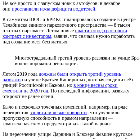
Не всё просто и с запуском новых автобусов: в декабре
они
простаивали из-за дефицита водителей.
К саммитам ШОС и БРИКС планировалось создание в центре
Челябинска единого парковочного пространства — 8 тысяч
платных паркомест. Летом новые
власти города расторгли
контракт с инвестором,
заявив, что сначала нужно поработать
над создание мест бесплатных.
Многострадальный третий уровень развязки на улице Бр
волны дорожной революции.
Летом 2019 года
должны были открыть третий уровень
развязки
на улице Братьев Кашириных, которая соединит её с
улицей Российской и Бажова, но
в конце весны сроки
сместили на 2020 год
. По последней информации, развязку
откроют не ранее осени.
Было и несколько точечных изменений, например, на ряде
перекрёсток
запретили левые повороты,
что улучшило
пропускную способность в прямом направлении —
комплексная схема предусматривала такой вариант.
На пересечении улицы Дарвина и Блюхера бывшее круговое