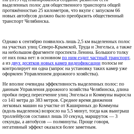
выделенных полос для общественного транспорта общей
протяжённостью 25 километров, что вкупе с запуском 66
новых автобусов должно было преобразить общественный
транспорт Челябинска.
Однако к сентябрю появилось лишь 2,5 км выделенных полос
на участках улиц Северо-Крымской, Труда и Энгельса, а также
на небольшом фрагменте проспекта Ленина. Большого толку
от них пока нет: в основном
по ним ездит частный транспорт
,
а из
двух десятков новых камер видеофиксации
полосы не
контролирует ни одна (запрос на установку таких камер уже
оформлен Управлением дорожного хозяйства).
Не вполне очевидна эффективность выделенных полос: по
данным Управления дорожного хозяйства Челябинска, длина
пробки перед пересечение улиц Энгельса и Коммуны выросла
со 141 метра до 383 метров. Среднее время движения
легковых машин на участке от Кашириных до Коммуны
(вдоль выделенок) возросло на 5,5 минут, тогда как выигрыш
троллейбусов составил лишь 10 секунд, маршруток — 3
секунды, а автобусов — полминуты. Проще говоря,
негативный эффект оказался более заметным.