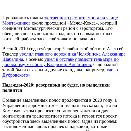
Провалились планы
экстренного ремонта моста на улице
Монтажников
около проходной «Мечел-Кокса», который
соединяет Металлургический район с аэропортом. Его
обещали сделать до конца года, но, по словам местных
жителей, работы здесь ещё толком не начались.
Весной 2019 года губернатор Челябинской области Алексей
Текслер
уволил главного дорожника Челябинска Александра
Шабалина
, а осенью
ушёл в отставку заместитель мэра по
дорожному хозяйству Владимир Алейников.
С дорожной
темой были связаны и другие скандалы, например,
«дело
Дубровского».
Надежды-2020: реверсивки не будет, но выделенки
появятся
Создание выделенных полос продолжится в 2020 году: в
Управлении дорожного хозяйства нам рассказали, что на
Комсомольском проспекте установлены датчики для
монтиторинга транспортного потока и готовится проект
обустройства здесь выделенных полос. Одна из проблем:
расположенные вдоль проспекта парковки, которые