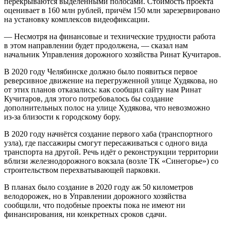
перекрываются выделенными полосами. Стоимость проекта
оценивает в 160 млн рублей, причём 150 млн зарезервировано
на установку комплексов видеофиксации.
— Несмотря на финансовые и технические трудности работа
в этом направлении будет продолжена, — сказал нам
начальник Управления дорожного хозяйства Ринат Кучитаров.
В 2020 году Челябинске должно было появиться первое
реверсивное движение на перегруженной улице Худякова, но
от этих планов отказались: как сообщил сайту нам Ринат
Кучитаров, для этого потребовалось бы создание
дополнительных полос на улице Худякова, что невозможно
из-за близости к городскому бору.
В 2020 году начнётся создание первого хаба (транспортного
узла), где пассажиры смогут пересаживаться с одного вида
транспорта на другой. Речь идёт о реконструкции территории
вблизи железнодорожного вокзала (возле ТК «Синегорье») со
строительством перехватывающей парковки.
В планах было создание в 2020 году аж 50 километров
велодорожек, но в Управлении дорожного хозяйства
сообщили, что подобные проекты пока не имеют ни
финансирования, ни конкретных сроков сдачи.