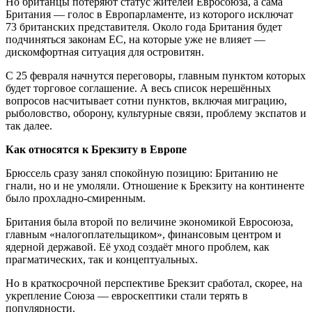
Но британцы потеряют статус жителей Евросоюза, а сама
Британия — голос в Европарламенте, из которого исключат
73 британских представителя. Около года Британия будет
подчиняться законам ЕС, на которые уже не влияет —
дискомфортная ситуация для островитян.
С 25 февраля начнутся переговоры, главным пунктом которых
будет торговое соглашение. А весь список нерешённых
вопросов насчитывает сотни пунктов, включая миграцию,
рыболовство, оборону, культурные связи, проблему экспатов и
так далее.
Как относятся к Брекзиту в Европе
Брюссель сразу занял спокойную позицию: Британию не
гнали, но и не умоляли. Отношение к Брекзиту на континенте
было прохладно-смиренным.
Британия была второй по величине экономикой Евросоюза,
главным «налогоплательщиком», финансовым центром и
ядерной державой. Её уход создаёт много проблем, как
прагматических, так и концептуальных.
Но в краткосрочной перспективе Брекзит сработал, скорее, на
укрепление Союза — евроскептики стали терять в
популярности.