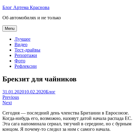
Skip
Блог Артема Краснова
to
Об автомобилях и не только
content
Menu
Лучшее
Видео
Тест-драйвы
Репортажи
Фото
Рефлексии
Брекзит для чайников
Артем
31.01.2020
10.02.2020
Блог
Навигация
Краснов
Previous
Next
по
Сегодня — последний день членства Британии в Евросоюзе.
записям
Когда-нибудь его, возможно, назовут датой начала распада ЕС.
Эта сага напоминала сериал, тягучий в середине, но с бурным
концом. Я почему-то следил за ним с самого начала.