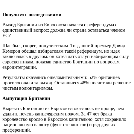
Популизм с последствиями
Выход Британии из Евросоюза начался с референдума с
единственный вопрос: должна ли страна оставаться членом
ЕС?
Шаг был, скорее, популистским. Тогдашний премьер Дэвид
Кэмерон обещал избирателям такой референдум, но идея
заключалась в другом: он хотел дать отлуп набирающим силу
евроскептикам, показав единство Британии по вопросам
евроинтеграции.
Результаты оказались ошеломительными: 52% британцев
проголосовали за выход. Оставшиеся 48% посчитали решение
чистым волюнтаризмом.
Ампутация Британии
Вырезать Британию из Евросоюза оказалось не проще, чем
удалить печень канцелярским ножом. За 47 лет брака
королевство вросло в Евросоюз капитально, хотя сохранило
национальную валюту (фунт стерлингов) и ряд других
преференций.