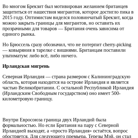
Во многом Брекзит был мотивирован желанием британцев
защититься от нашествия мигрантов, которое достигло пика в
2015 году. Оптимистам виделся половинчатый Брекзит, когда
можно закрыть границы для мигрантов, но оставить их
прозрачными для товаров — Британия очень зависима от
единого рынка.
Но Брюссель сразу обозначил, что не потерпит
cherry-picking
— ковыряния в тарелке с вишнями. Британцам поставили
ультиматум: либо всё, либо ничего.
Ирландская мигрень
Северная Ирландия — страна размером с Калининградскую
область, которая находится на острове Ирландия и является
частью Великобритании. С остальной Республикой Ирландия
(Ирландским Свободным государством) оно имеет 500-
километровую границу.
Внутри Евросоюза граница двух Ирландий была
формальностью. Но если Британия на пару с Северной
Ирландией выходят, а «просто Ирландия» остаётся, вопрос
обостряется. Для следующего премьера, Терезы Мэй, он стал