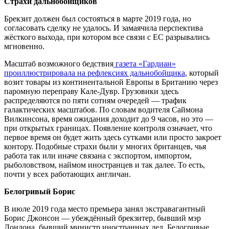
Страхи дальнобойщиков
Брекзит должен был состояться в марте 2019 года, но
согласовать сделку не удалось. И замаячила перспектива
жёсткого выхода, при котором все связи с ЕС разрывались
мгновенно.
Масштаб возможного бедствия
газета «Гардиан»
проиллюстрировала на рефлексиях дальнобойщика
, который
возит товары из континентальной Европы в Британию через
паромную переправу Кале-Дувр. Грузовики здесь
распределяются по пяти сотням очередей — трафик
галактических масштабов. По словам водителя Саймона
Вилкинсона, время ожидания доходит до 9 часов, но это —
при открытых границах. Появление контроля означает, что
первое время он будет жить здесь сутками или просто закроет
контору. Подобные страхи были у многих британцев, чья
работа так или иначе связана с экспортом, импортом,
рыболовством, наймом иностранцев и так далее. То есть,
почти у всех работающих англичан.
Белогривый Борис
В июле 2019 года место премьера занял экстравагантный
Борис Джонсон — убеждённый брекзитер, бывший мэр
Лондона, бывший министр иностранных дел. Белогривые