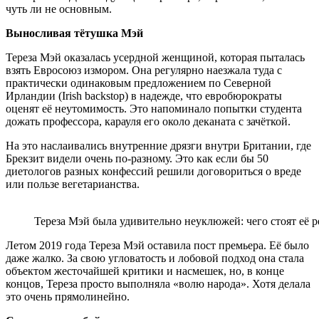
чуть ли не основным.
Выносливая тётушка Мэй
Тереза Мэй оказалась усердной женщиной, которая пыталась
взять Евросоюз измором. Она регулярно наезжала туда с
практически одинаковым предложением по Северной
Ирландии (
Irish backstop)
в надежде, что евробюрократы
оценят её неутомимость. Это напоминало попытки студента
дожать профессора, карауля его около деканата с зачёткой.
На это наслаивались внутренние дрязги внутри Британии, где
Брекзит видели очень по-разному. Это как если бы 50
диетологов разных конфессий решили договориться о вреде
или пользе вегетарианства.
Тереза Мэй была удивительно неуклюжей: чего стоят её 
Летом 2019 года Тереза Мэй оставила пост премьера. Её было
даже жалко. За свою угловатость и лобовой подход она стала
объектом жесточайшей критики и насмешек, но, в конце
концов, Тереза просто выполняла «волю народа». Хотя делала
это очень прямолинейно.