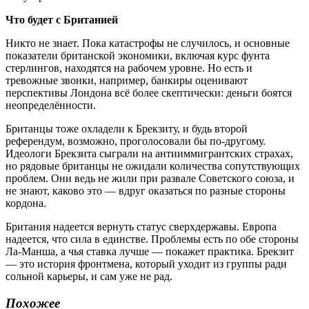
Что будет с Британией
Никто не знает. Пока катастрофы не случилось, и основные
показатели британской экономики, включая курс фунта
стерлингов, находятся на рабочем уровне. Но есть и
тревожные звонки, например, банкиры оценивают
перспективы Лондона всё более скептически: деньги боятся
неопределённости.
Британцы тоже охладели к Брекзиту, и будь второй
референдум, возможно, проголосовали бы по-другому.
Идеологи Брекзита сыграли на антииммигрантских страхах,
но рядовые британцы не ожидали количества сопутствующих
проблем. Они ведь не жили при развале Советского союза, и
не знают, каково это — вдруг оказаться по разные стороны
кордона.
Британия надеется вернуть статус сверхдержавы. Европа
надеется, что сила в единстве. Проблемы есть по обе стороны
Ла-Манша, а чья ставка лучше — покажет практика. Брекзит
— это история фронтмена, который уходит из группы ради
сольной карьеры, и сам уже не рад.
Похожее