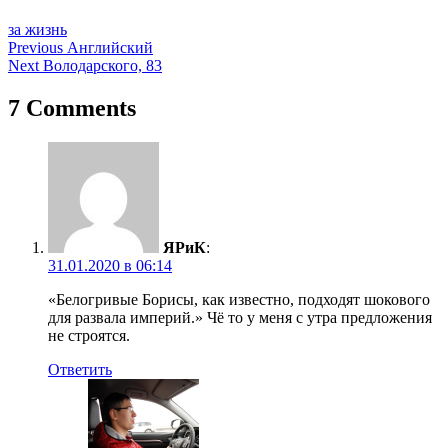
за жизнь
Навигация
Previous
Английский
Next
Володарского, 83
по
записям
7 Comments
ЯРиК
:
31.01.2020 в 06:14
«Белогривые Борисы, как известно, подходят шокового
для развала империй.» Чё то у меня с утра предложения
не строятся.
Ответить