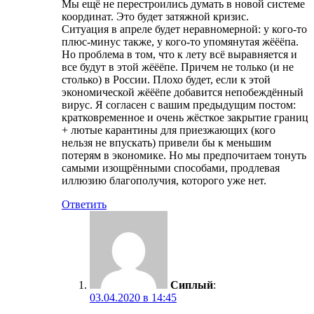
Мы ещё не перестроились думать в новой системе
координат. Это будет затяжной кризис.
Ситуация в апреле будет неравномерной: у кого-то
плюс-минус также, у кого-то упомянутая жёёёпа.
Но проблема в том, что к лету всё выравняется и
все будут в этой жёёёпе. Причем не только (и не
столько) в России. Плохо будет, если к этой
экономической жёёёпе добавится непобеждённый
вирус. Я согласен с вашим предыдущим постом:
кратковременное и очень жёсткое закрытие границ
+ лютые карантины для приезжающих (кого
нельзя не впускать) привели бы к меньшим
потерям в экономике. Но мы предпочитаем тонуть
самыми изощрёнными способами, продлевая
иллюзию благополучия, которого уже нет.
Ответить
Сиплый
:
03.04.2020 в 14:45