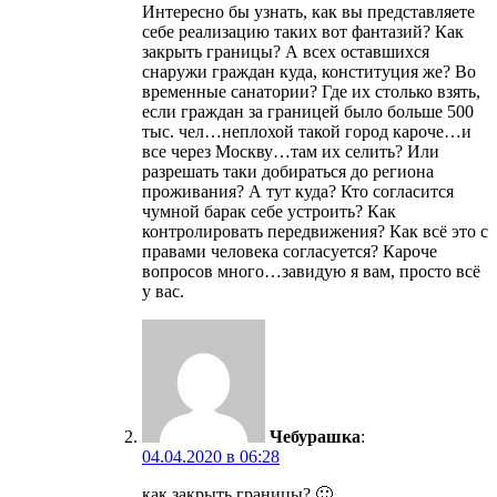
Интересно бы узнать, как вы представляете
себе реализацию таких вот фантазий? Как
закрыть границы? А всех оставшихся
снаружи граждан куда, конституция же? Во
временные санатории? Где их столько взять,
если граждан за границей было больше 500
тыс. чел…неплохой такой город кароче…и
все через Москву…там их селить? Или
разрешать таки добираться до региона
проживания? А тут куда? Кто согласится
чумной барак себе устроить? Как
контролировать передвижения? Как всё это с
правами человека согласуется? Кароче
вопросов много…завидую я вам, просто всё
у вас.
Чебурашка
:
04.04.2020 в 06:28
как закрыть границы? 🙂