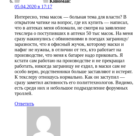
Киноман
:
05.04.2020 в 17:17
Интересно, тема масок — больная тема для власти? В
открытом чатике на вопрос, где их купить — написал,
что в аптеках меня обломали, не смотря на заявление
текслера о поступивших в аптеки 50 тыс масок. На меня
сразу накинулись с обвинениями в поездах заграницу/
заразности, что я офисный жучок, которому маски и
нафиг не нужны, в отличии от тех, кто работает на
производстве, что меня к батарее надо приковать. Я
кстати сам работаю на производстве и не прекращал
работать, никогда заграницу не ездил, в маски сам не
особо верю, родственники больше заставляют и истерят.
К текслеру отношусь нормально. Как он заступил —
сразу заметил активность его политтехнологов. Видимо,
есть среди них и небольшое подразделение форумных
троллей.
Ответить