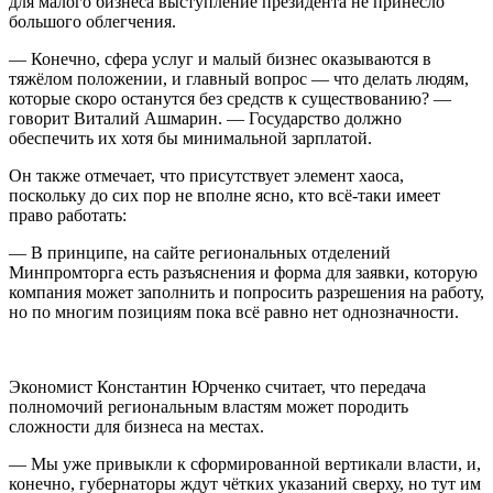
для малого бизнеса выступление президента не принесло
большого облегчения.
— Конечно, сфера услуг и малый бизнес оказываются в
тяжёлом положении, и главный вопрос — что делать людям,
которые скоро останутся без средств к существованию? —
говорит Виталий Ашмарин. — Государство должно
обеспечить их хотя бы минимальной зарплатой.
Он также отмечает, что присутствует элемент хаоса,
поскольку до сих пор не вполне ясно, кто всё-таки имеет
право работать:
— В принципе, на сайте региональных отделений
Минпромторга есть разъяснения и форма для заявки, которую
компания может заполнить и попросить разрешения на работу,
но по многим позициям пока всё равно нет однозначности.
Экономист Константин Юрченко считает, что передача
полномочий региональным властям может породить
сложности для бизнеса на местах.
— Мы уже привыкли к сформированной вертикали власти, и,
конечно, губернаторы ждут чётких указаний сверху, но тут им