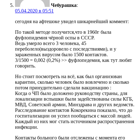
Чебурашка
:
05.04.2020 в 05:51
сегодня на афтешоке увидел шикарнейший коммент:
По такой методе получится,что в 1960г была
фуфлопидемия чёрной оспы в СССР.
Ведь умерло всего 3 человека, 45
переболело(выздоровело с последствиями), и у
зараженных вирусом было 1500 контактов.
3/1500 = 0,002 (0,2%) >> фуфлопедемия, как тут любят
говорить.
Но стоит посмотреть на всё, как был организован
карантин, сколько человек было вовлечено и сколько
потом принудительно сделали вакцинацию :
Когда о ЧП было доложено руководству страны, для
локализации вспышки были задействованы силы КГБ,
МВД, Советской армии, Минздрава и других ведомств.
Расследование контактов Кокорекина показало, что до
госпитализации он успел пообщаться с массой людей.
Каждый из них мог стать источником распространения
инфекции.
Контакты больного были отслежены с момента его