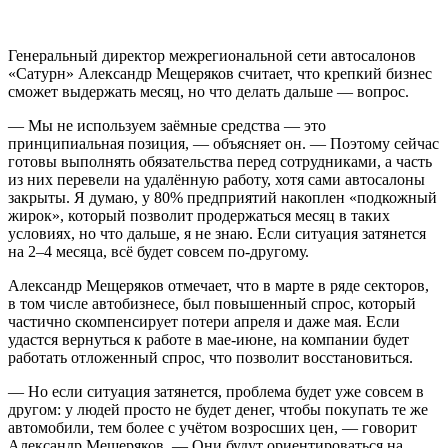
Генеральный директор межрегиональной сети автосалонов
«Сатурн» Александр Мещеряков считает, что крепкий бизнес
сможет выдержать месяц, но что делать дальше — вопрос.
— Мы не используем заёмные средства — это
принципиальная позиция, — объясняет он. — Поэтому сейчас
готовы выполнять обязательства перед сотрудниками, а часть
из них перевели на удалённую работу, хотя сами автосалоны
закрыты. Я думаю, у 80% предприятий накоплен «подкожный
жирок», который позволит продержаться месяц в таких
условиях, но что дальше, я не знаю. Если ситуация затянется
на 2–4 месяца, всё будет совсем по-другому.
Александр Мещеряков отмечает, что в марте в ряде секторов,
в том числе автобизнесе, был повышенный спрос, который
частично скомпенсирует потери апреля и даже мая. Если
удастся вернуться к работе в мае-июне, на компании будет
работать отложенный спрос, что позволит восстановиться.
— Но если ситуация затянется, проблема будет уже совсем в
другом: у людей просто не будет денег, чтобы покупать те же
автомобили, тем более с учётом возросших цен, — говорит
Александр Мещеряков. — Они будут ориентироваться на