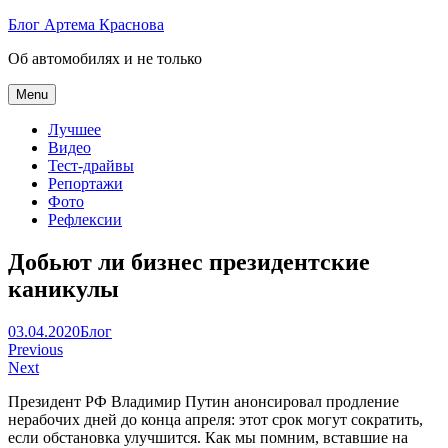
Skip
Блог Артема Краснова
to
Об автомобилях и не только
content
Menu
Лучшее
Видео
Тест-драйвы
Репортажи
Фото
Рефлексии
Добьют ли бизнес президентские
каникулы
Артем
03.04.2020
Блог
Навигация
Краснов
Previous
Next
по
Президент РФ Владимир Путин анонсировал продление
записям
нерабочих дней до конца апреля: этот срок могут сократить,
если обстановка улучшится. Как мы помним, вставшие на