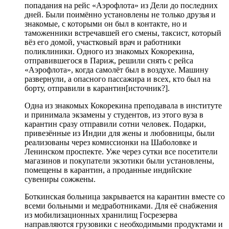
попадания на рейс «Аэрофлота» из Дели до последних
дней. Были поимённо установлены не только друзья и
знакомые, с которыми он был в контакте, но и
таможенники встречавшей его смены, таксист, который
вёз его домой, участковый врач и работники
поликлиники. Одного из знакомых Кокорекина,
отправившегося в Париж, решили снять с рейса
«Аэрофлота», когда самолёт был в воздухе. Машину
развернули, а опасного пассажира и всех, кто был на
борту, отправили в карантин[источник?].
Одна из знакомых Кокорекина преподавала в институте
и принимала экзамены у студентов, из этого вуза в
карантин сразу отправили сотни человек. Подарки,
привезённые из Индии для жены и любовницы, были
реализованы через комиссионки на Шаболовке и
Ленинском проспекте. Уже через сутки все посетители
магазинов и покупатели экзотики были установлены,
помещены в карантин, а проданные индийские
сувениры сожжены.
Боткинская больница закрывается на карантин вместе со
всеми больными и медработниками. Для её снабжения
из мобилизационных хранилищ Госрезерва
направляются грузовики с необходимыми продуктами и