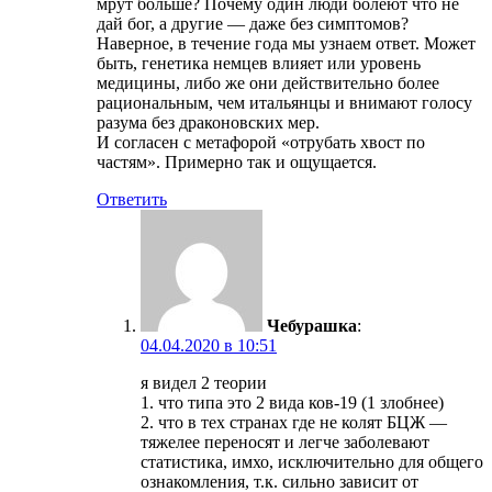
мрут больше? Почему один люди болеют что не
дай бог, а другие — даже без симптомов?
Наверное, в течение года мы узнаем ответ. Может
быть, генетика немцев влияет или уровень
медицины, либо же они действительно более
рациональным, чем итальянцы и внимают голосу
разума без драконовских мер.
И согласен с метафорой «отрубать хвост по
частям». Примерно так и ощущается.
Ответить
Чебурашка
:
04.04.2020 в 10:51
я видел 2 теории
1. что типа это 2 вида ков-19 (1 злобнее)
2. что в тех странах где не колят БЦЖ —
тяжелее переносят и легче заболевают
статистика, имхо, исключительно для общего
ознакомления, т.к. сильно зависит от