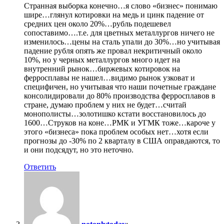
Странная выборка конечно…я слово «бизнес» понимаю
шире…глянул котировки на медь и цинк падение от
средних цен около 20%…рубль подешевел
сопоставимо….т.е. для цветных металлургов ничего не
изменилось…цены на сталь упали до 30%…но учитывая
падение рубля опять же провал некритичный около
10%, но у черных металлургов много идет на
внутренний рынок…биржевых котировок на
ферросплавы не нашел…видимо рынок узковат и
специфичен, но учитывая что наши почетные граждане
консолидировали до 80% производства ферросплавов в
стране, думаю проблем у них не будет…считай
монополисты…золотишко кстати восстановилось до
1600…Струков на коне…РМК и УГМК тоже…кароче у
этого «бизнеса» пока проблем особых нет…хотя если
прогнозы до -30% по 2 кварталу в США оправдаются, то
и они подсядут, но это неточно.
Ответить