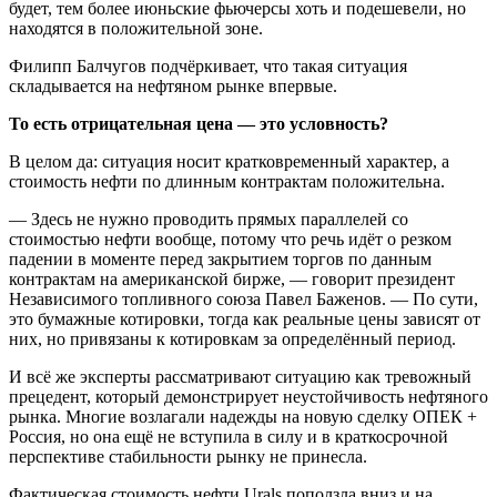
будет, тем более июньские фьючерсы хоть и подешевели, но
находятся в положительной зоне.
Филипп Балчугов подчёркивает, что такая ситуация
складывается на нефтяном рынке впервые.
То есть отрицательная цена — это условность?
В целом да: ситуация носит кратковременный характер, а
стоимость нефти по длинным контрактам положительна.
— Здесь не нужно проводить прямых параллелей со
стоимостью нефти вообще, потому что речь идёт о резком
падении в моменте перед закрытием торгов по данным
контрактам на американской бирже, — говорит президент
Независимого топливного союза Павел Баженов. — По сути,
это бумажные котировки, тогда как реальные цены зависят от
них, но привязаны к котировкам за определённый период.
И всё же эксперты рассматривают ситуацию как тревожный
прецедент, который демонстрирует неустойчивость нефтяного
рынка. Многие возлагали надежды на новую сделку ОПЕК +
Россия, но она ещё не вступила в силу и в краткосрочной
перспективе стабильности рынку не принесла.
Фактическая стоимость нефти Urals поползла вниз и на