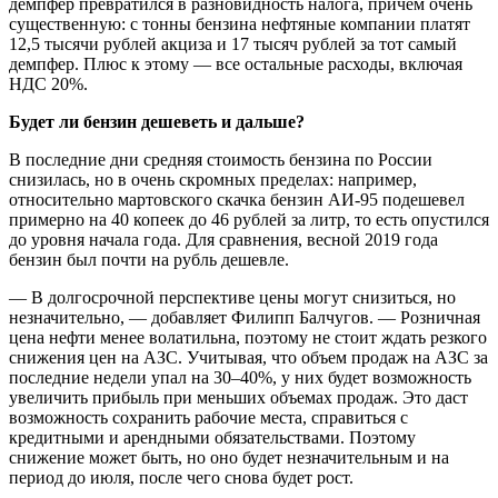
демпфер превратился в разновидность налога, причём очень
существенную: с тонны бензина нефтяные компании платят
12,5 тысячи рублей акциза и 17 тысяч рублей за тот самый
демпфер. Плюс к этому — все остальные расходы, включая
НДС 20%.
Будет ли бензин дешеветь и дальше?
В последние дни средняя стоимость бензина по России
снизилась, но в очень скромных пределах: например,
относительно мартовского скачка бензин АИ-95 подешевел
примерно на 40 копеек до 46 рублей за литр, то есть опустился
до уровня начала года. Для сравнения, весной 2019 года
бензин был почти на рубль дешевле.
— В долгосрочной перспективе цены могут снизиться, но
незначительно, — добавляет Филипп Балчугов. — Розничная
цена нефти менее волатильна, поэтому не стоит ждать резкого
снижения цен на АЗС. Учитывая, что объем продаж на АЗС за
последние недели упал на 30–40%, у них будет возможность
увеличить прибыль при меньших объемах продаж. Это даст
возможность сохранить рабочие места, справиться с
кредитными и арендными обязательствами. Поэтому
снижение может быть, но оно будет незначительным и на
период до июля, после чего снова будет рост.