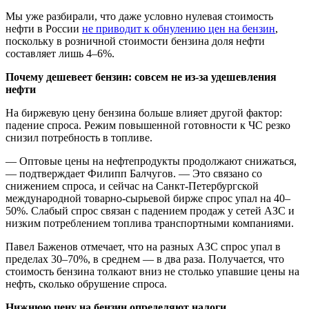
Мы уже разбирали, что даже условно нулевая стоимость
нефти в России
не приводит к обнулению цен на бензин
,
поскольку в розничной стоимости бензина доля нефти
составляет лишь 4–6%.
Почему дешевеет бензин: совсем не из-за удешевления
нефти
На биржевую цену бензина больше влияет другой фактор:
падение спроса. Режим повышенной готовности к ЧС резко
снизил потребность в топливе.
— Оптовые цены на нефтепродукты продолжают снижаться,
— подтверждает Филипп Балчугов. — Это связано со
снижением спроса, и сейчас на Санкт-Петербургской
международной товарно-сырьевой бирже спрос упал на 40–
50%. Слабый спрос связан с падением продаж у сетей АЗС и
низким потреблением топлива транспортными компаниями.
Павел Баженов отмечает, что на разных АЗС спрос упал в
пределах 30–70%, в среднем — в два раза. Получается, что
стоимость бензина толкают вниз не столько упавшие цены на
нефть, сколько обрушение спроса.
Нижнюю цену на бензин определяют налоги