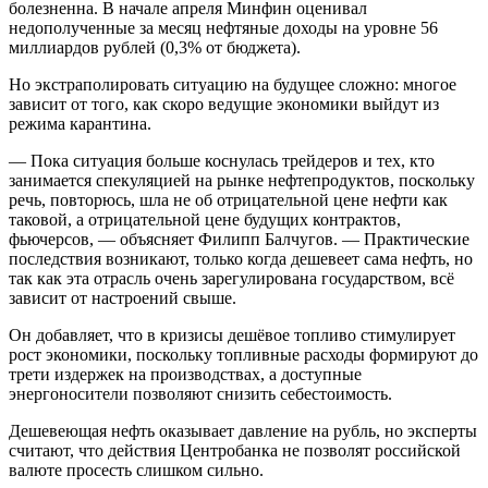
болезненна. В начале апреля Минфин оценивал
недополученные за месяц нефтяные доходы на уровне 56
миллиардов рублей (0,3% от бюджета).
Но экстраполировать ситуацию на будущее сложно: многое
зависит от того, как скоро ведущие экономики выйдут из
режима карантина.
— Пока ситуация больше коснулась трейдеров и тех, кто
занимается спекуляцией на рынке нефтепродуктов, поскольку
речь, повторюсь, шла не об отрицательной цене нефти как
таковой, а отрицательной цене будущих контрактов,
фьючерсов, — объясняет Филипп Балчугов. — Практические
последствия возникают, только когда дешевеет сама нефть, но
так как эта отрасль очень зарегулирована государством, всё
зависит от настроений свыше.
Он добавляет, что в кризисы дешёвое топливо стимулирует
рост экономики, поскольку топливные расходы формируют до
трети издержек на производствах, а доступные
энергоносители позволяют снизить себестоимость.
Дешевеющая нефть оказывает давление на рубль, но эксперты
считают, что действия Центробанка не позволят российской
валюте просесть слишком сильно.