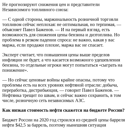
Не прогнозируют снижения цен и представители
Независимого топливного союза:
— С одной стороны, маржинальность розничной торговли
топливом сейчас неплохая: не оптимальная, но терпимая, —
объясняет Павел Баженов. — И на первый взгляд, есть
возможность для снижения цены бензина и дизтоплива. Но
проблема в резком падении спроса: не важно, какая у вас
маржа, если продажи плохие, маржа вас не спасает.
Эксперт считает, что повышения цены выше пределов
инфляции не будет, а что касается возможного удешевления
бензина, то отдельные игроки могут попытаться «сыграть на
понижение».
— Но сейчас ценовые войны крайне опасны, потому что
проблемы есть на всех уровнях нефтяной отрасли: добыча,
переработка, дистрибьюция, — говорит Павел Баженов. —
Нефтянка трещит по швам, и сейчас важно сохранить, в том
числе, розничную сеть независимых АЗС.
Как низкая стоимость нефти скажется на бюджете России?
Бюджет России на 2020 год строился из средней цены барреля
нефти $42,5 за баррель, поэтому нынешняя ситуация