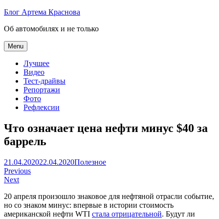
Skip
Блог Артема Краснова
to
Об автомобилях и не только
content
Menu
Лучшее
Видео
Тест-драйвы
Репортажи
Фото
Рефлексии
Что означает цена нефти минус $40 за
баррель
Артем
21.04.2020
22.04.2020
Полезное
Навигация
Краснов
Previous
Next
по
20 апреля произошло знаковое для нефтяной отрасли событие,
записям
но со знаком минус: впервые в истории стоимость
американской нефти WTI
стала отрицательной
. Будут ли