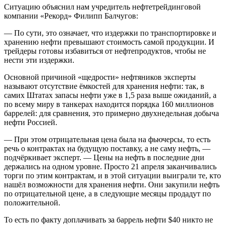
Ситуацию объяснил нам учредитель нефтетрейдинговой
компании «Рекорд» Филипп Балчугов:
— По сути, это означает, что издержки по транспортировке и
хранению нефти превышают стоимость самой продукции. И
трейдеры готовы избавиться от нефтепродуктов, чтобы не
нести эти издержки.
Основной причиной «щедрости» нефтяников эксперты
называют отсутствие ёмкостей для хранения нефти: так, в
самих Штатах запасы нефти уже в 1,5 раза выше ожиданий, а
по всему миру в танкерах находится порядка 160 миллионов
баррелей: для сравнения, это примерно двухнедельная добыча
нефти Россией.
— При этом отрицательная цена была на фьючерсы, то есть
речь о контрактах на будущую поставку, а не саму нефть, —
подчёркивает эксперт. — Цены на нефть в последние дни
держались на одном уровне. Просто 21 апреля заканчивались
торги по этим контрактам, и в этой ситуации выиграли те, кто
нашёл возможности для хранения нефти. Они закупили нефть
по отрицательной цене, а в следующие месяцы продадут по
положительной.
То есть по факту доплачивать за баррель нефти $40 никто не