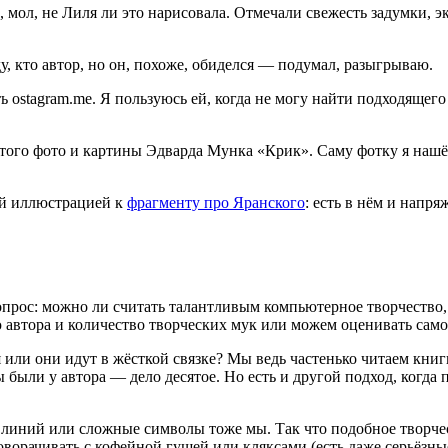
е, мол, не Лиля ли это нарисовала. Отмечали свежесть задумки, 
у, кто автор, но он, похоже, обиделся — подумал, разыгрываю.
ть
ostagram.me.
Я пользуюсь ей, когда не могу найти подходящего 
того фото и картины Эдварда Мунка «Крик». Саму фотку я нашё
ой иллюстрацией к
фрагменту про Яранского
: есть в нём и напр
 вопрос: можно ли считать талантливым компьютерное творчество
 автора и количество творческих мук или можем оценивать само
 или они идут в жёсткой связке? Мы ведь частенько читаем книг
ы были у автора — дело десятое. Но есть и другой подход, когда 
 линий или сложные символы тоже мы. Так что подобное творче
оворачивать с кофейной гущей или кляксами (есть даже серьёзные