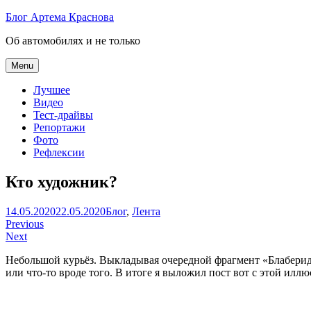
Skip
Блог Артема Краснова
to
Об автомобилях и не только
content
Menu
Лучшее
Видео
Тест-драйвы
Репортажи
Фото
Рефлексии
Кто художник?
Артем
14.05.2020
22.05.2020
Блог
,
Лента
Навигация
Краснов
Previous
Next
по
Небольшой курьёз. Выкладывая очередной фрагмент «Блаберидо
записям
или что-то вроде того. В итоге я выложил пост вот с этой илл