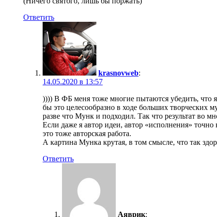
(Ничего святого, лишь бы поржать)
Ответить
krasnovweb
:
14.05.2020 в 13:57
)))) В ФБ меня тоже многие пытаются убедить, что 
бы это целесообразно в ходе больших творческих му
разве что Мунк и подходил. Так что результат во 
Если даже я автор идеи, автор «исполнения» точно 
это тоже авторская работа.
А картина Мунка крутая, в том смысле, что так здо
Ответить
Аяврик
: