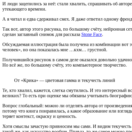
И люди зацепились за неё: стали хвалить, спрашивать об автор
утекающего времени.
А я читал и едва сдерживал смех. Я даже ответил одному френд
Так вот, автор этого рисунка, по большому счёту, нейронная се
сделан заглавный снимок для рассказа
Stone Face
.
Обсуждаемая иллюстрация была получена из комбинации вот э
человек», но она показалась мне
…кхм… грустной.
Получившийся рисунок в самом деле оказался довольно удачн
Но всё же, по большому счёту, это компьютерное творчество.
От «Крика» — цветовая гамма и текучесть линий
Те, кто хвалил, кажется, слегка смутились. И это интересный
великих? То есть при оценке мы обязаны учитывать биографию
Вопрос глобальный: можно ли отделять автора от произведения
потому что книга понравилась, а какое образование или взгляд
теряет контекст, окраску и ценность.
Хотя смыслы зачастую привносим мы сами. И видим текучесть
такой же, как искусство вообще. Правда, то же самое можно пр