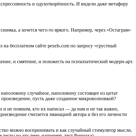
экспрессивность и одухотворённость. И видели даже метафору
снимка, а хочется чего-то яркого. Например, через «Остаграм»
л на бесплатном сайте
pexels.com
по запросу «грустный
яжение, и смятение, и похожесть на психопатический модерн-арт.
, наполовину случайное, наполовину состоящее из цитат
 произведение, пусть даже созданное микроволновкой?
и и не помним, кто их написал — да нам и не так важно,
произведение считается эманацией автора и без его личности
ство можно воспринимать и как случайный стимулятор мысли,
 тесты на эту тему, например, тест Роршаха).