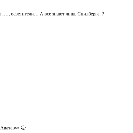
и, …, осветители… А все знают лишь Спилберга. ?
«Аватару» 🙂