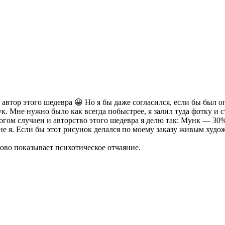
я автор этого шедевра 😀 Но я бы даже согласился, если бы был 
к. Мне нужно было как всегда побыстрее, я залил туда фотку и ст
многом случаен и авторство этого шедевра я делю так: Мунк — 3
не я. Если бы этот рисунок делался по моему заказу живым худож
рово показывает психотическое отчаяние.