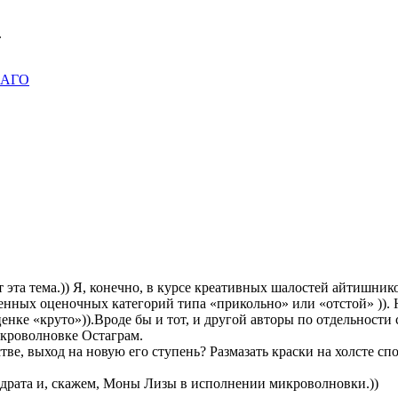
.
ОСАГО
т эта тема.)) Я, конечно, в курсе креативных шалостей айтишник
нных оценочных категорий типа «прикольно» или «отстой» )). Но
енке «круто»)).Вроде бы и тот, и другой авторы по отдельности 
икроволновке Остаграм.
тве, выход на новую его ступень? Размазать краски на холсте с
адрата и, скажем, Моны Лизы в исполнении микроволновки.))