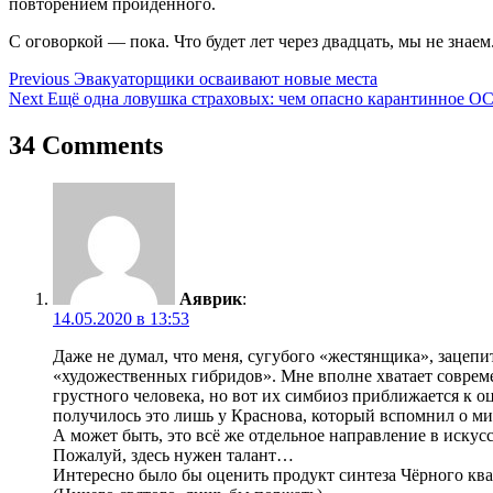
повторением пройденного.
С оговоркой — пока. Что будет лет через двадцать, мы не знаем
Навигация
Previous
Эвакуаторщики осваивают новые места
Next
Ещё одна ловушка страховых: чем опасно карантинное 
по
записям
34 Comments
Аяврик
:
14.05.2020 в 13:53
Даже не думал, что меня, сугубого «жестянщика», зацепи
«художественных гибридов». Мне вполне хватает совреме
грустного человека, но вот их симбиоз приближается к оц
получилось это лишь у Краснова, который вспомнил о м
А может быть, это всё же отдельное направление в искусс
Пожалуй, здесь нужен талант…
Интересно было бы оценить продукт синтеза Чёрного кв