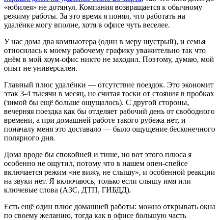
«юбилея» не дотянул. Компания возвращается к обычному
режиму работы. За это время я понял, что работать на
удалёнке могу вполне, хотя в офисе чуть веселее.
У нас дома два компьютера (один в меру шустрый), и семья
относилась к моему рабочему графику уважительно так что
днём в мой хоум-офис никто не заходил. Поэтому, думаю, мой
опыт не универсален.
Главный плюс удалёнки — отсутствие поездок. Это экономит
этак 3-4 тысячи в месяц, не считая тоски от стояния в пробках
(зимой бы ещё больше ощущалось). С другой стороны,
вечерняя поездка как бы отделяет рабочий день от свободного
времени, а при домашней работе такого рубежа нет, и
поначалу меня это доставало — было ощущение бесконечного
полярного дня.
Дома вроде бы спокойней и тише, но вот этого плюса я
особенно не ощутил, потому что в нашем опен-спейсе
включается режим «не вижу, не слышу», и особенной реакции
на звуки нет. Я включаюсь, только если слышу имя или
ключевые слова (АЗС, ДТП, ГИБДД).
Есть ещё один плюс домашней работы: можно открывать окна
по своему желанию, тогда как в офисе большую часть