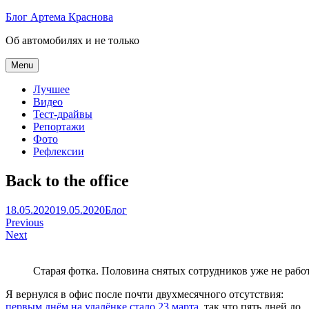
Skip
Блог Артема Краснова
to
Об автомобилях и не только
content
Menu
Лучшее
Видео
Тест-драйвы
Репортажи
Фото
Рефлексии
Back to the office
Артем
18.05.2020
19.05.2020
Блог
Навигация
Краснов
Previous
Next
по
записям
Старая фотка. Половина снятых сотрудников уже не работ
Я вернулся в офис после почти двухмесячного отсутствия:
первым днём на удалёнке стало 23 марта
, так что пять дней до