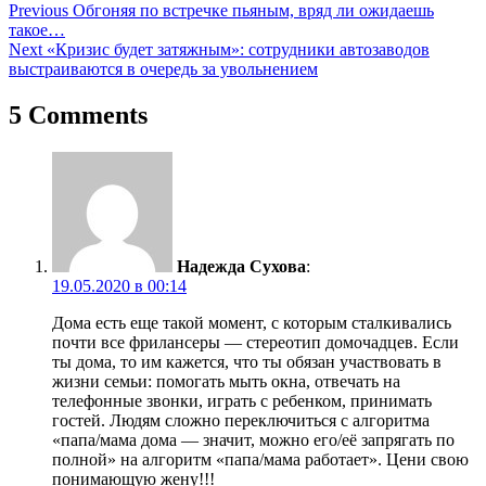
Навигация
Previous
Обгоняя по встречке пьяным, вряд ли ожидаешь
такое…
по
Next
«Кризис будет затяжным»: сотрудники автозаводов
записям
выстраиваются в очередь за увольнением
5 Comments
Надежда Сухова
:
19.05.2020 в 00:14
Дома есть еще такой момент, с которым сталкивались
почти все фрилансеры — стереотип домочадцев. Если
ты дома, то им кажется, что ты обязан участвовать в
жизни семьи: помогать мыть окна, отвечать на
телефонные звонки, играть с ребенком, принимать
гостей. Людям сложно переключиться с алгоритма
«папа/мама дома — значит, можно его/её запрягать по
полной» на алгоритм «папа/мама работает». Цени свою
понимающую жену!!!