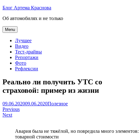
Skip
Блог Артема Краснова
to
Об автомобилях и не только
content
Menu
Лучшее
Видео
Тест-драйвы
Репортажи
Фото
Рефлексии
Реально ли получить УТС со
страховой: пример из жизни
Артем
09.06.2020
09.06.2020
Полезное
Навигация
Краснов
Previous
Next
по
записям
Авария была не тяжёлой, но повредила много элементов:
товарной стоимости