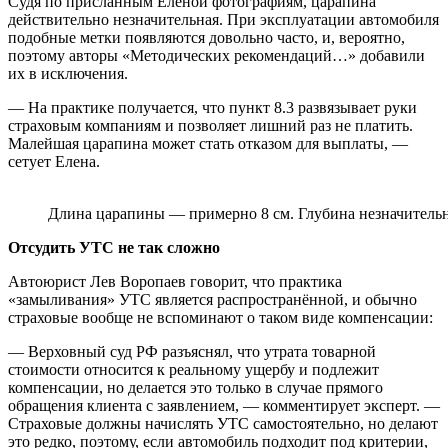
Судя по присланным Еленой фотографиям, царапина
действительно незначительная. При эксплуатации автомобиля
подобные метки появляются довольно часто, и, вероятно,
поэтому авторы «Методических рекомендаций…» добавили
их в исключения.
— На практике получается, что пункт 8.3 развязывает руки
страховым компаниям и позволяет лишний раз не платить.
Малейшая царапина может стать отказом для выплаты, —
сетует Елена.
Длина царапины — примерно 8 см. Глубина незначительн
Отсудить УТС не так сложно
Автоюрист Лев Воропаев говорит, что практика
«замыливания» УТС является распространённой, и обычно
страховые вообще не вспоминают о таком виде компенсации:
— Верховный суд РФ разъяснял, что утрата товарной
стоимости относится к реальному ущербу и подлежит
компенсации, но делается это только в случае прямого
обращения клиента с заявлением, — комментирует эксперт. —
Страховые должны начислять УТС самостоятельно, но делают
это редко, поэтому, если автомобиль подходит под критерии,