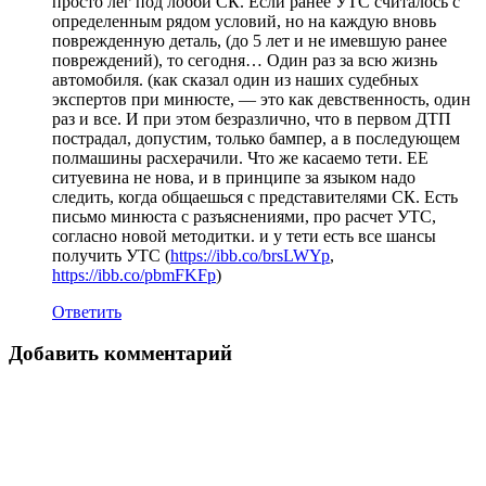
просто лег под лобби СК. Если ранее УТС считалось с
определенным рядом условий, но на каждую вновь
поврежденную деталь, (до 5 лет и не имевшую ранее
повреждений), то сегодня… Один раз за всю жизнь
автомобиля. (как сказал один из наших судебных
экспертов при минюсте, — это как девственность, один
раз и все. И при этом безразлично, что в первом ДТП
пострадал, допустим, только бампер, а в последующем
полмашины расхерачили. Что же касаемо тети. ЕЕ
ситуевина не нова, и в принципе за языком надо
следить, когда общаешься с представителями СК. Есть
письмо минюста с разъяснениями, про расчет УТС,
согласно новой методитки. и у тети есть все шансы
получить УТС (
https://ibb.co/brsLWYp
,
https://ibb.co/pbmFKFp
)
Ответить
Добавить комментарий