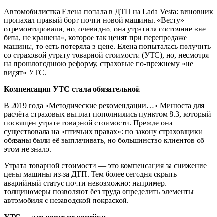
Автомобилистка Елена попала в ДТП на Lada Vesta: виновник
пропахал правый борт почти новой машины. «Весту»
отремонтировали, но, очевидно, она утратила состояние «не
бита, не крашена», которое так ценят при перепродаже
машины, то есть потеряла в цене. Елена попыталась получить
со страховой утрату товарной стоимости (УТС), но, несмотря
на прошлогоднюю реформу, страховые по-прежнему «не
видят» УТС.
Компенсация УТС стала обязательной
В 2019 года «Методические рекомендации…» Минюста для
расчёта страховых выплат пополнились пунктом 8.3, который
посвящён утрате товарной стоимости. Прежде она
существовала на «птичьих правах»: по закону страховщики
обязаны были её выплачивать, но большинство клиентов об
этом не знало.
Утрата товарной стоимости — это компенсация за снижение
цены машины из-за ДТП. Тем более сегодня скрыть
аварийный статус почти невозможно: например,
толщиномеры позволяют без труда определить элементы
автомобиля с незаводской покраской.
УТС — это вовсе не копейки