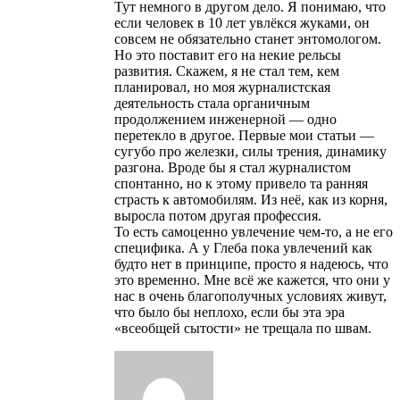
Тут немного в другом дело. Я понимаю, что
если человек в 10 лет увлёкся жуками, он
совсем не обязательно станет энтомологом.
Но это поставит его на некие рельсы
развития. Скажем, я не стал тем, кем
планировал, но моя журналистская
деятельность стала органичным
продолжением инженерной — одно
перетекло в другое. Первые мои статьи —
сугубо про железки, силы трения, динамику
разгона. Вроде бы я стал журналистом
спонтанно, но к этому привело та ранняя
страсть к автомобилям. Из неё, как из корня,
выросла потом другая профессия.
То есть самоценно увлечение чем-то, а не его
специфика. А у Глеба пока увлечений как
будто нет в принципе, просто я надеюсь, что
это временно. Мне всё же кажется, что они у
нас в очень благополучных условиях живут,
что было бы неплохо, если бы эта эра
«всеобщей сытости» не трещала по швам.