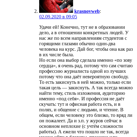
krasnovweb
:
02.09.2020 в 09:05
Удачи ей! Конечно, тут не в образовании
дело, а в отношении конкретных людей. У
нас же по всем направлениям студентов с
горящими глазами обычно один-два
человека на курс. Дай бог, чтобы она как раз
в их числе была.
Но если она выбор сделала именно «по зову
сердца», я очень рад, потому что сам считаю
профессию журналиста одной из лучших
потому что она даёт невероятную свободу.
То есть закиснуть в ней можно, только если
такая цель — закиснуть. А так всегда можно
найти тему, стиль изложения, аудиторию
именно «под себя». И профессия не даёт
скучать: тут и офисная работа есть, и в
полях, и общение с людьми, и чтение. В
общем, если человеку это близко, то вряд ли
он пожалеет. Да и з.п. у журов сейчас в
основном неплохие (с учтём сложности
работы). А ежели что пошло не так, всегда