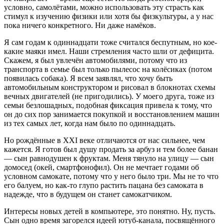
условно, самолётами, можно использовать эту страсть как
стимул к изучению физики или хотя бы физкультуры, а у нас
пока ничего конкретного. Ни даже намёков.
Я сам годам к одиннадцати тоже считался беспутным, но кое-
какие маяки имел. Наши стремления часто шли от дефицита.
Скажем, я был увлечён автомобилями, потому что из
транспорта в семье был только пылесос на колёсиках (потом
появилась собака). Я всем заявлял, что хочу быть
автомобильным конструктором и рисовал в блокнотах схемы
вечных двигателей (не пригодились). У моего друга, тоже из
семьи безлошадных, подобная фиксация привела к тому, что
он до сих пор занимается покупкой и восстановлением машин
из тех самых лет, когда нам было по одиннадцать.
Но рождённые в
XXI
веке отличаются от нас сильнее, чем
кажется. Я готов был душу продать за арбуз и тем более банан
— сын равнодушен к фруктам. Меня тянуло на улицу — сын
домосед (окей, смартфонофил). Он не мечтает годами об
условном самокате, потому что у него было три. Мы не то что
его балуем, но как-то глупо растить пацана без самоката в
надежде, что в будущем он станет самокатчиком.
Интересы новых детей в компьютере, это понятно. Ну, пусть.
Сын одно время загорелся идеей ютуб-канала, посвящённого