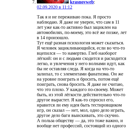
krasnovweb
:
02.09.2020 в 11:12
Так я и не переживаю пока. Я просто
наблюдаю. Я даже не уверен, что сам в 11
лет уже как-то активно был зациклен на
автомобилях, по-моему, это всё же позже, лет
в 14 произошло.
Тут ещё разная психология может сказаться.
Я человек зацикливающийся, если во что-то
вцепился — то намертво. Глеб наоборот
лёгкий: он и с людьми сходится и расходится
легко, и увлечения у него волнами идут, как
бы не оставляя следа. Я когда на что-то
залипал, то с элементами фанатизма. Он же
на уровне поиграть и бросить, потом ещё
поиграть, снова бросить. Я даже не считаю,
что это плохо. У каждого по-своему. Может
быть, из этой лёгкости действительно что-то
другое вырастет. Я как-то спросил его,
нравится ли ему идея быть тестировщиком
игр, он сказал — нет, мол, одно дело играть,
другое дело баги выискивать, это скучно.
А польза обществу — да, это тоже важно, и
вообще нет профессий, состоящий из одного