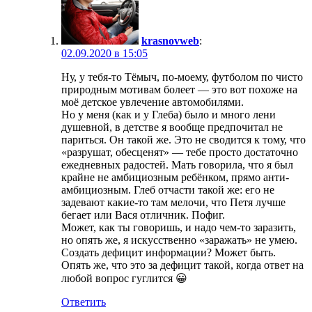
krasnovweb
:
02.09.2020 в 15:05
Ну, у тебя-то Тёмыч, по-моему, футболом по чисто
природным мотивам болеет — это вот похоже на
моё детское увлечение автомобилями.
Но у меня (как и у Глеба) было и много лени
душевной, в детстве я вообще предпочитал не
париться. Он такой же. Это не сводится к тому, что
«разрушат, обесценят» — тебе просто достаточно
ежедневных радостей. Мать говорила, что я был
крайне не амбициозным ребёнком, прямо анти-
амбициозным. Глеб отчасти такой же: его не
задевают какие-то там мелочи, что Петя лучше
бегает или Вася отличник. Пофиг.
Может, как ты говоришь, и надо чем-то заразить,
но опять же, я искусственно «заражать» не умею.
Создать дефицит информации? Может быть.
Опять же, что это за дефицит такой, когда ответ на
любой вопрос гуглится 😀
Ответить