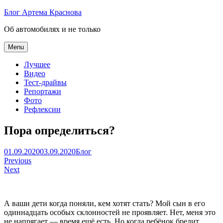
Skip
Блог Артема Краснова
to
Об автомобилях и не только
content
Menu
Лучшее
Видео
Тест-драйвы
Репортажи
Фото
Рефлексии
Пора определиться?
Артем
01.09.2020
03.09.2020
Блог
Навигация
Краснов
Previous
Next
по
записям
А ваши дети когда поняли, кем хотят стать? Мой сын в его
одиннадцать особых склонностей не проявляет. Нет, меня это
не напрягает — время ещё есть. Но когда ребёнок бредит,