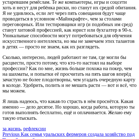
устаревшим ремёслам. Те же компьютеры, игры и соцсети
хоть и несут для ребёнка риски, но станут их средой обитания.
Я не удивлюсь, если лет через пять совещания будут чаще
проводиться в условном «Майнкрафте», чем за столами
переговорных. Или тестировщики игр (и подобных им сред)
станут хитовой профессией, как юрист или бухгалтер в 90-х.
Уникальные способности могут потребоваться для обучения
искусственного интеллекта, но мы не замечаем этих талантов
в детях — просто не знаем, как их разглядеть.
Сколько, интересно, людей работают не там, где могли бы
расцвести, просто потому, что кто-то настоял на выборе
профессии? Как по мне, жизнь больше похожа на покер, чем
на шахматы, и попытки её просчитать на пять шагов вперёд
зачастую не более плодотворны, чем угадать очередную карту
в колоде. Удобрить, полить и не мешать расти — вот и всё, что
мы можем.
Я лишь надеюсь, что какая-то страсть в нём проснётся. Какая
именно — дело десятое. Но хорошо, когда работа, которую ты
готов выполнять бесплатно, ещё и оплачивается. Желаю ему
такую отыскать.
за жизнь
,
рефлексии
Навигация
Previous
Как семья уральских фермеров создала хозяйство под