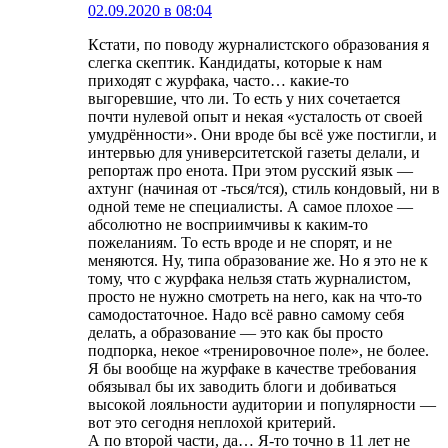
02.09.2020 в 08:04
Кстати, по поводу журналистского образования я
слегка скептик. Кандидаты, которые к нам
приходят с журфака, часто… какие-то
выгоревшие, что ли. То есть у них сочетается
почти нулевой опыт и некая «усталость от своей
умудрённости». Они вроде бы всё уже постигли, и
интервью для университетской газеты делали, и
репортаж про енота. При этом русский язык —
ахтунг (начиная от -ться/тся), стиль кондовый, ни в
одной теме не специалисты. А самое плохое —
абсолютно не восприимчивы к каким-то
пожеланиям. То есть вроде и не спорят, и не
меняются. Ну, типа образование же. Но я это не к
тому, что с журфака нельзя стать журналистом,
просто не нужно смотреть на него, как на что-то
самодостаточное. Надо всё равно самому себя
делать, а образование — это как бы просто
подпорка, некое «тренировочное поле», не более.
Я бы вообще на журфаке в качестве требования
обязывал бы их заводить блоги и добиваться
высокой лояльности аудитории и популярности —
вот это сегодня неплохой критерий.
А по второй части, да… Я-то точно в 11 лет не