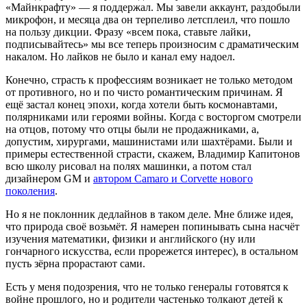
«Майнкрафту» — я поддержал. Мы завели аккаунт, раздобыли
микрофон, и месяца два он терпеливо летсплеил, что пошло
на пользу дикции. Фразу «всем пока, ставьте лайки,
подписывайтесь» мы все теперь произносим с драматическим
накалом. Но лайков не было и канал ему надоел.
Конечно, страсть к профессиям возникает не только методом
от противного, но и по чисто романтическим причинам. Я
ещё застал конец эпохи, когда хотели быть космонавтами,
полярниками или героями войны. Когда с восторгом смотрели
на отцов, потому что отцы были не продажниками, а,
допустим, хирургами, машинистами или шахтёрами. Были и
примеры естественной страсти, скажем, Владимир Капитонов
всю школу рисовал на полях машинки, а потом стал
дизайнером
GM
и
автором
Camaro
и
Corvette
нового
поколения
.
Но я не поклонник дедлайнов в таком деле. Мне ближе идея,
что природа своё возьмёт. Я намерен попинывать сына насчёт
изучения математики, физики и английского (ну или
гончарного искусства, если прорежется интерес), в остальном
пусть зёрна прорастают сами.
Есть у меня подозрения, что не только генералы готовятся к
войне прошлого, но и родители частенько толкают детей к