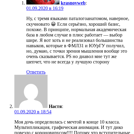
krasnovweb
:
01.09.2020 в 16:19
Ну, с тремя языками паталогоанатомом, наверное,
скучновато 😀 Если серьёзно, хороший базис,
похоже. В принципе, нормальная академическая
база в любом случае в плюс работает — выбор
шире. Я вот хоть и не реализовал большинства
навыков, которые в ФМЛ31 и ЮУрГУ получил,
но, думаю, с точки зрения мышления вообще это
очень сказывается. PS но диавол мне тут же
шепчет, что не всегда у лучшую сторону
Ответить
Настя
:
01.09.2020 в 18:54
Моя дочь определилась с мечтой в конце 10 класса.
Мультипликация, графическая анимация. И тут дико
повезло с короновирусом!!!! Потому что вступительные