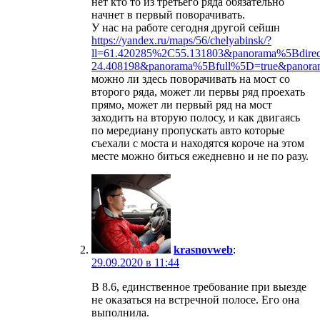
нет кто то из третьего ряда обязательно
начнет в первый поворачивать.
У нас на работе сегодня другой сейшн
https://yandex.ru/maps/56/chelyabinsk/?
ll=61.420285%2C55.131803&panorama%5Bdire
24.408198&panorama%5Bfull%5D=true&panor
можно ли здесь поворачивать на мост со
второго ряда, может ли первы ряд проехать
прямо, может ли первый ряд на мост
заходить на вторую полосу, и как двигаясь
по мередиану пропускать авто которые
съехали с моста и находятся короче на этом
месте можно биться ежедневно и не по разу.
krasnovweb
:
29.09.2020 в 11:44
В 8.6, единственное требование при выезде
не оказаться на встречной полосе. Его она
выполнила.