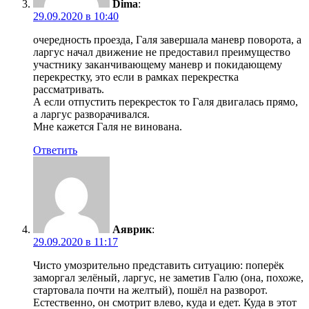
Dima
:
29.09.2020 в 10:40
очередность проезда, Галя завершала маневр поворота, а
ларгус начал движение не предоставил преимущество
участнику заканчивающему маневр и покидающему
перекрестку, это если в рамках перекрестка
рассматривать.
А если отпустить перекресток то Галя двигалась прямо,
а ларгус разворачивался.
Мне кажется Галя не винована.
Ответить
Аяврик
:
29.09.2020 в 11:17
Чисто умозрительно представить ситуацию: поперёк
заморгал зелёный, ларгус, не заметив Галю (она, похоже,
стартовала почти на желтый), пошёл на разворот.
Естественно, он смотрит влево, куда и едет. Куда в этот