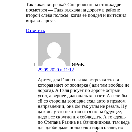
Так какая встречка? Специально на стоп-кадре
посмотрел — Галя въехала на дорогу в районе
второй слева полосы, когда её поддел и вытеснил
вправо ларгус.
Ответить
ЯРиК
:
29.09.2020 в 11:12
Артем, для Гали сначала встречка это та
которая идет от зоопарка ( али там вообще не
дорога). А Галя рисует по дороге острый
угол, а вернее диагональ херачит. А если бы
ей со стороны зоопарка ехал авто в прямом
направлении, она бы так углы не резала. Ну
да к делу это не относится но на будущее,
надо все скругления соблюдать. А то едешь
по Степана Разина на Овчиниикова, там ведь
для длббв даже полосочки нарисовали, но