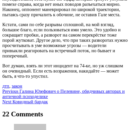
помехе справа, когда нет иных поводов разъехаться мирно.
Наконец, оппонент маневрировал по широкой траектории,
пытаясь сразу причалить к обочине, не оставив Гале места.
Кстати, сами по себе разрывы сплошной, на мой взгляд,
большое благо, если пользоваться ими умело. Это удобно и
сокращает пробки, а разворот на самом перекрёстке тоже
порой жутковат. Другое дело, что при таких разворотах нужно
просчитывать в уме возможные угрозы — водители
привыкли реагировать на встречный поток, но бывает и
поперечный.
Вот думаю, взять ли этот инцидент на 74-ке, но уж слишком
он очевидный. Если есть возражения, накидайте — может
быть, я что-то упустил.
дтп
,
закон
Навигация
Previous
Галина Юзефович о Пелевине, обидчивых авторах и
античной психоделике
по
Next
Ковидный бардак
записям
22 Comments