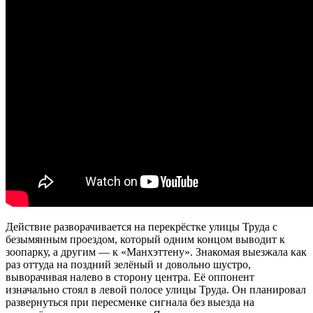
Действие разворачивается на перекрёстке улицы Труда с
безымянным проездом, который одним концом выводит к
зоопарку, а другим — к «Манхэттену». Знакомая выезжала как
раз оттуда на поздний зелёный и довольно шустро,
выворачивая налево в сторону центра. Её оппонент
изначально стоял в левой полосе улицы Труда. Он планировал
развернуться при пересменке сигнала без выезда на