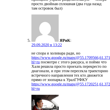
просто двойная сплошная (два года назад
там островок был)
ЯРиК
:
29.09.2020 в 13:22
не спора и холивара ради, но
https://www.google.ru/maps/@55.1709566,61.3
hl=ru
посмотри с этого ракурса, и пойми что
Халя решила просто проехать перекресто по
диагонали, и при этом пересекла траекторию
встречного направления тех кто движется
прямо от зоопарка к УралГУФКУ
https://www.google.ru/maps/@55.1720251,61.372
hl=ru