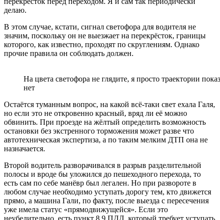
перекрёсток перед переходом. Я и сам так периодически
делаю.
В этом случае, кстати, сигнал светофора для водителя не
значим, поскольку он не выезжает на перекрёсток, границы
которого, как известно, проходят по скруглениям. Однако
прочие правила он соблюдать должен.
На цвета светофора не глядите, я просто траектории пок
нет
Остаётся туманным вопрос, на какой всё-таки свет ехала Галя,
но если это не откровенно красный, вряд ли её можно
обвинить. При проезде на жёлтый определить возможность
остановки без экстренного торможения может разве что
автотехническая экспертиза, а по таким мелким ДТП она не
назначается.
Второй водитель разворачивался в разрыв разделительной
полосы и вроде бы уложился до пешеходного перехода, то
есть сам по себе манёвр был легален. Но при развороте в
любом случае необходимо уступать дорогу тем, кто движется
прямо, а машина Гали, по факту, после выезда с пересечения
уже имела статус «прямодвижущейся». Если это
неубедительно, есть пункт 8.9 ПДД, который требует уступать