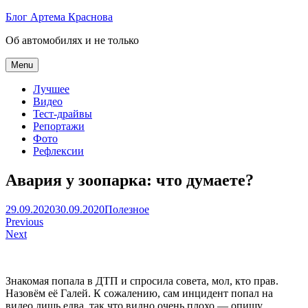
Skip
Блог Артема Краснова
to
Об автомобилях и не только
content
Menu
Лучшее
Видео
Тест-драйвы
Репортажи
Фото
Рефлексии
Авария у зоопарка: что думаете?
Артем
29.09.2020
30.09.2020
Полезное
Навигация
Краснов
Previous
Next
по
записям
Знакомая попала в ДТП и спросила совета, мол, кто прав.
Назовём её Галей. К сожалению, сам инцидент попал на
видео лишь едва, так что видно очень плохо — опишу