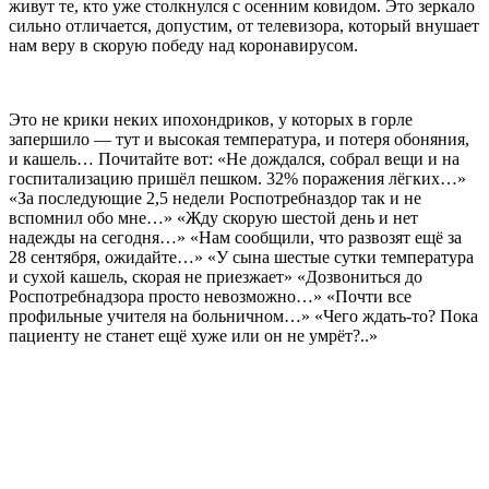
живут те, кто уже столкнулся с осенним ковидом. Это зеркало
сильно отличается, допустим, от телевизора, который внушает
нам веру в скорую победу над коронавирусом.
Это не крики неких ипохондриков, у которых в горле
запершило — тут и высокая температура, и потеря обоняния,
и кашель… Почитайте вот: «Не дождался, собрал вещи и на
госпитализацию пришёл пешком. 32% поражения лёгких…»
«За последующие 2,5 недели Роспотребназдор так и не
вспомнил обо мне…» «Жду скорую шестой день и нет
надежды на сегодня…» «Нам сообщили, что развозят ещё за
28 сентября, ожидайте…» «У сына шестые сутки температура
и сухой кашель, скорая не приезжает» «Дозвониться до
Роспотребнадзора просто невозможно…» «Почти все
профильные учителя на больничном…» «Чего ждать-то? Пока
пациенту не станет ещё хуже или он не умрёт?..»