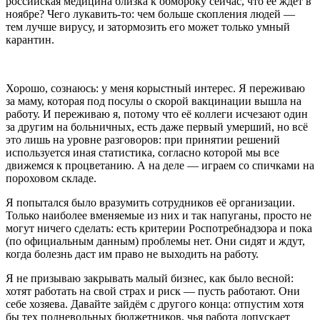
российская медицина близка к обмороку сейчас, что её ждёт в
ноябре? Чего лукавить-то: чем больше скопления людей —
тем лучше вирусу, и затормозить его может только умный
карантин.
Хорошо, сознаюсь: у меня корыстный интерес. Я переживаю
за маму, которая под посулы о скорой вакцинации вышла на
работу. И переживаю я, потому что её коллеги исчезают один
за другим на больничных, есть даже первый умерший, но всё
это лишь на уровне разговоров: при принятии решений
используется иная статистика, согласно которой мы все
движемся к процветанию. А на деле — играем со спичками на
пороховом складе.
Я попытался было вразумить сотрудников её организации.
Только наиболее вменяемые из них и так напуганы, просто не
могут ничего сделать: есть критерии Роспотребнадзора и пока
(по официальным данным) проблемы нет. Они сидят и ждут,
когда болезнь даст им право не выходить на работу.
Я не призываю закрывать малый бизнес, как было весной:
хотят работать на свой страх и риск — пусть работают. Они
себе хозяева. Давайте зайдём с другого конца: отпустим хотя
бы тех подневольных бюджетников, чья работа допускает