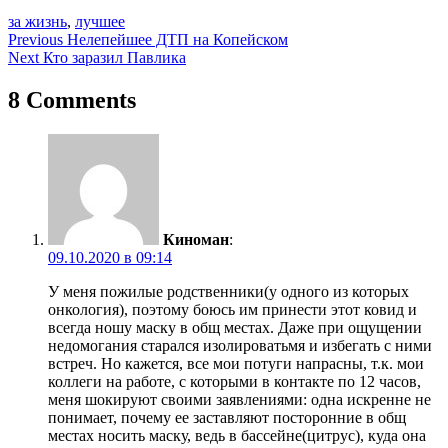
за жизнь
,
лучшее
Навигация
Previous
Нелепейшее ДТП на Копейском
Next
Кто заразил Павлика
по
записям
8 Comments
Киноман
:
09.10.2020 в 09:14
У меня пожилые родственники(у одного из которых
онкология), поэтому боюсь им принести этот ковид и
всегда ношу маску в общ местах. Даже при ощущении
недомогания старался изолироватьмя и избегать с ними
встреч. Но кажется, все мои потуги напрасны, т.к. мои
коллеги на работе, с которыми в контакте по 12 часов,
меня шокируют своими заявлениями: одна искренне не
понимает, почему ее заставляют посторонние в общ
местах носить маску, ведь в бассейне(цитрус), куда она