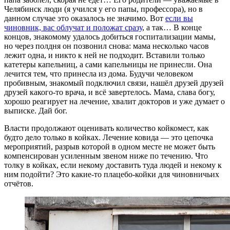
Челябинск люди (я учился у его папы, профессора), но в
данном случае это оказалось не значимо. Вот
если вы
чиновник, вас облучат и положат сразу
, а так… В конце
концов, знакомому удалось добиться госпитализации мамы,
но через полдня он позвонил снова: мама несколько часов
лежит одна, и никто к ней не подходит. Вставили только
катетеры капельниц, а сами капельницы не принесли. Она
лечится тем, что принесла из дома. Будучи человеком
пробивным, знакомый подключил связи, нашёл друзей друзей
друзей какого-то врача, и всё завертелось. Мама, слава богу,
хорошо реагирует на лечение, хвалит докторов и уже думает о
выписке. Дай бог.
Власти продолжают оценивать количество койкомест, как
будто дело только в койках. Лечение ковида — это цепочка
мероприятий, разрыв которой в одном месте не может быть
компенсирован усиленным звеном ниже по течению. Что
толку в койках, если некому доставить туда людей и некому к
ним подойти? Это какие-то плацебо-койки для чиновничьих
отчётов.