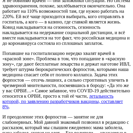
Я не обвиняю врачей — они заложники ситуации. Но система
здравоохранения, похоже, захлёбывается окончательно. Она
работает на 110% возможностей там, где нужно работать на
220%. Ей всё чаще приходится выбирать, кого отправлять в
госпиталь, а кого — в казино, где ставкой является жизнь.
Ковид накладывается на сезонность, сезонность
накладывается на недержание социальной дистанции, и всё
вместе накладывается на тот факт, что российская медицина и
до коронавируса состояла из сплошных заплаток.
Попавшие на госпитализацию нередко хвалят врачей в
«красной зоне». Проблема в том, что попадание в «красную
зону», где дают бесплатные лекарства и держат наготове ИВЛ,
требует штурма бюрократических форпостов, которыми наша
медицина спасает себя от полного коллапса. Задача этих
форпостов — отсечь лишних, а сильно строптивых уличить в
чрезмерной мнительности, посмеявшись в бороду: «Да это же
у вас ОРВИ…» Самое забавное, что COVID-19 действительно
относится к ОРВИ, просто к той её части,
летальность
которой, по заявлению разработчиков вакцины, составляет
8%
.
И преодоление этих форпостов — занятие не для
слабонервных. Мой давний знакомый позвонил в редакцию с
рассказом, который мы слышим ежедневно: мама заболела,
папа заболел, скорая не едет… Его родители — уважаемые в