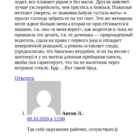
ходит, все плавают рядом и без масок. Другая заявляет:
лучше уж переболеть, чем трястись и бояться; Пожилые
мечтают умереть, ее знакомая бабуля «устала жить» и
просит господа забрать ее на тот свет. Эти же женщины
весят вдвое больше меня а вторая не пристёгивается в
машине, т.к. она «в меня верит», как водителя и типа не
привыкла это делать, т.к. ее доченька — прирожденный
водитель, сдала на права с первого раза и обладает
невероятной реакцией, а ремень оставляет следы,
(предполагаю, что банально неудобен, если ты весом с
центнер) и у их матиза длинная приборная панель,
якобы она гарантирует, что ты не вылетишь через
ветровое стекло. Брр… Вот такой бред.
Ответить
Антон Л.
:
09.10.2020 в 12:00
Так себе окружение рабочее, сочувствую:))