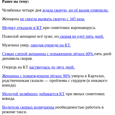
Ранее на тему:
Челябинка четыре дня
ждала скорую, но её вызов отменили.
Женщина
не смогла вызвать
скорую с 345 раза.
Медику отказали в КТ
при симптомах коронавируса.
Пожилой женщине всё хуже, но
скорая не едет пять дней.
Мужчина умер,
ожидая очереди на КТ.
Семью слепой женщины с поражением лёгких 60%
пять дней
динамила скорая.
Очередь на КТ
растянулась до двух дней.
Женщина с повреждением лёгких 90%
умерла в Карталах,
родственникам сказали — проблемы с сердцем (и никакого
ковида).
Молодой челябинец добивается КТ
при явных симптомах
ковида.
Водители скорых возмущены
необходимостью работать в
режиме такси.