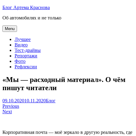
Skip
Блог Артема Краснова
to
Об автомобилях и не только
content
Menu
Лучшее
Видео
Тест-драйвы
Репортажи
Фото
Рефлексии
«Мы — расходный материал». О чём
пишут читатели
Артем
09.10.2020
10.11.2020
Блог
Навигация
Краснов
Previous
Next
по
записям
Корпоративная почта — моё зеркало в другую реальность, где