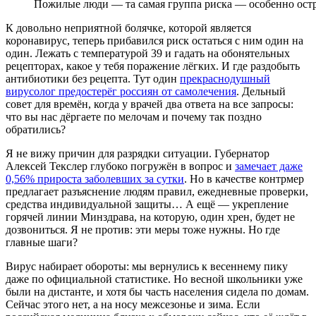
Пожилые люди — та самая группа риска — особенно ос
К довольно неприятной болячке, которой является
коронавирус, теперь прибавился риск остаться с ним один на
один. Лежать с температурой 39 и гадать на обонятельных
рецепторах, какое у тебя поражение лёгких. И где раздобыть
антибиотики без рецепта. Тут один
прекраснодушный
вирусолог предостерёг россиян от самолечения
. Дельный
совет для времён, когда у врачей два ответа на все запросы:
что вы нас дёргаете по мелочам и почему так поздно
обратились?
Я не вижу причин для разрядки ситуации. Губернатор
Алексей Текслер глубоко погружён в вопрос и
замечает даже
0,56% прироста заболевших за сутки
. Но в качестве контрмер
предлагает разъяснение людям правил, ежедневные проверки,
средства индивидуальной защиты… А ещё — укрепление
горячей линии Минздрава, на которую, один хрен, будет не
дозвониться. Я не против: эти меры тоже нужны. Но где
главные шаги?
Вирус набирает обороты: мы вернулись к весеннему пику
даже по официальной статистике. Но весной школьники уже
были на дистанте, и хотя бы часть населения сидела по домам.
Сейчас этого нет, а на носу межсезонье и зима. Если