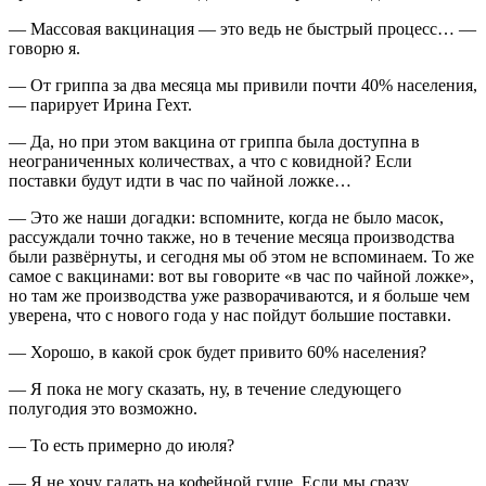
— Массовая вакцинация — это ведь не быстрый процесс… —
говорю я.
— От гриппа за два месяца мы привили почти 40% населения,
— парирует Ирина Гехт.
— Да, но при этом вакцина от гриппа была доступна в
неограниченных количествах, а что с ковидной? Если
поставки будут идти в час по чайной ложке…
— Это же наши догадки: вспомните, когда не было масок,
рассуждали точно также, но в течение месяца производства
были развёрнуты, и сегодня мы об этом не вспоминаем. То же
самое с вакцинами: вот вы говорите «в час по чайной ложке»,
но там же производства уже разворачиваются, и я больше чем
уверена, что с нового года у нас пойдут большие поставки.
— Хорошо, в какой срок будет привито 60% населения?
— Я пока не могу сказать, ну, в течение следующего
полугодия это возможно.
— То есть примерно до июля?
— Я не хочу гадать на кофейной гуще. Если мы сразу