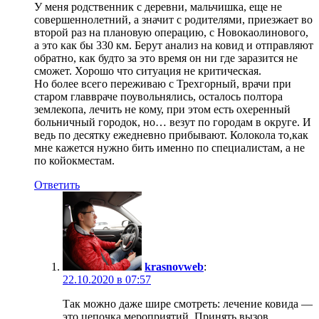
У меня родственник с деревни, мальчишка, еще не
совершеннолетний, а значит с родителями, приезжает во
второй раз на плановую операцию, с Новокаолинового,
а это как бы 330 км. Берут анализ на ковид и отправляют
обратно, как будто за это время он ни где заразится не
сможет. Хорошо что ситуация не критическая.
Но более всего переживаю с Трехгорный, врачи при
старом главвраче поувольнялись, осталось полтора
землекопа, лечить не кому, при этом есть охеренный
больничный городок, но… везут по городам в округе. И
ведь по десятку ежедневно прибывают. Колокола то,как
мне кажется нужно бить именно по специалистам, а не
по койокместам.
Ответить
krasnovweb
:
22.10.2020 в 07:57
Так можно даже шире смотреть: лечение ковида —
это цепочка мероприятий. Принять вызов,