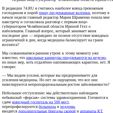
В редакции 74.RU я считаюсь наиболее ковид-тревожным
господином и порой
пишу несдержанные колонки
, поэтому в
начале недели главный редактор Мария Шраменко пошла мне
навстречу и согласовала разговор с первым вице-
губернатором Челябинской области Ириной Гехт о
наболевшем. Главный вопрос, который занимает меня
последние дни — оправдано ли полное отсутствие ковидных
ограничений в дни, когда медицина балансирует на грани
коллапса?
Мы созваниваемся ранним утром: к этому моменту уже
известно, что
школьные каникулы продлеваются на неделю
,
но иных мер, хоть отдалённо напоминающих карантин, нет. Я
говорю:
— Мы видим усилия, которые вы предпринимаете для
усиления медицины. Но нет ли ощущения, что все они
нивелируются непропорциональным ростом заболеваемости?
Небольшое отступление: мы действительно наблюдаем
небывалый «форсаж» системы здравоохранения. Готовится к
сдаче
ковидный госпиталь на 500 мест
,
перепрофилируются
больницы
и
роддома
,
вводятся
дополнительные бригады скорой
и
аппараты КТ
,