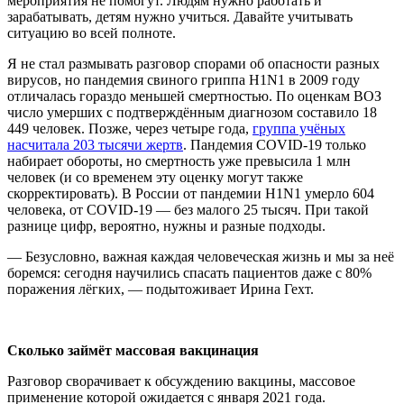
мероприятия не помогут. Людям нужно работать и
зарабатывать, детям нужно учиться. Давайте учитывать
ситуацию во всей полноте.
Я не стал размывать разговор спорами об опасности разных
вирусов, но пандемия свиного гриппа H1N1 в 2009 году
отличалась гораздо меньшей смертностью. По оценкам ВОЗ
число умерших с подтверждённым диагнозом составило 18
449 человек. Позже, через четыре года,
группа учёных
насчитала 203 тысячи жертв
. Пандемия COVID-19 только
набирает обороты, но смертность уже превысила 1 млн
человек (и со временем эту оценку могут также
скорректировать). В России от пандемии H1N1 умерло 604
человека, от COVID-19 — без малого 25 тысяч. При такой
разнице цифр, вероятно, нужны и разные подходы.
— Безусловно, важная каждая человеческая жизнь и мы за неё
боремся: сегодня научились спасать пациентов даже с 80%
поражения лёгких, — подытоживает Ирина Гехт.
Сколько займёт массовая вакцинация
Разговор сворачивает к обсуждению вакцины, массовое
применение которой ожидается с января 2021 года.