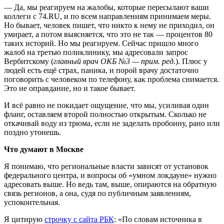
— Да, мы реагируем на жалобы, которые пересылают ваши
коллеги с 74.RU, и по всем направлениям принимаем меры.
Но бывает, человек пишет, что никто к нему не приходил, он
умирает, а потом выясняется, что это не так — процентов 80
таких историй. Но мы реагируем. Сейчас пришло много
жалоб на третью поликлинику, мы адресовали запрос
Вербитскому (
главный врач ОКБ №3 — прим. ред.
). Плюс у
людей есть ещё страх, паника, и порой врачу достаточно
поговорить с человеком по телефону, как проблема снимается.
Это не оправдание, но и такое бывает.
И всё равно не покидает ощущение, что мы, усиливая один
фланг, оставляем второй полностью открытым. Сколько не
откачивай воду из трюма, если не заделать пробоину, рано или
поздно утонешь.
Что думают в Москве
Я понимаю, что региональные власти зависят от установок
федерального центра, и вопросы об «умном локдауне» нужно
адресовать выше. Но ведь там, выше, опираются на обратную
связь регионов, а она, судя по публичным заявлениям,
успокоительная.
Я цитирую
строчку с сайта РБК
: «По словам источника в