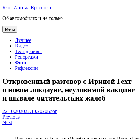
Skip
Блог Артема Краснова
to
Об автомобилях и не только
content
Menu
Лучшее
Видео
Тест-драйвы
Репортажи
Фото
Рефлексии
Откровенный разговор с Ириной Гехт
о новом локдауне, неуловимой вакцине
и шквале читательских жалоб
Артем
22.10.2020
22.10.2020
Блог
Навигация
Краснов
Previous
Next
по
записям
Первый вице-губернатор Челябинской области Ирина Гех