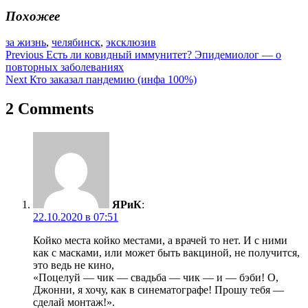
Похожее
за жизнь
,
челябинск
,
эксклюзив
Навигация
Previous
Есть ли ковидный иммунитет? Эпидемиолог — о
повторных заболеваниях
по
Next
Кто заказал пандемию (инфа 100%)
записям
2 Comments
ЯРиК
:
22.10.2020 в 07:51
Койко места койко местами, а врачей то нет. И с ними
как с масками, или может быть вакциной, не получится,
это ведь не кино,
«Поцелуй — чик — свадьба — чик — и — бэби! О,
Джонни, я хочу, как в синематографе! Прошу тебя —
сделай монтаж!».