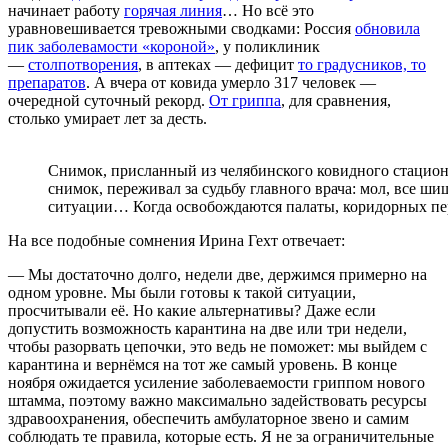
начинает работу
горячая линия
… Но всё это
уравновешивается тревожными сводками: Россия
обновила
пик заболевамости «короной»
, у поликлиник
—
столпотворения
, в аптеках — дефицит
то градусников, то
препаратов
. А вчера от ковида умерло 317 человек —
очередной суточный рекорд.
От гриппа
, для сравнения,
столько умирает лет за десть.
Снимок, присланный из челябинского ковидного стацион
снимок, переживал за судьбу главного врача: мол, все ши
ситуации… Когда освобождаются палаты, коридорных пер
На все подобные сомнения Ирина Гехт отвечает:
— Мы достаточно долго, недели две, держимся примерно на
одном уровне. Мы были готовы к такой ситуации,
просчитывали её. Но какие альтернативы? Даже если
допустить возможность карантина на две или три недели,
чтобы разорвать цепочки, это ведь не поможет: мы выйдем с
карантина и вернёмся на тот же самый уровень. В конце
ноября ожидается усиление заболеваемости гриппом нового
штамма, поэтому важно максимально задействовать ресурсы
здравоохранения, обеспечить амбулаторное звено и самим
соблюдать те правила, которые есть. Я не за ограничительные