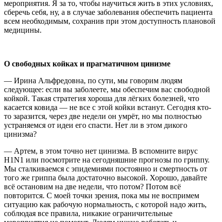
мероприятия. Я за то, чтобы научиться жить в этих условиях,
сберечь себя, ну, а в случае заболевания обеспечить пациента
всем необходимым, сохранив при этом доступность плановой
медицины.
О свободных койках и прагматичном цинизме
— Ирина Альфредовна, по сути, мы говорим людям
следующее: если вы заболеете, мы обеспечим вас свободной
койкой. Такая стратегия хороша для лёгких болезней, что
касается ковида — не все с этой койки встанут. Сегодня кто-
то заразится, через две недели он умрёт, но мы полностью
устраняемся от идеи его спасти. Нет ли в этом дикого
цинизма?
— Артем, в этом точно нет цинизма. В вспомните вирус
H1N1 или посмотрите на сегодняшние прогнозы по гриппу.
Мы сталкиваемся с эпидемиями постоянно и смертность от
того же гриппа была достаточно высокой. Хорошо, давайте
всё остановим на две недели, что потом? Потом всё
повторится. С моей точки зрения, пока мы не воспримем
ситуацию как рабочую нормальность, с которой надо жить,
соблюдая все правила, никакие ограничительные