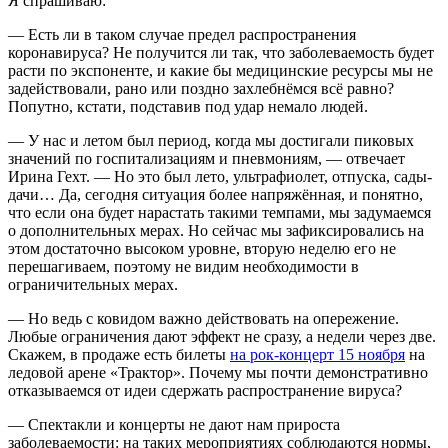
Я спрашиваю:
— Есть ли в таком случае предел распространения
коронавируса? Не получится ли так, что заболеваемость будет
расти по экспоненте, и какие бы медицинские ресурсы мы не
задействовали, рано или поздно захлебнёмся всё равно?
Попутно, кстати, подставив под удар немало людей.
— У нас и летом был период, когда мы достигали пиковых
значений по госпитализациям и пневмониям, — отвечает
Ирина Гехт. — Но это был лето, ультрафиолет, отпуска, сады-
дачи… Да, сегодня ситуация более напряжённая, и понятно,
что если она будет нарастать такими темпами, мы задумаемся
о дополнительных мерах. Но сейчас мы зафиксировались на
этом достаточно высоком уровне, вторую неделю его не
перешагиваем, поэтому не видим необходимости в
ограничительных мерах.
— Но ведь с ковидом важно действовать на опережение.
Любые ограничения дают эффект не сразу, а недели через две.
Скажем, в продаже есть билеты
на рок-концерт 15 ноября
на
ледовой арене «Трактор». Почему мы почти демонстративно
отказываемся от идеи сдержать распространение вируса?
— Спектакли и концерты не дают нам прироста
заболеваемости: на таких мероприятиях соблюдаются нормы,