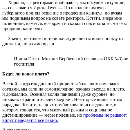
— Хорошо, я с ректорами пообщаюсь, мы обсудим ситуацию,
— соглашается Ирина Гехт. — По школьникам вчера
губернатор принял решение о продлении каникул, по вузам
мы поднимем вопрос на совете ректоров. Кстати, вчера мне
позвонили, кажется, все врачи и сказали спасибо за то, что мы
продлили каникулы.
— Значит, не только истерички-журналисты видят пользу от
дистанта, но и сами врачи.
Ирина Гехт и Михаил Вербитский (главврач ОКБ №3) во 
госпиталя
Будет ли новое плато?
Весной, когда ежедневный прирост заболевших измерялся
сотнями, мы сели на самоизоляцию, ожидая выхода на плато,
и дождались. Осенняя волна пандемии даже суровее, но
никаких ограничительных мер нет. Некоторые видят в этом
парадокс. Кстати, на днях опубликовано исследование, в
котором говорится, что масочный режим и социальное
дистанцирование — меры полезные, но
проблемы не решают:
вирус передаётся всё равно.