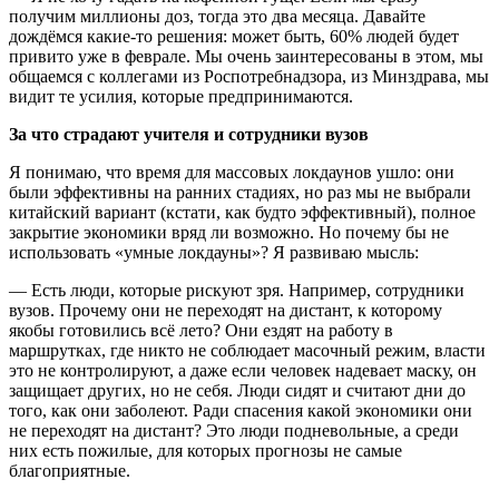
получим миллионы доз, тогда это два месяца. Давайте
дождёмся какие-то решения: может быть, 60% людей будет
привито уже в феврале. Мы очень заинтересованы в этом, мы
общаемся с коллегами из Роспотребнадзора, из Минздрава, мы
видит те усилия, которые предпринимаются.
За что страдают учителя и сотрудники вузов
Я понимаю, что время для массовых локдаунов ушло: они
были эффективны на ранних стадиях, но раз мы не выбрали
китайский вариант (кстати, как будто эффективный), полное
закрытие экономики вряд ли возможно. Но почему бы не
использовать «умные локдауны»? Я развиваю мысль:
— Есть люди, которые рискуют зря. Например, сотрудники
вузов. Прочему они не переходят на дистант, к которому
якобы готовились всё лето? Они ездят на работу в
маршрутках, где никто не соблюдает масочный режим, власти
это не контролируют, а даже если человек надевает маску, он
защищает других, но не себя. Люди сидят и считают дни до
того, как они заболеют. Ради спасения какой экономики они
не переходят на дистант? Это люди подневольные, а среди
них есть пожилые, для которых прогнозы не самые
благоприятные.