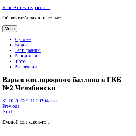
Skip
Блог Артема Краснова
to
Об автомобилях и не только
content
Menu
Лучшее
Видео
Тест-драйвы
Репортажи
Фото
Рефлексии
Взрыв кислородного баллона в ГКБ
№2 Челябинска
Артем
31.10.2020
01.11.2020
Фото
Навигация
Краснов
Previous
Next
по
Дурной сон какой-то…
записям