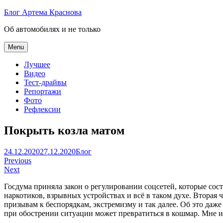
Skip
Блог Артема Краснова
to
Об автомобилях и не только
content
Menu
Лучшее
Видео
Тест-драйвы
Репортажи
Фото
Рефлексии
Покрыть козла матом
Артем
24.12.2020
27.12.2020
Блог
Навигация
Краснов
Previous
Next
по
Госдума приняла закон о регулировании соцсетей, которые сос
записям
наркотиков, взрывных устройствах и всё в таком духе. Вторая 
призывам к беспорядкам, экстремизму и так далее. Об это даже р
при обострении ситуации может превратиться в кошмар. Мне ин