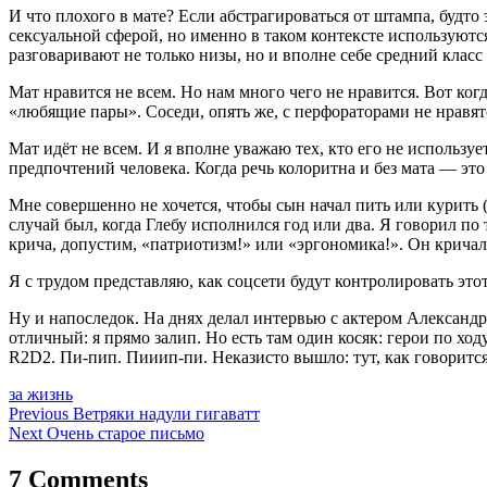
И что плохого в мате? Если абстрагироваться от штампа, будто 
сексуальной сферой, но именно в таком контексте используются
разговаривают не только низы, но и вполне себе средний класс
Мат нравится не всем. Но нам много чего не нравится. Вот ко
«любящие пары». Соседи, опять же, с перфораторами не нравятс
Мат идёт не всем. И я вполне уважаю тех, кто его не используе
предпочтений человека. Когда речь колоритна и без мата — это
Мне совершенно не хочется, чтобы сын начал пить или курить 
случай был, когда Глебу исполнился год или два. Я говорил по 
крича, допустим, «патриотизм!» или «эргономика!». Он крича
Я с трудом представляю, как соцсети будут контролировать этот
Ну и напоследок. На днях делал интервью с актером Александро
отличный: я прямо залип. Но есть там один косяк: герои по ход
R2D2
. Пи-пип. Пииип-пи. Неказисто вышло: тут, как говорится
за жизнь
Навигация
Previous
Ветряки надули гигаватт
Next
Очень старое письмо
по
записям
7 Comments