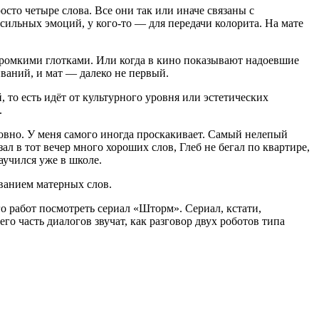
осто четыре слова. Все они так или иначе связаны с
 сильных эмоций, у кого-то — для передачи колорита. На мате
 громкими глотками. Или когда в кино показывают надоевшие
иваний, и мат — далеко не первый.
, то есть идёт от культурного уровня или эстетических
.
ровно. У меня самого иногда проскакивает. Самый нелепый
зал в тот вечер много хороших слов, Глеб не бегал по квартире,
учился уже в школе.
иванием матерных слов.
го работ посмотреть сериал «Шторм». Сериал, кстати,
его часть диалогов звучат, как разговор двух роботов типа