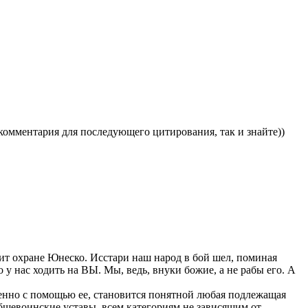
комментария для последующего цитирования, так и знайте))
жит охране Юнеско. Исстари наш народ в бой шел, поминая
о у нас ходить на ВЫ. Мы, ведь, внуки божие, а не рабы его. А
менно с помощью ее, становится понятной любая подлежащая
общевоинские уставы, всем категориям не зависящим от