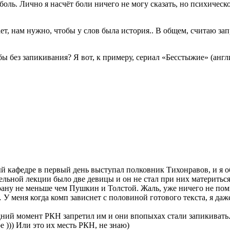
боль. Лично я насчёт боли ничего не могу сказать, но психическ
ет, нам нужно, чтобы у слов была история.. В общем, считаю за
обы без запикивания? Я вот, к примеру, сериал «Бесстыжие» (анг
 кафедре в первый день выступал полковник Тихонравов, и я обр
ельной лекции было две девицы и он не стал при них материться.
рану не меньше чем Пушкин и Толстой. Жаль, уже ничего не пом
 У меня когда комп зависнет с половиной готового текста, я даже
дний момент РКН запретил им и они впопыхах стали запикивать.
ое ))) Или это их месть РКН, не знаю)