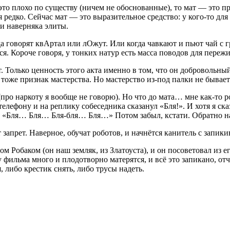
это плохо по существу (ничем не обоснованные), то мат — это пр
 редко. Сейчас мат — это выразительное средство: у кого-то для
 и наверняка элиты.
гда говорят квАртал или лОжут. Или когда чавкают и пьют чай с
я. Короче говоря, у тонких натур есть масса поводов для переж
т. Только ценность этого акта именно в том, что он добровольный
 тоже признак мастерства. Но мастерство из-под палки не бывает
(про наркоту я вообще не говорю). Но что до мата… мне как-то 
телефону и на реплику собеседника сказанул «Бля!». И хотя я ска
л «Бля… Бля… Бля-бля… Бля…» Потом забыл, кстати. Обратно на
 запрет. Наверное, обучат роботов, и начнётся канитель с запик
м Робаком (он наш земляк, из Златоуста), и он посоветовал из е
у фильма много и плодотворно матерятся, и всё это запикано, отч
, либо крестик снять, либо трусы надеть.