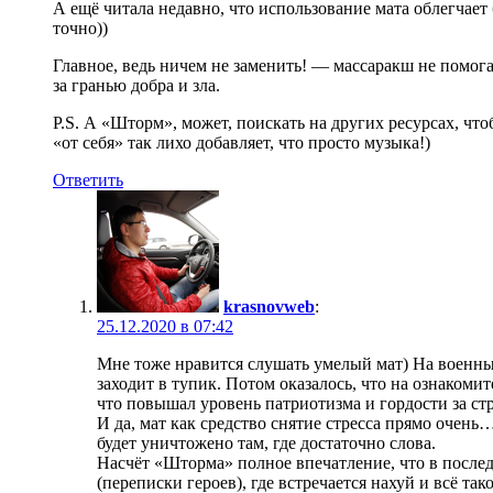
А ещё читала недавно, что использование мата облегчает 
точно))
Главное, ведь ничем не заменить! — массаракш не помога
за гранью добра и зла.
P.S. А «Шторм», может, поискать на других ресурсах, чт
«от себя» так лихо добавляет, что просто музыка!)
Ответить
krasnovweb
:
25.12.2020 в 07:42
Мне тоже нравится слушать умелый мат) На военный
заходит в тупик. Потом оказалось, что на ознакомит
что повышал уровень патриотизма и гордости за ст
И да, мат как средство снятие стресса прямо очень…
будет уничтожено там, где достаточно слова.
Насчёт «Шторма» полное впечатление, что в после
(переписки героев), где встречается нахуй и всё так