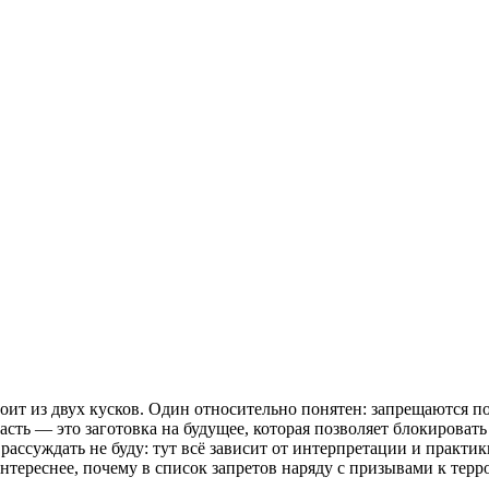
тоит из двух кусков. Один относительно понятен: запрещаются п
часть — это заготовка на будущее, которая позволяет блокировать
ассуждать не буду: тут всё зависит от интерпретации и практики,
тереснее, почему в список запретов наряду с призывами к терр