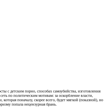
осты с детским порно, способах самоубийства, изготовления
 сеть по политическим мотивам: за оскорбление власти,
 которая поначалу, скорее всего, будет мягкой (показной), но
оризму попала нецензурная брань.