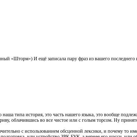
нный «Шторм») И ещё записала пару фраз из вашего последнего 
 наша типа история, это часть нашего языка, это вообще подле
гриву, облачившись во все чистое или с голым торсом. Ну принят
ключительно с использованием обсценной лексики, и почему то и
 подготовка, или устройство ЗРК БУК, а вернее его шасси, или 