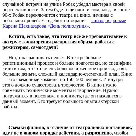
случайной встречи на улице Робак убедил мастера в своей
перспективности. Затем будет еще один излом, когда в конце
90-х Робак переключится с театра на кино, начиная с
небольших ролей. Его дебют на экране —
эпизод в фильме
Карена Шахназарова «День полнолуния»
.
—
Кстати, есть такое, что театр всё же требовательнее к
актеру с точки зрения раскрытия образа, работы с
режиссером, самоотдачи?
— Нет, так сравнивать нельзя. В театре больше
репетиционный процесс и больше подготовки, но специфика
кино в том, что это очень большое и жесткое производство,
большие деньги, сложный календарно-съемочный план. Кино
— это съемочные команды по 150–500 человек. И внутри
этого должно существовать творчество. В кино нужно
совмещать технические моменты и творческие. Нужно
погружаться в персонажа и понимать, где он находится в
данный момент. Это требует большого опыта актерской
работы.
—
Съемки фильма, в отличие от театральных постановок,
идут не в живом порядке действия, а разрозненно, чтобы