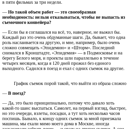
в пяти фильмах за три недели.
—
Но такой объем работ — это своеобразная
необходимость: нельзя отказываться, чтобы не выпасть из
съемочного конвейера?
— Если бы я соглашался на всё, то, наверное, не выжил бы.
Каждый раз это очень обдуманные шаги. Да, бывает, что одна
роль наслаивается на другую, и мне, например, было очень
сложно совмещать «Эпидемию» и «Шторм». Последний
снимался в Кронштадте, «Эпидемия» — в Подмосковье и на
берегу Белого моря, и проекты шли параллельно в течение
четырех месяцев, когда я 120 дней прожил без единого
выходного. Садился в поезд и ехал с одних съемок на другие.
График съемок порой такой, что выйти из образа сложно
—
В поезд?
— Да, это было принципиально, потому что давало хоть
какой-то шанс выспаться. Самолет, на первый взгляд, быстрее,
но это очереди, взлеты, посадки, а тут хоть несколько часов
поспишь. Бывало, к концу одних съемок за мной приезжала
машина, мы ехали мимо моего дома в Москве, иногда
заскакивали забрать вещи — и сразу на другие съемки. А сон