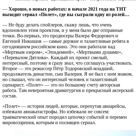
—
Хорошо, о новых работах: в начале 2021 года на ТНТ
выходит сериал «Полет», где вы сыграли одну из ролей…
— Не буду делать спойлеров, скажу лишь, что очень
вдохновлен этим проектом, и у меня было две отправные
точки. Во-первых, это продюсеры Валера Федорович и
Евгений Никишов — самые дерзкие и талантливые ребята в
сегодняшнем российском кино. Это они работали над
«Мертвым озером», «Эпидемией», «Мертвыми душами»,
«Перевалом Дятлова». Каждый их проект смелый,
интересный, поэтому я сразу знал, что соглашусь участвовать.
Второе — это режиссер Пётр Тодоровский-младший,
продолжатель династии, сын Валерия. Я не был с ним знаком,
но слышал, что он интересный человек и талантливый
сценарист. «Полет» — это по большому счету авторская
работа. Там невероятная драматургия и прекрасный актерский
состав.
«Полет» — история людей, которые, перепутав авиарейсы,
избежали авиакатастрофы. Но избежали не совсем:
травматический опыт породил цепочку событий и перемен
мировоззрения, которым и посвящен сериал.