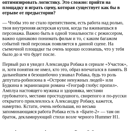
оптимизировать логистику. Это сложно: прийти на
площадку и играть сцену, которая существует как бы в
отрыве от предыстории?
— Чтобы это не стало препятствием, есть работа над ролью,
твоя внутренняя актерская кухня, когда ты вживаешься в
персонажа. Важно быть в одной тональности с режиссером,
важно одинаково понимать фильм и то, с каким багажом
событий твой персонаж появляется в данной сцене. На
съемочной площадке ты очень хорошо осознаешь, что у тебя
было до и что будет после.
Первый раз я увидел Александра Робака в сериале «Участок»,
и, хотя понятия не имел, кто это, образ впечатался в память. В
дальнейшем я безошибочно узнавал Робака, будь то роль
депутата-робинзона в «Острове ненужных людей» или
Будкина в экранизации романа «Географ глобус пропил».
Амплуа настоящего мужика и здоровяка, местами
грубоватого, местами простодушного, свирепого и по-русски
открытого приклеилось к Александру Робаку, кажется,
намертво. Кстати, очень небольшая, но весьма
запоминающаяся работа Робака есть в «Брате-2» — там он
браток, декламирующий стихи возле черного Hummer H1.