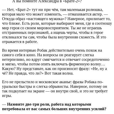
А вы помните Александра в «Брате-2»?
— Нет, «Брат-2» тут ни при чём, там маленькая ролюшка,
которая мало что может изменить, — отмахивается актер. —
Откуда образ «настоящего мужика»? Наверное, прилипает то,
что ближе. Есть роли, которые выбирают меня, где я соотношу
мир героя со своим мировосприятием. Ты же не играешь
отстраненных персонажей, а ищешь черты, чтобы в герое
откликался ты сам, чтобы была внутренняя схожесть. И это
отражается в работе.
Во время интервью Робак действительно очень похож на
самого себя в кино. На вопросы он реагирует слегка
нетерпеливо, но вдруг смягчается и отвечает сосредоточенно
и мягко, чтобы потом опять включать фирменную волну…
Какую? Ну представьте, как он произносит фразу: «Не, ну а
чё? Не правда, что ли?» Вот такая волна.
Его не прельстило и московское аканье: фразы Робака по-
уральски быстры и слегка обрывисты. Наверное, потому он
так подкупает на экране — он внутри свой, и это не требует
игры.
—
Назовите две-три роли, работа над которыми
потребовала от вас самых больших внутренних усилий?