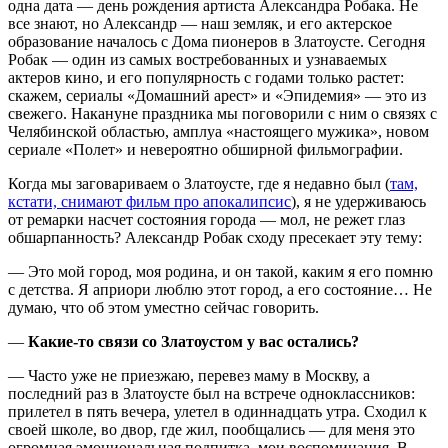
одна дата — день рождения артиста Александра Робака. Не
все знают, но Александр — наш земляк, и его актерское
образование началось с Дома пионеров в Златоусте. Сегодня
Робак — один из самых востребованных и узнаваемых
актеров кино, и его популярность с годами только растет:
скажем, сериалы «Домашний арест» и «Эпидемия» — это из
свежего. Накануне праздника мы поговорили с ним о связях с
Челябинской областью, амплуа «настоящего мужика», новом
сериале «Полет» и невероятно обширной фильмографии.
Когда мы заговариваем о Златоусте, где я недавно был (
там,
кстати, снимают фильм про апокалипсис
), я не удерживаюсь
от ремарки насчет состояния города — мол, не режет глаз
обшарпанность? Александр Робак сходу пресекает эту тему:
— Это мой город, моя родина, и он такой, каким я его помню
с детства. Я априори люблю этот город, а его состояние… Не
думаю, что об этом уместно сейчас говорить.
—
Какие-то связи со Златоустом у вас остались?
— Часто уже не приезжаю, перевез маму в Москву, а
последний раз в Златоусте был на встрече одноклассников:
прилетел в пять вечера, улетел в одиннадцать утра. Сходил к
своей школе, во двор, где жил, пообщались — для меня это
огромная эмоциональная подпитка, мои воспоминания. В