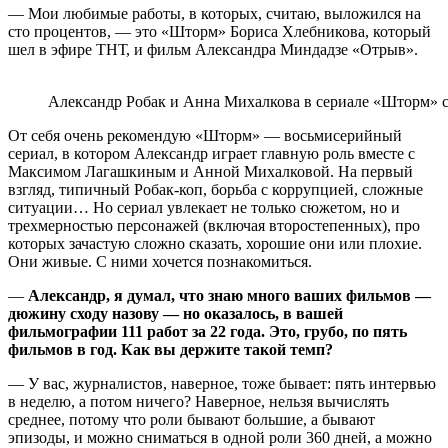
— Мои любимые работы, в которых, считаю, выложился на
сто процентов, — это «Шторм» Бориса Хлебникова, который
шел в эфире ТНТ, и фильм Александра Миндадзе «Отрыв».
Александр Робак и Анна Михалкова в сериале «Шторм» с
От себя очень рекомендую «Шторм» — восьмисерийный
сериал, в котором Александр играет главную роль вместе с
Максимом Лагашкиным и Анной Михалковой. На первый
взгляд, типичный Робак-коп, борьба с коррупцией, сложные
ситуации… Но сериал увлекает не только сюжетом, но и
трехмерностью персонажей (включая второстепенных), про
которых зачастую сложно сказать, хорошие они или плохие.
Они живые. С ними хочется познакомиться.
—
Александр, я думал, что знаю много ваших фильмов —
дюжину сходу назову — но оказалось, в вашей
фильмографии 111 работ за 22 года. Это, грубо, по пять
фильмов в год. Как вы держите такой темп?
— У вас, журналистов, наверное, тоже бывает: пять интервью
в неделю, а потом ничего? Наверное, нельзя вычислять
среднее, потому что роли бывают большие, а бывают
эпизоды, и можно сниматься в одной роли 360 дней, а можно