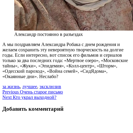
Александр постоянно в разъездах
А мы поздравляем Александра Робака с днем рождения и
желаем сохранить эту невероятную творческость на долгие
годы. Если интересно, вот список его фильмов и сериалов
только за два последних года: «Мертвое озеро», «Московские
тайны», «Жуки», «Эпидемия», «Колл-центр», «Шторм»,
«Одесский пароход», «Война семей», «СидЯдома»,
«Окаянные дни». Неслабо?
за жизнь
,
лучшее
,
эксклюзив
Навигация
Previous
Очень старое письмо
Next
Кто украл выходной?
по
записям
Добавить комментарий