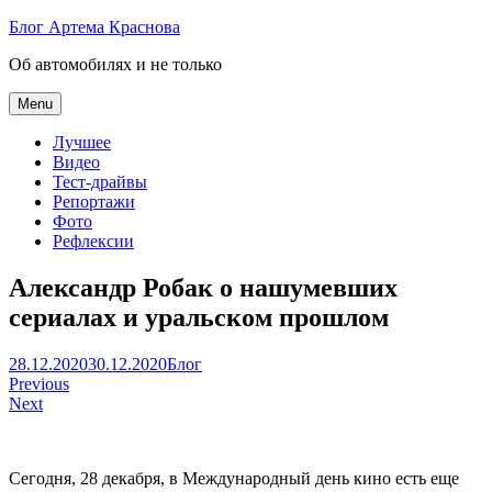
Skip
Блог Артема Краснова
to
Об автомобилях и не только
content
Menu
Лучшее
Видео
Тест-драйвы
Репортажи
Фото
Рефлексии
Александр Робак о нашумевших
сериалах и уральском прошлом
Артем
28.12.2020
30.12.2020
Блог
Навигация
Краснов
Previous
Next
по
записям
Сегодня, 28 декабря, в Международный день кино есть еще