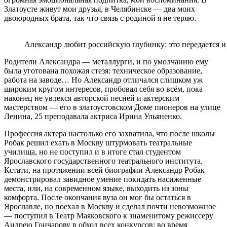
Златоусте живут мои друзья, в Челябинске — два моих
двоюродных брата, так что связь с родиной я не теряю.
Александр любит российскую глубинку: это передается и
Родители Александра — металлурги, и по умолчанию ему
была уготована похожая стезя: техническое образование,
работа на заводе… Но Александр отличался слишком уж
широким кругом интересов, пробовал себя во всём, пока
наконец не увлекся авторской песней и актерским
мастерством — его в златоустовском Доме пионеров на улице
Ленина, 25 преподавала актриса Ирина Ульяненко.
Профессия актера настолько его захватила, что после школы
Робак решил ехать в Москву штурмовать театральные
училища, но не поступил и в итоге стал студентом
Ярославского государственного театрального института.
Кстати, на протяжении всей биографии Александр Робак
демонстрировал завидное умение покидать насиженные
места, или, на современном языке, выходить из зоны
комфорта. После окончания вуза он мог бы остаться в
Ярославле, но поехал в Москву и сделал почти невозможное
— поступил в Театр Маяковского к знаменитому режиссеру
Андрею Гончарову в обход всех конкурсов: во время