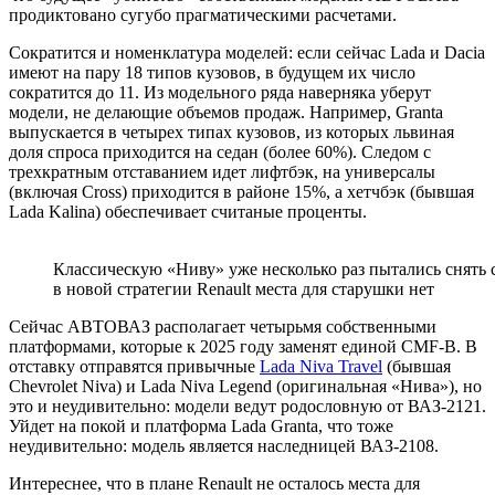
продиктовано сугубо прагматическими расчетами.
Сократится и номенклатура моделей: если сейчас Lada и Dacia
имеют на пару 18 типов кузовов, в будущем их число
сократится до 11. Из модельного ряда наверняка уберут
модели, не делающие объемов продаж. Например, Granta
выпускается в четырех типах кузовов, из которых львиная
доля спроса приходится на седан (более 60%). Следом с
трехкратным отставанием идет лифтбэк, на универсалы
(включая Cross) приходится в районе 15%, а хетчбэк (бывшая
Lada Kalina) обеспечивает считаные проценты.
Классическую «Ниву» уже несколько раз пытались снять с
в новой стратегии Renault места для старушки нет
Сейчас АВТОВАЗ располагает четырьмя собственными
платформами, которые к 2025 году заменят единой CMF-B. В
отставку отправятся привычные
Lada Niva Travel
(бывшая
Chevrolet Niva) и Lada Niva Legend (оригинальная «Нива»), но
это и неудивительно: модели ведут родословную от ВАЗ-2121.
Уйдет на покой и платформа Lada Granta, что тоже
неудивительно: модель является наследницей ВАЗ-2108.
Интереснее, что в плане Renault не осталось места для