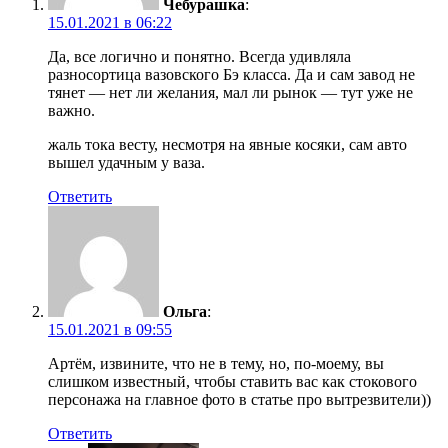
Чебурашка
:
15.01.2021 в 06:22
Да, все логично и понятно. Всегда удивляла
разносортица вазовского Бэ класса. Да и сам завод не
тянет — нет ли желания, мал ли рынок — тут уже не
важно.
жаль тока весту, несмотря на явные косяки, сам авто
вышел удачным у ваза.
Ответить
Ольга
:
15.01.2021 в 09:55
Артём, извините, что не в тему, но, по-моему, вы
слишком известный, чтобы ставить вас как стокового
персонажа на главное фото в статье про вытрезвители))
Ответить