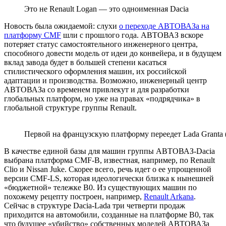
Это не Renault Logan — это одноименная Dacia
Новость была ожидаемой: слухи
о переходе АВТОВАЗа на
платформу CMF
шли с прошлого года. АВТОВАЗ вскоре
потеряет статус самостоятельного инженерного центра,
способного довести модель от идеи до конвейера, и в будущем
вклад завода будет в большей степени касаться
стилистического оформления машин, их российской
адаптации и производства. Возможно, инженерный центр
АВТОВАЗа со временем привлекут и для разработки
глобальных платформ, но уже на правах «подрядчика» в
глобальной структуре группы Renault.
Первой на французскую платформу переедет Lada Granta (
В качестве единой базы для машин группы АВТОВАЗ-Dacia
выбрана платформа CMF-B, известная, например, по Renault
Clio и Nissan Juke. Скорее всего, речь идет о ее упрощенной
версии CMF-LS, которая идеологически близка к нынешней
«бюджетной» тележке B0. Из существующих машин по
похожему рецепту построен, например,
Renault Arkana
.
Сейчас в структуре Dacia-Lada три четверти продаж
приходится на автомобили, созданные на платформе В0, так
что будущее «убийство» собственных моделей АВТОВАЗа