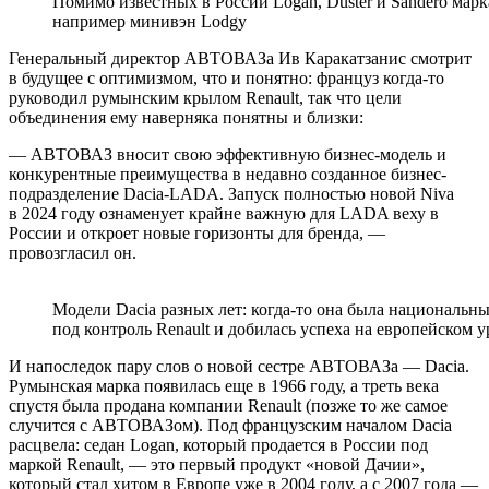
Помимо известных в России Logan, Duster и Sandero марк
например минивэн Lodgy
Генеральный директор АВТОВАЗа Ив Каракатзанис смотрит
в будущее с оптимизмом, что и понятно: француз когда-то
руководил румынским крылом Renault, так что цели
объединения ему наверняка понятны и близки:
— АВТОВАЗ вносит свою эффективную бизнес-модель и
конкурентные преимущества в недавно созданное бизнес-
подразделение Dacia-LADA. Запуск полностью новой Niva
в 2024 году ознаменует крайне важную для LADA веху в
России и откроет новые горизонты для бренда, —
провозгласил он.
Модели Dacia разных лет: когда-то она была националь
под контроль Renault и добилась успеха на европейском 
И напоследок пару слов о новой сестре АВТОВАЗа — Dacia.
Румынская марка появилась еще в 1966 году, а треть века
спустя была продана компании Renault (позже то же самое
случится с АВТОВАЗом). Под французским началом Dacia
расцвела: седан Logan, который продается в России под
маркой Renault, — это первый продукт «новой Дачии»,
который стал хитом в Европе уже в 2004 году, а с 2007 года —