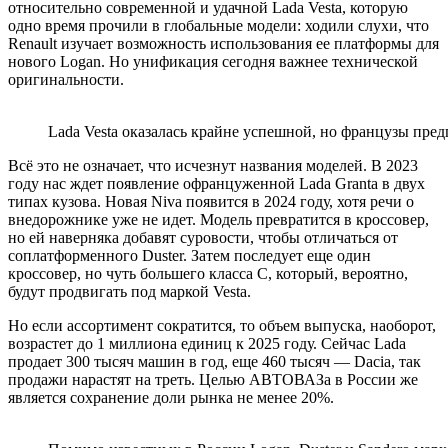
относительно современной и удачной Lada Vesta, которую
одно время прочили в глобальные модели: ходили слухи, что
Renault изучает возможность использования ее платформы для
нового Logan. Но унификация сегодня важнее технической
оригинальности.
Lada Vesta оказалась крайне успешной, но французы пр
Всё это не означает, что исчезнут названия моделей. В 2023
году нас ждет появление офранцуженной Lada Granta в двух
типах кузова. Новая Niva появится в 2024 году, хотя речи о
внедорожнике уже не идет. Модель превратится в кроссовер,
но ей наверняка добавят суровости, чтобы отличаться от
соплатформенного Duster. Затем последует еще один
кроссовер, но чуть большего класса С, который, вероятно,
будут продвигать под маркой Vesta.
Но если ассортимент сократится, то объем выпуска, наоборот,
возрастет до 1 миллиона единиц к 2025 году. Сейчас Lada
продает 300 тысяч машин в год, еще 460 тысяч — Dacia, так
продажи нарастят на треть. Целью АВТОВАЗа в России же
является сохранение доли рынка не менее 20%.