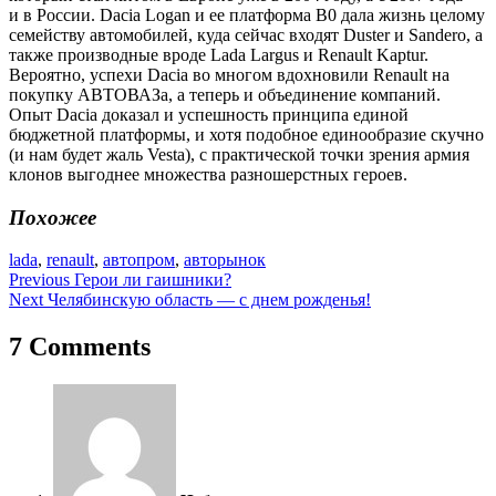
и в России. Dacia Logan и ее платформа В0 дала жизнь целому
семейству автомобилей, куда сейчас входят Duster и Sandero, а
также производные вроде Lada Largus и Renault Kaptur.
Вероятно, успехи Dacia во многом вдохновили Renault на
покупку АВТОВАЗа, а теперь и объединение компаний.
Опыт Dacia доказал и успешность принципа единой
бюджетной платформы, и хотя подобное единообразие скучно
(и нам будет жаль Vesta), с практической точки зрения армия
клонов выгоднее множества разношерстных героев.
Похожее
lada
,
renault
,
автопром
,
авторынок
Навигация
Previous
Герои ли гаишники?
Next
Челябинскую область — с днем рожденья!
по
записям
7 Comments