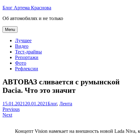
Skip
Блог Артема Краснова
to
Об автомобилях и не только
content
Menu
Лучшее
Видео
Тест-драйвы
Репортажи
Фото
Рефлексии
АВТОВАЗ сливается с румынской
Dacia. Что это значит
Артем
15.01.2021
20.01.2021
Блог
,
Лента
Навигация
Краснов
Previous
Next
по
записям
Концепт Vision намекает на внешность новой Lada Niva,