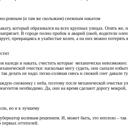
ьно-ровным (и там же скользким) снежным накатом
накату, который образовался на всех крупных улицах. Опять же,
 напрягает. В городе полно пробок и аварий (окей, водители олен
рует, превращаясь в ухабистые колеи, а на них можно потерять 
естит
я наледи и наката, счистить которые механически невозможно:
ханической очистки: насколько могу судить, они сыпали избыто
А так делать не надо: песко-соляная смесь и свежий снег давали
ждую снежинку с неба, поэтому после механической очистки ули
реагентов необходимо. Да, они на время сделают дорогу мокрой, 
ли, но и к лучшему
убернатор волевым решением. И, может быть, это неплохо – так
о первых оттепелей.