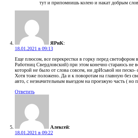
тут и припомнишь колею и накат добрым сло
ЯРиК
:
18.01.2021 в 09:13
Еще плюсом, все перекрестки в горку перед светофором в
Работниц Свердловский) при этом конечно стараюсь не вст
которой не было от слова совсем, ни дрИсьвой ни песко-
Хотя тоже положено. Да и к поворотам на главную без св
авто, с незначительным выездом на проезжую часть ( но п
Ответить
Алексей
:
18.01.2021 в 09:22