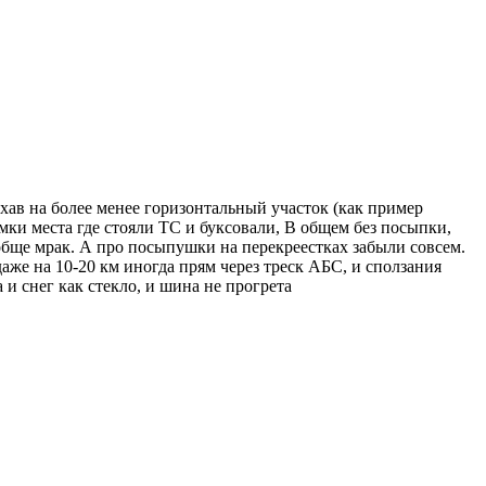
хав на более менее горизонтальный участок (как пример
ямки места где стояли ТС и буксовали, В общем без посыпки,
ообще мрак. А про посыпушки на перекреестках забыли совсем.
аже на 10-20 км иногда прям через треск АБС, и сползания
 и снег как стекло, и шина не прогрета