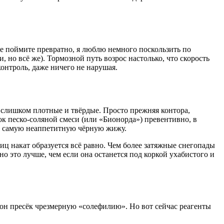
 не поймите превратно, я люблю немного поскользить по
и, но всё же). Тормозной путь возрос настолько, что скорость
контроль, даже ничего не нарушая.
 слишком плотные и твёрдые. Просто прежняя контора,
к песко-соляной смеси (или «Бионорда») превентивно, в
 ту самую неаппетитную чёрную жижу.
ц накат образуется всё равно. Чем более затяжные снегопады
но это лучше, чем если она останется под коркой ухабистого и
 он пресёк чрезмерную «солефилию». Но вот сейчас реагенты