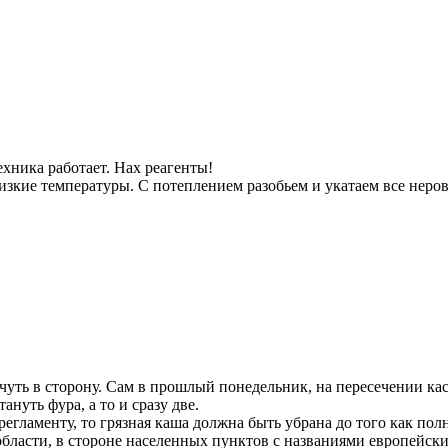
ехника работает. Нах реагенты!
зкие температуры. С потеплением разобьем и укатаем все неров
и чуть в сторону. Сам в прошлый понедельник, на пересечении к
ануть фура, а то и сразу две.
регламенту, то грязная каша должна быть убрана до того как пол
бласти, в стороне населенных пунктов с названиями европейских