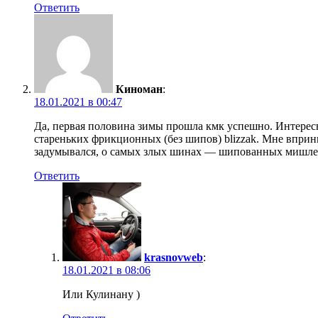
Ответить
Киноман
:
18.01.2021 в 00:47
Да, первая половина зимы прошла кмк успешно. Интересно
стареньких фрикционных (без шипов) blizzak. Мне впринц
задумывался, о самых злых шинах — шипованных мишлен 
Ответить
krasnovweb
:
18.01.2021 в 08:06
Или Кулинану )