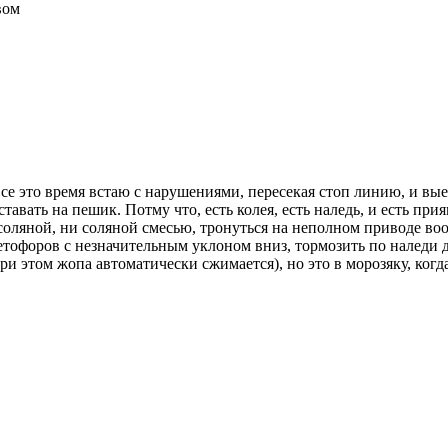
вом
се это время встаю с нарушениями, пересекая стоп линию, и вые
авать на пешик. Потму что, есть колея, есть наледь, и есть при
 соляной, ни соляной смесью, тронуться на неполном приводе в
етофоров с незначительным уклоном вниз, тормозить по наледи д
ри этом жопа автоматически сжимается), но это в морозяку, когда