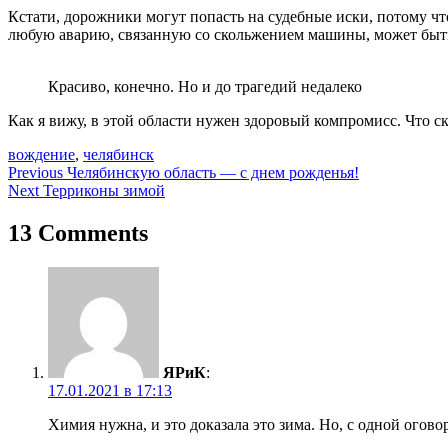
Кстати, дорожники могут попасть на судебные иски, потому что
любую аварию, связанную со скольжением машины, может быть
Красиво, конечно. Но и до трагедий недалеко
Как я вижу, в этой области нужен здоровый компромисс. Что с
вождение
,
челябинск
Навигация
Previous
Челябинскую область — с днем рожденья!
Next
Терриконы зимой
по
записям
13 Comments
ЯРиК
:
17.01.2021 в 17:13
Химия нужна, и это доказала это зима. Но, с одной огово