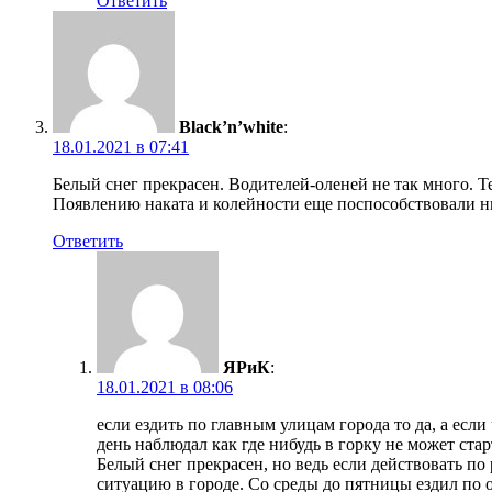
Ответить
Black’n’white
:
18.01.2021 в 07:41
Белый снег прекрасен. Водителей-оленей не так много. Т
Появлению наката и колейности еще поспособствовали ни
Ответить
ЯРиК
:
18.01.2021 в 08:06
если ездить по главным улицам города то да, а есл
день наблюдал как где нибудь в горку не может старт
Белый снег прекрасен, но ведь если действовать по 
ситуацию в городе. Со среды до пятницы ездил по о