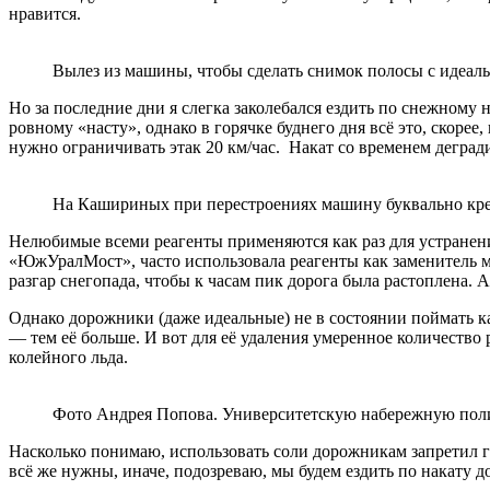
нравится.
Вылез из машины, чтобы сделать снимок полосы с идеал
Но за последние дни я слегка заколебался ездить по снежному 
ровному «насту», однако в горячке буднего дня всё это, скорее,
нужно ограничивать этак 20 км/час. Накат со временем дегради
На Кашириных при перестроениях машину буквально кр
Нелюбимые всеми реагенты применяются как раз для устранени
«ЮжУралМост», часто использовала реагенты как заменитель ме
разгар снегопада, чтобы к часам пик дорога была растоплена. 
Однако дорожники (даже идеальные) не в состоянии поймать ка
— тем её больше. И вот для её удаления умеренное количество 
колейного льда.
Фото Андрея Попова. Университетскую набережную поли
Насколько понимаю, использовать соли дорожникам запретил г
всё же нужны, иначе, подозреваю, мы будем ездить по накату д