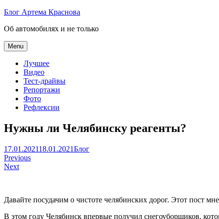
Skip
Блог Артема Краснова
to
Об автомобилях и не только
content
Menu
Лучшее
Видео
Тест-драйвы
Репортажи
Фото
Рефлексии
Нужны ли Челябинску реагенты?
Артем
17.01.2021
18.01.2021
Блог
Навигация
Краснов
Previous
Next
по
записям
Давайте посудачим о чистоте челябинских дорог. Этот пост мне
В этом году Челябинск впервые получил снегоуборщиков, котор