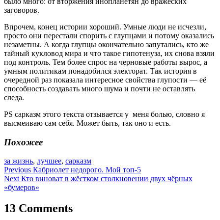
было много: от вторжения инопланетян до вражеских
заговоров.
Впрочем, конец истории хороший. Умные люди не исчезли,
просто они перестали спорить с глупцами и потому оказались
незаметны. А когда глупцы окончательно запутались, кто же
тайный кукловод мира и что такое гипотенуза, их снова взяли
под контроль. Тем более спрос на черновые работы вырос, а
умным политикам понадобился электорат. Так история в
очередной раз показала интересное свойства глупости — её
способность создавать много шума и почти не оставлять
следа.
PS сарказм этого текста отзывается у меня болью, словно я
высмеиваю сам себя. Может быть, так оно и есть.
Похожее
за жизнь
,
лучшее
,
сарказм
Навигация
Previous
Кабриолет недорого. Мой топ-5
Next
Кто виноват в жёстком столкновении двух чёрных
по
«бумеров»
записям
13 Comments