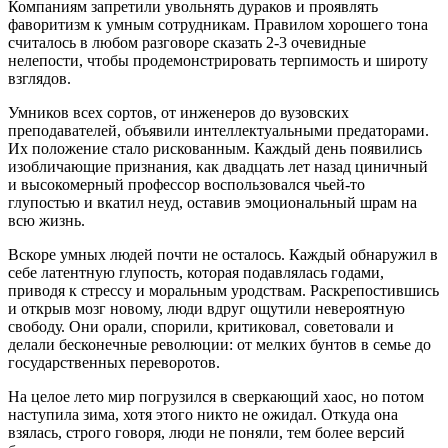
Компаниям запретили увольнять дураков и проявлять
фаворитизм к умным сотрудникам. Правилом хорошего тона
считалось в любом разговоре сказать 2-3 очевидные
нелепости, чтобы продемонстрировать терпимость и широту
взглядов.
Умников всех сортов, от инженеров до вузовских
преподавателей, объявили интеллектуальными предаторами.
Их положение стало рискованным. Каждый день появились
изобличающие признания, как двадцать лет назад циничный
и высокомерный профессор воспользовался чьей-то
глупостью и вкатил неуд, оставив эмоциональный шрам на
всю жизнь.
Вскоре умных людей почти не осталось. Каждый обнаружил в
себе латентную глупость, которая подавлялась годами,
приводя к стрессу и моральным уродствам. Раскрепостившись
и открыв мозг новому, люди вдруг ощутили невероятную
свободу. Они орали, спорили, критиковал, советовали и
делали бесконечные революции: от мелких бунтов в семье до
государственных переворотов.
На целое лето мир погрузился в сверкающий хаос, но потом
наступила зима, хотя этого никто не ожидал. Откуда она
взялась, строго говоря, люди не поняли, тем более версий