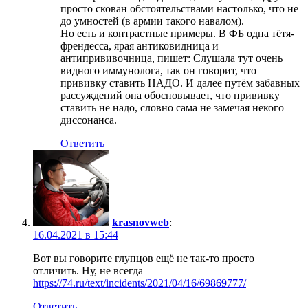
просто скован обстоятельствами настолько, что не
до умностей (в армии такого навалом).
Но есть и контрастные примеры. В ФБ одна тётя-
френдесса, ярая антиковидница и
антипрививочница, пишет: Слушала тут очень
видного иммунолога, так он говорит, что
прививку ставить НАДО. И далее путём забавных
рассуждений она обосновывает, что прививку
ставить не надо, словно сама не замечая некого
диссонанса.
Ответить
krasnovweb
:
16.04.2021 в 15:44
Вот вы говорите глупцов ещё не так-то просто
отличить. Ну, не всегда
https://74.ru/text/incidents/2021/04/16/69869777/
Ответить