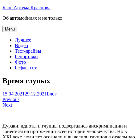
Skip
Блог Артема Краснова
to
Об автомобилях и не только
content
Menu
Лучшее
Видео
Тест-драйвы
Репортажи
Фото
Рефлексии
Время глупых
Артем
15.04.2021
29.12.2021
Блог
Навигация
Краснов
Previous
Next
по
записям
Дураки, идиоты и глупцы подвергались дискриминации и
гонениям на протяжении всей истории человечества. Но в
XXI веке люди это осознали и выделили глупцов в отдельную