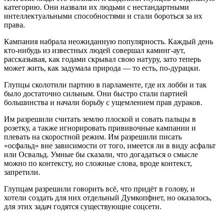
категорию. Они назвали их людьми с нестандартными
интеллектуальными способностями и стали бороться за их
права.
Кампания набрала неожиданную популярность. Каждый день
кто-нибудь из известных людей совершал каминг-аут,
рассказывая, как годами скрывал свою натуру, зато теперь
может жить, как задумала природа — то есть, по-дурацки.
Глупцы сколотили партию в парламенте, где их лобби и так
было достаточно сильным. Они быстро стали партией
большинства и начали борьбу с ущемлением прав дураков.
Им разрешили считать землю плоской и совать пальцы в
розетку, а также игнорировать прививочные кампании и
плевать на скоростной режим. Им разрешили писать
«осфальд» вне зависимости от того, имеется ли в виду асфальт
или Освальд. Умные бы сказали, что догадаться о смысле
можно по контексту, но сложные слова, вроде контекст,
запретили.
Глупцам разрешили говорить всё, что придёт в голову, и
хотели создать для них отдельный Думкопфнет, но оказалось,
для этих задач годятся существующие соцсети.