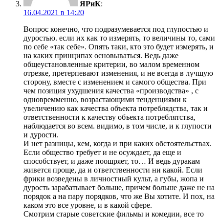
ЯРиК
:
16.04.2021 в 14:20
Вопрос конечно, что подразумевается под глупостью и
дуростью. если их как то измерять, то величины то, сами
по себе «так себе». Опять таки, кто это будет измерять, и
на каких принципах основываться. Ведь даже
общеустановленные критерии, во малом временном
отрезке, претерпевают изменения, и не всегда в лучшую
сторону, вместе с изменением и самого общества. При
чем позиция ухудшения качества «производства» , с
одновремменно, возрастающими тенденциями к
увеличению как качества объекта потреблядства, так и
ответственности к качеству объекта потреблятства,
наблюдается во всем. видимо, в том числе, и к глупости
и дурости.
И нет разницы, кем, когда и при каких обстоятельствах.
Если общество требует и не осуждает, да еще и
способствует, и даже поощряет, то… И ведь дуракам
живется проще, да и ответственности ни какой. Если
фрики возведены в личностный культ, а губы, жопа и
дурость зарабатывает больше, причем больше даже не на
порядок а на пару порядков, что же Вы хотите. И пох, на
каком это все уровне, и в какой сфере.
Смотрим старые советские фильмы и комедии, все то