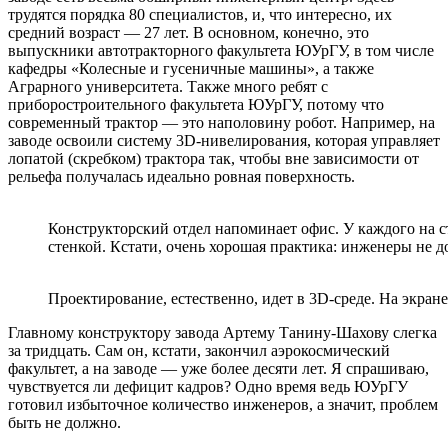
трудятся порядка 80 специалистов, и, что интересно, их
средний возраст — 27 лет. В основном, конечно, это
выпускники автотракторного факультета ЮУрГУ, в том числе
кафедры «Колесные и гусеничные машины», а также
Аграрного университета. Также много ребят с
приборостроительного факультета ЮУрГУ, потому что
современный трактор — это наполовину робот. Например, на
заводе освоили систему 3D-нивелирования, которая управляет
лопатой (скребком) трактора так, чтобы вне зависимости от
рельефа получалась идеально ровная поверхность.
Конструкторский отдел напоминает офис. У каждого на ст
стенкой. Кстати, очень хорошая практика: инженеры не 
Проектирование, естественно, идет в 3D-среде. На экран
Главному конструктору завода Артему Танину-Шахову слегка
за тридцать. Сам он, кстати, закончил аэрокосмический
факультет, а на заводе — уже более десяти лет. Я спрашиваю,
чувствуется ли дефицит кадров? Одно время ведь ЮУрГУ
готовил избыточное количество инженеров, а значит, проблем
быть не должно.