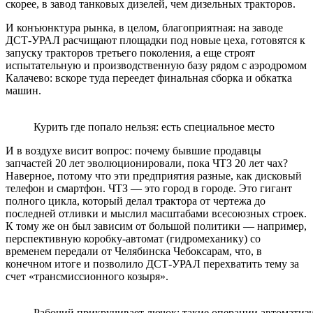
скорее, в завод танковых дизелей, чем дизельных тракторов.
И конъюнктура рынка, в целом, благоприятная: на заводе
ДСТ-УРАЛ расчищают площадки под новые цеха, готовятся к
запуску тракторов третьего поколения, а еще строят
испытательную и производственную базу рядом с аэродромом
Калачево: вскоре туда переедет финальная сборка и обкатка
машин.
Курить где попало нельзя: есть специальное место
И в воздухе висит вопрос: почему бывшие продавцы
запчастей 20 лет эволюционировали, пока ЧТЗ 20 лет чах?
Наверное, потому что эти предприятия разные, как дисковый
телефон и смартфон. ЧТЗ — это город в городе. Это гигант
полного цикла, который делал трактора от чертежа до
последней отливки и мыслил масштабами всесоюзных строек.
К тому же он был зависим от большой политики — например,
перспективную коробку-автомат (гидромеханику) со
временем передали от Челябинска Чебоксарам, что, в
конечном итоге и позволило ДСТ-УРАЛ перехватить тему за
счет «трансмиссионного козыря».
Рабочий прикручивает лючок: такие операции автоматиз