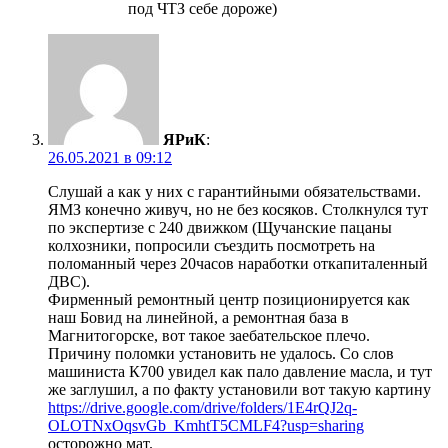
под ЧТЗ себе дороже)
ЯРиК
:
26.05.2021 в 09:12
Слушай а как у них с гарантийными обязательствами.
ЯМЗ конечно живуч, но не без косяков. Столкнулся тут
по экспертизе с 240 движком (Щучанские пацаны
колхозники, попросили съездить посмотреть на
поломанный через 20часов наработки откапиталенный
ДВС).
Фирменный ремонтный центр позиционируется как
наш Бовид на линейной, а ремонтная база в
Магнитогорске, вот такое заебательское плечо.
Причину поломки установить не удалось. Со слов
машиниста К700 увидел как пало давление масла, и тут
же заглушил, а по факту установили вот такую картину
https://drive.google.com/drive/folders/1E4rQJ2q-
OLOTNxOqsvGb_KmhtT5CMLF4?usp=sharing
осторожно мат.