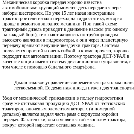
Механическая коробка передач хорошо известна
автомобилистам: крутящий момент здесь передается через
наборы шестеренок. Но уже 15 лет назад иностранные
трактостроители начали переход на гидростатику, которая
проще и ремонтопригоднее механики. При такой схеме
тракторный дизель приводит в движение насосы (по одному
на каждый борт), те качают жидкость по трубопроводам
высокого давления в гидромоторы, а они через планетарную
передачу вращают ведущие звездочки трактора. Система
получается простой и очень гибкой, а кроме прочего, хорошо
подходит для автоматизации. Поэтому трактора ДСТ-УРАЛ в
качестве опции имеют систему дистанционного управления, в
том числе с помощью банального смартфона.
Джойстиковое управление современным трактором полнос
легкосъемной. Ее демонтаж иногда нужен для транспорт
Уход от механической трансмиссии в пользу гидростатики
сразу же отстыковал продукцию ДСТ-УРАЛ от чэтэзовских
тракторов, ключевым элементом которых (и номерной
деталью) является задняя часть рама с корпусом коробки
передач. Фактически, она и является той «костью» трактора,
вокруг которой нарастает остальная машина.