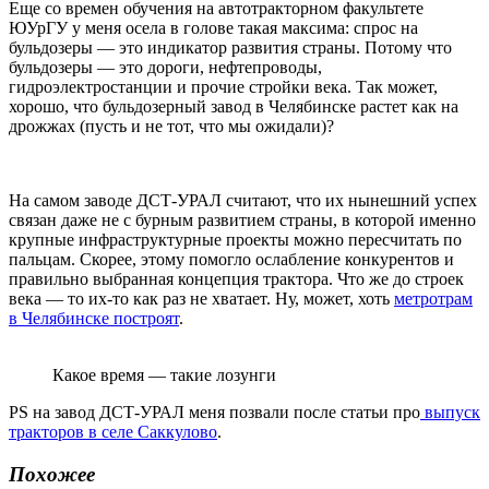
Еще со времен обучения на автотракторном факультете
ЮУрГУ у меня осела в голове такая максима: спрос на
бульдозеры — это индикатор развития страны. Потому что
бульдозеры — это дороги, нефтепроводы,
гидроэлектростанции и прочие стройки века. Так может,
хорошо, что бульдозерный завод в Челябинске растет как на
дрожжах (пусть и не тот, что мы ожидали)?
На самом заводе ДСТ-УРАЛ считают, что их нынешний успех
связан даже не с бурным развитием страны, в которой именно
крупные инфраструктурные проекты можно пересчитать по
пальцам. Скорее, этому помогло ослабление конкурентов и
правильно выбранная концепция трактора. Что же до строек
века — то их-то как раз не хватает. Ну, может, хоть
метротрам
в Челябинске построят
.
Какое время — такие лозунги
PS на завод ДСТ-УРАЛ меня позвали после статьи про
выпуск
тракторов в селе Саккулово
.
Похожее