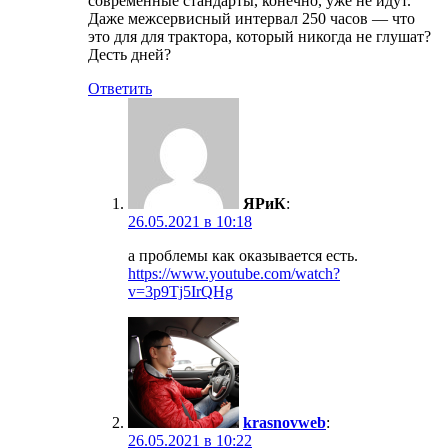
современные стандарты, конечно, уже не идут.
Даже межсервисный интервал 250 часов — что
это для для трактора, который никогда не глушат?
Десть дней?
Ответить
ЯРиК
:
26.05.2021 в 10:18
а проблемы как оказывается есть.
https://www.youtube.com/watch?
v=3p9Tj5IrQHg
krasnovweb
:
26.05.2021 в 10:22