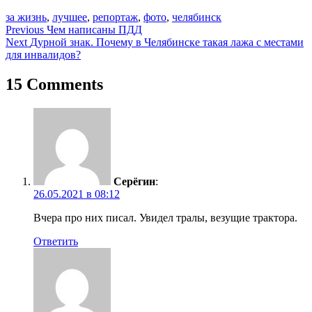
за жизнь
,
лучшее
,
репортаж
,
фото
,
челябинск
Навигация
Previous
Чем написаны ПДД
Next
Дурной знак. Почему в Челябинске такая лажа с местами
по
для инвалидов?
записям
15 Comments
Cерёгин
:
26.05.2021 в 08:12
Вчера про них писал. Увидел тралы, везущие трактора.
Ответить