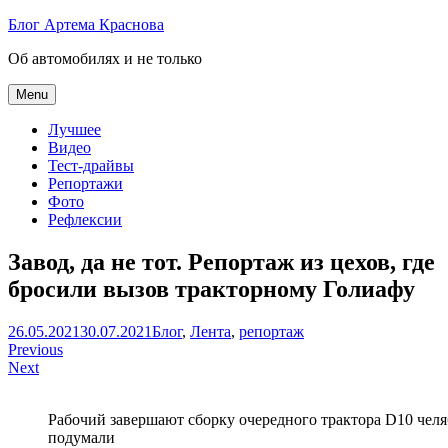
Skip
Блог Артема Краснова
to
Об автомобилях и не только
content
Menu
Лучшее
Видео
Тест-драйвы
Репортажи
Фото
Рефлексии
Завод, да не тот. Репортаж из цехов, где
бросили вызов тракторному Голиафу
Артем
26.05.2021
30.07.2021
Блог
,
Лента
,
репортаж
Навигация
Краснов
Previous
Next
по
записям
Рабочий завершают сборку очередного трактора D10 челя
подумали