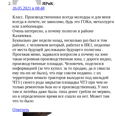
ЯРиК
:
26.05.2021 в 08:48
Класс. Производственники всегда молодцы и для меня
всегда в почете, не зависимо, будь это ГОКи, металлурги
или хлебопекари.
Очень интересно, а почему полигон в районе
Калачевки.
Буквально две недели назад, несколько раз был в том
районе, с человеком который, работал в ИК1, недалеко
от места будущей дислокации будущего полигона .
Проезжая мимо, задавался вопросом а почему на зоне
такая огромная производственная зона, с дороги видно,
производственные площади. Человечек, поделился
информацией (за что купил. за то продаю, да и смысла
ему пи-пи не было), что еще совсем недавно. с их
территории немало тракторов выходило под шильдой
ЧТЗ ( своего рода закрытая площадка ЧТЗ при чем не
только ремонтная база но и производственная), У них
там и литейка даже была. типа денег гребли не меряно,
но в определенное время все сошло на нет. Может там
что то было
Ответить