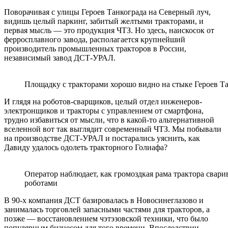
Поворачивая с улицы Героев Танкограда на Северный луч,
видишь целый паркинг, забитый желтыми тракторами, и
первая мысль — это продукция ЧТЗ. Но здесь, наискосок от
ферросплавного завода, располагается крупнейший
производитель промышленных тракторов в России,
независимый завод ДСТ-УРАЛ.
Площадку с тракторами хорошо видно на стыке Героев Та
И глядя на роботов-сварщиков, целый отдел инженеров-
электронщиков и тракторы с управлением от смартфона,
трудно избавиться от мысли, что в какой-то альтернативной
вселенной вот так выглядит современный ЧТЗ. Мы побывали
на производстве ДСТ-УРАЛ и постарались уяснить, как
Давиду удалось одолеть тракторного Голиафа?
Оператор наблюдает, как громоздкая рама трактора свар
роботами
В 90-х компания ДСТ базировалась в Новосинеглазово и
занималась торговлей запасными частями для тракторов, а
позже — восстановлением чэтэзовской техники, что было
популярным бизнесом для того времени. Впоследствии